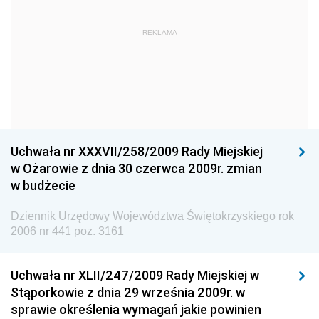
Dziennik Urzędowy Głównego Urzędu Statystycznego
Dziennik Urzędowy Ministra Kultury i Dziedzictwa
REKLAMA
Narodowego
Dziennik Urzędowy Komendy Głównej Policji
Dziennik Urzędowy Ministra Gospodarki
Dziennik Urzędowy Urzędu Ochrony Konkurencji i
Konsumentów
Uchwała nr XXXVII/258/2009 Rady Miejskiej
Dziennik Urzędowy Ministra Pracy i Polityki
w Ożarowie z dnia 30 czerwca 2009r. zmian
Społecznej
w budżecie
Dziennik Urzędowy Ministra Spraw Zagranicznych
Dziennik Urzędowy Województwa Świętokrzyskiego rok
Dziennik Urzędowy Urzędu Lotnictwa Cywilnego
2006 nr 441 poz. 3161
Dziennik Urzędowy Komisji Nadzoru Finansowego
Uchwała nr XLII/247/2009 Rady Miejskiej w
Dziennik Urzędowy Ministerstwa Hutnictwa i
Stąporkowie z dnia 29 września 2009r. w
Przemysłu Maszynowego
sprawie określenia wymagań jakie powinien
Dziennik Urzędowy Ministerstwa Zdrowia i Opieki