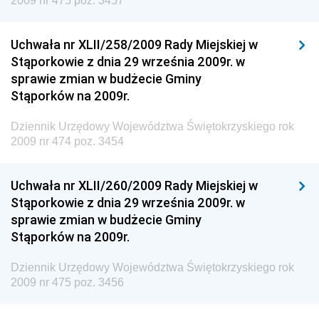
2009 nr 475 poz. 3457
Drogowego
Dziennik Urzędowy Narodowego Banku Polskiego
Uchwała nr XLII/258/2009 Rady Miejskiej w
Dziennik Urzędowy Komendy Głównej Policji
Stąporkowie z dnia 29 września 2009r. w
sprawie zmian w budżecie Gminy
Dziennik Urzędowy Ministra Pracy i Polityki
Stąporków na 2009r.
Społecznej
Dziennik Urzędowy Ministra Transportu, Budownictwa
Dziennik Urzędowy Województwa Świętokrzyskiego rok
i Gospodarki Morskiej
2009 nr 474 poz. 3454
Dziennik Urzędowy Ministra Rozwoju i Technologii
Uchwała nr XLII/260/2009 Rady Miejskiej w
Dziennik Urzędowy Ministra Spraw Zagranicznych
Stąporkowie z dnia 29 września 2009r. w
Dziennik Urzędowy Centralnego Biura
sprawie zmian w budżecie Gminy
Antykorupcyjnego
Stąporków na 2009r.
Dziennik Urzędowy Agencji Bezpieczeństwa
Wewnętrznego
Dziennik Urzędowy Województwa Świętokrzyskiego rok
2009 nr 475 poz. 3456
Dziennik Urzędowy Urzędu Patentowego
Rzeczypospolitej Polskiej