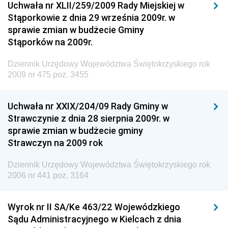
Uchwała nr XLII/259/2009 Rady Miejskiej w
Dziennik Urzędowy Generalnej Dyrekcji Dróg
Stąporkowie z dnia 29 września 2009r. w
Krajowych i Autostrad
sprawie zmian w budżecie Gminy
Dziennik Urzędowy Ministra Środowiska
Stąporków na 2009r.
Dziennik Urzędowy Ministra Administracji i Cyfryzacji
Dziennik Urzędowy Województwa Świętokrzyskiego rok
Dziennik Urzędowy Ministra Edukacji
2009 nr 475 poz. 3455
Dziennik Urzędowy Ministra Nauki
Uchwała nr XXIX/204/09 Rady Gminy w
Dziennik Urzędowy Ministra Przemysłu
Strawczynie z dnia 28 sierpnia 2009r. w
Dziennik Urzędowy Ministra Finansów i Gospodarki
sprawie zmian w budżecie gminy
Strawczyn na 2009 rok
Dziennik Urzędowy Ministra do Spraw Unii
Europejskiej
Dziennik Urzędowy Województwa Świętokrzyskiego rok
Dziennik Urzędowy Agencji Wywiadu
2006 nr 441 poz. 3164
Wyrok nr II SA/Ke 463/22 Wojewódzkiego
Sądu Administracyjnego w Kielcach z dnia