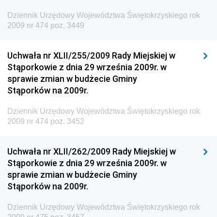
Inspektora Ochrony Środowiska
Dziennik Urzędowy Województwa Świętokrzyskiego rok
Dziennik Urzędowy Ministra Klimatu i Środowiska
2009 nr 474 poz. 3449
Dziennik Urzędowy Ministerstwa Kultury, Dziedzictwa
Narodowego i Sportu
Uchwała nr XLII/255/2009 Rady Miejskiej w
Stąporkowie z dnia 29 września 2009r. w
Dziennik Urzędowy Ministra Finansów, Funduszy i
sprawie zmian w budżecie Gminy
Polityki Regionalnej
Stąporków na 2009r.
Dziennik Urzędowy Ministra Rozwoju, Pracy i
Technologii
Dziennik Urzędowy Województwa Świętokrzyskiego rok
2009 nr 474 poz. 3452
Dziennik Urzędowy Ministra Kultury, Dziedzictwa
Narodowego i Sportu
Uchwała nr XLII/262/2009 Rady Miejskiej w
Dziennik Urzędowy Ministra Rodziny i Polityki
Stąporkowie z dnia 29 września 2009r. w
Społecznej
sprawie zmian w budżecie Gminy
Dziennik Urzędowy Komendy Głównej Straży
Stąporków na 2009r.
Granicznej
Dziennik Urzędowy Województwa Świętokrzyskiego rok
Dziennik Urzędowy Głównego Inspektoratu Transportu