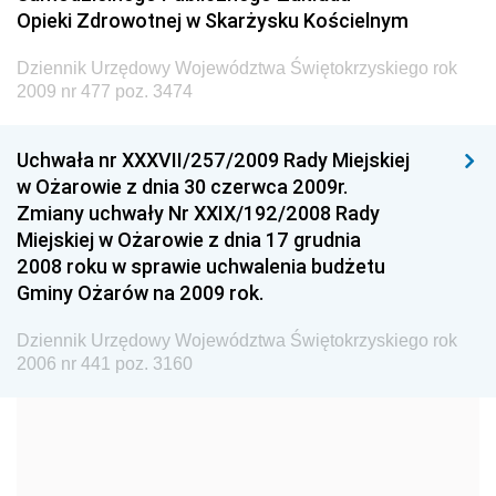
Dziennik Urzędowy Ministra Transportu
Opieki Zdrowotnej w Skarżysku Kościelnym
Dziennik Urzędowy Ministra Budownictwa
Dziennik Urzędowy Województwa Świętokrzyskiego rok
Dziennik Urzędowy Ministra Nauki i Szkolnictwa
2009 nr 477 poz. 3474
Wyższego
Dziennik Urzędowy Głównego Urzędu Miar
Uchwała nr XXXVII/257/2009 Rady Miejskiej
w Ożarowie z dnia 30 czerwca 2009r.
Dziennik Urzędowy Ministra Rolnictwa i Rozwoju Wsi
Zmiany uchwały Nr XXIX/192/2008 Rady
Dziennik Urzędowy Ministra Edukacji Narodowej i
Miejskiej w Ożarowie z dnia 17 grudnia
Sportu
2008 roku w sprawie uchwalenia budżetu
Gminy Ożarów na 2009 rok.
Dziennik Urzędowy Ministra Edukacji i Nauki
Dziennik Urzędowy Ministra Edukacji Narodowej
Dziennik Urzędowy Województwa Świętokrzyskiego rok
2006 nr 441 poz. 3160
Dziennik Urzędowy Ministra Gospodarki Morskiej
Dziennik Urzędowy Ministra Obrony Narodowej
Dziennik Urzędowy Komendy Głównej Państwowej
Straży Pożarnej