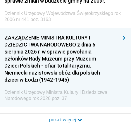
sprawie zmian w budżecie gminy na 2009r.
Dziennik Urzędowy Województwa Świętokrzyskiego rok
2006 nr 441 poz. 3163
ZARZĄDZENIE MINISTRA KULTURY I
DZIEDZICTWA NARODOWEGO z dnia 6
sierpnia 2026 r. w sprawie powołania
członków Rady Muzeum przy Muzeum
Dzieci Polskich - ofiar totalitaryzmu.
Niemiecki nazistowski obóz dla polskich
dzieci w Łodzi (1942-1945)
Dziennik Urzędowy Ministra Kultury i Dziedzictwa
Narodowego rok 2026 poz. 37
pokaż więcej