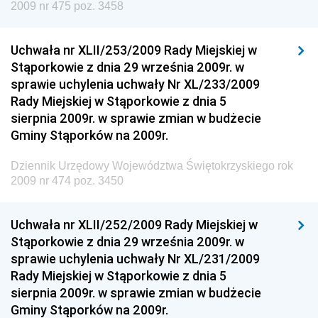
Kolejowego
2009 nr 475 poz. 3458
Dziennik Urzędowy Ministra Przedsiębiorczości i
Technologii
Uchwała nr XLII/253/2009 Rady Miejskiej w
Stąporkowie z dnia 29 września 2009r. w
Dziennik Urzędowy Ministra Inwestycji i Rozwoju
sprawie uchylenia uchwały Nr XL/233/2009
Dziennik Urzędowy Naczelnego Dyrektora Archiwów
Rady Miejskiej w Stąporkowie z dnia 5
Państwowych
sierpnia 2009r. w sprawie zmian w budżecie
Dziennik Urzędowy Ministra Finansów, Inwestycji i
Gminy Stąporków na 2009r.
Rozwoju
Dziennik Urzędowy Województwa Świętokrzyskiego rok
Dziennik Urzędowy Ministra Klimatu
2009 nr 474 poz. 3450
Dziennik Urzędowy Ministra Sportu
Dziennik Urzędowy Ministra Funduszy i Polityki
Uchwała nr XLII/252/2009 Rady Miejskiej w
Regionalnej
Stąporkowie z dnia 29 września 2009r. w
sprawie uchylenia uchwały Nr XL/231/2009
Dziennik Urzędowy Ministra Aktywów Państwowych
Rady Miejskiej w Stąporkowie z dnia 5
Dziennik Urzędowy Ministra Zdrowia
sierpnia 2009r. w sprawie zmian w budżecie
Gminy Stąporków na 2009r.
Dziennik Urzędowy Ministra Środowiska i Głównego