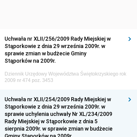
Dziennik Urzędowy Ministra Infrastruktury i Rozwoju
Dziennik Urzędowy Głównego Inspektoratu Ochrony
Środowiska
Dziennik Urzędowy Generalnej Dyrekcji Ochrony
Uchwała nr XLII/256/2009 Rady Miejskiej w
Środowiska
Stąporkowie z dnia 29 września 2009r. w
Dziennik Urzędowy Ministerstwa Administracji,
sprawie zmian w budżecie Gminy
Gospodarki Terenowej i Ochrony Środowiska
Stąporków na 2009r.
Dziennik Urzędowy Ministerstwa Administracji i
Dziennik Urzędowy Województwa Świętokrzyskiego rok
Gospodarki Przestrzennej
2009 nr 474 poz. 3453
Dziennik Urzędowy Unii Europejskiej, L
Dziennik Urzędowy Ministerstwa Komunikacji
Uchwała nr XLII/254/2009 Rady Miejskiej w
Stąporkowie z dnia 29 września 2009r. w
Dziennik Urzędowy Ministerstwa Przemysłu
sprawie uchylenia uchwały Nr XL/234/2009
Chemicznego i Lekkiego
Rady Miejskiej w Stąporkowie z dnia 5
Dziennik Urzędowy Ministerstwa Rolnictwa i
sierpnia 2009r. w sprawie zmian w budżecie
Gospodarki Żywnościowej
Gminy Stąporków na 2009r.