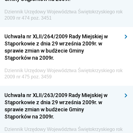
Dziennik Urzędowy Ministra Rodziny, Pracy i Polityki
Społecznej
Dziennik Urzędowy Województwa Świętokrzyskiego rok
2009 nr 474 poz. 3451
Dziennik Urzędowy Ministra Cyfryzacji
Dziennik Urzędowy Ministra Rozwoju
Uchwała nr XLII/264/2009 Rady Miejskiej w
Dziennik Urzędowy Ministra Infrastruktury i
Stąporkowie z dnia 29 września 2009r. w
Budownictwa
sprawie zmian w budżecie Gminy
Stąporków na 2009r.
Dziennik Urzędowy Ministra Gospodarki Morskiej i
Żeglugi Śródlądowej
Dziennik Urzędowy Województwa Świętokrzyskiego rok
Dziennik Urzędowy Ministra Energii
2009 nr 475 poz. 3459
Dziennik Urzędowy Ministra Finansów
Uchwała nr XLII/263/2009 Rady Miejskiej w
Dziennik Urzędowy Ministra Sprawiedliwości
Stąporkowie z dnia 29 września 2009r. w
Dziennik Urzędowy Ministra Rozwoju i Finansów
sprawie zmian w budżecie Gminy
Stąporków na 2009r.
Dziennik Urzędowy Wyższego Urzędu Górniczego
Dziennik Urzędowy Prezesa Urzędu Transportu
Dziennik Urzędowy Województwa Świętokrzyskiego rok