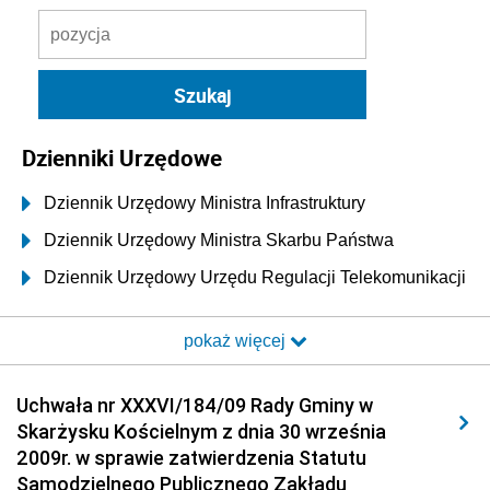
Dzienniki Urzędowe
Dziennik Urzędowy Ministra Infrastruktury
Dziennik Urzędowy Ministra Skarbu Państwa
Dziennik Urzędowy Urzędu Regulacji Telekomunikacji
i Poczty
pokaż więcej
Dziennik Urzędowy Ministra Transportu i Budownictwa
Dziennik Urzędowy Urzędu Komunikacji
Uchwała nr XXXVI/184/09 Rady Gminy w
Elektronicznej
Skarżysku Kościelnym z dnia 30 września
Dziennik Urzędowy Ministra Spraw Wewnętrznych i
2009r. w sprawie zatwierdzenia Statutu
Administracji
Samodzielnego Publicznego Zakładu