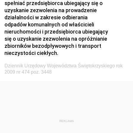
spełniać przedsiębiorca ubiegający się o
Społecznej
uzyskanie zezwolenia na prowadzenie
działalności w zakresie odbierania
Dziennik Urzędowy Ministerstwa Rolnictwa, Leśnictwa
odpadów komunalnych od właścicieli
i Gospodarki Żywnościowej
nieruchomości i przedsiębiorca ubiegający
Dziennik Urzędowy Ministra Spraw Wewnętrznych
się o uzyskanie zezwolenia na opróżnianie
Dziennik Urzędowy Ministra Transportu, Budownictwa
zbiorników bezodpływowych i transport
i Gospodarki Morskiej
nieczystości ciekłych.
Dziennik Urzędowy Ministra Administracji i Cyfryzacji
Dziennik Urzędowy Województwa Świętokrzyskiego rok
Dziennik Urzędowy Głównego Inspektora Ochrony
2009 nr 474 poz. 3448
Środowiska
Dziennik Urzędowy Ministra Środowiska
Dziennik Urzędowy Ministra Sportu i Turystyki
Dziennik Urzędowy Ministra Rozwoju Regionalnego
Dziennik Urzędowy Ministra Budownictwa i Przemysłu
REKLAMA
Materiałów Budowlanych