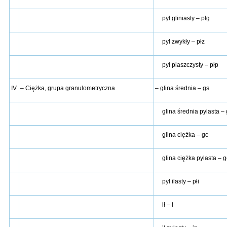
pyl gliniasty – plg
pyl zwykły – płz
pył piaszczysty – płp
IV
– Ciężka, grupa granulometryczna
– glina średnia – gs
glina średnia pylasta –
glina ciężka – gc
glina ciężka pylasta – 
pył ilasty – płi
ił – i