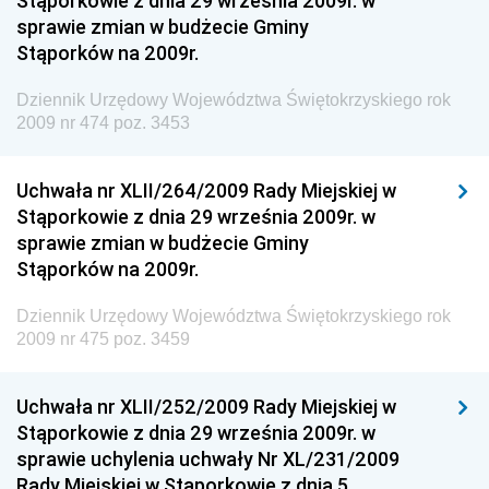
Stąporkowie z dnia 29 września 2009r. w
Dziennik Urzędowy Ministra Rozwoju i Finansów
sprawie zmian w budżecie Gminy
Stąporków na 2009r.
Dziennik Urzędowy Wyższego Urzędu Górniczego
Dziennik Urzędowy Prezesa Urzędu Transportu
Dziennik Urzędowy Województwa Świętokrzyskiego rok
Kolejowego
2009 nr 474 poz. 3453
Dziennik Urzędowy Ministra Przedsiębiorczości i
Technologii
Uchwała nr XLII/264/2009 Rady Miejskiej w
Stąporkowie z dnia 29 września 2009r. w
Dziennik Urzędowy Ministra Inwestycji i Rozwoju
sprawie zmian w budżecie Gminy
Dziennik Urzędowy Naczelnego Dyrektora Archiwów
Stąporków na 2009r.
Państwowych
Dziennik Urzędowy Województwa Świętokrzyskiego rok
Dziennik Urzędowy Ministra Finansów, Inwestycji i
2009 nr 475 poz. 3459
Rozwoju
Dziennik Urzędowy Ministra Klimatu
Uchwała nr XLII/252/2009 Rady Miejskiej w
Dziennik Urzędowy Ministra Sportu
Stąporkowie z dnia 29 września 2009r. w
Dziennik Urzędowy Ministra Funduszy i Polityki
sprawie uchylenia uchwały Nr XL/231/2009
Regionalnej
Rady Miejskiej w Stąporkowie z dnia 5