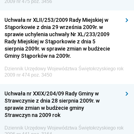
2009 nr 475 poz. 3456
Dziennik Urzędowy Agencji Bezpieczeństwa
Wewnętrznego
Uchwała nr XLII/253/2009 Rady Miejskiej w
Dziennik Urzędowy Urzędu Patentowego
Stąporkowie z dnia 29 września 2009r. w
Rzeczypospolitej Polskiej
sprawie uchylenia uchwały Nr XL/233/2009
Dziennik Urzędowy Generalnej Dyrekcji Dróg
Rady Miejskiej w Stąporkowie z dnia 5
Krajowych i Autostrad
sierpnia 2009r. w sprawie zmian w budżecie
Dziennik Urzędowy Ministra Środowiska
Gminy Stąporków na 2009r.
Dziennik Urzędowy Ministra Administracji i Cyfryzacji
Dziennik Urzędowy Województwa Świętokrzyskiego rok
Dziennik Urzędowy Ministra Edukacji
2009 nr 474 poz. 3450
Dziennik Urzędowy Ministra Nauki
Uchwała nr XXIX/204/09 Rady Gminy w
Dziennik Urzędowy Ministra Przemysłu
Strawczynie z dnia 28 sierpnia 2009r. w
Dziennik Urzędowy Ministra Finansów i Gospodarki
sprawie zmian w budżecie gminy
Strawczyn na 2009 rok
Dziennik Urzędowy Ministra do Spraw Unii
Europejskiej
Dziennik Urzędowy Województwa Świętokrzyskiego rok
Dziennik Urzędowy Agencji Wywiadu