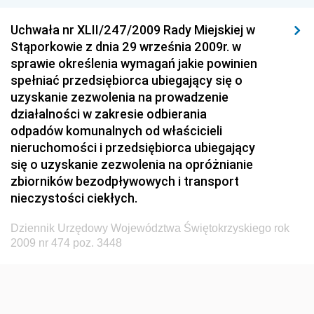
Dziennik Urzędowy Komisji Nadzoru Finansowego
Uchwała nr XLII/247/2009 Rady Miejskiej w
Dziennik Urzędowy Ministerstwa Hutnictwa i
Stąporkowie z dnia 29 września 2009r. w
Przemysłu Maszynowego
sprawie określenia wymagań jakie powinien
Dziennik Urzędowy Ministerstwa Zdrowia i Opieki
spełniać przedsiębiorca ubiegający się o
Społecznej
uzyskanie zezwolenia na prowadzenie
działalności w zakresie odbierania
Dziennik Urzędowy Ministerstwa Rolnictwa, Leśnictwa
odpadów komunalnych od właścicieli
i Gospodarki Żywnościowej
nieruchomości i przedsiębiorca ubiegający
Dziennik Urzędowy Ministra Spraw Wewnętrznych
się o uzyskanie zezwolenia na opróżnianie
Dziennik Urzędowy Ministra Transportu, Budownictwa
zbiorników bezodpływowych i transport
i Gospodarki Morskiej
nieczystości ciekłych.
Dziennik Urzędowy Ministra Administracji i Cyfryzacji
Dziennik Urzędowy Województwa Świętokrzyskiego rok
Dziennik Urzędowy Głównego Inspektora Ochrony
2009 nr 474 poz. 3448
Środowiska
Dziennik Urzędowy Ministra Środowiska
Dziennik Urzędowy Ministra Sportu i Turystyki