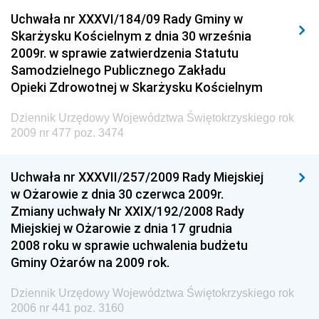
Dziennik Urzędowy Urzędu Komunikacji
Uchwała nr XXXVI/184/09 Rady Gminy w
Elektronicznej
Skarżysku Kościelnym z dnia 30 września
Dziennik Urzędowy Ministra Spraw Wewnętrznych i
2009r. w sprawie zatwierdzenia Statutu
Administracji
Samodzielnego Publicznego Zakładu
Dziennik Urzędowy Ministra Transportu
Opieki Zdrowotnej w Skarżysku Kościelnym
Dziennik Urzędowy Ministra Budownictwa
Dziennik Urzędowy Województwa Świętokrzyskiego rok
Dziennik Urzędowy Ministra Nauki i Szkolnictwa
2009 nr 477 poz. 3474
Wyższego
Dziennik Urzędowy Głównego Urzędu Miar
Uchwała nr XXXVII/257/2009 Rady Miejskiej
w Ożarowie z dnia 30 czerwca 2009r.
Dziennik Urzędowy Ministra Rolnictwa i Rozwoju Wsi
Zmiany uchwały Nr XXIX/192/2008 Rady
Dziennik Urzędowy Ministra Edukacji Narodowej i
Miejskiej w Ożarowie z dnia 17 grudnia
Sportu
2008 roku w sprawie uchwalenia budżetu
Gminy Ożarów na 2009 rok.
Dziennik Urzędowy Ministra Edukacji i Nauki
Dziennik Urzędowy Ministra Edukacji Narodowej
Dziennik Urzędowy Województwa Świętokrzyskiego rok
2006 nr 441 poz. 3160
Dziennik Urzędowy Ministra Gospodarki Morskiej