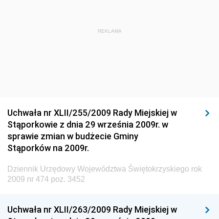
Dziennik Urzędowy Ministra Rozwoju Regionalnego
Dziennik Urzędowy Ministra Budownictwa i Przemysłu
REKLAMA
Materiałów Budowlanych
Dziennik Urzędowy Ministra Infrastruktury i Rozwoju
Dziennik Urzędowy Głównego Inspektoratu Ochrony
Środowiska
Dziennik Urzędowy Generalnej Dyrekcji Ochrony
Uchwała nr XLII/255/2009 Rady Miejskiej w
Środowiska
Stąporkowie z dnia 29 września 2009r. w
Dziennik Urzędowy Ministerstwa Administracji,
sprawie zmian w budżecie Gminy
Gospodarki Terenowej i Ochrony Środowiska
Stąporków na 2009r.
Dziennik Urzędowy Ministerstwa Administracji i
Dziennik Urzędowy Województwa Świętokrzyskiego rok
Gospodarki Przestrzennej
2009 nr 474 poz. 3452
Dziennik Urzędowy Unii Europejskiej, L
Dziennik Urzędowy Ministerstwa Komunikacji
Uchwała nr XLII/263/2009 Rady Miejskiej w