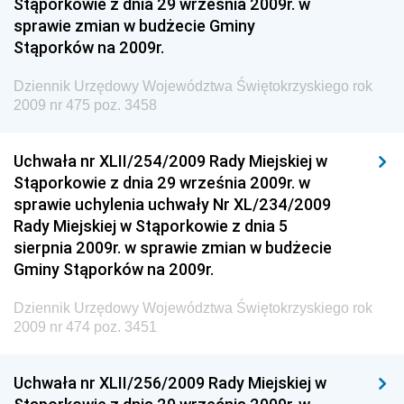
Stąporkowie z dnia 29 września 2009r. w
Dziennik Urzędowy Ministerstwa Przemysłu
sprawie zmian w budżecie Gminy
Chemicznego i Lekkiego
Stąporków na 2009r.
Dziennik Urzędowy Ministerstwa Rolnictwa i
Gospodarki Żywnościowej
Dziennik Urzędowy Województwa Świętokrzyskiego rok
2009 nr 475 poz. 3458
Dziennik Urzędowy Ministra Rodziny, Pracy i Polityki
Społecznej
Uchwała nr XLII/254/2009 Rady Miejskiej w
Dziennik Urzędowy Ministra Cyfryzacji
Stąporkowie z dnia 29 września 2009r. w
Dziennik Urzędowy Ministra Rozwoju
sprawie uchylenia uchwały Nr XL/234/2009
Dziennik Urzędowy Ministra Infrastruktury i
Rady Miejskiej w Stąporkowie z dnia 5
Budownictwa
sierpnia 2009r. w sprawie zmian w budżecie
Gminy Stąporków na 2009r.
Dziennik Urzędowy Ministra Gospodarki Morskiej i
Żeglugi Śródlądowej
Dziennik Urzędowy Województwa Świętokrzyskiego rok
Dziennik Urzędowy Ministra Energii
2009 nr 474 poz. 3451
Dziennik Urzędowy Ministra Finansów
Uchwała nr XLII/256/2009 Rady Miejskiej w
Dziennik Urzędowy Ministra Sprawiedliwości