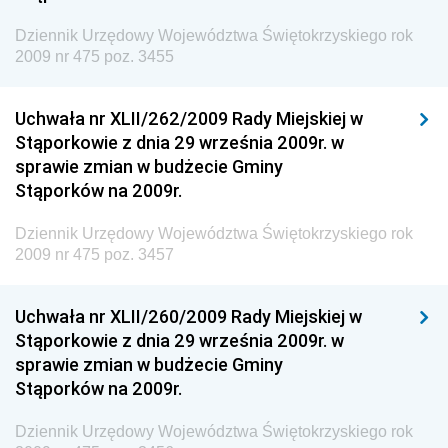
Dziennik Urzędowy Komendy Głównej Straży
Dziennik Urzędowy Województwa Świętokrzyskiego rok
Granicznej
2009 nr 475 poz. 3455
Dziennik Urzędowy Głównego Inspektoratu Transportu
Drogowego
Uchwała nr XLII/262/2009 Rady Miejskiej w
Stąporkowie z dnia 29 września 2009r. w
Dziennik Urzędowy Narodowego Banku Polskiego
sprawie zmian w budżecie Gminy
Dziennik Urzędowy Komendy Głównej Policji
Stąporków na 2009r.
Dziennik Urzędowy Ministra Pracy i Polityki
Dziennik Urzędowy Województwa Świętokrzyskiego rok
Społecznej
2009 nr 475 poz. 3457
Dziennik Urzędowy Ministra Transportu, Budownictwa
i Gospodarki Morskiej
Uchwała nr XLII/260/2009 Rady Miejskiej w
Dziennik Urzędowy Ministra Rozwoju i Technologii
Stąporkowie z dnia 29 września 2009r. w
sprawie zmian w budżecie Gminy
Dziennik Urzędowy Ministra Spraw Zagranicznych
Stąporków na 2009r.
Dziennik Urzędowy Centralnego Biura
Antykorupcyjnego
Dziennik Urzędowy Województwa Świętokrzyskiego rok