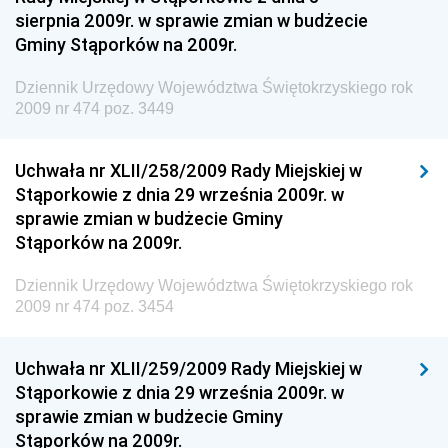
sierpnia 2009r. w sprawie zmian w budżecie
Dziennik Urzędowy Ministra Aktywów Państwowych
Gminy Stąporków na 2009r.
Dziennik Urzędowy Ministra Zdrowia
Dziennik Urzędowy Województwa Świętokrzyskiego rok
Dziennik Urzędowy Ministra Środowiska i Głównego
2009 nr 474 poz. 3449
Inspektora Ochrony Środowiska
Dziennik Urzędowy Ministra Klimatu i Środowiska
Uchwała nr XLII/258/2009 Rady Miejskiej w
Dziennik Urzędowy Ministerstwa Kultury, Dziedzictwa
Stąporkowie z dnia 29 września 2009r. w
Narodowego i Sportu
sprawie zmian w budżecie Gminy
Stąporków na 2009r.
Dziennik Urzędowy Ministra Finansów, Funduszy i
Polityki Regionalnej
Dziennik Urzędowy Województwa Świętokrzyskiego rok
Dziennik Urzędowy Ministra Rozwoju, Pracy i
2009 nr 474 poz. 3454
Technologii
Dziennik Urzędowy Ministra Kultury, Dziedzictwa
Uchwała nr XLII/259/2009 Rady Miejskiej w
Narodowego i Sportu
Stąporkowie z dnia 29 września 2009r. w
sprawie zmian w budżecie Gminy
Dziennik Urzędowy Ministra Rodziny i Polityki
Stąporków na 2009r.
Społecznej