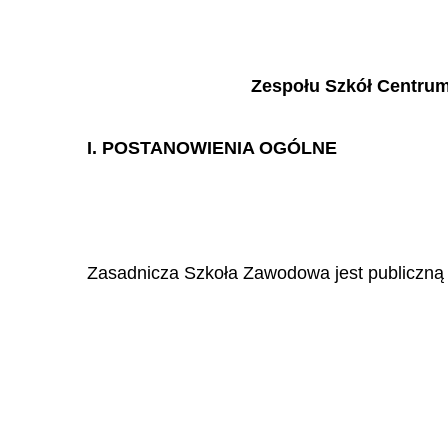
Zespo
ł
u Szk
ół
Centrum
I. POSTANOWIENIA OG
Ó
LNE
Zasadnicza Szkoła Zawodowa jest publiczn
ą