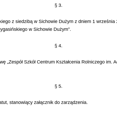
§
3.
kiego z siedzib
ą
w Sichowie Du
ż
ym z dniem 1 wrze
ś
nia
Dygasi
ń
skiego w Sichowie Du
ż
ym”.
§
4.
zw
ę
„
Zesp
ół
Szk
ół
Centrum Kszta
ł
cenia Rolniczego im. A
§
5.
atut, stanowi
ą
cy za
łą
cznik do zarz
ą
dzenia.