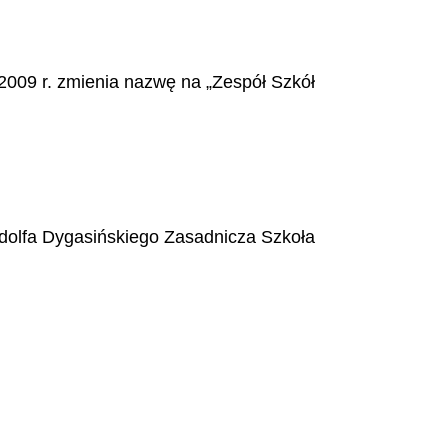
 2009 r. zmienia nazw
ę
na
„
Zesp
ół
Szk
ół
dolfa Dygasi
ń
skiego Zasadnicza Szko
ł
a