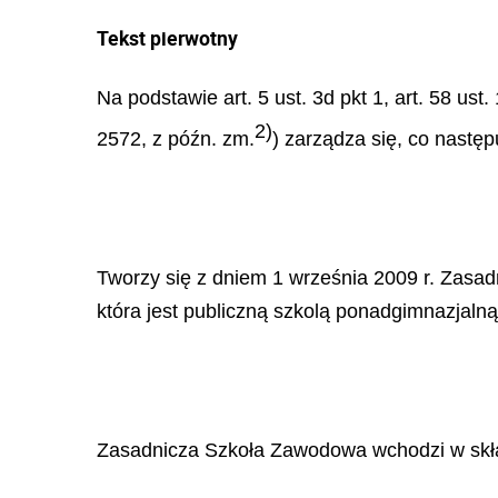
Tekst pierwotny
Na podstawie art. 5 ust. 3d pkt 1, art. 58 ust. 
2)
2572, z p
óź
n. zm.
) zarz
ą
dza si
ę
, co nast
ę
p
Tworzy si
ę
z dniem 1 wrze
ś
nia 2009 r. Zasad
kt
ó
ra jest publiczn
ą
szkol
ą
ponadgimnazjaln
ą
Zasadnicza Szko
ł
a Zawodowa wchodzi w sk
ł