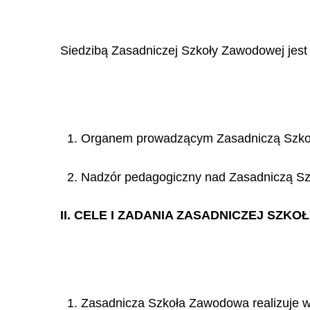
Siedzib
ą
Zasadniczej Szko
ł
y Zawodowej jest
1. Organem prowadzącym Zasadniczą Szkołę
2. Nadzór pedagogiczny nad Zasadniczą Szk
II. CELE I ZADANIA ZASADNICZEJ SZKO
Ł
1. Zasadnicza Szkoła Zawodowa realizuje w 