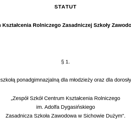
STATUT
 Kszta
ł
cenia Rolniczego Zasadniczej Szko
ł
y Zawodo
§
1.
szkoł
ą
ponadgimnazjaln
ą
dla m
ł
odzie
ż
y oraz dla doros
ł
„
Zesp
ó
ł Szk
ó
ł Centrum Kszta
ł
cenia Rolniczego
im. Adolfa Dygasińskiego
Zasadnicza Szkoła Zawodowa w Sichowie Dużym”.