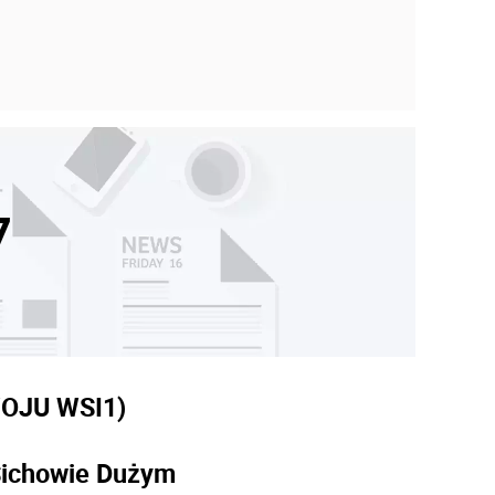
7
WOJU WSI
1)
Sichowie Dużym