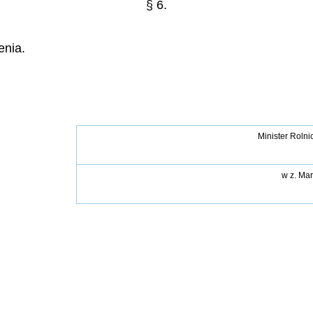
§ 6.
enia.
Minister Rolni
w z.
Mar