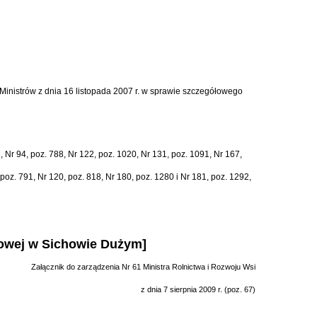
Ministr
ó
w z dnia 16 listopada 2007 r. w sprawie szczeg
ół
owego
1, Nr 94, poz. 788, Nr 122, poz. 1020, Nr 131, poz. 1091, Nr 167,
 poz. 791, Nr 120, poz. 818, Nr 180, poz. 1280 i Nr 181, poz. 1292,
dowej w Sichowie Dużym]
Za
łą
cznik do zarz
ą
dzenia Nr 61 Ministra Rolnictwa i Rozwoju Wsi
z dnia 7 sierpnia 2009 r. (poz. 67)