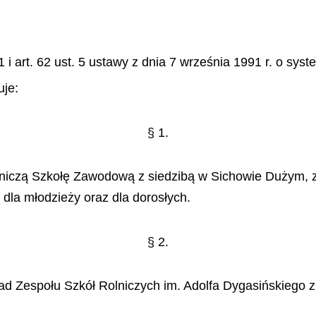
1 i art. 62 ust. 5 ustawy z dnia 7 wrze
ś
nia 1991 r. o syst
uje:
§
1.
nicz
ą
Szkoł
ę
Zawodow
ą
z siedzib
ą
w Sichowie Du
ż
ym, 
dla m
ł
odzie
ż
y oraz dla doros
ł
ych.
§
2.
ad Zespo
ł
u Szk
ół
Rolniczych im. Adolfa Dygasi
ń
skiego z