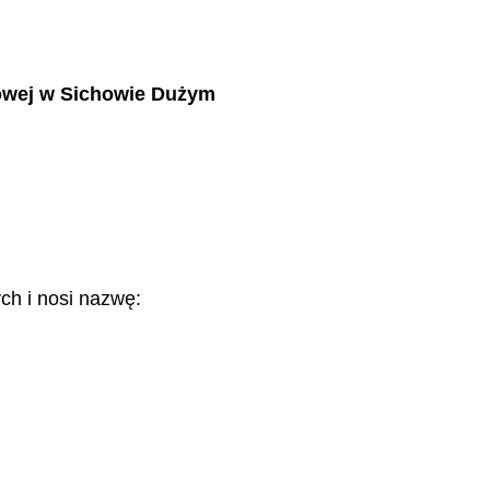
wej w Sichowie Du
ż
ym
ych i nosi nazw
ę
: