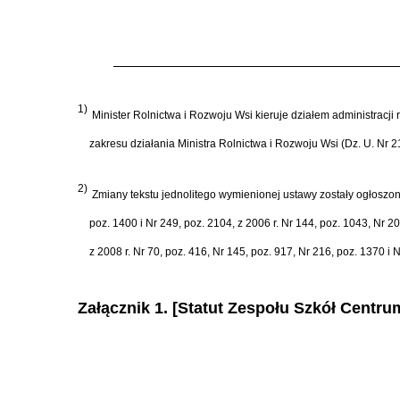
1)
Minister Rolnictwa i Rozwoju Wsi kieruje dzia
ł
em administracji 
zakresu dzia
ł
ania Ministra Rolnictwa i Rozwoju Wsi (Dz. U. Nr 2
2)
Zmiany tekstu jednolitego wymienionej ustawy zosta
ł
y og
ł
oszon
poz. 1400 i Nr 249, poz. 2104, z 2006 r. Nr 144, poz. 1043, Nr 20
z 2008 r. Nr 70, poz. 416, Nr 145, poz. 917, Nr 216, poz. 1370 i N
Załącznik 1. [Statut Zespołu Szkół Cent