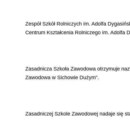
Zesp
ół
Szk
ół
Rolniczych im. Adolfa Dygasi
ń
s
Centrum Kszta
ł
cenia Rolniczego im. Adolfa 
Zasadnicza Szko
ł
a Zawodowa otrzymuje na
Zawodowa w Sichowie Du
ż
ym”.
Zasadniczej Szkole Zawodowej nadaje si
ę
st