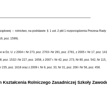
rz
ą
dowej
–
rolnictwo, na podstawie
§
1 ust. 2 pkt 1 rozporz
ą
dzenia Prezesa Rady 
16, poz. 1599).
e w Dz. U. z 2004 r. Nr 273, poz. 2703 i Nr 281, poz. 2781, z 2005 r. Nr 17, poz. 14
8, poz. 1532 i Nr 227, poz. 1658, z 2007 r. Nr 42, poz. 273, Nr 80, poz. 542, Nr 115,
r 235, poz. 1618 oraz z 2009 r. Nr 6, poz. 33, Nr 31, poz. 206 i Nr 56, poz. 458.
rum Kształcenia Rolniczego Zasadniczej Szkoły Zawo