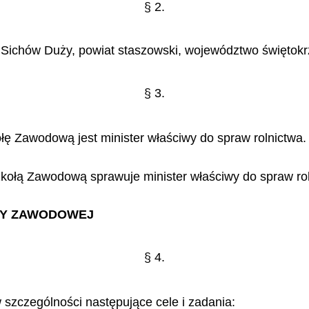
§
2.
 Sich
ó
w Du
ż
y, powiat staszowski, wojew
ó
dztwo
ś
wi
ę
tokr
§
3.
 Zawodową jest minister właściwy do spraw rolnictwa.
ołą Zawodową sprawuje minister właściwy do spraw roln
Y ZAWODOWEJ
§
4.
szczególności następujące cele i zadania: