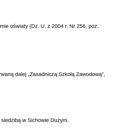
emie o
ś
wiaty (Dz. U. z 2004 r. Nr 256, poz.
zwan
ą
dalej
„
Zasadnicz
ą
Szkołą Zawodow
ą
”,
 siedzib
ą
w Sichowie Du
ż
ym.