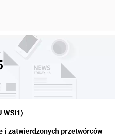
5
 WSI
1)
e i zatwierdzonych przetwórców