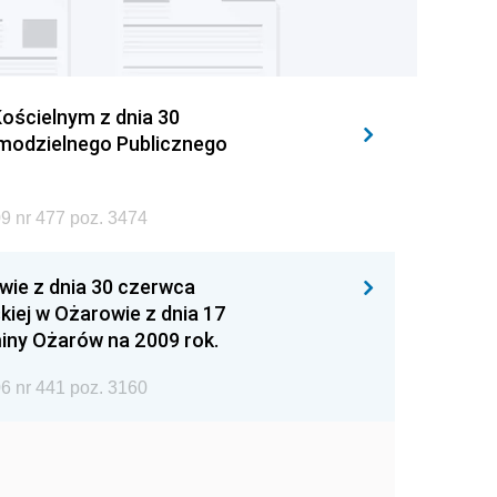
ościelnym z dnia 30
amodzielnego Publicznego
9 nr 477 poz. 3474
wie z dnia 30 czerwca
iej w Ożarowie z dnia 17
iny Ożarów na 2009 rok.
6 nr 441 poz. 3160