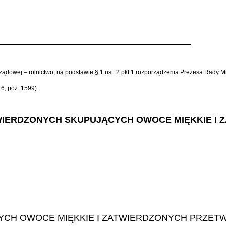
 rządowej – rolnictwo, na podstawie § 1 ust. 2 pkt 1 rozporządzenia Prezesa Rady 
6, poz. 1599).
 ZATWIERDZONYCH SKUPUJĄCYCH OWOCE MIĘKKIE
CYCH OWOCE MIĘKKIE I ZATWIERDZONYCH PRZE