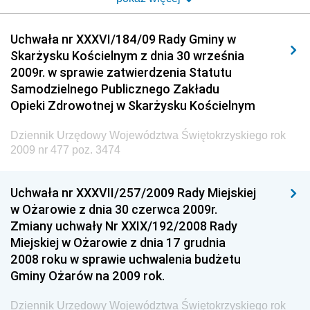
Dziennik Urzędowy Urzędu Komunikacji
Uchwała nr XXXVI/184/09 Rady Gminy w
Elektronicznej
Skarżysku Kościelnym z dnia 30 września
Dziennik Urzędowy Ministra Spraw Wewnętrznych i
2009r. w sprawie zatwierdzenia Statutu
Administracji
Samodzielnego Publicznego Zakładu
Dziennik Urzędowy Ministra Transportu
Opieki Zdrowotnej w Skarżysku Kościelnym
Dziennik Urzędowy Ministra Budownictwa
Dziennik Urzędowy Województwa Świętokrzyskiego rok
Dziennik Urzędowy Ministra Nauki i Szkolnictwa
2009 nr 477 poz. 3474
Wyższego
Dziennik Urzędowy Głównego Urzędu Miar
Uchwała nr XXXVII/257/2009 Rady Miejskiej
w Ożarowie z dnia 30 czerwca 2009r.
Dziennik Urzędowy Ministra Rolnictwa i Rozwoju Wsi
Zmiany uchwały Nr XXIX/192/2008 Rady
Dziennik Urzędowy Ministra Edukacji Narodowej i
Miejskiej w Ożarowie z dnia 17 grudnia
Sportu
2008 roku w sprawie uchwalenia budżetu
Gminy Ożarów na 2009 rok.
Dziennik Urzędowy Ministra Edukacji i Nauki
Dziennik Urzędowy Ministra Edukacji Narodowej
Dziennik Urzędowy Województwa Świętokrzyskiego rok