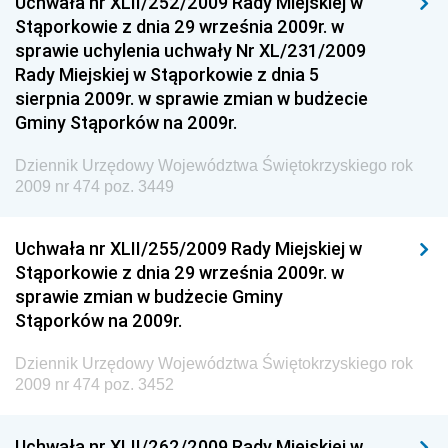
Uchwała nr XLII/252/2009 Rady Miejskiej w
Regionalnej
Stąporkowie z dnia 29 września 2009r. w
sprawie uchylenia uchwały Nr XL/231/2009
Dziennik Urzędowy Ministra Aktywów Państwowych
Rady Miejskiej w Stąporkowie z dnia 5
Dziennik Urzędowy Ministra Zdrowia
sierpnia 2009r. w sprawie zmian w budżecie
Gminy Stąporków na 2009r.
Dziennik Urzędowy Ministra Środowiska i Głównego
Inspektora Ochrony Środowiska
Dziennik Urzędowy Województwa Świętokrzyskiego rok
Dziennik Urzędowy Ministra Klimatu i Środowiska
2009 nr 474 poz. 3449
Dziennik Urzędowy Ministerstwa Kultury, Dziedzictwa
Narodowego i Sportu
Uchwała nr XLII/255/2009 Rady Miejskiej w
Stąporkowie z dnia 29 września 2009r. w
Dziennik Urzędowy Ministra Finansów, Funduszy i
sprawie zmian w budżecie Gminy
Polityki Regionalnej
Stąporków na 2009r.
Dziennik Urzędowy Ministra Rozwoju, Pracy i
Technologii
Dziennik Urzędowy Województwa Świętokrzyskiego rok
2009 nr 474 poz. 3452
Dziennik Urzędowy Ministra Kultury, Dziedzictwa
Narodowego i Sportu
Uchwała nr XLII/262/2009 Rady Miejskiej w
Dziennik Urzędowy Ministra Rodziny i Polityki