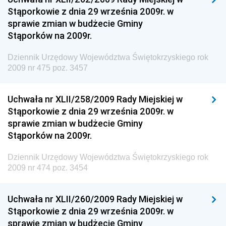
Stąporkowie z dnia 29 września 2009r. w
Społecznej
sprawie zmian w budżecie Gminy
Dziennik Urzędowy Komendy Głównej Straży
Stąporków na 2009r.
Granicznej
Dziennik Urzędowy Województwa Świętokrzyskiego rok
Dziennik Urzędowy Głównego Inspektoratu Transportu
2009 nr 475 poz. 3457
Drogowego
Dziennik Urzędowy Narodowego Banku Polskiego
Uchwała nr XLII/258/2009 Rady Miejskiej w
Dziennik Urzędowy Komendy Głównej Policji
Stąporkowie z dnia 29 września 2009r. w
sprawie zmian w budżecie Gminy
Dziennik Urzędowy Ministra Pracy i Polityki
Stąporków na 2009r.
Społecznej
Dziennik Urzędowy Ministra Transportu, Budownictwa
Dziennik Urzędowy Województwa Świętokrzyskiego rok
i Gospodarki Morskiej
2009 nr 474 poz. 3454
Dziennik Urzędowy Ministra Rozwoju i Technologii
Uchwała nr XLII/260/2009 Rady Miejskiej w
Dziennik Urzędowy Ministra Spraw Zagranicznych
Stąporkowie z dnia 29 września 2009r. w
Dziennik Urzędowy Centralnego Biura
sprawie zmian w budżecie Gminy