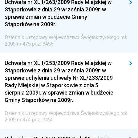
Uchwała nr XLII/263/2009 Rady Miejskiej w
Dziennik Urzędowy Ministra Sprawiedliwości
Stąporkowie z dnia 29 września 2009r. w
Dziennik Urzędowy Ministra Rozwoju i Finansów
sprawie zmian w budżecie Gminy
Stąporków na 2009r.
Dziennik Urzędowy Wyższego Urzędu Górniczego
Dziennik Urzędowy Prezesa Urzędu Transportu
Dziennik Urzędowy Województwa Świętokrzyskiego rok
Kolejowego
2009 nr 475 poz. 3458
Dziennik Urzędowy Ministra Przedsiębiorczości i
Technologii
Uchwała nr XLII/253/2009 Rady Miejskiej w
Stąporkowie z dnia 29 września 2009r. w
Dziennik Urzędowy Ministra Inwestycji i Rozwoju
sprawie uchylenia uchwały Nr XL/233/2009
Dziennik Urzędowy Naczelnego Dyrektora Archiwów
Rady Miejskiej w Stąporkowie z dnia 5
Państwowych
sierpnia 2009r. w sprawie zmian w budżecie
Dziennik Urzędowy Ministra Finansów, Inwestycji i
Gminy Stąporków na 2009r.
Rozwoju
Dziennik Urzędowy Województwa Świętokrzyskiego rok
Dziennik Urzędowy Ministra Klimatu
2009 nr 474 poz. 3450
Dziennik Urzędowy Ministra Sportu
Dziennik Urzędowy Ministra Funduszy i Polityki