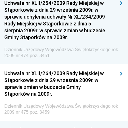
Uchwała nr XLII/254/2009 Rady Miejskiej w
Stąporkowie z dnia 29 września 2009r. w
Dziennik Urzędowy Ministerstwa Przemysłu
sprawie uchylenia uchwały Nr XL/234/2009
Chemicznego i Lekkiego
Rady Miejskiej w Stąporkowie z dnia 5
Dziennik Urzędowy Ministerstwa Rolnictwa i
sierpnia 2009r. w sprawie zmian w budżecie
Gospodarki Żywnościowej
Gminy Stąporków na 2009r.
Dziennik Urzędowy Ministra Rodziny, Pracy i Polityki
Społecznej
Dziennik Urzędowy Województwa Świętokrzyskiego rok
2009 nr 474 poz. 3451
Dziennik Urzędowy Ministra Cyfryzacji
Dziennik Urzędowy Ministra Rozwoju
Uchwała nr XLII/264/2009 Rady Miejskiej w
Dziennik Urzędowy Ministra Infrastruktury i
Stąporkowie z dnia 29 września 2009r. w
Budownictwa
sprawie zmian w budżecie Gminy
Stąporków na 2009r.
Dziennik Urzędowy Ministra Gospodarki Morskiej i
Żeglugi Śródlądowej
Dziennik Urzędowy Województwa Świętokrzyskiego rok
Dziennik Urzędowy Ministra Energii
2009 nr 475 poz. 3459
Dziennik Urzędowy Ministra Finansów