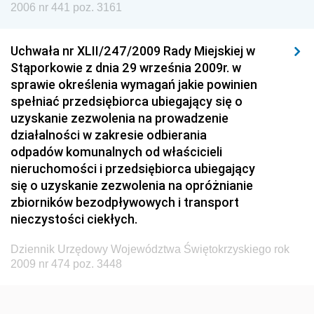
Dziennik Urzędowy Urzędu Lotnictwa Cywilnego
2006 nr 441 poz. 3161
Dziennik Urzędowy Komisji Nadzoru Finansowego
Uchwała nr XLII/247/2009 Rady Miejskiej w
Dziennik Urzędowy Ministerstwa Hutnictwa i
Stąporkowie z dnia 29 września 2009r. w
Przemysłu Maszynowego
sprawie określenia wymagań jakie powinien
Dziennik Urzędowy Ministerstwa Zdrowia i Opieki
spełniać przedsiębiorca ubiegający się o
Społecznej
uzyskanie zezwolenia na prowadzenie
działalności w zakresie odbierania
Dziennik Urzędowy Ministerstwa Rolnictwa, Leśnictwa
odpadów komunalnych od właścicieli
i Gospodarki Żywnościowej
nieruchomości i przedsiębiorca ubiegający
Dziennik Urzędowy Ministra Spraw Wewnętrznych
się o uzyskanie zezwolenia na opróżnianie
Dziennik Urzędowy Ministra Transportu, Budownictwa
zbiorników bezodpływowych i transport
i Gospodarki Morskiej
nieczystości ciekłych.
Dziennik Urzędowy Ministra Administracji i Cyfryzacji
Dziennik Urzędowy Województwa Świętokrzyskiego rok
Dziennik Urzędowy Głównego Inspektora Ochrony
2009 nr 474 poz. 3448
Środowiska
Dziennik Urzędowy Ministra Środowiska