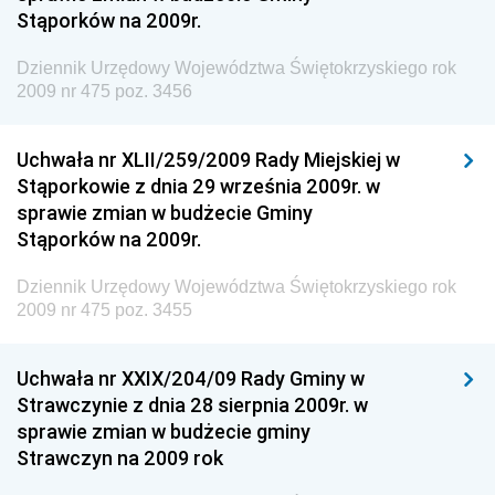
Antykorupcyjnego
Stąporków na 2009r.
Dziennik Urzędowy Agencji Bezpieczeństwa
Wewnętrznego
Dziennik Urzędowy Województwa Świętokrzyskiego rok
2009 nr 475 poz. 3456
Dziennik Urzędowy Urzędu Patentowego
Rzeczypospolitej Polskiej
Uchwała nr XLII/259/2009 Rady Miejskiej w
Dziennik Urzędowy Generalnej Dyrekcji Dróg
Stąporkowie z dnia 29 września 2009r. w
Krajowych i Autostrad
sprawie zmian w budżecie Gminy
Dziennik Urzędowy Ministra Środowiska
Stąporków na 2009r.
Dziennik Urzędowy Ministra Administracji i Cyfryzacji
Dziennik Urzędowy Województwa Świętokrzyskiego rok
Dziennik Urzędowy Ministra Edukacji
2009 nr 475 poz. 3455
Dziennik Urzędowy Ministra Nauki
Uchwała nr XXIX/204/09 Rady Gminy w
Dziennik Urzędowy Ministra Przemysłu
Strawczynie z dnia 28 sierpnia 2009r. w
Dziennik Urzędowy Ministra Finansów i Gospodarki
sprawie zmian w budżecie gminy
Strawczyn na 2009 rok
Dziennik Urzędowy Ministra do Spraw Unii
Europejskiej