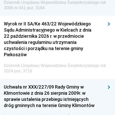
Dziennik Urzędowy Województwa Świętokrzyskiego rok
Dziennik Urzędowy Agencji Wywiadu
2006 nr 441 poz. 3164
Wyrok nr II SA/Ke 463/22 Wojewódzkiego
Sądu Administracyjnego w Kielcach z dnia
22 października 2026 r. w przedmiocie
uchwalenia regulaminu utrzymania
czystości i porządku na terenie gminy
Piekoszów
Dziennik Urzędowy Województwa Świętokrzyskiego rok
2024 poz. 3716
Uchwała nr XXX/227/09 Rady Gminy w
Klimontowie z dnia 26 sierpnia 2009r. w
sprawie ustalenia przebiegu istniejących
dróg gminnych na terenie Gminy Klimontów