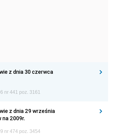
wie z dnia 30 czerwca
6 nr 441 poz. 3161
wie z dnia 29 września
 na 2009r.
9 nr 474 poz. 3454