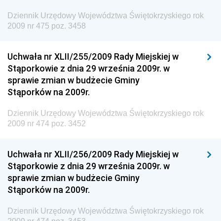
Dziennik Urzędowy Województwa Świętokrzyskiego rok
Dziennik Urzędowy Głównego Inspektoratu Transportu
2009 nr 475 poz. 3458
Drogowego
Dziennik Urzędowy Narodowego Banku Polskiego
Uchwała nr XLII/255/2009 Rady Miejskiej w
Dziennik Urzędowy Komendy Głównej Policji
Stąporkowie z dnia 29 września 2009r. w
sprawie zmian w budżecie Gminy
Dziennik Urzędowy Ministra Pracy i Polityki
Stąporków na 2009r.
Społecznej
Dziennik Urzędowy Ministra Transportu, Budownictwa
Dziennik Urzędowy Województwa Świętokrzyskiego rok
i Gospodarki Morskiej
2009 nr 474 poz. 3452
Dziennik Urzędowy Ministra Rozwoju i Technologii
Uchwała nr XLII/256/2009 Rady Miejskiej w
Dziennik Urzędowy Ministra Spraw Zagranicznych
Stąporkowie z dnia 29 września 2009r. w
Dziennik Urzędowy Centralnego Biura
sprawie zmian w budżecie Gminy
Antykorupcyjnego
Stąporków na 2009r.
Dziennik Urzędowy Agencji Bezpieczeństwa
Wewnętrznego
Dziennik Urzędowy Województwa Świętokrzyskiego rok