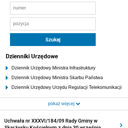
Dzienniki Urzędowe
Dziennik Urzędowy Ministra Infrastruktury
Dziennik Urzędowy Ministra Skarbu Państwa
Dziennik Urzędowy Urzędu Regulacji Telekomunikacji
i Poczty
pokaż więcej
Dziennik Urzędowy Ministra Transportu i Budownictwa
Dziennik Urzędowy Urzędu Komunikacji
Uchwała nr XXXVI/184/09 Rady Gminy w
Elektronicznej
Skarżysku Kościelnym z dnia 30 września