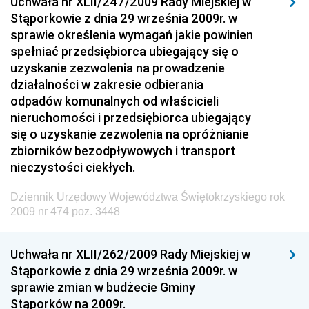
Uchwała nr XLII/247/2009 Rady Miejskiej w
Stąporkowie z dnia 29 września 2009r. w
Dziennik Urzędowy Prezesa Urzędu Transportu
sprawie określenia wymagań jakie powinien
Kolejowego
spełniać przedsiębiorca ubiegający się o
Dziennik Urzędowy Ministra Przedsiębiorczości i
uzyskanie zezwolenia na prowadzenie
Technologii
działalności w zakresie odbierania
odpadów komunalnych od właścicieli
Dziennik Urzędowy Ministra Inwestycji i Rozwoju
nieruchomości i przedsiębiorca ubiegający
Dziennik Urzędowy Naczelnego Dyrektora Archiwów
się o uzyskanie zezwolenia na opróżnianie
Państwowych
zbiorników bezodpływowych i transport
Dziennik Urzędowy Ministra Finansów, Inwestycji i
nieczystości ciekłych.
Rozwoju
Dziennik Urzędowy Województwa Świętokrzyskiego rok
Dziennik Urzędowy Ministra Klimatu
2009 nr 474 poz. 3448
Dziennik Urzędowy Ministra Sportu
Dziennik Urzędowy Ministra Funduszy i Polityki
Uchwała nr XLII/262/2009 Rady Miejskiej w
Regionalnej
Stąporkowie z dnia 29 września 2009r. w
sprawie zmian w budżecie Gminy
Dziennik Urzędowy Ministra Aktywów Państwowych
Stąporków na 2009r.