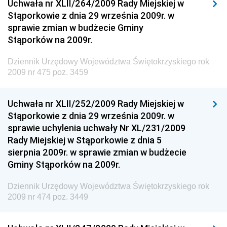
Uchwała nr XLII/264/2009 Rady Miejskiej w
Dziennik Urzędowy Ministerstwa Rolnictwa i
Stąporkowie z dnia 29 września 2009r. w
Gospodarki Żywnościowej
sprawie zmian w budżecie Gminy
Dziennik Urzędowy Ministra Rodziny, Pracy i Polityki
Stąporków na 2009r.
Społecznej
Dziennik Urzędowy Województwa Świętokrzyskiego rok
Dziennik Urzędowy Ministra Cyfryzacji
2009 nr 475 poz. 3459
Dziennik Urzędowy Ministra Rozwoju
Dziennik Urzędowy Ministra Infrastruktury i
Uchwała nr XLII/252/2009 Rady Miejskiej w
Budownictwa
Stąporkowie z dnia 29 września 2009r. w
sprawie uchylenia uchwały Nr XL/231/2009
Dziennik Urzędowy Ministra Gospodarki Morskiej i
Rady Miejskiej w Stąporkowie z dnia 5
Żeglugi Śródlądowej
sierpnia 2009r. w sprawie zmian w budżecie
Dziennik Urzędowy Ministra Energii
Gminy Stąporków na 2009r.
Dziennik Urzędowy Ministra Finansów
Dziennik Urzędowy Województwa Świętokrzyskiego rok
Dziennik Urzędowy Ministra Sprawiedliwości
2009 nr 474 poz. 3449
Dziennik Urzędowy Ministra Rozwoju i Finansów
Dziennik Urzędowy Wyższego Urzędu Górniczego