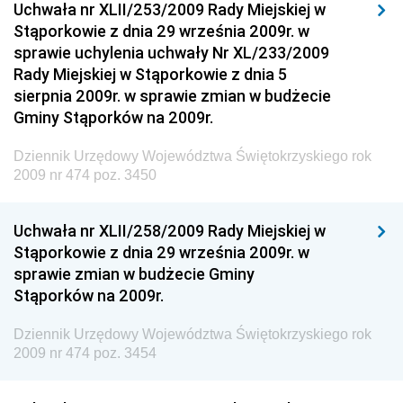
Dziennik Urzędowy Ministra Budownictwa i Przemysłu
Uchwała nr XLII/253/2009 Rady Miejskiej w
Materiałów Budowlanych
Stąporkowie z dnia 29 września 2009r. w
sprawie uchylenia uchwały Nr XL/233/2009
Dziennik Urzędowy Ministra Infrastruktury i Rozwoju
Rady Miejskiej w Stąporkowie z dnia 5
Dziennik Urzędowy Głównego Inspektoratu Ochrony
sierpnia 2009r. w sprawie zmian w budżecie
Środowiska
Gminy Stąporków na 2009r.
Dziennik Urzędowy Generalnej Dyrekcji Ochrony
Dziennik Urzędowy Województwa Świętokrzyskiego rok
Środowiska
2009 nr 474 poz. 3450
Dziennik Urzędowy Ministerstwa Administracji,
Gospodarki Terenowej i Ochrony Środowiska
Uchwała nr XLII/258/2009 Rady Miejskiej w
Dziennik Urzędowy Ministerstwa Administracji i
Stąporkowie z dnia 29 września 2009r. w
Gospodarki Przestrzennej
sprawie zmian w budżecie Gminy
Stąporków na 2009r.
Dziennik Urzędowy Unii Europejskiej, L
Dziennik Urzędowy Ministerstwa Komunikacji
Dziennik Urzędowy Województwa Świętokrzyskiego rok
2009 nr 474 poz. 3454
Dziennik Urzędowy Ministerstwa Przemysłu
Chemicznego i Lekkiego