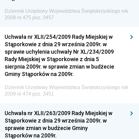
Dziennik Urzędowy Ministra Zdrowia
Dziennik Urzędowy Województwa Świętokrzyskiego rok
Dziennik Urzędowy Ministra Środowiska i Głównego
2009 nr 475 poz. 3457
Inspektora Ochrony Środowiska
Dziennik Urzędowy Ministra Klimatu i Środowiska
Uchwała nr XLII/254/2009 Rady Miejskiej w
Dziennik Urzędowy Ministerstwa Kultury, Dziedzictwa
Stąporkowie z dnia 29 września 2009r. w
Narodowego i Sportu
sprawie uchylenia uchwały Nr XL/234/2009
Rady Miejskiej w Stąporkowie z dnia 5
Dziennik Urzędowy Ministra Finansów, Funduszy i
sierpnia 2009r. w sprawie zmian w budżecie
Polityki Regionalnej
Gminy Stąporków na 2009r.
Dziennik Urzędowy Ministra Rozwoju, Pracy i
Technologii
Dziennik Urzędowy Województwa Świętokrzyskiego rok
2009 nr 474 poz. 3451
Dziennik Urzędowy Ministra Kultury, Dziedzictwa
Narodowego i Sportu
Uchwała nr XLII/263/2009 Rady Miejskiej w
Dziennik Urzędowy Ministra Rodziny i Polityki
Stąporkowie z dnia 29 września 2009r. w
Społecznej
sprawie zmian w budżecie Gminy
Dziennik Urzędowy Komendy Głównej Straży
Stąporków na 2009r.
Granicznej