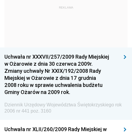
Dziennik Urzędowy Komendy Głównej Państwowej
REKLAMA
Straży Pożarnej
Dziennik Urzędowy Głównego Urzędu Statystycznego
Dziennik Urzędowy Ministra Kultury i Dziedzictwa
Narodowego
Dziennik Urzędowy Komendy Głównej Policji
Uchwała nr XXXVII/257/2009 Rady Miejskiej
Dziennik Urzędowy Ministra Gospodarki
w Ożarowie z dnia 30 czerwca 2009r.
Dziennik Urzędowy Urzędu Ochrony Konkurencji i
Zmiany uchwały Nr XXIX/192/2008 Rady
Konsumentów
Miejskiej w Ożarowie z dnia 17 grudnia
Dziennik Urzędowy Ministra Pracy i Polityki
2008 roku w sprawie uchwalenia budżetu
Społecznej
Gminy Ożarów na 2009 rok.
Dziennik Urzędowy Ministra Spraw Zagranicznych
Dziennik Urzędowy Województwa Świętokrzyskiego rok
Dziennik Urzędowy Urzędu Lotnictwa Cywilnego
2006 nr 441 poz. 3160
Dziennik Urzędowy Komisji Nadzoru Finansowego
Uchwała nr XLII/260/2009 Rady Miejskiej w
Dziennik Urzędowy Ministerstwa Hutnictwa i