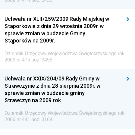
2009 nr 474 poz. 3453
Dziennik Urzędowy Urzędu Patentowego
Rzeczypospolitej Polskiej
Uchwała nr XLII/259/2009 Rady Miejskiej w
Dziennik Urzędowy Generalnej Dyrekcji Dróg
Stąporkowie z dnia 29 września 2009r. w
Krajowych i Autostrad
sprawie zmian w budżecie Gminy
Dziennik Urzędowy Ministra Środowiska
Stąporków na 2009r.
Dziennik Urzędowy Ministra Administracji i Cyfryzacji
Dziennik Urzędowy Województwa Świętokrzyskiego rok
Dziennik Urzędowy Ministra Edukacji
2009 nr 475 poz. 3455
Dziennik Urzędowy Ministra Nauki
Uchwała nr XXIX/204/09 Rady Gminy w
Dziennik Urzędowy Ministra Przemysłu
Strawczynie z dnia 28 sierpnia 2009r. w
Dziennik Urzędowy Ministra Finansów i Gospodarki
sprawie zmian w budżecie gminy
Strawczyn na 2009 rok
Dziennik Urzędowy Ministra do Spraw Unii
Europejskiej
Dziennik Urzędowy Województwa Świętokrzyskiego rok
Dziennik Urzędowy Agencji Wywiadu
2006 nr 441 poz. 3164