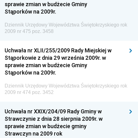
sprawie zmian w budżecie Gminy
Antykorupcyjnego
Stąporków na 2009r.
Dziennik Urzędowy Agencji Bezpieczeństwa
Wewnętrznego
Dziennik Urzędowy Województwa Świętokrzyskiego rok
2009 nr 475 poz. 3458
Dziennik Urzędowy Urzędu Patentowego
Rzeczypospolitej Polskiej
Uchwała nr XLII/255/2009 Rady Miejskiej w
Dziennik Urzędowy Generalnej Dyrekcji Dróg
Stąporkowie z dnia 29 września 2009r. w
Krajowych i Autostrad
sprawie zmian w budżecie Gminy
Dziennik Urzędowy Ministra Środowiska
Stąporków na 2009r.
Dziennik Urzędowy Ministra Administracji i Cyfryzacji
Dziennik Urzędowy Województwa Świętokrzyskiego rok
Dziennik Urzędowy Ministra Edukacji
2009 nr 474 poz. 3452
Dziennik Urzędowy Ministra Nauki
Uchwała nr XXIX/204/09 Rady Gminy w
Dziennik Urzędowy Ministra Przemysłu
Strawczynie z dnia 28 sierpnia 2009r. w
Dziennik Urzędowy Ministra Finansów i Gospodarki
sprawie zmian w budżecie gminy
Strawczyn na 2009 rok
Dziennik Urzędowy Ministra do Spraw Unii