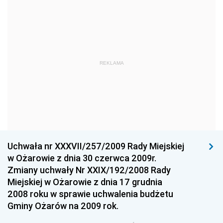
Dziennik Urzędowy Ministra Edukacji Narodowej
Dziennik Urzędowy Ministra Gospodarki Morskiej
Dziennik Urzędowy Ministra Obrony Narodowej
Dziennik Urzędowy Komendy Głównej Państwowej
REKLAMA
Straży Pożarnej
Dziennik Urzędowy Głównego Urzędu Statystycznego
Dziennik Urzędowy Ministra Kultury i Dziedzictwa
Narodowego
Dziennik Urzędowy Komendy Głównej Policji
Uchwała nr XXXVII/257/2009 Rady Miejskiej
Dziennik Urzędowy Ministra Gospodarki
w Ożarowie z dnia 30 czerwca 2009r.
Dziennik Urzędowy Urzędu Ochrony Konkurencji i
Zmiany uchwały Nr XXIX/192/2008 Rady
Konsumentów
Miejskiej w Ożarowie z dnia 17 grudnia
Dziennik Urzędowy Ministra Pracy i Polityki
2008 roku w sprawie uchwalenia budżetu
Społecznej
Gminy Ożarów na 2009 rok.
Dziennik Urzędowy Ministra Spraw Zagranicznych