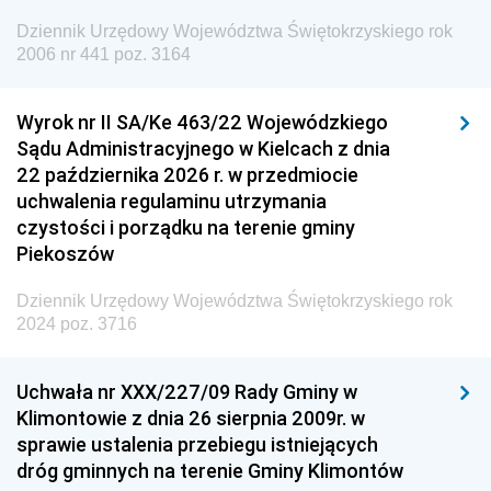
Europejskiej
Dziennik Urzędowy Województwa Świętokrzyskiego rok
Dziennik Urzędowy Agencji Wywiadu
2006 nr 441 poz. 3164
Wyrok nr II SA/Ke 463/22 Wojewódzkiego
Sądu Administracyjnego w Kielcach z dnia
22 października 2026 r. w przedmiocie
uchwalenia regulaminu utrzymania
czystości i porządku na terenie gminy
Piekoszów
Dziennik Urzędowy Województwa Świętokrzyskiego rok
2024 poz. 3716
Uchwała nr XXX/227/09 Rady Gminy w
Klimontowie z dnia 26 sierpnia 2009r. w
sprawie ustalenia przebiegu istniejących
dróg gminnych na terenie Gminy Klimontów