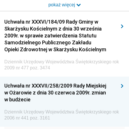
pokaż więcej
Dziennik Urzędowy Ministra Transportu i Budownictwa
Dziennik Urzędowy Urzędu Komunikacji
Uchwała nr XXXVI/184/09 Rady Gminy w
Elektronicznej
Skarżysku Kościelnym z dnia 30 września
Dziennik Urzędowy Ministra Spraw Wewnętrznych i
2009r. w sprawie zatwierdzenia Statutu
Administracji
Samodzielnego Publicznego Zakładu
Dziennik Urzędowy Ministra Transportu
Opieki Zdrowotnej w Skarżysku Kościelnym
Dziennik Urzędowy Ministra Budownictwa
Dziennik Urzędowy Województwa Świętokrzyskiego rok
Dziennik Urzędowy Ministra Nauki i Szkolnictwa
2009 nr 477 poz. 3474
Wyższego
Dziennik Urzędowy Głównego Urzędu Miar
Uchwała nr XXXVII/258/2009 Rady Miejskiej
w Ożarowie z dnia 30 czerwca 2009r. zmian
Dziennik Urzędowy Ministra Rolnictwa i Rozwoju Wsi
w budżecie
Dziennik Urzędowy Ministra Edukacji Narodowej i
Sportu
Dziennik Urzędowy Województwa Świętokrzyskiego rok
2006 nr 441 poz. 3161
Dziennik Urzędowy Ministra Edukacji i Nauki