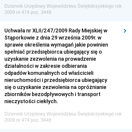
Dziennik Urzędowy Województwa Świętokrzyskiego rok
Dziennik Urzędowy Ministra Sprawiedliwości
2009 nr 474 poz. 3449
Dziennik Urzędowy Ministra Rozwoju i Finansów
Dziennik Urzędowy Wyższego Urzędu Górniczego
Uchwała nr XLII/247/2009 Rady Miejskiej w
Stąporkowie z dnia 29 września 2009r. w
Dziennik Urzędowy Prezesa Urzędu Transportu
sprawie określenia wymagań jakie powinien
Kolejowego
spełniać przedsiębiorca ubiegający się o
Dziennik Urzędowy Ministra Przedsiębiorczości i
uzyskanie zezwolenia na prowadzenie
Technologii
działalności w zakresie odbierania
odpadów komunalnych od właścicieli
Dziennik Urzędowy Ministra Inwestycji i Rozwoju
nieruchomości i przedsiębiorca ubiegający
Dziennik Urzędowy Naczelnego Dyrektora Archiwów
się o uzyskanie zezwolenia na opróżnianie
Państwowych
zbiorników bezodpływowych i transport
Dziennik Urzędowy Ministra Finansów, Inwestycji i
nieczystości ciekłych.
Rozwoju
Dziennik Urzędowy Województwa Świętokrzyskiego rok
Dziennik Urzędowy Ministra Klimatu
2009 nr 474 poz. 3448
Dziennik Urzędowy Ministra Sportu