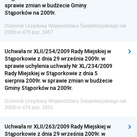
sprawie zmian w budżecie Gminy
Dziennik Urzędowy Ministra Rodziny i Polityki
Stąporków na 2009r.
Społecznej
Dziennik Urzędowy Komendy Głównej Straży
Dziennik Urzędowy Województwa Świętokrzyskiego rok
Granicznej
2009 nr 475 poz. 3457
Dziennik Urzędowy Głównego Inspektoratu Transportu
Drogowego
Uchwała nr XLII/254/2009 Rady Miejskiej w
Stąporkowie z dnia 29 września 2009r. w
Dziennik Urzędowy Narodowego Banku Polskiego
sprawie uchylenia uchwały Nr XL/234/2009
Dziennik Urzędowy Komendy Głównej Policji
Rady Miejskiej w Stąporkowie z dnia 5
sierpnia 2009r. w sprawie zmian w budżecie
Dziennik Urzędowy Ministra Pracy i Polityki
Gminy Stąporków na 2009r.
Społecznej
Dziennik Urzędowy Ministra Transportu, Budownictwa
Dziennik Urzędowy Województwa Świętokrzyskiego rok
i Gospodarki Morskiej
2009 nr 474 poz. 3451
Dziennik Urzędowy Ministra Rozwoju i Technologii
Uchwała nr XLII/263/2009 Rady Miejskiej w
Dziennik Urzędowy Ministra Spraw Zagranicznych
Stąporkowie z dnia 29 września 2009r. w
Dziennik Urzędowy Centralnego Biura