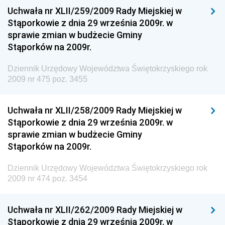
Dziennik Urzędowy Ministra Funduszy i Polityki
Uchwała nr XLII/259/2009 Rady Miejskiej w
Regionalnej
Stąporkowie z dnia 29 września 2009r. w
sprawie zmian w budżecie Gminy
Dziennik Urzędowy Ministra Aktywów Państwowych
Stąporków na 2009r.
Dziennik Urzędowy Ministra Zdrowia
Dziennik Urzędowy Województwa Świętokrzyskiego rok
Dziennik Urzędowy Ministra Środowiska i Głównego
2009 nr 475 poz. 3455
Inspektora Ochrony Środowiska
Dziennik Urzędowy Ministra Klimatu i Środowiska
Uchwała nr XLII/258/2009 Rady Miejskiej w
Dziennik Urzędowy Ministerstwa Kultury, Dziedzictwa
Stąporkowie z dnia 29 września 2009r. w
Narodowego i Sportu
sprawie zmian w budżecie Gminy
Stąporków na 2009r.
Dziennik Urzędowy Ministra Finansów, Funduszy i
Polityki Regionalnej
Dziennik Urzędowy Województwa Świętokrzyskiego rok
Dziennik Urzędowy Ministra Rozwoju, Pracy i
2009 nr 474 poz. 3454
Technologii
Dziennik Urzędowy Ministra Kultury, Dziedzictwa
Uchwała nr XLII/262/2009 Rady Miejskiej w
Narodowego i Sportu
Stąporkowie z dnia 29 września 2009r. w