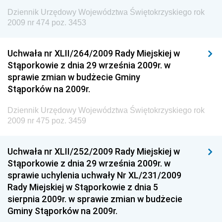
Dziennik Urzędowy Ministerstwa Komunikacji
Dziennik Urzędowy Województwa Świętokrzyskiego rok
2009 nr 474 poz. 3453
Dziennik Urzędowy Ministerstwa Przemysłu
Chemicznego i Lekkiego
Uchwała nr XLII/264/2009 Rady Miejskiej w
Dziennik Urzędowy Ministerstwa Rolnictwa i
Stąporkowie z dnia 29 września 2009r. w
Gospodarki Żywnościowej
sprawie zmian w budżecie Gminy
Dziennik Urzędowy Ministra Rodziny, Pracy i Polityki
Stąporków na 2009r.
Społecznej
Dziennik Urzędowy Województwa Świętokrzyskiego rok
Dziennik Urzędowy Ministra Cyfryzacji
2009 nr 475 poz. 3459
Dziennik Urzędowy Ministra Rozwoju
Dziennik Urzędowy Ministra Infrastruktury i
Uchwała nr XLII/252/2009 Rady Miejskiej w
Budownictwa
Stąporkowie z dnia 29 września 2009r. w
sprawie uchylenia uchwały Nr XL/231/2009
Dziennik Urzędowy Ministra Gospodarki Morskiej i
Rady Miejskiej w Stąporkowie z dnia 5
Żeglugi Śródlądowej
sierpnia 2009r. w sprawie zmian w budżecie
Dziennik Urzędowy Ministra Energii
Gminy Stąporków na 2009r.
Dziennik Urzędowy Ministra Finansów