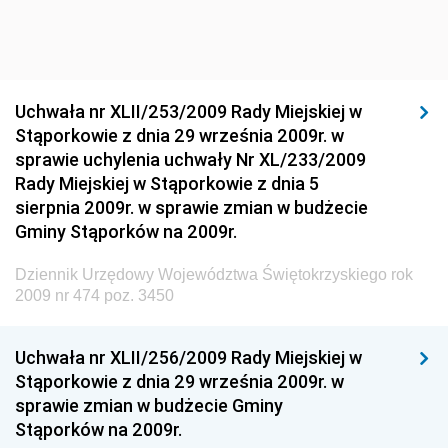
Dziennik Urzędowy Ministra Środowiska
Dziennik Urzędowy Ministra Sportu i Turystyki
Dziennik Urzędowy Ministra Rozwoju Regionalnego
Dziennik Urzędowy Ministra Budownictwa i Przemysłu
Uchwała nr XLII/253/2009 Rady Miejskiej w
Materiałów Budowlanych
Stąporkowie z dnia 29 września 2009r. w
sprawie uchylenia uchwały Nr XL/233/2009
Dziennik Urzędowy Ministra Infrastruktury i Rozwoju
Rady Miejskiej w Stąporkowie z dnia 5
Dziennik Urzędowy Głównego Inspektoratu Ochrony
sierpnia 2009r. w sprawie zmian w budżecie
Środowiska
Gminy Stąporków na 2009r.
Dziennik Urzędowy Generalnej Dyrekcji Ochrony
Dziennik Urzędowy Województwa Świętokrzyskiego rok
Środowiska
2009 nr 474 poz. 3450
Dziennik Urzędowy Ministerstwa Administracji,
Gospodarki Terenowej i Ochrony Środowiska
Uchwała nr XLII/256/2009 Rady Miejskiej w
Dziennik Urzędowy Ministerstwa Administracji i
Stąporkowie z dnia 29 września 2009r. w
Gospodarki Przestrzennej
sprawie zmian w budżecie Gminy
Stąporków na 2009r.
Dziennik Urzędowy Unii Europejskiej, L