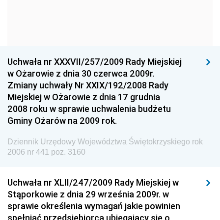
Dziennik Urzędowy Ministra Kultury i Dziedzictwa
Narodowego
Dziennik Urzędowy Komendy Głównej Policji
Uchwała nr XXXVII/257/2009 Rady Miejskiej
Dziennik Urzędowy Ministra Gospodarki
w Ożarowie z dnia 30 czerwca 2009r.
Dziennik Urzędowy Urzędu Ochrony Konkurencji i
Zmiany uchwały Nr XXIX/192/2008 Rady
Konsumentów
Miejskiej w Ożarowie z dnia 17 grudnia
Dziennik Urzędowy Ministra Pracy i Polityki
2008 roku w sprawie uchwalenia budżetu
Społecznej
Gminy Ożarów na 2009 rok.
Dziennik Urzędowy Ministra Spraw Zagranicznych
Dziennik Urzędowy Województwa Świętokrzyskiego rok
Dziennik Urzędowy Urzędu Lotnictwa Cywilnego
2006 nr 441 poz. 3160
Dziennik Urzędowy Komisji Nadzoru Finansowego
Uchwała nr XLII/247/2009 Rady Miejskiej w
Dziennik Urzędowy Ministerstwa Hutnictwa i
Stąporkowie z dnia 29 września 2009r. w
Przemysłu Maszynowego
sprawie określenia wymagań jakie powinien
Dziennik Urzędowy Ministerstwa Zdrowia i Opieki
spełniać przedsiębiorca ubiegający się o