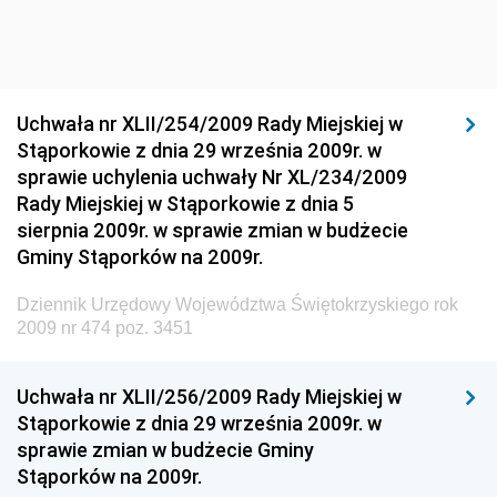
Dziennik Urzędowy Głównego Inspektoratu Ochrony
Środowiska
Dziennik Urzędowy Generalnej Dyrekcji Ochrony
Uchwała nr XLII/254/2009 Rady Miejskiej w
Środowiska
Stąporkowie z dnia 29 września 2009r. w
Dziennik Urzędowy Ministerstwa Administracji,
sprawie uchylenia uchwały Nr XL/234/2009
Gospodarki Terenowej i Ochrony Środowiska
Rady Miejskiej w Stąporkowie z dnia 5
sierpnia 2009r. w sprawie zmian w budżecie
Dziennik Urzędowy Ministerstwa Administracji i
Gminy Stąporków na 2009r.
Gospodarki Przestrzennej
Dziennik Urzędowy Unii Europejskiej, L
Dziennik Urzędowy Województwa Świętokrzyskiego rok
2009 nr 474 poz. 3451
Dziennik Urzędowy Ministerstwa Komunikacji
Dziennik Urzędowy Ministerstwa Przemysłu
Uchwała nr XLII/256/2009 Rady Miejskiej w
Chemicznego i Lekkiego
Stąporkowie z dnia 29 września 2009r. w
Dziennik Urzędowy Ministerstwa Rolnictwa i
sprawie zmian w budżecie Gminy
Gospodarki Żywnościowej
Stąporków na 2009r.
Dziennik Urzędowy Ministra Rodziny, Pracy i Polityki