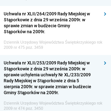
Dziennik Urzędowy Ministra Przedsiębiorczości i
Technologii
Uchwała nr XLII/264/2009 Rady Miejskiej w
Stąporkowie z dnia 29 września 2009r. w
Dziennik Urzędowy Ministra Inwestycji i Rozwoju
sprawie zmian w budżecie Gminy
Dziennik Urzędowy Naczelnego Dyrektora Archiwów
Stąporków na 2009r.
Państwowych
Dziennik Urzędowy Województwa Świętokrzyskiego rok
Dziennik Urzędowy Ministra Finansów, Inwestycji i
2009 nr 475 poz. 3459
Rozwoju
Dziennik Urzędowy Ministra Klimatu
Uchwała nr XLII/253/2009 Rady Miejskiej w
Dziennik Urzędowy Ministra Sportu
Stąporkowie z dnia 29 września 2009r. w
Dziennik Urzędowy Ministra Funduszy i Polityki
sprawie uchylenia uchwały Nr XL/233/2009
Regionalnej
Rady Miejskiej w Stąporkowie z dnia 5
sierpnia 2009r. w sprawie zmian w budżecie
Dziennik Urzędowy Ministra Aktywów Państwowych
Gminy Stąporków na 2009r.
Dziennik Urzędowy Ministra Zdrowia
Dziennik Urzędowy Województwa Świętokrzyskiego rok
Dziennik Urzędowy Ministra Środowiska i Głównego
2009 nr 474 poz. 3450
Inspektora Ochrony Środowiska