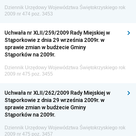
Społecznej
Dziennik Urzędowy Województwa Świętokrzyskiego rok
2009 nr 474 poz. 3453
Dziennik Urzędowy Ministra Cyfryzacji
Dziennik Urzędowy Ministra Rozwoju
Uchwała nr XLII/259/2009 Rady Miejskiej w
Dziennik Urzędowy Ministra Infrastruktury i
Stąporkowie z dnia 29 września 2009r. w
Budownictwa
sprawie zmian w budżecie Gminy
Stąporków na 2009r.
Dziennik Urzędowy Ministra Gospodarki Morskiej i
Żeglugi Śródlądowej
Dziennik Urzędowy Województwa Świętokrzyskiego rok
Dziennik Urzędowy Ministra Energii
2009 nr 475 poz. 3455
Dziennik Urzędowy Ministra Finansów
Uchwała nr XLII/262/2009 Rady Miejskiej w
Dziennik Urzędowy Ministra Sprawiedliwości
Stąporkowie z dnia 29 września 2009r. w
Dziennik Urzędowy Ministra Rozwoju i Finansów
sprawie zmian w budżecie Gminy
Stąporków na 2009r.
Dziennik Urzędowy Wyższego Urzędu Górniczego
Dziennik Urzędowy Prezesa Urzędu Transportu
Dziennik Urzędowy Województwa Świętokrzyskiego rok
Kolejowego
2009 nr 475 poz. 3457