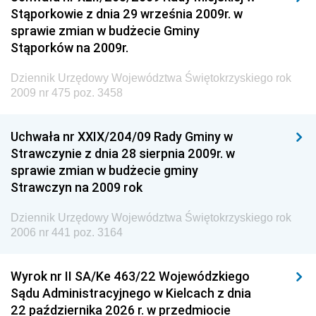
Dziennik Urzędowy Generalnej Dyrekcji Dróg
Stąporkowie z dnia 29 września 2009r. w
Krajowych i Autostrad
sprawie zmian w budżecie Gminy
Dziennik Urzędowy Ministra Środowiska
Stąporków na 2009r.
Dziennik Urzędowy Ministra Administracji i Cyfryzacji
Dziennik Urzędowy Województwa Świętokrzyskiego rok
Dziennik Urzędowy Ministra Edukacji
2009 nr 475 poz. 3458
Dziennik Urzędowy Ministra Nauki
Uchwała nr XXIX/204/09 Rady Gminy w
Dziennik Urzędowy Ministra Przemysłu
Strawczynie z dnia 28 sierpnia 2009r. w
Dziennik Urzędowy Ministra Finansów i Gospodarki
sprawie zmian w budżecie gminy
Strawczyn na 2009 rok
Dziennik Urzędowy Ministra do Spraw Unii
Europejskiej
Dziennik Urzędowy Województwa Świętokrzyskiego rok
Dziennik Urzędowy Agencji Wywiadu
2006 nr 441 poz. 3164
Wyrok nr II SA/Ke 463/22 Wojewódzkiego
Sądu Administracyjnego w Kielcach z dnia
22 października 2026 r. w przedmiocie