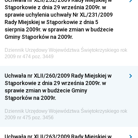
Stąporkowie z dnia 29 września 2009r. w
Dziennik Urzędowy Narodowego Banku Polskiego
sprawie uchylenia uchwały Nr XL/231/2009
Dziennik Urzędowy Komendy Głównej Policji
Rady Miejskiej w Stąporkowie z dnia 5
sierpnia 2009r. w sprawie zmian w budżecie
Dziennik Urzędowy Ministra Pracy i Polityki
Gminy Stąporków na 2009r.
Społecznej
Dziennik Urzędowy Ministra Transportu, Budownictwa
Dziennik Urzędowy Województwa Świętokrzyskiego rok
i Gospodarki Morskiej
2009 nr 474 poz. 3449
Dziennik Urzędowy Ministra Rozwoju i Technologii
Uchwała nr XLII/260/2009 Rady Miejskiej w
Dziennik Urzędowy Ministra Spraw Zagranicznych
Stąporkowie z dnia 29 września 2009r. w
Dziennik Urzędowy Centralnego Biura
sprawie zmian w budżecie Gminy
Antykorupcyjnego
Stąporków na 2009r.
Dziennik Urzędowy Agencji Bezpieczeństwa
Wewnętrznego
Dziennik Urzędowy Województwa Świętokrzyskiego rok
2009 nr 475 poz. 3456
Dziennik Urzędowy Urzędu Patentowego
Rzeczypospolitej Polskiej
Uchwała nr XLII/263/2009 Rady Miejskiej w