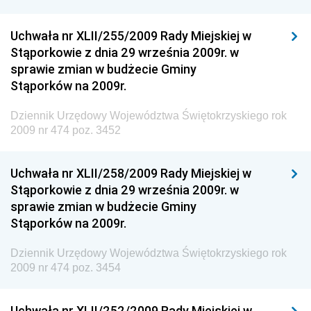
Dziennik Urzędowy Ministra Klimatu i Środowiska
Uchwała nr XLII/255/2009 Rady Miejskiej w
Dziennik Urzędowy Ministerstwa Kultury, Dziedzictwa
Stąporkowie z dnia 29 września 2009r. w
Narodowego i Sportu
sprawie zmian w budżecie Gminy
Stąporków na 2009r.
Dziennik Urzędowy Ministra Finansów, Funduszy i
Polityki Regionalnej
Dziennik Urzędowy Województwa Świętokrzyskiego rok
Dziennik Urzędowy Ministra Rozwoju, Pracy i
2009 nr 474 poz. 3452
Technologii
Dziennik Urzędowy Ministra Kultury, Dziedzictwa
Uchwała nr XLII/258/2009 Rady Miejskiej w
Narodowego i Sportu
Stąporkowie z dnia 29 września 2009r. w
sprawie zmian w budżecie Gminy
Dziennik Urzędowy Ministra Rodziny i Polityki
Stąporków na 2009r.
Społecznej
Dziennik Urzędowy Komendy Głównej Straży
Dziennik Urzędowy Województwa Świętokrzyskiego rok
Granicznej
2009 nr 474 poz. 3454
Dziennik Urzędowy Głównego Inspektoratu Transportu
Drogowego
Uchwała nr XLII/252/2009 Rady Miejskiej w