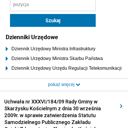
Dzienniki Urzędowe
Dziennik Urzędowy Ministra Infrastruktury
Dziennik Urzędowy Ministra Skarbu Państwa
Dziennik Urzędowy Urzędu Regulacji Telekomunikacji
i Poczty
pokaż więcej
Dziennik Urzędowy Ministra Transportu i Budownictwa
Dziennik Urzędowy Urzędu Komunikacji
Uchwała nr XXXVI/184/09 Rady Gminy w
Elektronicznej
Skarżysku Kościelnym z dnia 30 września
Dziennik Urzędowy Ministra Spraw Wewnętrznych i
2009r. w sprawie zatwierdzenia Statutu
Administracji
Samodzielnego Publicznego Zakładu
Dziennik Urzędowy Ministra Transportu