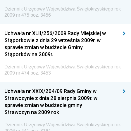
Dziennik Urzędowy Agencji Bezpieczeństwa
Wewnętrznego
Dziennik Urzędowy Województwa Świętokrzyskiego rok
2009 nr 475 poz. 3456
Dziennik Urzędowy Urzędu Patentowego
Rzeczypospolitej Polskiej
Uchwała nr XLII/256/2009 Rady Miejskiej w
Dziennik Urzędowy Generalnej Dyrekcji Dróg
Stąporkowie z dnia 29 września 2009r. w
Krajowych i Autostrad
sprawie zmian w budżecie Gminy
Dziennik Urzędowy Ministra Środowiska
Stąporków na 2009r.
Dziennik Urzędowy Ministra Administracji i Cyfryzacji
Dziennik Urzędowy Województwa Świętokrzyskiego rok
Dziennik Urzędowy Ministra Edukacji
2009 nr 474 poz. 3453
Dziennik Urzędowy Ministra Nauki
Uchwała nr XXIX/204/09 Rady Gminy w
Dziennik Urzędowy Ministra Przemysłu
Strawczynie z dnia 28 sierpnia 2009r. w
Dziennik Urzędowy Ministra Finansów i Gospodarki
sprawie zmian w budżecie gminy
Strawczyn na 2009 rok
Dziennik Urzędowy Ministra do Spraw Unii
Europejskiej
Dziennik Urzędowy Województwa Świętokrzyskiego rok
Dziennik Urzędowy Agencji Wywiadu
2006 nr 441 poz. 3164