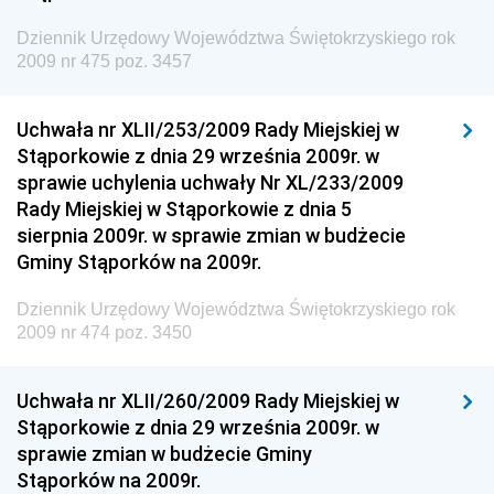
Dziennik Urzędowy Komendy Głównej Straży
Dziennik Urzędowy Województwa Świętokrzyskiego rok
Granicznej
2009 nr 475 poz. 3457
Dziennik Urzędowy Głównego Inspektoratu Transportu
Drogowego
Uchwała nr XLII/253/2009 Rady Miejskiej w
Stąporkowie z dnia 29 września 2009r. w
Dziennik Urzędowy Narodowego Banku Polskiego
sprawie uchylenia uchwały Nr XL/233/2009
Dziennik Urzędowy Komendy Głównej Policji
Rady Miejskiej w Stąporkowie z dnia 5
sierpnia 2009r. w sprawie zmian w budżecie
Dziennik Urzędowy Ministra Pracy i Polityki
Gminy Stąporków na 2009r.
Społecznej
Dziennik Urzędowy Ministra Transportu, Budownictwa
Dziennik Urzędowy Województwa Świętokrzyskiego rok
i Gospodarki Morskiej
2009 nr 474 poz. 3450
Dziennik Urzędowy Ministra Rozwoju i Technologii
Uchwała nr XLII/260/2009 Rady Miejskiej w
Dziennik Urzędowy Ministra Spraw Zagranicznych
Stąporkowie z dnia 29 września 2009r. w
Dziennik Urzędowy Centralnego Biura
sprawie zmian w budżecie Gminy
Antykorupcyjnego
Stąporków na 2009r.