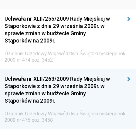
Dziennik Urzędowy Ministra Rozwoju Regionalnego
Dziennik Urzędowy Ministra Budownictwa i Przemysłu
Uchwała nr XLII/255/2009 Rady Miejskiej w
Materiałów Budowlanych
Stąporkowie z dnia 29 września 2009r. w
sprawie zmian w budżecie Gminy
Dziennik Urzędowy Ministra Infrastruktury i Rozwoju
Stąporków na 2009r.
Dziennik Urzędowy Głównego Inspektoratu Ochrony
Środowiska
Dziennik Urzędowy Województwa Świętokrzyskiego rok
2009 nr 474 poz. 3452
Dziennik Urzędowy Generalnej Dyrekcji Ochrony
Środowiska
Uchwała nr XLII/263/2009 Rady Miejskiej w
Dziennik Urzędowy Ministerstwa Administracji,
Stąporkowie z dnia 29 września 2009r. w
Gospodarki Terenowej i Ochrony Środowiska
sprawie zmian w budżecie Gminy
Dziennik Urzędowy Ministerstwa Administracji i
Stąporków na 2009r.
Gospodarki Przestrzennej
Dziennik Urzędowy Województwa Świętokrzyskiego rok
Dziennik Urzędowy Unii Europejskiej, L
2009 nr 475 poz. 3458
Dziennik Urzędowy Ministerstwa Komunikacji