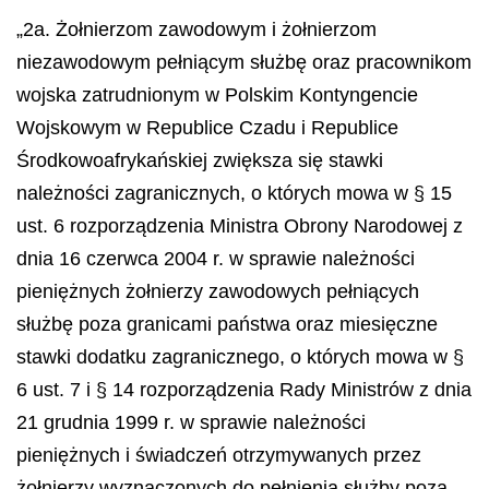
„2a. Żołnierzom zawodowym i żołnierzom
niezawodowym pełniącym służbę oraz pracownikom
wojska zatrudnionym w Polskim Kontyngencie
Wojskowym w Republice Czadu i Republice
Środkowoafrykańskiej zwiększa się stawki
należności zagranicznych,
o kt
ó
rych mowa w
§
15
ust. 6 rozporz
ą
dzenia Ministra Obrony Narodowej z
dnia 16 czerwca 2004 r. w sprawie nale
ż
no
ś
ci
pieni
ęż
nych
ż
o
ł
nierzy zawodowych pe
ł
ni
ą
cych
s
ł
u
ż
b
ę
poza granicami pa
ń
stwa oraz miesi
ę
czne
stawki dodatku zagranicznego, o kt
ó
rych mowa w
§
6 ust. 7 i
§
14 rozporz
ą
dzenia Rady Ministr
ó
w z dnia
21 grudnia 1999 r. w sprawie nale
ż
no
ś
ci
pieni
ęż
nych i
ś
wiadcze
ń
otrzymywanych przez
ż
o
ł
nierzy wyznaczonych do pe
ł
nienia s
ł
u
ż
by poza