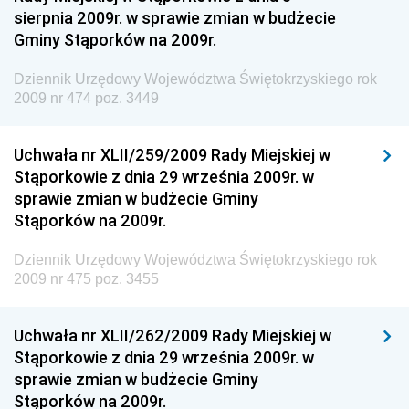
sierpnia 2009r. w sprawie zmian w budżecie
Dziennik Urzędowy Ministra Aktywów Państwowych
Gminy Stąporków na 2009r.
Dziennik Urzędowy Ministra Zdrowia
Dziennik Urzędowy Województwa Świętokrzyskiego rok
Dziennik Urzędowy Ministra Środowiska i Głównego
2009 nr 474 poz. 3449
Inspektora Ochrony Środowiska
Dziennik Urzędowy Ministra Klimatu i Środowiska
Uchwała nr XLII/259/2009 Rady Miejskiej w
Dziennik Urzędowy Ministerstwa Kultury, Dziedzictwa
Stąporkowie z dnia 29 września 2009r. w
Narodowego i Sportu
sprawie zmian w budżecie Gminy
Stąporków na 2009r.
Dziennik Urzędowy Ministra Finansów, Funduszy i
Polityki Regionalnej
Dziennik Urzędowy Województwa Świętokrzyskiego rok
Dziennik Urzędowy Ministra Rozwoju, Pracy i
2009 nr 475 poz. 3455
Technologii
Dziennik Urzędowy Ministra Kultury, Dziedzictwa
Uchwała nr XLII/262/2009 Rady Miejskiej w
Narodowego i Sportu
Stąporkowie z dnia 29 września 2009r. w
sprawie zmian w budżecie Gminy
Dziennik Urzędowy Ministra Rodziny i Polityki
Stąporków na 2009r.
Społecznej