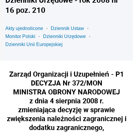
16 poz. 210
Akty ujednolicone
Dziennik Ustaw
Monitor Polski
Dzienniki Urzędowe
Dzienniki Unii Europejskiej
Zarz
ą
d Organizacji i Uzupe
ł
nie
ń
-
P1
DECYZJA Nr 372/MON
MINISTRA OBRONY NARODOWEJ
z dnia 4 sierpnia 2008 r.
zmieniająca decyzję w sprawie
zwiększenia należności zagranicznej i
dodatku zagranicznego,