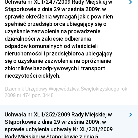
Uchwała nr XLII/247/2009 Rady Miejskiej w
Dziennik Urzędowy Ministra Rozwoju i Finansów
Stąporkowie z dnia 29 września 2009r. w
Dziennik Urzędowy Wyższego Urzędu Górniczego
sprawie określenia wymagań jakie powinien
spełniać przedsiębiorca ubiegający się o
Dziennik Urzędowy Prezesa Urzędu Transportu
uzyskanie zezwolenia na prowadzenie
Kolejowego
działalności w zakresie odbierania
Dziennik Urzędowy Ministra Przedsiębiorczości i
odpadów komunalnych od właścicieli
Technologii
nieruchomości i przedsiębiorca ubiegający
się o uzyskanie zezwolenia na opróżnianie
Dziennik Urzędowy Ministra Inwestycji i Rozwoju
zbiorników bezodpływowych i transport
Dziennik Urzędowy Naczelnego Dyrektora Archiwów
nieczystości ciekłych.
Państwowych
Dziennik Urzędowy Województwa Świętokrzyskiego rok
Dziennik Urzędowy Ministra Finansów, Inwestycji i
2009 nr 474 poz. 3448
Rozwoju
Dziennik Urzędowy Ministra Klimatu
Uchwała nr XLII/252/2009 Rady Miejskiej w
Dziennik Urzędowy Ministra Sportu
Stąporkowie z dnia 29 września 2009r. w
Dziennik Urzędowy Ministra Funduszy i Polityki
sprawie uchylenia uchwały Nr XL/231/2009
Regionalnej
Rady Miejskiej w Stąporkowie z dnia 5