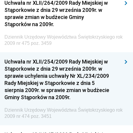
Dziennik Urzędowy Ministerstwa Przemysłu
Uchwała nr XLII/264/2009 Rady Miejskiej w
Chemicznego i Lekkiego
Stąporkowie z dnia 29 września 2009r. w
sprawie zmian w budżecie Gminy
Dziennik Urzędowy Ministerstwa Rolnictwa i
Stąporków na 2009r.
Gospodarki Żywnościowej
Dziennik Urzędowy Ministra Rodziny, Pracy i Polityki
Dziennik Urzędowy Województwa Świętokrzyskiego rok
Społecznej
2009 nr 475 poz. 3459
Dziennik Urzędowy Ministra Cyfryzacji
Uchwała nr XLII/254/2009 Rady Miejskiej w
Dziennik Urzędowy Ministra Rozwoju
Stąporkowie z dnia 29 września 2009r. w
Dziennik Urzędowy Ministra Infrastruktury i
sprawie uchylenia uchwały Nr XL/234/2009
Budownictwa
Rady Miejskiej w Stąporkowie z dnia 5
sierpnia 2009r. w sprawie zmian w budżecie
Dziennik Urzędowy Ministra Gospodarki Morskiej i
Gminy Stąporków na 2009r.
Żeglugi Śródlądowej
Dziennik Urzędowy Ministra Energii
Dziennik Urzędowy Województwa Świętokrzyskiego rok
2009 nr 474 poz. 3451
Dziennik Urzędowy Ministra Finansów
Dziennik Urzędowy Ministra Sprawiedliwości