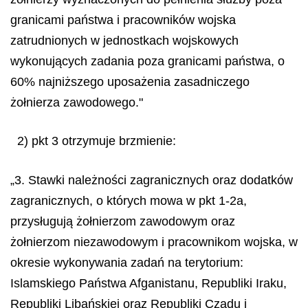
granicami pa
ń
stwa i pracownik
ó
w wojska
zatrudnionych w jednostkach wojskowych
wykonuj
ą
cych zadania poza granicami pa
ń
stwa, o
60% najni
ż
szego uposa
ż
enia zasadniczego
ż
o
ł
nierza zawodowego."
2) pkt 3 otrzymuje brzmienie:
„3. Stawki należności zagranicznych oraz dodatków
zagranicznych, o których mowa w pkt 1-2a,
przysługują żołnierzom zawodowym oraz
żołnierzom niezawodowym i pracownikom wojska, w
okresie wykonywania zadań na terytorium:
Islamskiego Państwa Afganistanu, Republiki Iraku,
Republiki Libańskiej oraz Republiki Czadu i