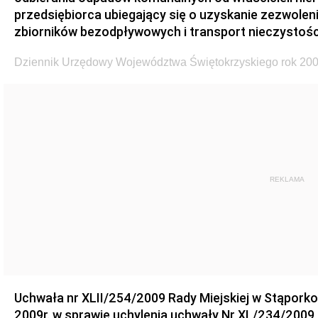
przedsiębiorca ubiegający się o uzyskanie zezwolen
zbiorników bezodpływowych i transport nieczystości
Dziennik Urzędowy Województwa Świętokrzyskiego rok 200
REKLAMA
Uchwała nr XLII/254/2009 Rady Miejskiej w Stąporko
2009r. w sprawie uchylenia uchwały Nr XL/234/2009 