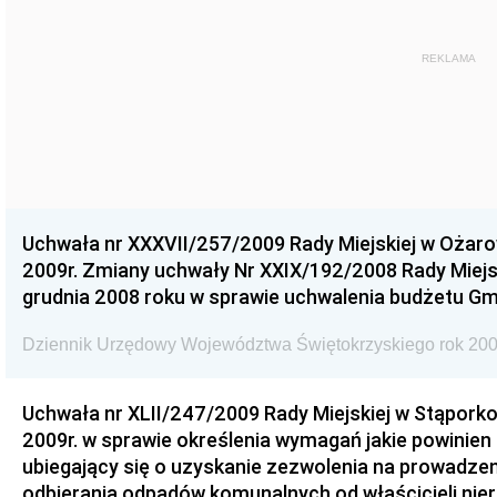
REKLAMA
Uchwała nr XXXVII/257/2009 Rady Miejskiej w Ożaro
2009r. Zmiany uchwały Nr XXIX/192/2008 Rady Miejsk
grudnia 2008 roku w sprawie uchwalenia budżetu Gm
Dziennik Urzędowy Województwa Świętokrzyskiego rok 200
Uchwała nr XLII/247/2009 Rady Miejskiej w Stąporko
2009r. w sprawie określenia wymagań jakie powinien
ubiegający się o uzyskanie zezwolenia na prowadzen
odbierania odpadów komunalnych od właścicieli nie