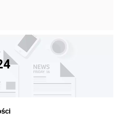
24
ści