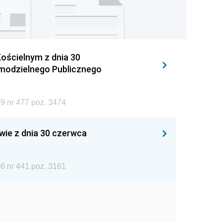
ościelnym z dnia 30
amodzielnego Publicznego
9 nr 477 poz. 3474
wie z dnia 30 czerwca
6 nr 441 poz. 3161