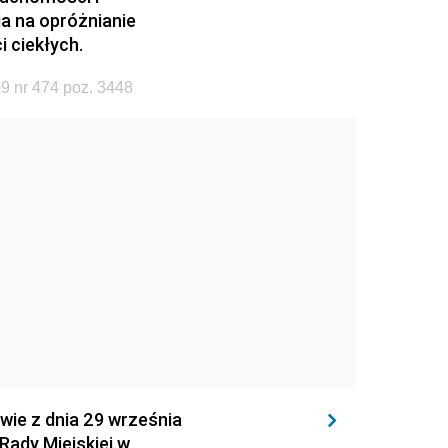
ia na opróżnianie
 ciekłych.
9 nr 474 poz. 3448
wie z dnia 29 września
Rady Miejskiej w