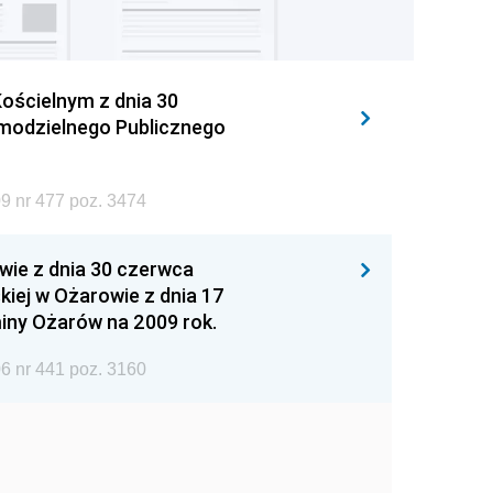
ościelnym z dnia 30
amodzielnego Publicznego
9 nr 477 poz. 3474
wie z dnia 30 czerwca
iej w Ożarowie z dnia 17
iny Ożarów na 2009 rok.
6 nr 441 poz. 3160