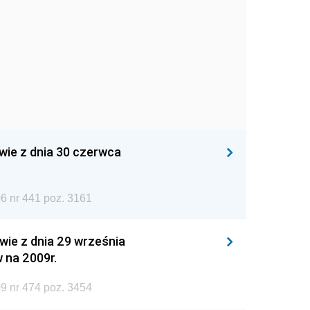
wie z dnia 30 czerwca
6 nr 441 poz. 3161
wie z dnia 29 września
 na 2009r.
9 nr 474 poz. 3454