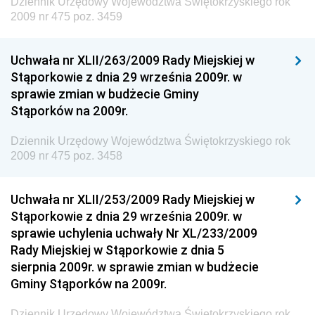
Dziennik Urzędowy Województwa Świętokrzyskiego rok
Dziennik Urzędowy Ministra Energii
2009 nr 475 poz. 3459
Dziennik Urzędowy Ministra Finansów
Uchwała nr XLII/263/2009 Rady Miejskiej w
Dziennik Urzędowy Ministra Sprawiedliwości
Stąporkowie z dnia 29 września 2009r. w
Dziennik Urzędowy Ministra Rozwoju i Finansów
sprawie zmian w budżecie Gminy
Stąporków na 2009r.
Dziennik Urzędowy Wyższego Urzędu Górniczego
Dziennik Urzędowy Prezesa Urzędu Transportu
Dziennik Urzędowy Województwa Świętokrzyskiego rok
Kolejowego
2009 nr 475 poz. 3458
Dziennik Urzędowy Ministra Przedsiębiorczości i
Technologii
Uchwała nr XLII/253/2009 Rady Miejskiej w
Stąporkowie z dnia 29 września 2009r. w
Dziennik Urzędowy Ministra Inwestycji i Rozwoju
sprawie uchylenia uchwały Nr XL/233/2009
Dziennik Urzędowy Naczelnego Dyrektora Archiwów
Rady Miejskiej w Stąporkowie z dnia 5
Państwowych
sierpnia 2009r. w sprawie zmian w budżecie
Dziennik Urzędowy Ministra Finansów, Inwestycji i
Gminy Stąporków na 2009r.
Rozwoju
Dziennik Urzędowy Województwa Świętokrzyskiego rok