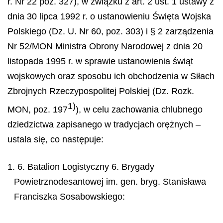
r. Nr 22 poz. 327), w związku z art. 2 ust. 1 ustawy z
dnia 30 lipca 1992 r. o ustanowieniu Święta Wojska
Polskiego (Dz. U. Nr 60, poz. 303) i § 2 zarządzenia
Nr 52/MON Ministra Obrony Narodowej z dnia 20
listopada 1995 r. w sprawie ustanowienia świąt
wojskowych oraz sposobu ich obchodzenia w Siłach
Zbrojnych Rzeczypospolitej Polskiej (Dz. Rozk.
1)
MON, poz. 197
), w celu zachowania chlubnego
dziedzictwa zapisanego w tradycjach orężnych –
ustala się, co następuje:
1. 6. Batalion Logistyczny 6. Brygady
Powietrznodesantowej im. gen. bryg. Stanisława
Franciszka Sosabowskiego: