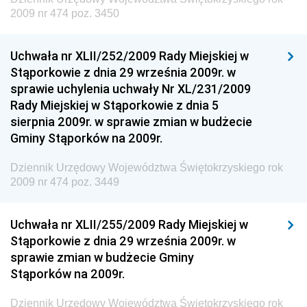
Dziennik Urzędowy Ministra Klimatu
2009 nr 474 poz. 3450
Dziennik Urzędowy Ministra Sportu
Dziennik Urzędowy Ministra Funduszy i Polityki
Uchwała nr XLII/252/2009 Rady Miejskiej w
Regionalnej
Stąporkowie z dnia 29 września 2009r. w
sprawie uchylenia uchwały Nr XL/231/2009
Dziennik Urzędowy Ministra Aktywów Państwowych
Rady Miejskiej w Stąporkowie z dnia 5
Dziennik Urzędowy Ministra Zdrowia
sierpnia 2009r. w sprawie zmian w budżecie
Gminy Stąporków na 2009r.
Dziennik Urzędowy Ministra Środowiska i Głównego
Inspektora Ochrony Środowiska
Dziennik Urzędowy Województwa Świętokrzyskiego rok
Dziennik Urzędowy Ministra Klimatu i Środowiska
2009 nr 474 poz. 3449
Dziennik Urzędowy Ministerstwa Kultury, Dziedzictwa
Narodowego i Sportu
Uchwała nr XLII/255/2009 Rady Miejskiej w
Stąporkowie z dnia 29 września 2009r. w
Dziennik Urzędowy Ministra Finansów, Funduszy i
sprawie zmian w budżecie Gminy
Polityki Regionalnej
Stąporków na 2009r.
Dziennik Urzędowy Ministra Rozwoju, Pracy i
Technologii
Dziennik Urzędowy Województwa Świętokrzyskiego rok