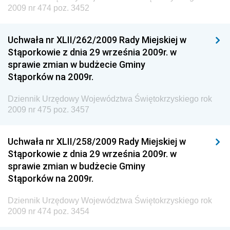
2009 nr 474 poz. 3452
Dziennik Urzędowy Ministra Kultury, Dziedzictwa
Narodowego i Sportu
Uchwała nr XLII/262/2009 Rady Miejskiej w
Dziennik Urzędowy Ministra Rodziny i Polityki
Stąporkowie z dnia 29 września 2009r. w
Społecznej
sprawie zmian w budżecie Gminy
Dziennik Urzędowy Komendy Głównej Straży
Stąporków na 2009r.
Granicznej
Dziennik Urzędowy Województwa Świętokrzyskiego rok
Dziennik Urzędowy Głównego Inspektoratu Transportu
2009 nr 475 poz. 3457
Drogowego
Dziennik Urzędowy Narodowego Banku Polskiego
Uchwała nr XLII/258/2009 Rady Miejskiej w
Dziennik Urzędowy Komendy Głównej Policji
Stąporkowie z dnia 29 września 2009r. w
sprawie zmian w budżecie Gminy
Dziennik Urzędowy Ministra Pracy i Polityki
Stąporków na 2009r.
Społecznej
Dziennik Urzędowy Ministra Transportu, Budownictwa
Dziennik Urzędowy Województwa Świętokrzyskiego rok
i Gospodarki Morskiej
2009 nr 474 poz. 3454
Dziennik Urzędowy Ministra Rozwoju i Technologii