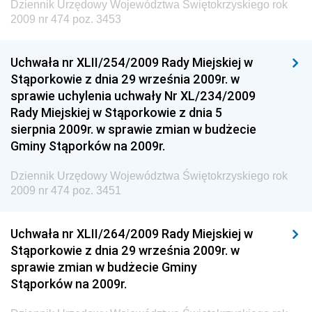
Dziennik Urzędowy Województwa Świętokrzyskiego rok
Gospodarki Przestrzennej
2009 nr 474 poz. 3453
Dziennik Urzędowy Unii Europejskiej, L
Dziennik Urzędowy Ministerstwa Komunikacji
Uchwała nr XLII/254/2009 Rady Miejskiej w
Stąporkowie z dnia 29 września 2009r. w
Dziennik Urzędowy Ministerstwa Przemysłu
sprawie uchylenia uchwały Nr XL/234/2009
Chemicznego i Lekkiego
Rady Miejskiej w Stąporkowie z dnia 5
Dziennik Urzędowy Ministerstwa Rolnictwa i
sierpnia 2009r. w sprawie zmian w budżecie
Gospodarki Żywnościowej
Gminy Stąporków na 2009r.
Dziennik Urzędowy Ministra Rodziny, Pracy i Polityki
Społecznej
Dziennik Urzędowy Województwa Świętokrzyskiego rok
2009 nr 474 poz. 3451
Dziennik Urzędowy Ministra Cyfryzacji
Dziennik Urzędowy Ministra Rozwoju
Uchwała nr XLII/264/2009 Rady Miejskiej w
Dziennik Urzędowy Ministra Infrastruktury i
Stąporkowie z dnia 29 września 2009r. w
Budownictwa
sprawie zmian w budżecie Gminy
Stąporków na 2009r.
Dziennik Urzędowy Ministra Gospodarki Morskiej i
Żeglugi Śródlądowej