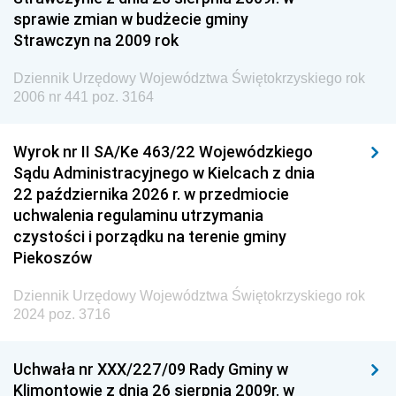
Dziennik Urzędowy Ministra Finansów i Gospodarki
sprawie zmian w budżecie gminy
Strawczyn na 2009 rok
Dziennik Urzędowy Ministra do Spraw Unii
Europejskiej
Dziennik Urzędowy Województwa Świętokrzyskiego rok
Dziennik Urzędowy Agencji Wywiadu
2006 nr 441 poz. 3164
Wyrok nr II SA/Ke 463/22 Wojewódzkiego
Sądu Administracyjnego w Kielcach z dnia
22 października 2026 r. w przedmiocie
uchwalenia regulaminu utrzymania
czystości i porządku na terenie gminy
Piekoszów
Dziennik Urzędowy Województwa Świętokrzyskiego rok
2024 poz. 3716
Uchwała nr XXX/227/09 Rady Gminy w
Klimontowie z dnia 26 sierpnia 2009r. w