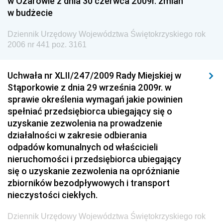
w Ożarowie z dnia 30 czerwca 2009r. zmian
Społecznej
w budżecie
Dziennik Urzędowy Ministra Spraw Zagranicznych
Dziennik Urzędowy Województwa Świętokrzyskiego rok
Dziennik Urzędowy Urzędu Lotnictwa Cywilnego
2006 nr 441 poz. 3161
Dziennik Urzędowy Komisji Nadzoru Finansowego
Uchwała nr XLII/247/2009 Rady Miejskiej w
Dziennik Urzędowy Ministerstwa Hutnictwa i
Stąporkowie z dnia 29 września 2009r. w
Przemysłu Maszynowego
sprawie określenia wymagań jakie powinien
Dziennik Urzędowy Ministerstwa Zdrowia i Opieki
spełniać przedsiębiorca ubiegający się o
Społecznej
uzyskanie zezwolenia na prowadzenie
działalności w zakresie odbierania
Dziennik Urzędowy Ministerstwa Rolnictwa, Leśnictwa
odpadów komunalnych od właścicieli
i Gospodarki Żywnościowej
nieruchomości i przedsiębiorca ubiegający
Dziennik Urzędowy Ministra Spraw Wewnętrznych
się o uzyskanie zezwolenia na opróżnianie
Dziennik Urzędowy Ministra Transportu, Budownictwa
zbiorników bezodpływowych i transport
i Gospodarki Morskiej
nieczystości ciekłych.
Dziennik Urzędowy Ministra Administracji i Cyfryzacji
Dziennik Urzędowy Województwa Świętokrzyskiego rok