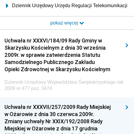
Dziennik Urzędowy Urzędu Regulacji Telekomunikacji
i Poczty
pokaż więcej
Dziennik Urzędowy Ministra Transportu i Budownictwa
Dziennik Urzędowy Urzędu Komunikacji
Uchwała nr XXXVI/184/09 Rady Gminy w
Elektronicznej
Skarżysku Kościelnym z dnia 30 września
Dziennik Urzędowy Ministra Spraw Wewnętrznych i
2009r. w sprawie zatwierdzenia Statutu
Administracji
Samodzielnego Publicznego Zakładu
Dziennik Urzędowy Ministra Transportu
Opieki Zdrowotnej w Skarżysku Kościelnym
Dziennik Urzędowy Ministra Budownictwa
Dziennik Urzędowy Województwa Świętokrzyskiego rok
Dziennik Urzędowy Ministra Nauki i Szkolnictwa
2009 nr 477 poz. 3474
Wyższego
Dziennik Urzędowy Głównego Urzędu Miar
Uchwała nr XXXVII/257/2009 Rady Miejskiej
w Ożarowie z dnia 30 czerwca 2009r.
Dziennik Urzędowy Ministra Rolnictwa i Rozwoju Wsi
Zmiany uchwały Nr XXIX/192/2008 Rady
Dziennik Urzędowy Ministra Edukacji Narodowej i
Miejskiej w Ożarowie z dnia 17 grudnia
Sportu