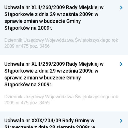
Uchwała nr XLII/260/2009 Rady Miejskiej w
Dziennik Urzędowy Ministra Spraw Zagranicznych
Stąporkowie z dnia 29 września 2009r. w
Dziennik Urzędowy Centralnego Biura
sprawie zmian w budżecie Gminy
Antykorupcyjnego
Stąporków na 2009r.
Dziennik Urzędowy Agencji Bezpieczeństwa
Wewnętrznego
Dziennik Urzędowy Województwa Świętokrzyskiego rok
2009 nr 475 poz. 3456
Dziennik Urzędowy Urzędu Patentowego
Rzeczypospolitej Polskiej
Uchwała nr XLII/259/2009 Rady Miejskiej w
Dziennik Urzędowy Generalnej Dyrekcji Dróg
Stąporkowie z dnia 29 września 2009r. w
Krajowych i Autostrad
sprawie zmian w budżecie Gminy
Dziennik Urzędowy Ministra Środowiska
Stąporków na 2009r.
Dziennik Urzędowy Ministra Administracji i Cyfryzacji
Dziennik Urzędowy Województwa Świętokrzyskiego rok
Dziennik Urzędowy Ministra Edukacji
2009 nr 475 poz. 3455
Dziennik Urzędowy Ministra Nauki
Uchwała nr XXIX/204/09 Rady Gminy w
Dziennik Urzędowy Ministra Przemysłu
Strawczynie z dnia 28 sierpnia 2009r. w