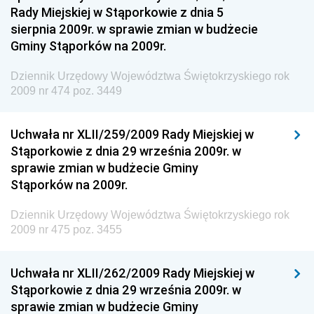
Regionalnej
Rady Miejskiej w Stąporkowie z dnia 5
sierpnia 2009r. w sprawie zmian w budżecie
Dziennik Urzędowy Ministra Aktywów Państwowych
Gminy Stąporków na 2009r.
Dziennik Urzędowy Ministra Zdrowia
Dziennik Urzędowy Województwa Świętokrzyskiego rok
Dziennik Urzędowy Ministra Środowiska i Głównego
2009 nr 474 poz. 3449
Inspektora Ochrony Środowiska
Dziennik Urzędowy Ministra Klimatu i Środowiska
Uchwała nr XLII/259/2009 Rady Miejskiej w
Dziennik Urzędowy Ministerstwa Kultury, Dziedzictwa
Stąporkowie z dnia 29 września 2009r. w
Narodowego i Sportu
sprawie zmian w budżecie Gminy
Stąporków na 2009r.
Dziennik Urzędowy Ministra Finansów, Funduszy i
Polityki Regionalnej
Dziennik Urzędowy Województwa Świętokrzyskiego rok
Dziennik Urzędowy Ministra Rozwoju, Pracy i
2009 nr 475 poz. 3455
Technologii
Dziennik Urzędowy Ministra Kultury, Dziedzictwa
Uchwała nr XLII/262/2009 Rady Miejskiej w
Narodowego i Sportu
Stąporkowie z dnia 29 września 2009r. w
sprawie zmian w budżecie Gminy
Dziennik Urzędowy Ministra Rodziny i Polityki