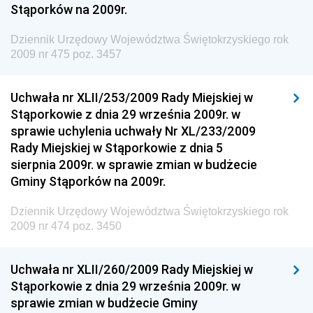
Stąporków na 2009r.
Społecznej
Dziennik Urzędowy Komendy Głównej Straży
Dziennik Urzędowy Województwa Świętokrzyskiego rok
Granicznej
2009 nr 475 poz. 3457
Dziennik Urzędowy Głównego Inspektoratu Transportu
Drogowego
Uchwała nr XLII/253/2009 Rady Miejskiej w
Stąporkowie z dnia 29 września 2009r. w
Dziennik Urzędowy Narodowego Banku Polskiego
sprawie uchylenia uchwały Nr XL/233/2009
Dziennik Urzędowy Komendy Głównej Policji
Rady Miejskiej w Stąporkowie z dnia 5
sierpnia 2009r. w sprawie zmian w budżecie
Dziennik Urzędowy Ministra Pracy i Polityki
Gminy Stąporków na 2009r.
Społecznej
Dziennik Urzędowy Ministra Transportu, Budownictwa
Dziennik Urzędowy Województwa Świętokrzyskiego rok
i Gospodarki Morskiej
2009 nr 474 poz. 3450
Dziennik Urzędowy Ministra Rozwoju i Technologii
Uchwała nr XLII/260/2009 Rady Miejskiej w
Dziennik Urzędowy Ministra Spraw Zagranicznych
Stąporkowie z dnia 29 września 2009r. w
Dziennik Urzędowy Centralnego Biura
sprawie zmian w budżecie Gminy
Antykorupcyjnego