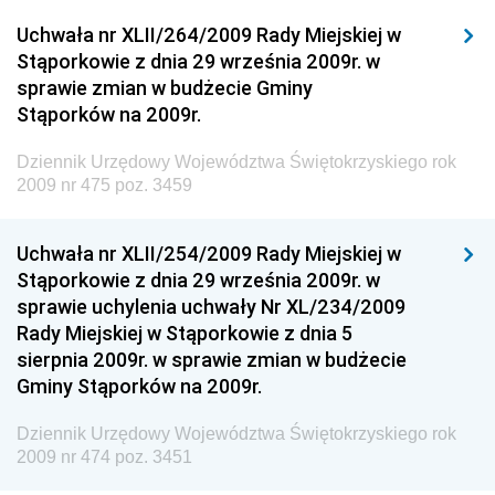
Dziennik Urzędowy Ministerstwa Przemysłu
Uchwała nr XLII/264/2009 Rady Miejskiej w
Chemicznego i Lekkiego
Stąporkowie z dnia 29 września 2009r. w
sprawie zmian w budżecie Gminy
Dziennik Urzędowy Ministerstwa Rolnictwa i
Stąporków na 2009r.
Gospodarki Żywnościowej
Dziennik Urzędowy Ministra Rodziny, Pracy i Polityki
Dziennik Urzędowy Województwa Świętokrzyskiego rok
Społecznej
2009 nr 475 poz. 3459
Dziennik Urzędowy Ministra Cyfryzacji
Uchwała nr XLII/254/2009 Rady Miejskiej w
Dziennik Urzędowy Ministra Rozwoju
Stąporkowie z dnia 29 września 2009r. w
Dziennik Urzędowy Ministra Infrastruktury i
sprawie uchylenia uchwały Nr XL/234/2009
Budownictwa
Rady Miejskiej w Stąporkowie z dnia 5
sierpnia 2009r. w sprawie zmian w budżecie
Dziennik Urzędowy Ministra Gospodarki Morskiej i
Gminy Stąporków na 2009r.
Żeglugi Śródlądowej
Dziennik Urzędowy Ministra Energii
Dziennik Urzędowy Województwa Świętokrzyskiego rok
2009 nr 474 poz. 3451
Dziennik Urzędowy Ministra Finansów