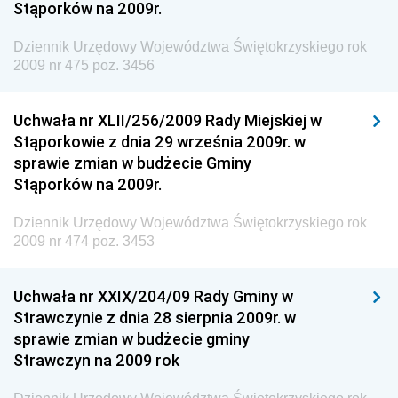
Stąporków na 2009r.
Dziennik Urzędowy Agencji Bezpieczeństwa
Wewnętrznego
Dziennik Urzędowy Województwa Świętokrzyskiego rok
2009 nr 475 poz. 3456
Dziennik Urzędowy Urzędu Patentowego
Rzeczypospolitej Polskiej
Uchwała nr XLII/256/2009 Rady Miejskiej w
Dziennik Urzędowy Generalnej Dyrekcji Dróg
Stąporkowie z dnia 29 września 2009r. w
Krajowych i Autostrad
sprawie zmian w budżecie Gminy
Dziennik Urzędowy Ministra Środowiska
Stąporków na 2009r.
Dziennik Urzędowy Ministra Administracji i Cyfryzacji
Dziennik Urzędowy Województwa Świętokrzyskiego rok
Dziennik Urzędowy Ministra Edukacji
2009 nr 474 poz. 3453
Dziennik Urzędowy Ministra Nauki
Uchwała nr XXIX/204/09 Rady Gminy w
Dziennik Urzędowy Ministra Przemysłu
Strawczynie z dnia 28 sierpnia 2009r. w
Dziennik Urzędowy Ministra Finansów i Gospodarki
sprawie zmian w budżecie gminy
Strawczyn na 2009 rok
Dziennik Urzędowy Ministra do Spraw Unii
Europejskiej