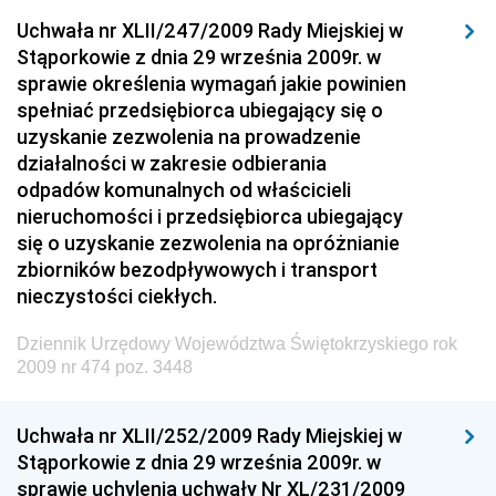
Dziennik Urzędowy Ministra Sprawiedliwości
Uchwała nr XLII/247/2009 Rady Miejskiej w
Dziennik Urzędowy Ministra Rozwoju i Finansów
Stąporkowie z dnia 29 września 2009r. w
Dziennik Urzędowy Wyższego Urzędu Górniczego
sprawie określenia wymagań jakie powinien
spełniać przedsiębiorca ubiegający się o
Dziennik Urzędowy Prezesa Urzędu Transportu
uzyskanie zezwolenia na prowadzenie
Kolejowego
działalności w zakresie odbierania
Dziennik Urzędowy Ministra Przedsiębiorczości i
odpadów komunalnych od właścicieli
Technologii
nieruchomości i przedsiębiorca ubiegający
się o uzyskanie zezwolenia na opróżnianie
Dziennik Urzędowy Ministra Inwestycji i Rozwoju
zbiorników bezodpływowych i transport
Dziennik Urzędowy Naczelnego Dyrektora Archiwów
nieczystości ciekłych.
Państwowych
Dziennik Urzędowy Województwa Świętokrzyskiego rok
Dziennik Urzędowy Ministra Finansów, Inwestycji i
2009 nr 474 poz. 3448
Rozwoju
Dziennik Urzędowy Ministra Klimatu
Uchwała nr XLII/252/2009 Rady Miejskiej w
Dziennik Urzędowy Ministra Sportu
Stąporkowie z dnia 29 września 2009r. w
Dziennik Urzędowy Ministra Funduszy i Polityki
sprawie uchylenia uchwały Nr XL/231/2009