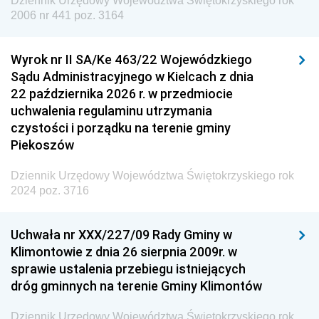
Dziennik Urzędowy Województwa Świętokrzyskiego rok
Dziennik Urzędowy Agencji Wywiadu
2006 nr 441 poz. 3164
Wyrok nr II SA/Ke 463/22 Wojewódzkiego
Sądu Administracyjnego w Kielcach z dnia
22 października 2026 r. w przedmiocie
uchwalenia regulaminu utrzymania
czystości i porządku na terenie gminy
Piekoszów
Dziennik Urzędowy Województwa Świętokrzyskiego rok
2024 poz. 3716
Uchwała nr XXX/227/09 Rady Gminy w
Klimontowie z dnia 26 sierpnia 2009r. w
sprawie ustalenia przebiegu istniejących
dróg gminnych na terenie Gminy Klimontów
Dziennik Urzędowy Województwa Świętokrzyskiego rok