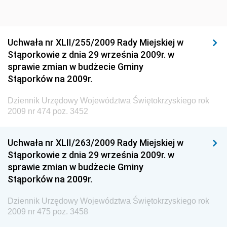
Dziennik Urzędowy Ministra Sportu i Turystyki
Dziennik Urzędowy Ministra Rozwoju Regionalnego
Dziennik Urzędowy Ministra Budownictwa i Przemysłu
Uchwała nr XLII/255/2009 Rady Miejskiej w
Materiałów Budowlanych
Stąporkowie z dnia 29 września 2009r. w
sprawie zmian w budżecie Gminy
Dziennik Urzędowy Ministra Infrastruktury i Rozwoju
Stąporków na 2009r.
Dziennik Urzędowy Głównego Inspektoratu Ochrony
Środowiska
Dziennik Urzędowy Województwa Świętokrzyskiego rok
2009 nr 474 poz. 3452
Dziennik Urzędowy Generalnej Dyrekcji Ochrony
Środowiska
Uchwała nr XLII/263/2009 Rady Miejskiej w
Dziennik Urzędowy Ministerstwa Administracji,
Stąporkowie z dnia 29 września 2009r. w
Gospodarki Terenowej i Ochrony Środowiska
sprawie zmian w budżecie Gminy
Dziennik Urzędowy Ministerstwa Administracji i
Stąporków na 2009r.
Gospodarki Przestrzennej
Dziennik Urzędowy Województwa Świętokrzyskiego rok
Dziennik Urzędowy Unii Europejskiej, L
2009 nr 475 poz. 3458
Dziennik Urzędowy Ministerstwa Komunikacji