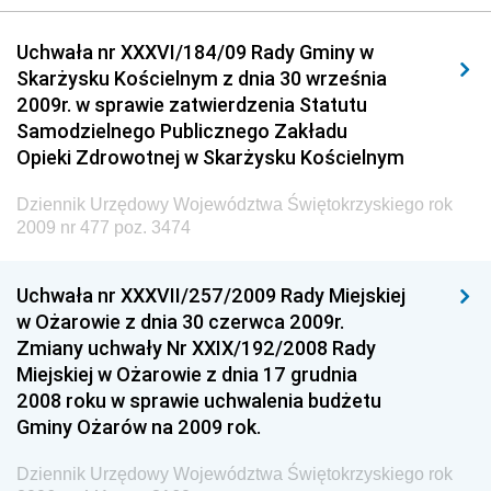
Dziennik Urzędowy Urzędu Komunikacji
Uchwała nr XXXVI/184/09 Rady Gminy w
Elektronicznej
Skarżysku Kościelnym z dnia 30 września
Dziennik Urzędowy Ministra Spraw Wewnętrznych i
2009r. w sprawie zatwierdzenia Statutu
Administracji
Samodzielnego Publicznego Zakładu
Dziennik Urzędowy Ministra Transportu
Opieki Zdrowotnej w Skarżysku Kościelnym
Dziennik Urzędowy Ministra Budownictwa
Dziennik Urzędowy Województwa Świętokrzyskiego rok
Dziennik Urzędowy Ministra Nauki i Szkolnictwa
2009 nr 477 poz. 3474
Wyższego
Dziennik Urzędowy Głównego Urzędu Miar
Uchwała nr XXXVII/257/2009 Rady Miejskiej
w Ożarowie z dnia 30 czerwca 2009r.
Dziennik Urzędowy Ministra Rolnictwa i Rozwoju Wsi
Zmiany uchwały Nr XXIX/192/2008 Rady
Dziennik Urzędowy Ministra Edukacji Narodowej i
Miejskiej w Ożarowie z dnia 17 grudnia
Sportu
2008 roku w sprawie uchwalenia budżetu
Gminy Ożarów na 2009 rok.
Dziennik Urzędowy Ministra Edukacji i Nauki
Dziennik Urzędowy Ministra Edukacji Narodowej
Dziennik Urzędowy Województwa Świętokrzyskiego rok