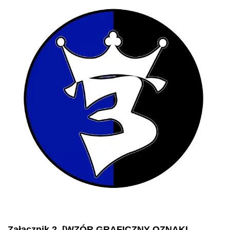
Załącznik 2. [WZÓR GRAFICZNY OZNAKI