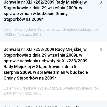
Uchwała nr XLII/262/2009 Rady Miejskiej w
Narodowego i Sportu
Stąporkowie z dnia 29 września 2009r. w
sprawie zmian w budżecie Gminy
Dziennik Urzędowy Ministra Rodziny i Polityki
Stąporków na 2009r.
Społecznej
Dziennik Urzędowy Komendy Głównej Straży
Dziennik Urzędowy Województwa Świętokrzyskiego rok
Granicznej
2009 nr 475 poz. 3457
Dziennik Urzędowy Głównego Inspektoratu Transportu
Drogowego
Uchwała nr XLII/253/2009 Rady Miejskiej w
Stąporkowie z dnia 29 września 2009r. w
Dziennik Urzędowy Narodowego Banku Polskiego
sprawie uchylenia uchwały Nr XL/233/2009
Dziennik Urzędowy Komendy Głównej Policji
Rady Miejskiej w Stąporkowie z dnia 5
sierpnia 2009r. w sprawie zmian w budżecie
Dziennik Urzędowy Ministra Pracy i Polityki
Gminy Stąporków na 2009r.
Społecznej
Dziennik Urzędowy Ministra Transportu, Budownictwa
Dziennik Urzędowy Województwa Świętokrzyskiego rok
i Gospodarki Morskiej
2009 nr 474 poz. 3450
Dziennik Urzędowy Ministra Rozwoju i Technologii