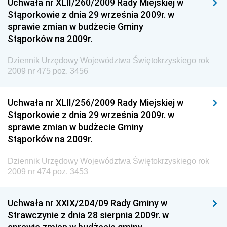
Uchwała nr XLII/260/2009 Rady Miejskiej w
Dziennik Urzędowy Ministra Spraw Zagranicznych
Stąporkowie z dnia 29 września 2009r. w
Dziennik Urzędowy Centralnego Biura
sprawie zmian w budżecie Gminy
Antykorupcyjnego
Stąporków na 2009r.
Dziennik Urzędowy Agencji Bezpieczeństwa
Wewnętrznego
Dziennik Urzędowy Województwa Świętokrzyskiego rok
2009 nr 475 poz. 3456
Dziennik Urzędowy Urzędu Patentowego
Rzeczypospolitej Polskiej
Uchwała nr XLII/256/2009 Rady Miejskiej w
Dziennik Urzędowy Generalnej Dyrekcji Dróg
Stąporkowie z dnia 29 września 2009r. w
Krajowych i Autostrad
sprawie zmian w budżecie Gminy
Dziennik Urzędowy Ministra Środowiska
Stąporków na 2009r.
Dziennik Urzędowy Ministra Administracji i Cyfryzacji
Dziennik Urzędowy Województwa Świętokrzyskiego rok
Dziennik Urzędowy Ministra Edukacji
2009 nr 474 poz. 3453
Dziennik Urzędowy Ministra Nauki
Uchwała nr XXIX/204/09 Rady Gminy w
Dziennik Urzędowy Ministra Przemysłu
Strawczynie z dnia 28 sierpnia 2009r. w
Dziennik Urzędowy Ministra Finansów i Gospodarki