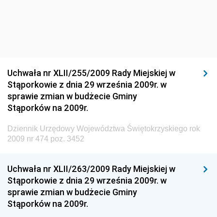
Środowiska
Dziennik Urzędowy Ministra Środowiska
Dziennik Urzędowy Ministra Sportu i Turystyki
Dziennik Urzędowy Ministra Rozwoju Regionalnego
Dziennik Urzędowy Ministra Budownictwa i Przemysłu
Uchwała nr XLII/255/2009 Rady Miejskiej w
Materiałów Budowlanych
Stąporkowie z dnia 29 września 2009r. w
sprawie zmian w budżecie Gminy
Dziennik Urzędowy Ministra Infrastruktury i Rozwoju
Stąporków na 2009r.
Dziennik Urzędowy Głównego Inspektoratu Ochrony
Środowiska
Dziennik Urzędowy Województwa Świętokrzyskiego rok
2009 nr 474 poz. 3452
Dziennik Urzędowy Generalnej Dyrekcji Ochrony
Środowiska
Uchwała nr XLII/263/2009 Rady Miejskiej w
Dziennik Urzędowy Ministerstwa Administracji,
Stąporkowie z dnia 29 września 2009r. w
Gospodarki Terenowej i Ochrony Środowiska
sprawie zmian w budżecie Gminy
Dziennik Urzędowy Ministerstwa Administracji i
Stąporków na 2009r.
Gospodarki Przestrzennej