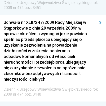
Dziennik Urzędowy Województwa Świętokrzyskiego rok
2009 nr 474 poz. 3451
Dziennik Urzędowy Ministra Finansów
Dziennik Urzędowy Ministra Sprawiedliwości
Uchwała nr XLII/247/2009 Rady Miejskiej w
Dziennik Urzędowy Ministra Rozwoju i Finansów
Stąporkowie z dnia 29 września 2009r. w
Dziennik Urzędowy Wyższego Urzędu Górniczego
sprawie określenia wymagań jakie powinien
spełniać przedsiębiorca ubiegający się o
Dziennik Urzędowy Prezesa Urzędu Transportu
uzyskanie zezwolenia na prowadzenie
Kolejowego
działalności w zakresie odbierania
Dziennik Urzędowy Ministra Przedsiębiorczości i
odpadów komunalnych od właścicieli
Technologii
nieruchomości i przedsiębiorca ubiegający
się o uzyskanie zezwolenia na opróżnianie
Dziennik Urzędowy Ministra Inwestycji i Rozwoju
zbiorników bezodpływowych i transport
Dziennik Urzędowy Naczelnego Dyrektora Archiwów
nieczystości ciekłych.
Państwowych
Dziennik Urzędowy Województwa Świętokrzyskiego rok
Dziennik Urzędowy Ministra Finansów, Inwestycji i
2009 nr 474 poz. 3448
Rozwoju
Dziennik Urzędowy Ministra Klimatu