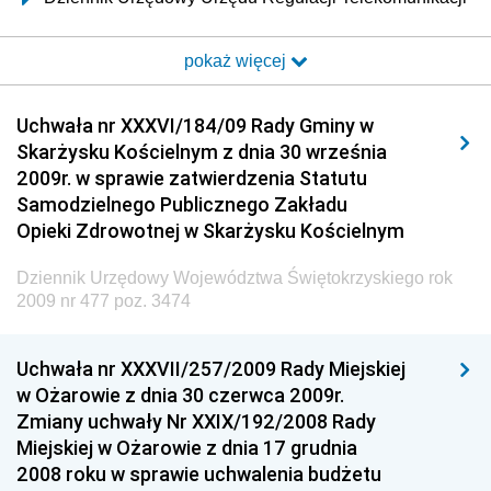
i Poczty
pokaż więcej
Dziennik Urzędowy Ministra Transportu i Budownictwa
Dziennik Urzędowy Urzędu Komunikacji
Uchwała nr XXXVI/184/09 Rady Gminy w
Elektronicznej
Skarżysku Kościelnym z dnia 30 września
Dziennik Urzędowy Ministra Spraw Wewnętrznych i
2009r. w sprawie zatwierdzenia Statutu
Administracji
Samodzielnego Publicznego Zakładu
Dziennik Urzędowy Ministra Transportu
Opieki Zdrowotnej w Skarżysku Kościelnym
Dziennik Urzędowy Ministra Budownictwa
Dziennik Urzędowy Województwa Świętokrzyskiego rok
Dziennik Urzędowy Ministra Nauki i Szkolnictwa
2009 nr 477 poz. 3474
Wyższego
Dziennik Urzędowy Głównego Urzędu Miar
Uchwała nr XXXVII/257/2009 Rady Miejskiej
w Ożarowie z dnia 30 czerwca 2009r.
Dziennik Urzędowy Ministra Rolnictwa i Rozwoju Wsi
Zmiany uchwały Nr XXIX/192/2008 Rady
Dziennik Urzędowy Ministra Edukacji Narodowej i
Miejskiej w Ożarowie z dnia 17 grudnia
Sportu
2008 roku w sprawie uchwalenia budżetu