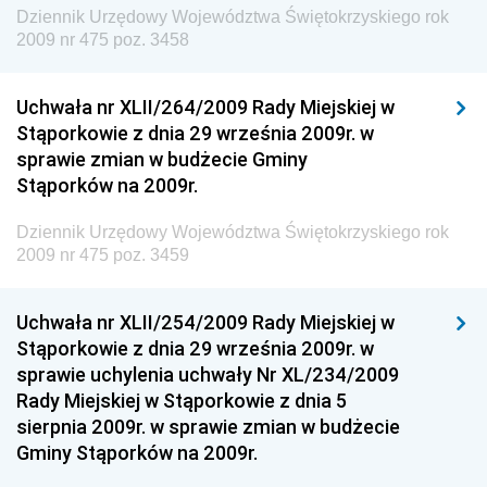
Dziennik Urzędowy Województwa Świętokrzyskiego rok
Dziennik Urzędowy Unii Europejskiej, L
2009 nr 475 poz. 3458
Dziennik Urzędowy Ministerstwa Komunikacji
Dziennik Urzędowy Ministerstwa Przemysłu
Uchwała nr XLII/264/2009 Rady Miejskiej w
Chemicznego i Lekkiego
Stąporkowie z dnia 29 września 2009r. w
sprawie zmian w budżecie Gminy
Dziennik Urzędowy Ministerstwa Rolnictwa i
Stąporków na 2009r.
Gospodarki Żywnościowej
Dziennik Urzędowy Ministra Rodziny, Pracy i Polityki
Dziennik Urzędowy Województwa Świętokrzyskiego rok
Społecznej
2009 nr 475 poz. 3459
Dziennik Urzędowy Ministra Cyfryzacji
Uchwała nr XLII/254/2009 Rady Miejskiej w
Dziennik Urzędowy Ministra Rozwoju
Stąporkowie z dnia 29 września 2009r. w
Dziennik Urzędowy Ministra Infrastruktury i
sprawie uchylenia uchwały Nr XL/234/2009
Budownictwa
Rady Miejskiej w Stąporkowie z dnia 5
sierpnia 2009r. w sprawie zmian w budżecie
Dziennik Urzędowy Ministra Gospodarki Morskiej i
Gminy Stąporków na 2009r.
Żeglugi Śródlądowej
Dziennik Urzędowy Ministra Energii