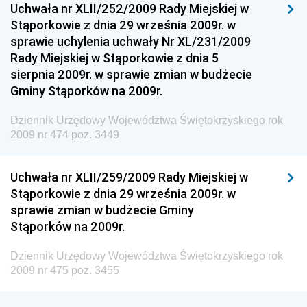
Uchwała nr XLII/252/2009 Rady Miejskiej w
Dziennik Urzędowy Ministra Sportu
Stąporkowie z dnia 29 września 2009r. w
Dziennik Urzędowy Ministra Funduszy i Polityki
sprawie uchylenia uchwały Nr XL/231/2009
Regionalnej
Rady Miejskiej w Stąporkowie z dnia 5
sierpnia 2009r. w sprawie zmian w budżecie
Dziennik Urzędowy Ministra Aktywów Państwowych
Gminy Stąporków na 2009r.
Dziennik Urzędowy Ministra Zdrowia
Dziennik Urzędowy Województwa Świętokrzyskiego rok
Dziennik Urzędowy Ministra Środowiska i Głównego
2009 nr 474 poz. 3449
Inspektora Ochrony Środowiska
Dziennik Urzędowy Ministra Klimatu i Środowiska
Uchwała nr XLII/259/2009 Rady Miejskiej w
Dziennik Urzędowy Ministerstwa Kultury, Dziedzictwa
Stąporkowie z dnia 29 września 2009r. w
Narodowego i Sportu
sprawie zmian w budżecie Gminy
Stąporków na 2009r.
Dziennik Urzędowy Ministra Finansów, Funduszy i
Polityki Regionalnej
Dziennik Urzędowy Województwa Świętokrzyskiego rok
Dziennik Urzędowy Ministra Rozwoju, Pracy i
2009 nr 475 poz. 3455
Technologii
Dziennik Urzędowy Ministra Kultury, Dziedzictwa