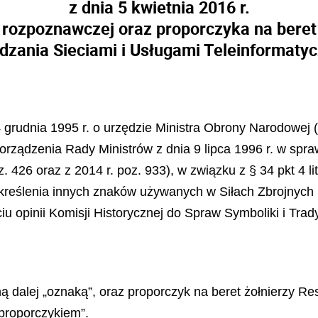
z dnia 5 kwietnia 2016 r.
 rozpoznawczej oraz proporczyka na beret
dzania Sieciami i Usługami Teleinformaty
4 grudnia 1995 r. o urzędzie Ministra Obrony Narodowej (D
rozporządzenia Rady Ministrów z dnia 9 lipca 1996 r. w s
 426 oraz z 2014 r. poz. 933), w związku z § 34 pkt 4 li
kreślenia innych znaków używanych w Siłach Zbrojnych R
iu opinii Komisji Historycznej do Spraw Symboliki i Trady
alej „oznaką”, oraz proporczyk na beret żołnierzy Re
proporczykiem”.