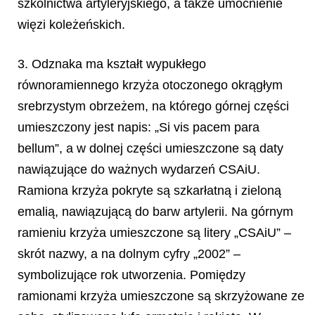
szkolnictwa artyleryjskiego, a także umocnienie
więzi koleżeńskich.
3. Odznaka ma kształt wypukłego
równoramiennego krzyża otoczonego okrągłym
srebrzystym obrzeżem, na którego górnej części
umieszczony jest napis: „Si vis pacem para
bellum”, a w dolnej części umieszczone są daty
nawiązujące do ważnych wydarzeń CSAiU.
Ramiona krzyża pokryte są szkarłatną i zieloną
emalią, nawiązującą do barw artylerii. Na górnym
ramieniu krzyża umieszczone są litery „CSAiU” –
skrót nazwy, a na dolnym cyfry „2002” –
symbolizujące rok utworzenia. Pomiędzy
ramionami krzyża umieszczone są skrzyżowane ze