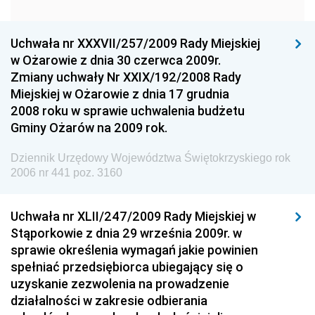
Dziennik Urzędowy Komendy Głównej Policji
Uchwała nr XXXVII/257/2009 Rady Miejskiej
Dziennik Urzędowy Ministra Gospodarki
w Ożarowie z dnia 30 czerwca 2009r.
Dziennik Urzędowy Urzędu Ochrony Konkurencji i
Zmiany uchwały Nr XXIX/192/2008 Rady
Konsumentów
Miejskiej w Ożarowie z dnia 17 grudnia
Dziennik Urzędowy Ministra Pracy i Polityki
2008 roku w sprawie uchwalenia budżetu
Społecznej
Gminy Ożarów na 2009 rok.
Dziennik Urzędowy Ministra Spraw Zagranicznych
Dziennik Urzędowy Województwa Świętokrzyskiego rok
Dziennik Urzędowy Urzędu Lotnictwa Cywilnego
2006 nr 441 poz. 3160
Dziennik Urzędowy Komisji Nadzoru Finansowego
Uchwała nr XLII/247/2009 Rady Miejskiej w
Dziennik Urzędowy Ministerstwa Hutnictwa i
Stąporkowie z dnia 29 września 2009r. w
Przemysłu Maszynowego
sprawie określenia wymagań jakie powinien
Dziennik Urzędowy Ministerstwa Zdrowia i Opieki
spełniać przedsiębiorca ubiegający się o
Społecznej
uzyskanie zezwolenia na prowadzenie
działalności w zakresie odbierania
Dziennik Urzędowy Ministerstwa Rolnictwa, Leśnictwa