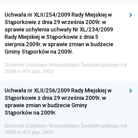
Dziennik Urzędowy Generalnej Dyrekcji Ochrony
Uchwała nr XLII/254/2009 Rady Miejskiej w
Środowiska
Stąporkowie z dnia 29 września 2009r. w
Dziennik Urzędowy Ministerstwa Administracji,
sprawie uchylenia uchwały Nr XL/234/2009
Gospodarki Terenowej i Ochrony Środowiska
Rady Miejskiej w Stąporkowie z dnia 5
sierpnia 2009r. w sprawie zmian w budżecie
Dziennik Urzędowy Ministerstwa Administracji i
Gminy Stąporków na 2009r.
Gospodarki Przestrzennej
Dziennik Urzędowy Unii Europejskiej, L
Dziennik Urzędowy Województwa Świętokrzyskiego rok
2009 nr 474 poz. 3451
Dziennik Urzędowy Ministerstwa Komunikacji
Dziennik Urzędowy Ministerstwa Przemysłu
Uchwała nr XLII/256/2009 Rady Miejskiej w
Chemicznego i Lekkiego
Stąporkowie z dnia 29 września 2009r. w
Dziennik Urzędowy Ministerstwa Rolnictwa i
sprawie zmian w budżecie Gminy
Gospodarki Żywnościowej
Stąporków na 2009r.
Dziennik Urzędowy Ministra Rodziny, Pracy i Polityki
Społecznej
Dziennik Urzędowy Województwa Świętokrzyskiego rok
2009 nr 474 poz. 3453
Dziennik Urzędowy Ministra Cyfryzacji