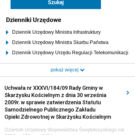
Dzienniki Urzędowe
Dziennik Urzędowy Ministra Infrastruktury
Dziennik Urzędowy Ministra Skarbu Państwa
Dziennik Urzędowy Urzędu Regulacji Telekomunikacji
i Poczty
pokaż więcej
Dziennik Urzędowy Ministra Transportu i Budownictwa
Dziennik Urzędowy Urzędu Komunikacji
Uchwała nr XXXVI/184/09 Rady Gminy w
Elektronicznej
Skarżysku Kościelnym z dnia 30 września
Dziennik Urzędowy Ministra Spraw Wewnętrznych i
2009r. w sprawie zatwierdzenia Statutu
Administracji
Samodzielnego Publicznego Zakładu
Dziennik Urzędowy Ministra Transportu
Opieki Zdrowotnej w Skarżysku Kościelnym
Dziennik Urzędowy Ministra Budownictwa
Dziennik Urzędowy Województwa Świętokrzyskiego rok