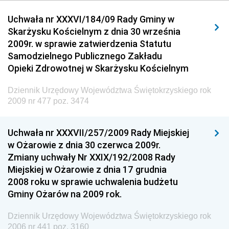
Dziennik Urzędowy Urzędu Komunikacji
Uchwała nr XXXVI/184/09 Rady Gminy w
Elektronicznej
Skarżysku Kościelnym z dnia 30 września
Dziennik Urzędowy Ministra Spraw Wewnętrznych i
2009r. w sprawie zatwierdzenia Statutu
Administracji
Samodzielnego Publicznego Zakładu
Dziennik Urzędowy Ministra Transportu
Opieki Zdrowotnej w Skarżysku Kościelnym
Dziennik Urzędowy Ministra Budownictwa
Dziennik Urzędowy Województwa Świętokrzyskiego rok
Dziennik Urzędowy Ministra Nauki i Szkolnictwa
2009 nr 477 poz. 3474
Wyższego
Dziennik Urzędowy Głównego Urzędu Miar
Uchwała nr XXXVII/257/2009 Rady Miejskiej
w Ożarowie z dnia 30 czerwca 2009r.
Dziennik Urzędowy Ministra Rolnictwa i Rozwoju Wsi
Zmiany uchwały Nr XXIX/192/2008 Rady
Dziennik Urzędowy Ministra Edukacji Narodowej i
Miejskiej w Ożarowie z dnia 17 grudnia
Sportu
2008 roku w sprawie uchwalenia budżetu
Gminy Ożarów na 2009 rok.
Dziennik Urzędowy Ministra Edukacji i Nauki
Dziennik Urzędowy Ministra Edukacji Narodowej
Dziennik Urzędowy Województwa Świętokrzyskiego rok
2006 nr 441 poz. 3160