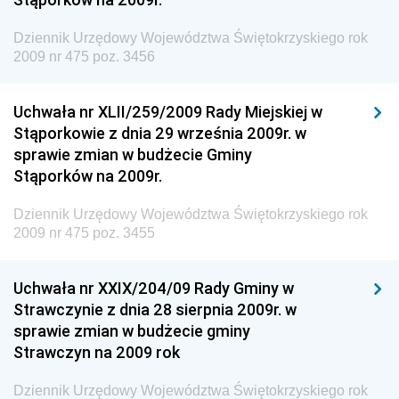
Dziennik Urzędowy Agencji Bezpieczeństwa
Wewnętrznego
Dziennik Urzędowy Województwa Świętokrzyskiego rok
2009 nr 475 poz. 3456
Dziennik Urzędowy Urzędu Patentowego
Rzeczypospolitej Polskiej
Uchwała nr XLII/259/2009 Rady Miejskiej w
Dziennik Urzędowy Generalnej Dyrekcji Dróg
Stąporkowie z dnia 29 września 2009r. w
Krajowych i Autostrad
sprawie zmian w budżecie Gminy
Dziennik Urzędowy Ministra Środowiska
Stąporków na 2009r.
Dziennik Urzędowy Ministra Administracji i Cyfryzacji
Dziennik Urzędowy Województwa Świętokrzyskiego rok
Dziennik Urzędowy Ministra Edukacji
2009 nr 475 poz. 3455
Dziennik Urzędowy Ministra Nauki
Uchwała nr XXIX/204/09 Rady Gminy w
Dziennik Urzędowy Ministra Przemysłu
Strawczynie z dnia 28 sierpnia 2009r. w
Dziennik Urzędowy Ministra Finansów i Gospodarki
sprawie zmian w budżecie gminy
Strawczyn na 2009 rok
Dziennik Urzędowy Ministra do Spraw Unii
Europejskiej
Dziennik Urzędowy Województwa Świętokrzyskiego rok