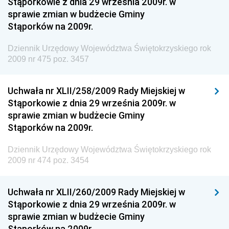
Stąporkowie z dnia 29 września 2009r. w
Społecznej
sprawie zmian w budżecie Gminy
Dziennik Urzędowy Komendy Głównej Straży
Stąporków na 2009r.
Granicznej
Dziennik Urzędowy Województwa Świętokrzyskiego rok
Dziennik Urzędowy Głównego Inspektoratu Transportu
2009 nr 475 poz. 3457
Drogowego
Dziennik Urzędowy Narodowego Banku Polskiego
Uchwała nr XLII/258/2009 Rady Miejskiej w
Dziennik Urzędowy Komendy Głównej Policji
Stąporkowie z dnia 29 września 2009r. w
sprawie zmian w budżecie Gminy
Dziennik Urzędowy Ministra Pracy i Polityki
Stąporków na 2009r.
Społecznej
Dziennik Urzędowy Ministra Transportu, Budownictwa
Dziennik Urzędowy Województwa Świętokrzyskiego rok
i Gospodarki Morskiej
2009 nr 474 poz. 3454
Dziennik Urzędowy Ministra Rozwoju i Technologii
Uchwała nr XLII/260/2009 Rady Miejskiej w
Dziennik Urzędowy Ministra Spraw Zagranicznych
Stąporkowie z dnia 29 września 2009r. w
Dziennik Urzędowy Centralnego Biura
sprawie zmian w budżecie Gminy
Antykorupcyjnego
Stąporków na 2009r.