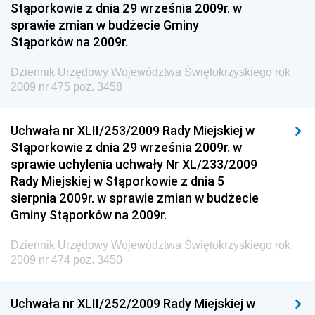
Stąporkowie z dnia 29 września 2009r. w
Dziennik Urzędowy Ministra Rozwoju i Finansów
sprawie zmian w budżecie Gminy
Stąporków na 2009r.
Dziennik Urzędowy Wyższego Urzędu Górniczego
Dziennik Urzędowy Prezesa Urzędu Transportu
Dziennik Urzędowy Województwa Świętokrzyskiego rok
Kolejowego
2009 nr 475 poz. 3458
Dziennik Urzędowy Ministra Przedsiębiorczości i
Technologii
Uchwała nr XLII/253/2009 Rady Miejskiej w
Stąporkowie z dnia 29 września 2009r. w
Dziennik Urzędowy Ministra Inwestycji i Rozwoju
sprawie uchylenia uchwały Nr XL/233/2009
Dziennik Urzędowy Naczelnego Dyrektora Archiwów
Rady Miejskiej w Stąporkowie z dnia 5
Państwowych
sierpnia 2009r. w sprawie zmian w budżecie
Dziennik Urzędowy Ministra Finansów, Inwestycji i
Gminy Stąporków na 2009r.
Rozwoju
Dziennik Urzędowy Województwa Świętokrzyskiego rok
Dziennik Urzędowy Ministra Klimatu
2009 nr 474 poz. 3450
Dziennik Urzędowy Ministra Sportu
Dziennik Urzędowy Ministra Funduszy i Polityki
Uchwała nr XLII/252/2009 Rady Miejskiej w