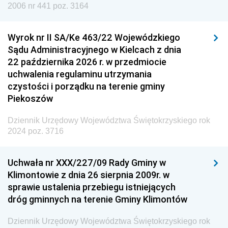
Dziennik Urzędowy Agencji Wywiadu
2006 nr 441 poz. 3164
Wyrok nr II SA/Ke 463/22 Wojewódzkiego
Sądu Administracyjnego w Kielcach z dnia
22 października 2026 r. w przedmiocie
uchwalenia regulaminu utrzymania
czystości i porządku na terenie gminy
Piekoszów
Dziennik Urzędowy Województwa Świętokrzyskiego rok
2024 poz. 3716
Uchwała nr XXX/227/09 Rady Gminy w
Klimontowie z dnia 26 sierpnia 2009r. w
sprawie ustalenia przebiegu istniejących
dróg gminnych na terenie Gminy Klimontów
Dziennik Urzędowy Województwa Świętokrzyskiego rok