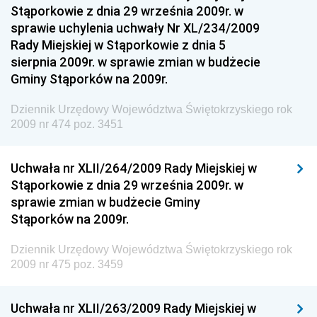
Stąporkowie z dnia 29 września 2009r. w
Dziennik Urzędowy Ministerstwa Przemysłu
sprawie uchylenia uchwały Nr XL/234/2009
Chemicznego i Lekkiego
Rady Miejskiej w Stąporkowie z dnia 5
Dziennik Urzędowy Ministerstwa Rolnictwa i
sierpnia 2009r. w sprawie zmian w budżecie
Gospodarki Żywnościowej
Gminy Stąporków na 2009r.
Dziennik Urzędowy Ministra Rodziny, Pracy i Polityki
Społecznej
Dziennik Urzędowy Województwa Świętokrzyskiego rok
2009 nr 474 poz. 3451
Dziennik Urzędowy Ministra Cyfryzacji
Dziennik Urzędowy Ministra Rozwoju
Uchwała nr XLII/264/2009 Rady Miejskiej w
Dziennik Urzędowy Ministra Infrastruktury i
Stąporkowie z dnia 29 września 2009r. w
Budownictwa
sprawie zmian w budżecie Gminy
Stąporków na 2009r.
Dziennik Urzędowy Ministra Gospodarki Morskiej i
Żeglugi Śródlądowej
Dziennik Urzędowy Województwa Świętokrzyskiego rok
Dziennik Urzędowy Ministra Energii
2009 nr 475 poz. 3459
Dziennik Urzędowy Ministra Finansów
Uchwała nr XLII/263/2009 Rady Miejskiej w
Dziennik Urzędowy Ministra Sprawiedliwości