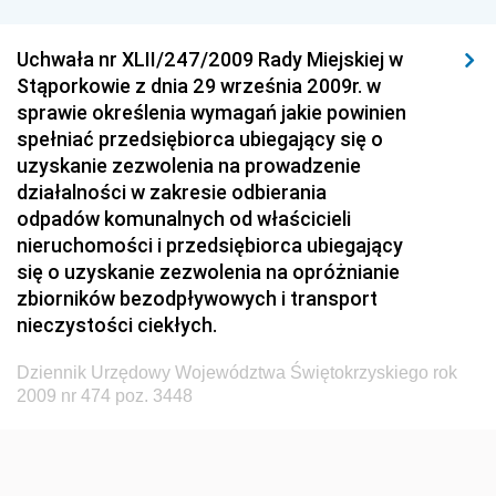
Dziennik Urzędowy Komisji Nadzoru Finansowego
Uchwała nr XLII/247/2009 Rady Miejskiej w
Dziennik Urzędowy Ministerstwa Hutnictwa i
Stąporkowie z dnia 29 września 2009r. w
Przemysłu Maszynowego
sprawie określenia wymagań jakie powinien
Dziennik Urzędowy Ministerstwa Zdrowia i Opieki
spełniać przedsiębiorca ubiegający się o
Społecznej
uzyskanie zezwolenia na prowadzenie
działalności w zakresie odbierania
Dziennik Urzędowy Ministerstwa Rolnictwa, Leśnictwa
odpadów komunalnych od właścicieli
i Gospodarki Żywnościowej
nieruchomości i przedsiębiorca ubiegający
Dziennik Urzędowy Ministra Spraw Wewnętrznych
się o uzyskanie zezwolenia na opróżnianie
Dziennik Urzędowy Ministra Transportu, Budownictwa
zbiorników bezodpływowych i transport
i Gospodarki Morskiej
nieczystości ciekłych.
Dziennik Urzędowy Ministra Administracji i Cyfryzacji
Dziennik Urzędowy Województwa Świętokrzyskiego rok
Dziennik Urzędowy Głównego Inspektora Ochrony
2009 nr 474 poz. 3448
Środowiska
Dziennik Urzędowy Ministra Środowiska