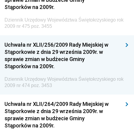
Dziennik Urzędowy Ministra Rodziny, Pracy i Polityki
Stąporków na 2009r.
Społecznej
Dziennik Urzędowy Województwa Świętokrzyskiego rok
Dziennik Urzędowy Ministra Cyfryzacji
2009 nr 475 poz. 3455
Dziennik Urzędowy Ministra Rozwoju
Dziennik Urzędowy Ministra Infrastruktury i
Uchwała nr XLII/256/2009 Rady Miejskiej w
Budownictwa
Stąporkowie z dnia 29 września 2009r. w
sprawie zmian w budżecie Gminy
Dziennik Urzędowy Ministra Gospodarki Morskiej i
Stąporków na 2009r.
Żeglugi Śródlądowej
Dziennik Urzędowy Ministra Energii
Dziennik Urzędowy Województwa Świętokrzyskiego rok
2009 nr 474 poz. 3453
Dziennik Urzędowy Ministra Finansów
Dziennik Urzędowy Ministra Sprawiedliwości
Uchwała nr XLII/264/2009 Rady Miejskiej w
Dziennik Urzędowy Ministra Rozwoju i Finansów
Stąporkowie z dnia 29 września 2009r. w
Dziennik Urzędowy Wyższego Urzędu Górniczego
sprawie zmian w budżecie Gminy
Stąporków na 2009r.
Dziennik Urzędowy Prezesa Urzędu Transportu
Kolejowego