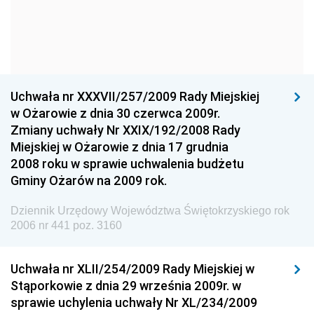
Dziennik Urzędowy Głównego Urzędu Statystycznego
Dziennik Urzędowy Ministra Kultury i Dziedzictwa
Narodowego
Dziennik Urzędowy Komendy Głównej Policji
Uchwała nr XXXVII/257/2009 Rady Miejskiej
Dziennik Urzędowy Ministra Gospodarki
w Ożarowie z dnia 30 czerwca 2009r.
Dziennik Urzędowy Urzędu Ochrony Konkurencji i
Zmiany uchwały Nr XXIX/192/2008 Rady
Konsumentów
Miejskiej w Ożarowie z dnia 17 grudnia
Dziennik Urzędowy Ministra Pracy i Polityki
2008 roku w sprawie uchwalenia budżetu
Społecznej
Gminy Ożarów na 2009 rok.
Dziennik Urzędowy Ministra Spraw Zagranicznych
Dziennik Urzędowy Województwa Świętokrzyskiego rok
Dziennik Urzędowy Urzędu Lotnictwa Cywilnego
2006 nr 441 poz. 3160
Dziennik Urzędowy Komisji Nadzoru Finansowego
Uchwała nr XLII/254/2009 Rady Miejskiej w
Dziennik Urzędowy Ministerstwa Hutnictwa i
Stąporkowie z dnia 29 września 2009r. w
Przemysłu Maszynowego
sprawie uchylenia uchwały Nr XL/234/2009
Dziennik Urzędowy Ministerstwa Zdrowia i Opieki