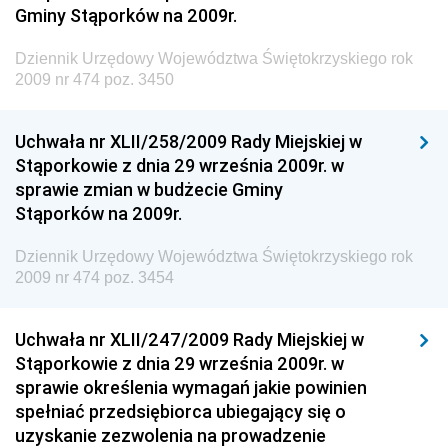
Inspektora Ochrony Środowiska
Gminy Stąporków na 2009r.
Dziennik Urzędowy Ministra Klimatu i Środowiska
Dziennik Urzędowy Województwa Świętokrzyskiego rok
Dziennik Urzędowy Ministerstwa Kultury, Dziedzictwa
2009 nr 474 poz. 3450
Narodowego i Sportu
Dziennik Urzędowy Ministra Finansów, Funduszy i
Uchwała nr XLII/258/2009 Rady Miejskiej w
Polityki Regionalnej
Stąporkowie z dnia 29 września 2009r. w
sprawie zmian w budżecie Gminy
Dziennik Urzędowy Ministra Rozwoju, Pracy i
Stąporków na 2009r.
Technologii
Dziennik Urzędowy Ministra Kultury, Dziedzictwa
Dziennik Urzędowy Województwa Świętokrzyskiego rok
Narodowego i Sportu
2009 nr 474 poz. 3454
Dziennik Urzędowy Ministra Rodziny i Polityki
Społecznej
Uchwała nr XLII/247/2009 Rady Miejskiej w
Stąporkowie z dnia 29 września 2009r. w
Dziennik Urzędowy Komendy Głównej Straży
sprawie określenia wymagań jakie powinien
Granicznej
spełniać przedsiębiorca ubiegający się o
Dziennik Urzędowy Głównego Inspektoratu Transportu
uzyskanie zezwolenia na prowadzenie