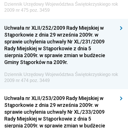
Dziennik Urzędowy Województwa Świętokrzyskiego rok
Dziennik Urzędowy Ministra Przedsiębiorczości i
2009 nr 475 poz. 3459
Technologii
Dziennik Urzędowy Ministra Inwestycji i Rozwoju
Uchwała nr XLII/252/2009 Rady Miejskiej w
Stąporkowie z dnia 29 września 2009r. w
Dziennik Urzędowy Naczelnego Dyrektora Archiwów
sprawie uchylenia uchwały Nr XL/231/2009
Państwowych
Rady Miejskiej w Stąporkowie z dnia 5
Dziennik Urzędowy Ministra Finansów, Inwestycji i
sierpnia 2009r. w sprawie zmian w budżecie
Rozwoju
Gminy Stąporków na 2009r.
Dziennik Urzędowy Ministra Klimatu
Dziennik Urzędowy Województwa Świętokrzyskiego rok
Dziennik Urzędowy Ministra Sportu
2009 nr 474 poz. 3449
Dziennik Urzędowy Ministra Funduszy i Polityki
Regionalnej
Uchwała nr XLII/253/2009 Rady Miejskiej w
Stąporkowie z dnia 29 września 2009r. w
Dziennik Urzędowy Ministra Aktywów Państwowych
sprawie uchylenia uchwały Nr XL/233/2009
Dziennik Urzędowy Ministra Zdrowia
Rady Miejskiej w Stąporkowie z dnia 5
Dziennik Urzędowy Ministra Środowiska i Głównego
sierpnia 2009r. w sprawie zmian w budżecie