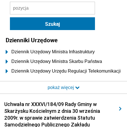
Dzienniki Urzędowe
Dziennik Urzędowy Ministra Infrastruktury
Dziennik Urzędowy Ministra Skarbu Państwa
Dziennik Urzędowy Urzędu Regulacji Telekomunikacji
i Poczty
pokaż więcej
Dziennik Urzędowy Ministra Transportu i Budownictwa
Dziennik Urzędowy Urzędu Komunikacji
Uchwała nr XXXVI/184/09 Rady Gminy w
Elektronicznej
Skarżysku Kościelnym z dnia 30 września
Dziennik Urzędowy Ministra Spraw Wewnętrznych i
2009r. w sprawie zatwierdzenia Statutu
Administracji
Samodzielnego Publicznego Zakładu