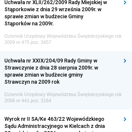
Uchwała nr XLII/262/2009 Rady Miejskiej w
Dziennik Urzędowy Generalnej Dyrekcji Dróg
Stąporkowie z dnia 29 września 2009r. w
Krajowych i Autostrad
sprawie zmian w budżecie Gminy
Dziennik Urzędowy Ministra Środowiska
Stąporków na 2009r.
Dziennik Urzędowy Ministra Administracji i Cyfryzacji
Dziennik Urzędowy Województwa Świętokrzyskiego rok
Dziennik Urzędowy Ministra Edukacji
2009 nr 475 poz. 3457
Dziennik Urzędowy Ministra Nauki
Uchwała nr XXIX/204/09 Rady Gminy w
Dziennik Urzędowy Ministra Przemysłu
Strawczynie z dnia 28 sierpnia 2009r. w
Dziennik Urzędowy Ministra Finansów i Gospodarki
sprawie zmian w budżecie gminy
Strawczyn na 2009 rok
Dziennik Urzędowy Ministra do Spraw Unii
Europejskiej
Dziennik Urzędowy Województwa Świętokrzyskiego rok
Dziennik Urzędowy Agencji Wywiadu
2006 nr 441 poz. 3164
Wyrok nr II SA/Ke 463/22 Wojewódzkiego
Sądu Administracyjnego w Kielcach z dnia