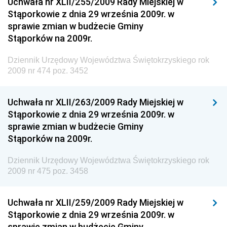
Uchwała nr XLII/255/2009 Rady Miejskiej w
Dziennik Urzędowy Ministra Infrastruktury i Rozwoju
Stąporkowie z dnia 29 września 2009r. w
Dziennik Urzędowy Głównego Inspektoratu Ochrony
sprawie zmian w budżecie Gminy
Środowiska
Stąporków na 2009r.
Dziennik Urzędowy Generalnej Dyrekcji Ochrony
Dziennik Urzędowy Województwa Świętokrzyskiego rok
Środowiska
2009 nr 474 poz. 3452
Dziennik Urzędowy Ministerstwa Administracji,
Gospodarki Terenowej i Ochrony Środowiska
Uchwała nr XLII/263/2009 Rady Miejskiej w
Dziennik Urzędowy Ministerstwa Administracji i
Stąporkowie z dnia 29 września 2009r. w
Gospodarki Przestrzennej
sprawie zmian w budżecie Gminy
Stąporków na 2009r.
Dziennik Urzędowy Unii Europejskiej, L
Dziennik Urzędowy Ministerstwa Komunikacji
Dziennik Urzędowy Województwa Świętokrzyskiego rok
2009 nr 475 poz. 3458
Dziennik Urzędowy Ministerstwa Przemysłu
Chemicznego i Lekkiego
Uchwała nr XLII/259/2009 Rady Miejskiej w
Dziennik Urzędowy Ministerstwa Rolnictwa i
Stąporkowie z dnia 29 września 2009r. w
Gospodarki Żywnościowej
sprawie zmian w budżecie Gminy