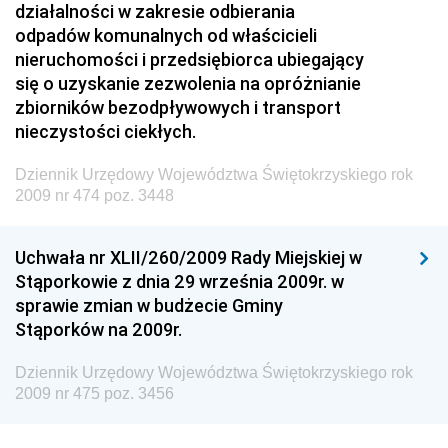
Drogowego
działalności w zakresie odbierania
odpadów komunalnych od właścicieli
Dziennik Urzędowy Narodowego Banku Polskiego
nieruchomości i przedsiębiorca ubiegający
Dziennik Urzędowy Komendy Głównej Policji
się o uzyskanie zezwolenia na opróżnianie
zbiorników bezodpływowych i transport
Dziennik Urzędowy Ministra Pracy i Polityki
nieczystości ciekłych.
Społecznej
Dziennik Urzędowy Ministra Transportu, Budownictwa
Dziennik Urzędowy Województwa Świętokrzyskiego rok
i Gospodarki Morskiej
2009 nr 474 poz. 3448
Dziennik Urzędowy Ministra Rozwoju i Technologii
Uchwała nr XLII/260/2009 Rady Miejskiej w
Dziennik Urzędowy Ministra Spraw Zagranicznych
Stąporkowie z dnia 29 września 2009r. w
Dziennik Urzędowy Centralnego Biura
sprawie zmian w budżecie Gminy
Antykorupcyjnego
Stąporków na 2009r.
Dziennik Urzędowy Agencji Bezpieczeństwa
Wewnętrznego
Dziennik Urzędowy Województwa Świętokrzyskiego rok
2009 nr 475 poz. 3456
Dziennik Urzędowy Urzędu Patentowego
Rzeczypospolitej Polskiej