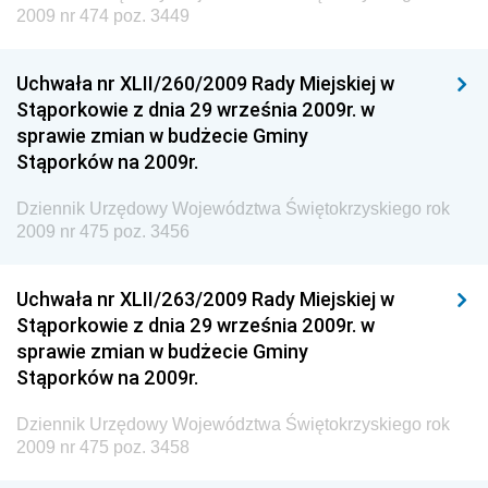
i Gospodarki Morskiej
2009 nr 474 poz. 3449
Dziennik Urzędowy Ministra Rozwoju i Technologii
Uchwała nr XLII/260/2009 Rady Miejskiej w
Dziennik Urzędowy Ministra Spraw Zagranicznych
Stąporkowie z dnia 29 września 2009r. w
Dziennik Urzędowy Centralnego Biura
sprawie zmian w budżecie Gminy
Antykorupcyjnego
Stąporków na 2009r.
Dziennik Urzędowy Agencji Bezpieczeństwa
Wewnętrznego
Dziennik Urzędowy Województwa Świętokrzyskiego rok
2009 nr 475 poz. 3456
Dziennik Urzędowy Urzędu Patentowego
Rzeczypospolitej Polskiej
Uchwała nr XLII/263/2009 Rady Miejskiej w
Dziennik Urzędowy Generalnej Dyrekcji Dróg
Stąporkowie z dnia 29 września 2009r. w
Krajowych i Autostrad
sprawie zmian w budżecie Gminy
Dziennik Urzędowy Ministra Środowiska
Stąporków na 2009r.
Dziennik Urzędowy Ministra Administracji i Cyfryzacji
Dziennik Urzędowy Województwa Świętokrzyskiego rok
Dziennik Urzędowy Ministra Edukacji
2009 nr 475 poz. 3458
Dziennik Urzędowy Ministra Nauki