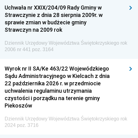
Uchwała nr XXIX/204/09 Rady Gminy w
Dziennik Urzędowy Ministra Przemysłu
Strawczynie z dnia 28 sierpnia 2009r. w
Dziennik Urzędowy Ministra Finansów i Gospodarki
sprawie zmian w budżecie gminy
Strawczyn na 2009 rok
Dziennik Urzędowy Ministra do Spraw Unii
Europejskiej
Dziennik Urzędowy Województwa Świętokrzyskiego rok
Dziennik Urzędowy Agencji Wywiadu
2006 nr 441 poz. 3164
Wyrok nr II SA/Ke 463/22 Wojewódzkiego
Sądu Administracyjnego w Kielcach z dnia
22 października 2026 r. w przedmiocie
uchwalenia regulaminu utrzymania
czystości i porządku na terenie gminy
Piekoszów
Dziennik Urzędowy Województwa Świętokrzyskiego rok
2024 poz. 3716