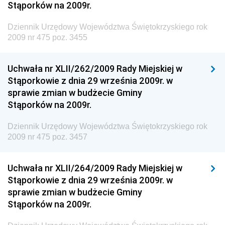
Stąporków na 2009r.
Dziennik Urzędowy Ministra Gospodarki Morskiej i
Żeglugi Śródlądowej
Dziennik Urzędowy Województwa Świętokrzyskiego rok
Dziennik Urzędowy Ministra Energii
2009 nr 475 poz. 3455
Dziennik Urzędowy Ministra Finansów
Uchwała nr XLII/262/2009 Rady Miejskiej w
Dziennik Urzędowy Ministra Sprawiedliwości
Stąporkowie z dnia 29 września 2009r. w
Dziennik Urzędowy Ministra Rozwoju i Finansów
sprawie zmian w budżecie Gminy
Stąporków na 2009r.
Dziennik Urzędowy Wyższego Urzędu Górniczego
Dziennik Urzędowy Prezesa Urzędu Transportu
Dziennik Urzędowy Województwa Świętokrzyskiego rok
Kolejowego
2009 nr 475 poz. 3457
Dziennik Urzędowy Ministra Przedsiębiorczości i
Technologii
Uchwała nr XLII/264/2009 Rady Miejskiej w
Stąporkowie z dnia 29 września 2009r. w
Dziennik Urzędowy Ministra Inwestycji i Rozwoju
sprawie zmian w budżecie Gminy
Dziennik Urzędowy Naczelnego Dyrektora Archiwów
Stąporków na 2009r.
Państwowych