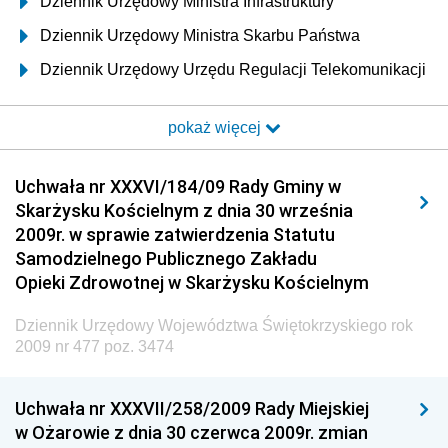
Dziennik Urzędowy Ministra Infrastruktury
Dziennik Urzędowy Ministra Skarbu Państwa
Dziennik Urzędowy Urzędu Regulacji Telekomunikacji
i Poczty
pokaż więcej
Dziennik Urzędowy Ministra Transportu i Budownictwa
Dziennik Urzędowy Urzędu Komunikacji
Uchwała nr XXXVI/184/09 Rady Gminy w
Elektronicznej
Skarżysku Kościelnym z dnia 30 września
Dziennik Urzędowy Ministra Spraw Wewnętrznych i
2009r. w sprawie zatwierdzenia Statutu
Administracji
Samodzielnego Publicznego Zakładu
Dziennik Urzędowy Ministra Transportu
Opieki Zdrowotnej w Skarżysku Kościelnym
Dziennik Urzędowy Ministra Budownictwa
Dziennik Urzędowy Województwa Świętokrzyskiego rok
Dziennik Urzędowy Ministra Nauki i Szkolnictwa
2009 nr 477 poz. 3474
Wyższego
Dziennik Urzędowy Głównego Urzędu Miar
Uchwała nr XXXVII/258/2009 Rady Miejskiej
w Ożarowie z dnia 30 czerwca 2009r. zmian
Dziennik Urzędowy Ministra Rolnictwa i Rozwoju Wsi