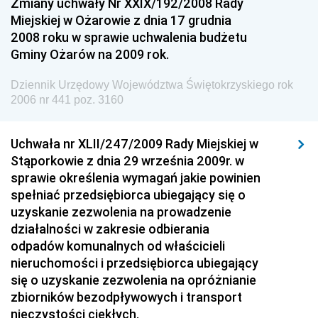
Zmiany uchwały Nr XXIX/192/2008 Rady
Konsumentów
Miejskiej w Ożarowie z dnia 17 grudnia
Dziennik Urzędowy Ministra Pracy i Polityki
2008 roku w sprawie uchwalenia budżetu
Społecznej
Gminy Ożarów na 2009 rok.
Dziennik Urzędowy Ministra Spraw Zagranicznych
Dziennik Urzędowy Województwa Świętokrzyskiego rok
Dziennik Urzędowy Urzędu Lotnictwa Cywilnego
2006 nr 441 poz. 3160
Dziennik Urzędowy Komisji Nadzoru Finansowego
Uchwała nr XLII/247/2009 Rady Miejskiej w
Dziennik Urzędowy Ministerstwa Hutnictwa i
Stąporkowie z dnia 29 września 2009r. w
Przemysłu Maszynowego
sprawie określenia wymagań jakie powinien
Dziennik Urzędowy Ministerstwa Zdrowia i Opieki
spełniać przedsiębiorca ubiegający się o
Społecznej
uzyskanie zezwolenia na prowadzenie
działalności w zakresie odbierania
Dziennik Urzędowy Ministerstwa Rolnictwa, Leśnictwa
odpadów komunalnych od właścicieli
i Gospodarki Żywnościowej
nieruchomości i przedsiębiorca ubiegający
Dziennik Urzędowy Ministra Spraw Wewnętrznych
się o uzyskanie zezwolenia na opróżnianie
Dziennik Urzędowy Ministra Transportu, Budownictwa
zbiorników bezodpływowych i transport
i Gospodarki Morskiej
nieczystości ciekłych.