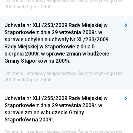
Dziennik Urzędowy Województwa Świętokrzyskiego rok
Dziennik Urzędowy Ministra Finansów, Inwestycji i
2009 nr 475 poz. 3459
Rozwoju
Dziennik Urzędowy Ministra Klimatu
Uchwała nr XLII/253/2009 Rady Miejskiej w
Dziennik Urzędowy Ministra Sportu
Stąporkowie z dnia 29 września 2009r. w
Dziennik Urzędowy Ministra Funduszy i Polityki
sprawie uchylenia uchwały Nr XL/233/2009
Regionalnej
Rady Miejskiej w Stąporkowie z dnia 5
sierpnia 2009r. w sprawie zmian w budżecie
Dziennik Urzędowy Ministra Aktywów Państwowych
Gminy Stąporków na 2009r.
Dziennik Urzędowy Ministra Zdrowia
Dziennik Urzędowy Województwa Świętokrzyskiego rok
Dziennik Urzędowy Ministra Środowiska i Głównego
2009 nr 474 poz. 3450
Inspektora Ochrony Środowiska
Dziennik Urzędowy Ministra Klimatu i Środowiska
Uchwała nr XLII/255/2009 Rady Miejskiej w
Dziennik Urzędowy Ministerstwa Kultury, Dziedzictwa
Stąporkowie z dnia 29 września 2009r. w
Narodowego i Sportu
sprawie zmian w budżecie Gminy
Stąporków na 2009r.
Dziennik Urzędowy Ministra Finansów, Funduszy i
Polityki Regionalnej
Dziennik Urzędowy Województwa Świętokrzyskiego rok