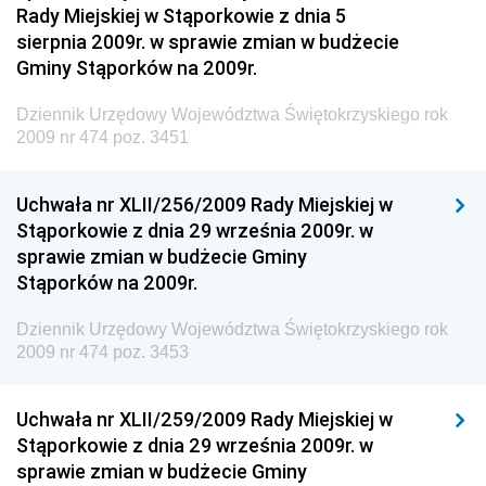
Gospodarki Terenowej i Ochrony Środowiska
Rady Miejskiej w Stąporkowie z dnia 5
sierpnia 2009r. w sprawie zmian w budżecie
Dziennik Urzędowy Ministerstwa Administracji i
Gminy Stąporków na 2009r.
Gospodarki Przestrzennej
Dziennik Urzędowy Unii Europejskiej, L
Dziennik Urzędowy Województwa Świętokrzyskiego rok
2009 nr 474 poz. 3451
Dziennik Urzędowy Ministerstwa Komunikacji
Dziennik Urzędowy Ministerstwa Przemysłu
Uchwała nr XLII/256/2009 Rady Miejskiej w
Chemicznego i Lekkiego
Stąporkowie z dnia 29 września 2009r. w
Dziennik Urzędowy Ministerstwa Rolnictwa i
sprawie zmian w budżecie Gminy
Gospodarki Żywnościowej
Stąporków na 2009r.
Dziennik Urzędowy Ministra Rodziny, Pracy i Polityki
Społecznej
Dziennik Urzędowy Województwa Świętokrzyskiego rok
2009 nr 474 poz. 3453
Dziennik Urzędowy Ministra Cyfryzacji
Dziennik Urzędowy Ministra Rozwoju
Uchwała nr XLII/259/2009 Rady Miejskiej w
Dziennik Urzędowy Ministra Infrastruktury i
Stąporkowie z dnia 29 września 2009r. w
Budownictwa
sprawie zmian w budżecie Gminy