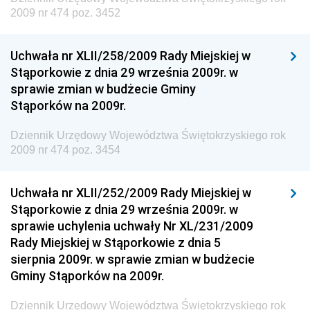
Dziennik Urzędowy Ministra Rozwoju, Pracy i
2009 nr 474 poz. 3452
Technologii
Dziennik Urzędowy Ministra Kultury, Dziedzictwa
Uchwała nr XLII/258/2009 Rady Miejskiej w
Narodowego i Sportu
Stąporkowie z dnia 29 września 2009r. w
sprawie zmian w budżecie Gminy
Dziennik Urzędowy Ministra Rodziny i Polityki
Stąporków na 2009r.
Społecznej
Dziennik Urzędowy Komendy Głównej Straży
Dziennik Urzędowy Województwa Świętokrzyskiego rok
Granicznej
2009 nr 474 poz. 3454
Dziennik Urzędowy Głównego Inspektoratu Transportu
Drogowego
Uchwała nr XLII/252/2009 Rady Miejskiej w
Stąporkowie z dnia 29 września 2009r. w
Dziennik Urzędowy Narodowego Banku Polskiego
sprawie uchylenia uchwały Nr XL/231/2009
Dziennik Urzędowy Komendy Głównej Policji
Rady Miejskiej w Stąporkowie z dnia 5
sierpnia 2009r. w sprawie zmian w budżecie
Dziennik Urzędowy Ministra Pracy i Polityki
Gminy Stąporków na 2009r.
Społecznej
Dziennik Urzędowy Ministra Transportu, Budownictwa
Dziennik Urzędowy Województwa Świętokrzyskiego rok