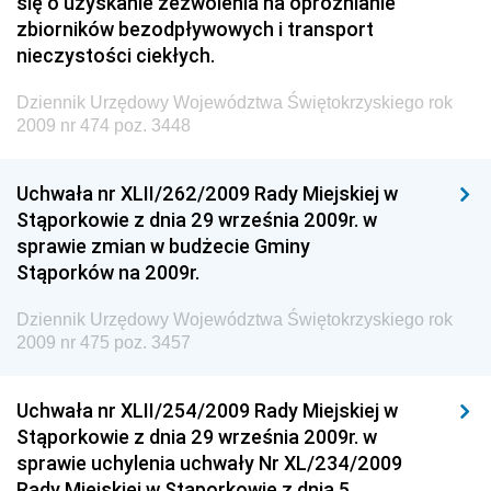
się o uzyskanie zezwolenia na opróżnianie
Państwowych
zbiorników bezodpływowych i transport
Dziennik Urzędowy Ministra Finansów, Inwestycji i
nieczystości ciekłych.
Rozwoju
Dziennik Urzędowy Województwa Świętokrzyskiego rok
Dziennik Urzędowy Ministra Klimatu
2009 nr 474 poz. 3448
Dziennik Urzędowy Ministra Sportu
Dziennik Urzędowy Ministra Funduszy i Polityki
Uchwała nr XLII/262/2009 Rady Miejskiej w
Regionalnej
Stąporkowie z dnia 29 września 2009r. w
sprawie zmian w budżecie Gminy
Dziennik Urzędowy Ministra Aktywów Państwowych
Stąporków na 2009r.
Dziennik Urzędowy Ministra Zdrowia
Dziennik Urzędowy Województwa Świętokrzyskiego rok
Dziennik Urzędowy Ministra Środowiska i Głównego
2009 nr 475 poz. 3457
Inspektora Ochrony Środowiska
Dziennik Urzędowy Ministra Klimatu i Środowiska
Uchwała nr XLII/254/2009 Rady Miejskiej w
Dziennik Urzędowy Ministerstwa Kultury, Dziedzictwa
Stąporkowie z dnia 29 września 2009r. w
Narodowego i Sportu
sprawie uchylenia uchwały Nr XL/234/2009
Rady Miejskiej w Stąporkowie z dnia 5
Dziennik Urzędowy Ministra Finansów, Funduszy i