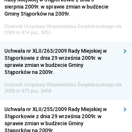
sierpnia 2009r. w sprawie zmian w budżecie
Polityki Regionalnej
Gminy Stąporków na 2009r.
Dziennik Urzędowy Ministra Rozwoju, Pracy i
Technologii
Dziennik Urzędowy Województwa Świętokrzyskiego rok
2009 nr 474 poz. 3451
Dziennik Urzędowy Ministra Kultury, Dziedzictwa
Narodowego i Sportu
Uchwała nr XLII/263/2009 Rady Miejskiej w
Dziennik Urzędowy Ministra Rodziny i Polityki
Stąporkowie z dnia 29 września 2009r. w
Społecznej
sprawie zmian w budżecie Gminy
Dziennik Urzędowy Komendy Głównej Straży
Stąporków na 2009r.
Granicznej
Dziennik Urzędowy Województwa Świętokrzyskiego rok
Dziennik Urzędowy Głównego Inspektoratu Transportu
2009 nr 475 poz. 3458
Drogowego
Dziennik Urzędowy Narodowego Banku Polskiego
Uchwała nr XLII/255/2009 Rady Miejskiej w
Dziennik Urzędowy Komendy Głównej Policji
Stąporkowie z dnia 29 września 2009r. w
sprawie zmian w budżecie Gminy
Dziennik Urzędowy Ministra Pracy i Polityki
Stąporków na 2009r.
Społecznej