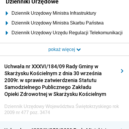
Dzienniki Urzędowe
Dziennik Urzędowy Ministra Infrastruktury
Dziennik Urzędowy Ministra Skarbu Państwa
Dziennik Urzędowy Urzędu Regulacji Telekomunikacji
i Poczty
pokaż więcej
Dziennik Urzędowy Ministra Transportu i Budownictwa
Dziennik Urzędowy Urzędu Komunikacji
Uchwała nr XXXVI/184/09 Rady Gminy w
Elektronicznej
Skarżysku Kościelnym z dnia 30 września
Dziennik Urzędowy Ministra Spraw Wewnętrznych i
2009r. w sprawie zatwierdzenia Statutu
Administracji
Samodzielnego Publicznego Zakładu
Dziennik Urzędowy Ministra Transportu
Opieki Zdrowotnej w Skarżysku Kościelnym
Dziennik Urzędowy Ministra Budownictwa
Dziennik Urzędowy Województwa Świętokrzyskiego rok
Dziennik Urzędowy Ministra Nauki i Szkolnictwa
2009 nr 477 poz. 3474
Wyższego
Dziennik Urzędowy Głównego Urzędu Miar