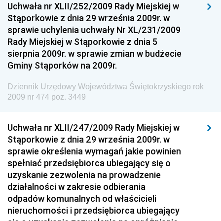
Uchwała nr XLII/252/2009 Rady Miejskiej w
Budownictwa
Stąporkowie z dnia 29 września 2009r. w
sprawie uchylenia uchwały Nr XL/231/2009
Dziennik Urzędowy Ministra Gospodarki Morskiej i
Rady Miejskiej w Stąporkowie z dnia 5
Żeglugi Śródlądowej
sierpnia 2009r. w sprawie zmian w budżecie
Dziennik Urzędowy Ministra Energii
Gminy Stąporków na 2009r.
Dziennik Urzędowy Ministra Finansów
Dziennik Urzędowy Województwa Świętokrzyskiego rok
Dziennik Urzędowy Ministra Sprawiedliwości
2009 nr 474 poz. 3449
Dziennik Urzędowy Ministra Rozwoju i Finansów
Dziennik Urzędowy Wyższego Urzędu Górniczego
Uchwała nr XLII/247/2009 Rady Miejskiej w
Stąporkowie z dnia 29 września 2009r. w
Dziennik Urzędowy Prezesa Urzędu Transportu
sprawie określenia wymagań jakie powinien
Kolejowego
spełniać przedsiębiorca ubiegający się o
Dziennik Urzędowy Ministra Przedsiębiorczości i
uzyskanie zezwolenia na prowadzenie
Technologii
działalności w zakresie odbierania
odpadów komunalnych od właścicieli
Dziennik Urzędowy Ministra Inwestycji i Rozwoju
nieruchomości i przedsiębiorca ubiegający
Dziennik Urzędowy Naczelnego Dyrektora Archiwów