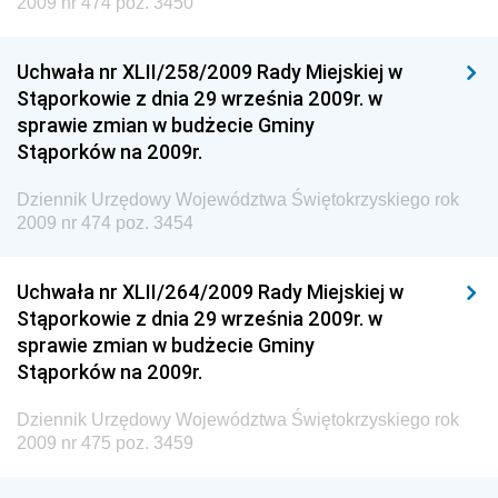
2009 nr 474 poz. 3450
Dziennik Urzędowy Ministerstwa Administracji,
Gospodarki Terenowej i Ochrony Środowiska
Uchwała nr XLII/258/2009 Rady Miejskiej w
Dziennik Urzędowy Ministerstwa Administracji i
Stąporkowie z dnia 29 września 2009r. w
Gospodarki Przestrzennej
sprawie zmian w budżecie Gminy
Stąporków na 2009r.
Dziennik Urzędowy Unii Europejskiej, L
Dziennik Urzędowy Ministerstwa Komunikacji
Dziennik Urzędowy Województwa Świętokrzyskiego rok
2009 nr 474 poz. 3454
Dziennik Urzędowy Ministerstwa Przemysłu
Chemicznego i Lekkiego
Uchwała nr XLII/264/2009 Rady Miejskiej w
Dziennik Urzędowy Ministerstwa Rolnictwa i
Stąporkowie z dnia 29 września 2009r. w
Gospodarki Żywnościowej
sprawie zmian w budżecie Gminy
Dziennik Urzędowy Ministra Rodziny, Pracy i Polityki
Stąporków na 2009r.
Społecznej
Dziennik Urzędowy Województwa Świętokrzyskiego rok
Dziennik Urzędowy Ministra Cyfryzacji
2009 nr 475 poz. 3459
Dziennik Urzędowy Ministra Rozwoju
Dziennik Urzędowy Ministra Infrastruktury i