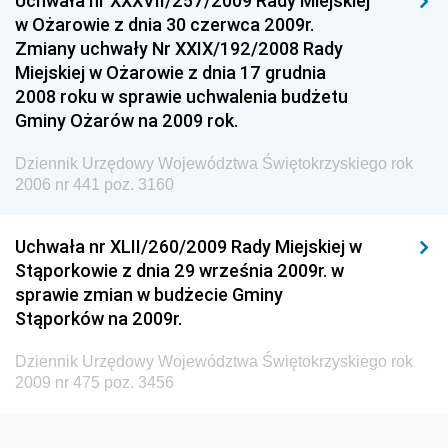
Uchwała nr XXXVII/257/2009 Rady Miejskiej
w Ożarowie z dnia 30 czerwca 2009r.
Dziennik Urzędowy Urzędu Ochrony Konkurencji i
Zmiany uchwały Nr XXIX/192/2008 Rady
Konsumentów
Miejskiej w Ożarowie z dnia 17 grudnia
Dziennik Urzędowy Ministra Pracy i Polityki
2008 roku w sprawie uchwalenia budżetu
Społecznej
Gminy Ożarów na 2009 rok.
Dziennik Urzędowy Ministra Spraw Zagranicznych
Dziennik Urzędowy Województwa Świętokrzyskiego rok
Dziennik Urzędowy Urzędu Lotnictwa Cywilnego
2006 nr 441 poz. 3160
Dziennik Urzędowy Komisji Nadzoru Finansowego
Uchwała nr XLII/260/2009 Rady Miejskiej w
Dziennik Urzędowy Ministerstwa Hutnictwa i
Stąporkowie z dnia 29 września 2009r. w
Przemysłu Maszynowego
sprawie zmian w budżecie Gminy
Dziennik Urzędowy Ministerstwa Zdrowia i Opieki
Stąporków na 2009r.
Społecznej
Dziennik Urzędowy Województwa Świętokrzyskiego rok
Dziennik Urzędowy Ministerstwa Rolnictwa, Leśnictwa
2009 nr 475 poz. 3456
i Gospodarki Żywnościowej
Dziennik Urzędowy Ministra Spraw Wewnętrznych