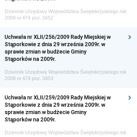
Dziennik Urzędowy Ministra Transportu, Budownictwa
Dziennik Urzędowy Województwa Świętokrzyskiego rok
i Gospodarki Morskiej
2009 nr 474 poz. 3452
Dziennik Urzędowy Ministra Rozwoju i Technologii
Uchwała nr XLII/256/2009 Rady Miejskiej w
Dziennik Urzędowy Ministra Spraw Zagranicznych
Stąporkowie z dnia 29 września 2009r. w
Dziennik Urzędowy Centralnego Biura
sprawie zmian w budżecie Gminy
Antykorupcyjnego
Stąporków na 2009r.
Dziennik Urzędowy Agencji Bezpieczeństwa
Wewnętrznego
Dziennik Urzędowy Województwa Świętokrzyskiego rok
2009 nr 474 poz. 3453
Dziennik Urzędowy Urzędu Patentowego
Rzeczypospolitej Polskiej
Uchwała nr XLII/259/2009 Rady Miejskiej w
Dziennik Urzędowy Generalnej Dyrekcji Dróg
Stąporkowie z dnia 29 września 2009r. w
Krajowych i Autostrad
sprawie zmian w budżecie Gminy
Dziennik Urzędowy Ministra Środowiska
Stąporków na 2009r.
Dziennik Urzędowy Ministra Administracji i Cyfryzacji
Dziennik Urzędowy Województwa Świętokrzyskiego rok