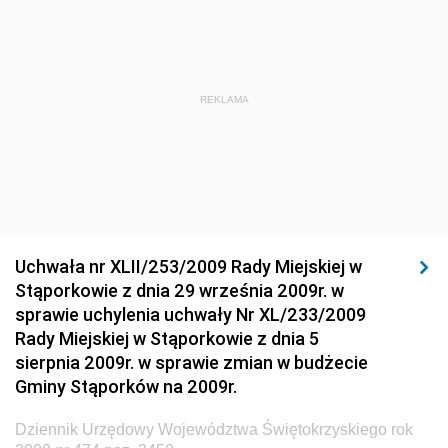
Dziennik Urzędowy Ministra Transportu, Budownictwa
i Gospodarki Morskiej
Dziennik Urzędowy Ministra Administracji i Cyfryzacji
Dziennik Urzędowy Głównego Inspektora Ochrony
REKLAMA
Środowiska
Dziennik Urzędowy Ministra Środowiska
Dziennik Urzędowy Ministra Sportu i Turystyki
Dziennik Urzędowy Ministra Rozwoju Regionalnego
Dziennik Urzędowy Ministra Budownictwa i Przemysłu
Uchwała nr XLII/253/2009 Rady Miejskiej w
Materiałów Budowlanych
Stąporkowie z dnia 29 września 2009r. w
sprawie uchylenia uchwały Nr XL/233/2009
Dziennik Urzędowy Ministra Infrastruktury i Rozwoju
Rady Miejskiej w Stąporkowie z dnia 5
Dziennik Urzędowy Głównego Inspektoratu Ochrony
sierpnia 2009r. w sprawie zmian w budżecie
Środowiska
Gminy Stąporków na 2009r.
Dziennik Urzędowy Generalnej Dyrekcji Ochrony
Dziennik Urzędowy Województwa Świętokrzyskiego rok
Środowiska