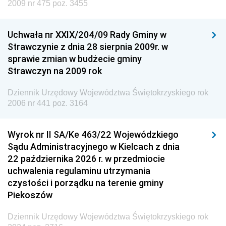
Dziennik Urzędowy Ministra Edukacji
2009 nr 475 poz. 3455
Dziennik Urzędowy Ministra Nauki
Uchwała nr XXIX/204/09 Rady Gminy w
Dziennik Urzędowy Ministra Przemysłu
Strawczynie z dnia 28 sierpnia 2009r. w
Dziennik Urzędowy Ministra Finansów i Gospodarki
sprawie zmian w budżecie gminy
Strawczyn na 2009 rok
Dziennik Urzędowy Ministra do Spraw Unii
Europejskiej
Dziennik Urzędowy Województwa Świętokrzyskiego rok
Dziennik Urzędowy Agencji Wywiadu
2006 nr 441 poz. 3164
Wyrok nr II SA/Ke 463/22 Wojewódzkiego
Sądu Administracyjnego w Kielcach z dnia
22 października 2026 r. w przedmiocie
uchwalenia regulaminu utrzymania
czystości i porządku na terenie gminy
Piekoszów
Dziennik Urzędowy Województwa Świętokrzyskiego rok