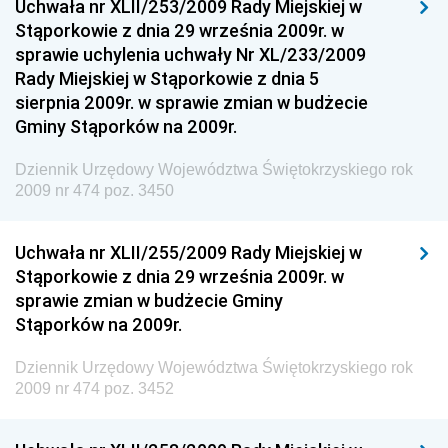
Uchwała nr XLII/253/2009 Rady Miejskiej w
Dziennik Urzędowy Ministra Sportu
Stąporkowie z dnia 29 września 2009r. w
Dziennik Urzędowy Ministra Funduszy i Polityki
sprawie uchylenia uchwały Nr XL/233/2009
Regionalnej
Rady Miejskiej w Stąporkowie z dnia 5
sierpnia 2009r. w sprawie zmian w budżecie
Dziennik Urzędowy Ministra Aktywów Państwowych
Gminy Stąporków na 2009r.
Dziennik Urzędowy Ministra Zdrowia
Dziennik Urzędowy Województwa Świętokrzyskiego rok
Dziennik Urzędowy Ministra Środowiska i Głównego
2009 nr 474 poz. 3450
Inspektora Ochrony Środowiska
Dziennik Urzędowy Ministra Klimatu i Środowiska
Uchwała nr XLII/255/2009 Rady Miejskiej w
Dziennik Urzędowy Ministerstwa Kultury, Dziedzictwa
Stąporkowie z dnia 29 września 2009r. w
Narodowego i Sportu
sprawie zmian w budżecie Gminy
Stąporków na 2009r.
Dziennik Urzędowy Ministra Finansów, Funduszy i
Polityki Regionalnej
Dziennik Urzędowy Województwa Świętokrzyskiego rok
Dziennik Urzędowy Ministra Rozwoju, Pracy i
2009 nr 474 poz. 3452
Technologii
Dziennik Urzędowy Ministra Kultury, Dziedzictwa