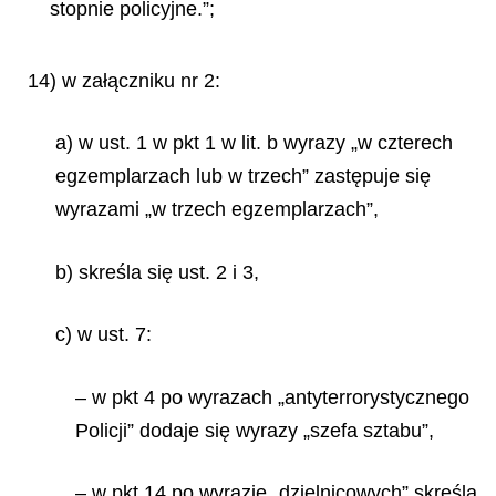
stopnie policyjne.”;
14) w załączniku nr
2:
a)
w ust. 1 w pkt 1 w lit. b wyrazy „w czterech
egzemplarzach lub w trzech” zastępuje się
wyrazami „w trzech egzemplarzach”,
b) skreśla się ust. 2 i 3,
c) w ust. 7:
– w pkt 4 po wyrazach „antyterrorystycznego
Policji” dodaje się wyrazy „szefa sztabu”,
– w pkt 14 po wyrazie „dzielnicowych” skreśla