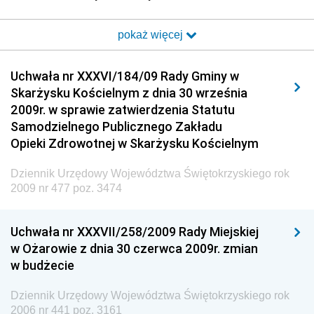
i Poczty
pokaż więcej
Dziennik Urzędowy Ministra Transportu i Budownictwa
Dziennik Urzędowy Urzędu Komunikacji
Uchwała nr XXXVI/184/09 Rady Gminy w
Elektronicznej
Skarżysku Kościelnym z dnia 30 września
Dziennik Urzędowy Ministra Spraw Wewnętrznych i
2009r. w sprawie zatwierdzenia Statutu
Administracji
Samodzielnego Publicznego Zakładu
Dziennik Urzędowy Ministra Transportu
Opieki Zdrowotnej w Skarżysku Kościelnym
Dziennik Urzędowy Ministra Budownictwa
Dziennik Urzędowy Województwa Świętokrzyskiego rok
Dziennik Urzędowy Ministra Nauki i Szkolnictwa
2009 nr 477 poz. 3474
Wyższego
Dziennik Urzędowy Głównego Urzędu Miar
Uchwała nr XXXVII/258/2009 Rady Miejskiej
w Ożarowie z dnia 30 czerwca 2009r. zmian
Dziennik Urzędowy Ministra Rolnictwa i Rozwoju Wsi
w budżecie
Dziennik Urzędowy Ministra Edukacji Narodowej i
Sportu
Dziennik Urzędowy Województwa Świętokrzyskiego rok
2006 nr 441 poz. 3161