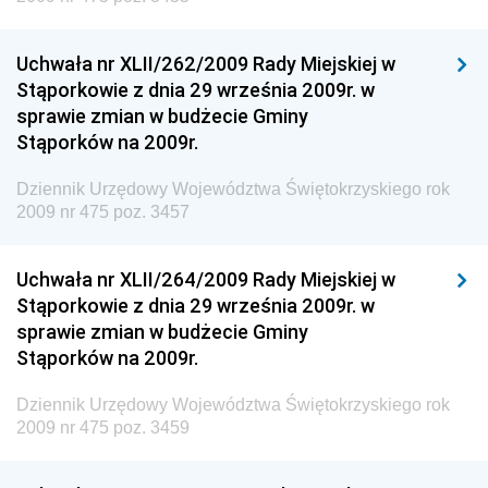
Dziennik Urzędowy Ministra Finansów
Uchwała nr XLII/262/2009 Rady Miejskiej w
Dziennik Urzędowy Ministra Sprawiedliwości
Stąporkowie z dnia 29 września 2009r. w
Dziennik Urzędowy Ministra Rozwoju i Finansów
sprawie zmian w budżecie Gminy
Stąporków na 2009r.
Dziennik Urzędowy Wyższego Urzędu Górniczego
Dziennik Urzędowy Prezesa Urzędu Transportu
Dziennik Urzędowy Województwa Świętokrzyskiego rok
Kolejowego
2009 nr 475 poz. 3457
Dziennik Urzędowy Ministra Przedsiębiorczości i
Technologii
Uchwała nr XLII/264/2009 Rady Miejskiej w
Stąporkowie z dnia 29 września 2009r. w
Dziennik Urzędowy Ministra Inwestycji i Rozwoju
sprawie zmian w budżecie Gminy
Dziennik Urzędowy Naczelnego Dyrektora Archiwów
Stąporków na 2009r.
Państwowych
Dziennik Urzędowy Województwa Świętokrzyskiego rok
Dziennik Urzędowy Ministra Finansów, Inwestycji i
2009 nr 475 poz. 3459
Rozwoju
Dziennik Urzędowy Ministra Klimatu