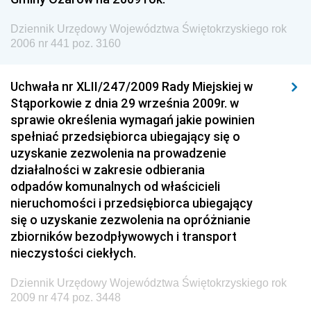
Dziennik Urzędowy Ministra Spraw Zagranicznych
Dziennik Urzędowy Województwa Świętokrzyskiego rok
Dziennik Urzędowy Urzędu Lotnictwa Cywilnego
2006 nr 441 poz. 3160
Dziennik Urzędowy Komisji Nadzoru Finansowego
Uchwała nr XLII/247/2009 Rady Miejskiej w
Dziennik Urzędowy Ministerstwa Hutnictwa i
Stąporkowie z dnia 29 września 2009r. w
Przemysłu Maszynowego
sprawie określenia wymagań jakie powinien
Dziennik Urzędowy Ministerstwa Zdrowia i Opieki
spełniać przedsiębiorca ubiegający się o
Społecznej
uzyskanie zezwolenia na prowadzenie
działalności w zakresie odbierania
Dziennik Urzędowy Ministerstwa Rolnictwa, Leśnictwa
odpadów komunalnych od właścicieli
i Gospodarki Żywnościowej
nieruchomości i przedsiębiorca ubiegający
Dziennik Urzędowy Ministra Spraw Wewnętrznych
się o uzyskanie zezwolenia na opróżnianie
Dziennik Urzędowy Ministra Transportu, Budownictwa
zbiorników bezodpływowych i transport
i Gospodarki Morskiej
nieczystości ciekłych.
Dziennik Urzędowy Ministra Administracji i Cyfryzacji
Dziennik Urzędowy Województwa Świętokrzyskiego rok
Dziennik Urzędowy Głównego Inspektora Ochrony
2009 nr 474 poz. 3448