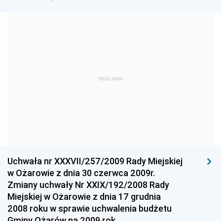
Dziennik Urzędowy Ministra Edukacji i Nauki
Dziennik Urzędowy Ministra Edukacji Narodowej
Dziennik Urzędowy Ministra Gospodarki Morskiej
Dziennik Urzędowy Ministra Obrony Narodowej
Dziennik Urzędowy Komendy Głównej Państwowej
REKLAMA
Straży Pożarnej
Dziennik Urzędowy Głównego Urzędu Statystycznego
Dziennik Urzędowy Ministra Kultury i Dziedzictwa
Narodowego
Dziennik Urzędowy Komendy Głównej Policji
Uchwała nr XXXVII/257/2009 Rady Miejskiej
Dziennik Urzędowy Ministra Gospodarki
w Ożarowie z dnia 30 czerwca 2009r.
Dziennik Urzędowy Urzędu Ochrony Konkurencji i
Zmiany uchwały Nr XXIX/192/2008 Rady
Konsumentów
Miejskiej w Ożarowie z dnia 17 grudnia
Dziennik Urzędowy Ministra Pracy i Polityki
2008 roku w sprawie uchwalenia budżetu
Społecznej
Gminy Ożarów na 2009 rok.