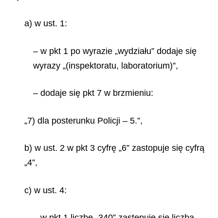
a) w ust. 1:
– w pkt 1 po wyrazie „wydziału” dodaje się
wyrazy „(inspektoratu, laboratorium)”,
– dodaje się pkt 7 w brzmieniu:
„7) dla posterunku Policji – 5.”,
b) w ust. 2 w pkt 3 cyfrę „6” zastopuje się cyfrą
„4”,
c) w ust. 4:
– w pkt 1 liczbę „340” zastępuje się liczbą