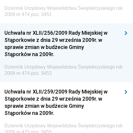
Dziennik Urzędowy Unii Europejskiej, L
Dziennik Urzędowy Województwa Świętokrzyskiego rok
2009 nr 474 poz. 3451
Dziennik Urzędowy Ministerstwa Komunikacji
Dziennik Urzędowy Ministerstwa Przemysłu
Uchwała nr XLII/256/2009 Rady Miejskiej w
Chemicznego i Lekkiego
Stąporkowie z dnia 29 września 2009r. w
Dziennik Urzędowy Ministerstwa Rolnictwa i
sprawie zmian w budżecie Gminy
Gospodarki Żywnościowej
Stąporków na 2009r.
Dziennik Urzędowy Ministra Rodziny, Pracy i Polityki
Społecznej
Dziennik Urzędowy Województwa Świętokrzyskiego rok
2009 nr 474 poz. 3453
Dziennik Urzędowy Ministra Cyfryzacji
Dziennik Urzędowy Ministra Rozwoju
Uchwała nr XLII/259/2009 Rady Miejskiej w
Dziennik Urzędowy Ministra Infrastruktury i
Stąporkowie z dnia 29 września 2009r. w
Budownictwa
sprawie zmian w budżecie Gminy
Stąporków na 2009r.
Dziennik Urzędowy Ministra Gospodarki Morskiej i
Żeglugi Śródlądowej
Dziennik Urzędowy Województwa Świętokrzyskiego rok
Dziennik Urzędowy Ministra Energii
2009 nr 475 poz. 3455