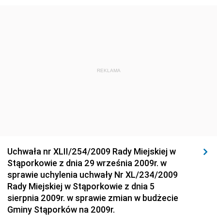
Środowiska
Dziennik Urzędowy Ministra Środowiska
Dziennik Urzędowy Ministra Sportu i Turystyki
Dziennik Urzędowy Ministra Rozwoju Regionalnego
Dziennik Urzędowy Ministra Budownictwa i Przemysłu
REKLAMA
Materiałów Budowlanych
Dziennik Urzędowy Ministra Infrastruktury i Rozwoju
Dziennik Urzędowy Głównego Inspektoratu Ochrony
Środowiska
Dziennik Urzędowy Generalnej Dyrekcji Ochrony
Uchwała nr XLII/254/2009 Rady Miejskiej w
Środowiska
Stąporkowie z dnia 29 września 2009r. w
Dziennik Urzędowy Ministerstwa Administracji,
sprawie uchylenia uchwały Nr XL/234/2009
Gospodarki Terenowej i Ochrony Środowiska
Rady Miejskiej w Stąporkowie z dnia 5
sierpnia 2009r. w sprawie zmian w budżecie
Dziennik Urzędowy Ministerstwa Administracji i
Gminy Stąporków na 2009r.
Gospodarki Przestrzennej