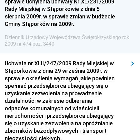
sprawie uchylenia uchwały Nr XL/231/2009
Dziennik Urzędowy Ministra Gospodarki Morskiej i
Rady Miejskiej w Stąporkowie z dnia 5
Żeglugi Śródlądowej
sierpnia 2009r. w sprawie zmian w budżecie
Dziennik Urzędowy Ministra Energii
Gminy Stąporków na 2009r.
Dziennik Urzędowy Ministra Finansów
Dziennik Urzędowy Województwa Świętokrzyskiego rok
Dziennik Urzędowy Ministra Sprawiedliwości
2009 nr 474 poz. 3449
Dziennik Urzędowy Ministra Rozwoju i Finansów
Dziennik Urzędowy Wyższego Urzędu Górniczego
Uchwała nr XLII/247/2009 Rady Miejskiej w
Stąporkowie z dnia 29 września 2009r. w
Dziennik Urzędowy Prezesa Urzędu Transportu
sprawie określenia wymagań jakie powinien
Kolejowego
spełniać przedsiębiorca ubiegający się o
Dziennik Urzędowy Ministra Przedsiębiorczości i
uzyskanie zezwolenia na prowadzenie
Technologii
działalności w zakresie odbierania
odpadów komunalnych od właścicieli
Dziennik Urzędowy Ministra Inwestycji i Rozwoju
nieruchomości i przedsiębiorca ubiegający
Dziennik Urzędowy Naczelnego Dyrektora Archiwów
się o uzyskanie zezwolenia na opróżnianie
Państwowych
zbiorników bezodpływowych i transport
Dziennik Urzędowy Ministra Finansów, Inwestycji i
nieczystości ciekłych.