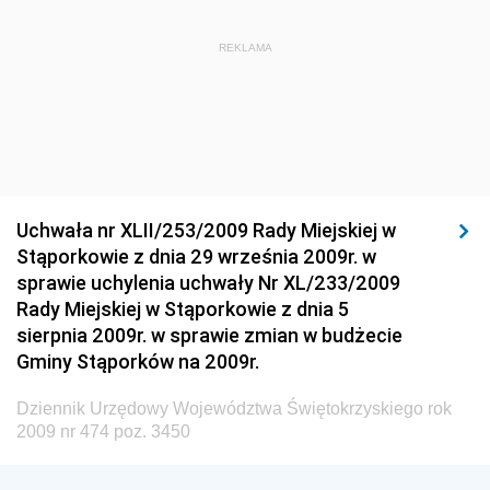
Dziennik Urzędowy Ministra Administracji i Cyfryzacji
Dziennik Urzędowy Głównego Inspektora Ochrony
REKLAMA
Środowiska
Dziennik Urzędowy Ministra Środowiska
Dziennik Urzędowy Ministra Sportu i Turystyki
Dziennik Urzędowy Ministra Rozwoju Regionalnego
Dziennik Urzędowy Ministra Budownictwa i Przemysłu
Uchwała nr XLII/253/2009 Rady Miejskiej w
Materiałów Budowlanych
Stąporkowie z dnia 29 września 2009r. w
sprawie uchylenia uchwały Nr XL/233/2009
Dziennik Urzędowy Ministra Infrastruktury i Rozwoju
Rady Miejskiej w Stąporkowie z dnia 5
Dziennik Urzędowy Głównego Inspektoratu Ochrony
sierpnia 2009r. w sprawie zmian w budżecie
Środowiska
Gminy Stąporków na 2009r.
Dziennik Urzędowy Generalnej Dyrekcji Ochrony
Dziennik Urzędowy Województwa Świętokrzyskiego rok
Środowiska
2009 nr 474 poz. 3450
Dziennik Urzędowy Ministerstwa Administracji,
Gospodarki Terenowej i Ochrony Środowiska