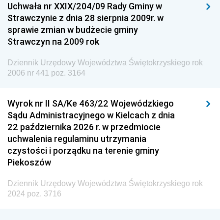
Uchwała nr XXIX/204/09 Rady Gminy w
Dziennik Urzędowy Ministra Przemysłu
Strawczynie z dnia 28 sierpnia 2009r. w
Dziennik Urzędowy Ministra Finansów i Gospodarki
sprawie zmian w budżecie gminy
Strawczyn na 2009 rok
Dziennik Urzędowy Ministra do Spraw Unii
Europejskiej
Dziennik Urzędowy Województwa Świętokrzyskiego rok
Dziennik Urzędowy Agencji Wywiadu
2006 nr 441 poz. 3164
Wyrok nr II SA/Ke 463/22 Wojewódzkiego
Sądu Administracyjnego w Kielcach z dnia
22 października 2026 r. w przedmiocie
uchwalenia regulaminu utrzymania
czystości i porządku na terenie gminy
Piekoszów
Dziennik Urzędowy Województwa Świętokrzyskiego rok
2024 poz. 3716