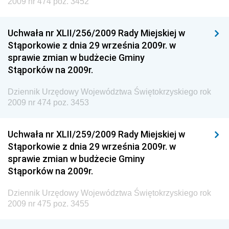
2009 nr 474 poz. 3452
Dziennik Urzędowy Ministra Rozwoju i Technologii
Uchwała nr XLII/256/2009 Rady Miejskiej w
Dziennik Urzędowy Ministra Spraw Zagranicznych
Stąporkowie z dnia 29 września 2009r. w
Dziennik Urzędowy Centralnego Biura
sprawie zmian w budżecie Gminy
Antykorupcyjnego
Stąporków na 2009r.
Dziennik Urzędowy Agencji Bezpieczeństwa
Wewnętrznego
Dziennik Urzędowy Województwa Świętokrzyskiego rok
2009 nr 474 poz. 3453
Dziennik Urzędowy Urzędu Patentowego
Rzeczypospolitej Polskiej
Uchwała nr XLII/259/2009 Rady Miejskiej w
Dziennik Urzędowy Generalnej Dyrekcji Dróg
Stąporkowie z dnia 29 września 2009r. w
Krajowych i Autostrad
sprawie zmian w budżecie Gminy
Dziennik Urzędowy Ministra Środowiska
Stąporków na 2009r.
Dziennik Urzędowy Ministra Administracji i Cyfryzacji
Dziennik Urzędowy Województwa Świętokrzyskiego rok
Dziennik Urzędowy Ministra Edukacji
2009 nr 475 poz. 3455
Dziennik Urzędowy Ministra Nauki