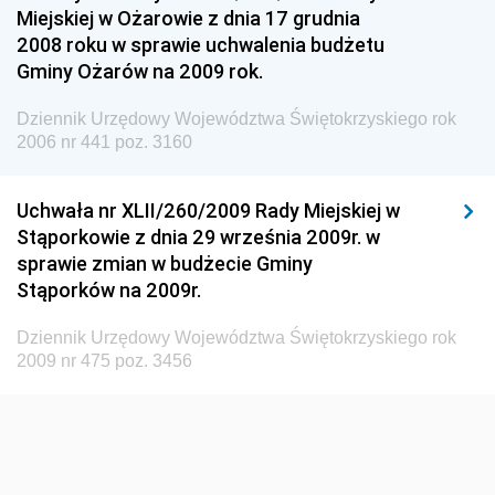
Miejskiej w Ożarowie z dnia 17 grudnia
Dziennik Urzędowy Ministra Pracy i Polityki
2008 roku w sprawie uchwalenia budżetu
Społecznej
Gminy Ożarów na 2009 rok.
Dziennik Urzędowy Ministra Spraw Zagranicznych
Dziennik Urzędowy Województwa Świętokrzyskiego rok
Dziennik Urzędowy Urzędu Lotnictwa Cywilnego
2006 nr 441 poz. 3160
Dziennik Urzędowy Komisji Nadzoru Finansowego
Uchwała nr XLII/260/2009 Rady Miejskiej w
Dziennik Urzędowy Ministerstwa Hutnictwa i
Stąporkowie z dnia 29 września 2009r. w
Przemysłu Maszynowego
sprawie zmian w budżecie Gminy
Dziennik Urzędowy Ministerstwa Zdrowia i Opieki
Stąporków na 2009r.
Społecznej
Dziennik Urzędowy Województwa Świętokrzyskiego rok
Dziennik Urzędowy Ministerstwa Rolnictwa, Leśnictwa
2009 nr 475 poz. 3456
i Gospodarki Żywnościowej
Dziennik Urzędowy Ministra Spraw Wewnętrznych
Dziennik Urzędowy Ministra Transportu, Budownictwa
i Gospodarki Morskiej