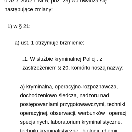
oraz z 2002 r. Nr 5, poz. 23) wprowadza się
następujące zmiany:
1) w § 21:
a) ust. 1 otrzymuje brzmienie:
„1. W służbie
kryminalnej
Policji, z
zastrzeżeniem
§
20, komórki noszą nazwy:
a) kryminalna, operacyjno-rozpoznawcza,
dochodzeniowo-śledcza, nadzoru nad
postępowaniami przygotowawczymi, techniki
operacyjnej, obserwacji, werbunków i operacji
specjalnych, laboratorium kryminalistyczne,
techniki kryminalistycznej, biologii, chemii,