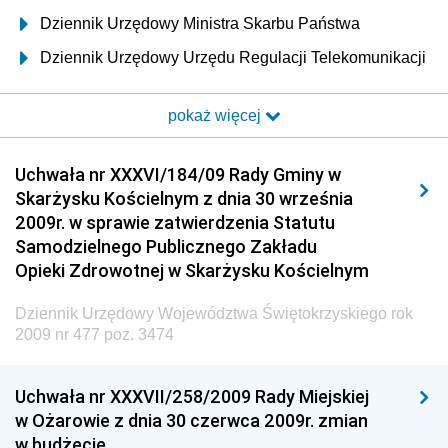
Dziennik Urzędowy Ministra Skarbu Państwa
Dziennik Urzędowy Urzędu Regulacji Telekomunikacji
i Poczty
pokaż więcej
Dziennik Urzędowy Ministra Transportu i Budownictwa
Dziennik Urzędowy Urzędu Komunikacji
Uchwała nr XXXVI/184/09 Rady Gminy w
Elektronicznej
Skarżysku Kościelnym z dnia 30 września
Dziennik Urzędowy Ministra Spraw Wewnętrznych i
2009r. w sprawie zatwierdzenia Statutu
Administracji
Samodzielnego Publicznego Zakładu
Dziennik Urzędowy Ministra Transportu
Opieki Zdrowotnej w Skarżysku Kościelnym
Dziennik Urzędowy Ministra Budownictwa
Dziennik Urzędowy Województwa Świętokrzyskiego rok
Dziennik Urzędowy Ministra Nauki i Szkolnictwa
2009 nr 477 poz. 3474
Wyższego
Dziennik Urzędowy Głównego Urzędu Miar
Uchwała nr XXXVII/258/2009 Rady Miejskiej
w Ożarowie z dnia 30 czerwca 2009r. zmian
Dziennik Urzędowy Ministra Rolnictwa i Rozwoju Wsi
w budżecie