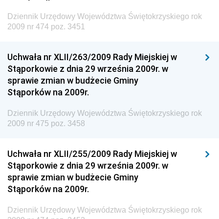
Dziennik Urzędowy Ministra Rozwoju, Pracy i
Technologii
Dziennik Urzędowy Województwa Świętokrzyskiego rok
2009 nr 474 poz. 3451
Dziennik Urzędowy Ministra Kultury, Dziedzictwa
Narodowego i Sportu
Uchwała nr XLII/263/2009 Rady Miejskiej w
Dziennik Urzędowy Ministra Rodziny i Polityki
Stąporkowie z dnia 29 września 2009r. w
Społecznej
sprawie zmian w budżecie Gminy
Dziennik Urzędowy Komendy Głównej Straży
Stąporków na 2009r.
Granicznej
Dziennik Urzędowy Województwa Świętokrzyskiego rok
Dziennik Urzędowy Głównego Inspektoratu Transportu
2009 nr 475 poz. 3458
Drogowego
Dziennik Urzędowy Narodowego Banku Polskiego
Uchwała nr XLII/255/2009 Rady Miejskiej w
Dziennik Urzędowy Komendy Głównej Policji
Stąporkowie z dnia 29 września 2009r. w
sprawie zmian w budżecie Gminy
Dziennik Urzędowy Ministra Pracy i Polityki
Stąporków na 2009r.
Społecznej
Dziennik Urzędowy Ministra Transportu, Budownictwa
Dziennik Urzędowy Województwa Świętokrzyskiego rok
i Gospodarki Morskiej