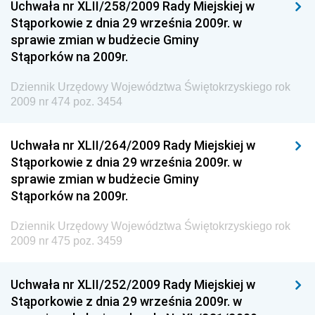
Uchwała nr XLII/258/2009 Rady Miejskiej w
Dziennik Urzędowy Ministerstwa Administracji i
Stąporkowie z dnia 29 września 2009r. w
Gospodarki Przestrzennej
sprawie zmian w budżecie Gminy
Stąporków na 2009r.
Dziennik Urzędowy Unii Europejskiej, L
Dziennik Urzędowy Ministerstwa Komunikacji
Dziennik Urzędowy Województwa Świętokrzyskiego rok
2009 nr 474 poz. 3454
Dziennik Urzędowy Ministerstwa Przemysłu
Chemicznego i Lekkiego
Uchwała nr XLII/264/2009 Rady Miejskiej w
Dziennik Urzędowy Ministerstwa Rolnictwa i
Stąporkowie z dnia 29 września 2009r. w
Gospodarki Żywnościowej
sprawie zmian w budżecie Gminy
Dziennik Urzędowy Ministra Rodziny, Pracy i Polityki
Stąporków na 2009r.
Społecznej
Dziennik Urzędowy Województwa Świętokrzyskiego rok
Dziennik Urzędowy Ministra Cyfryzacji
2009 nr 475 poz. 3459
Dziennik Urzędowy Ministra Rozwoju
Dziennik Urzędowy Ministra Infrastruktury i
Uchwała nr XLII/252/2009 Rady Miejskiej w
Budownictwa
Stąporkowie z dnia 29 września 2009r. w