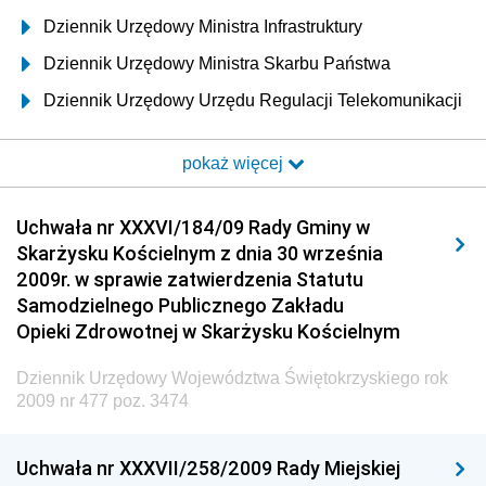
Dziennik Urzędowy Ministra Infrastruktury
Dziennik Urzędowy Ministra Skarbu Państwa
Dziennik Urzędowy Urzędu Regulacji Telekomunikacji
i Poczty
pokaż więcej
Dziennik Urzędowy Ministra Transportu i Budownictwa
Dziennik Urzędowy Urzędu Komunikacji
Uchwała nr XXXVI/184/09 Rady Gminy w
Elektronicznej
Skarżysku Kościelnym z dnia 30 września
Dziennik Urzędowy Ministra Spraw Wewnętrznych i
2009r. w sprawie zatwierdzenia Statutu
Administracji
Samodzielnego Publicznego Zakładu
Dziennik Urzędowy Ministra Transportu
Opieki Zdrowotnej w Skarżysku Kościelnym
Dziennik Urzędowy Ministra Budownictwa
Dziennik Urzędowy Województwa Świętokrzyskiego rok
Dziennik Urzędowy Ministra Nauki i Szkolnictwa
2009 nr 477 poz. 3474
Wyższego
Dziennik Urzędowy Głównego Urzędu Miar
Uchwała nr XXXVII/258/2009 Rady Miejskiej