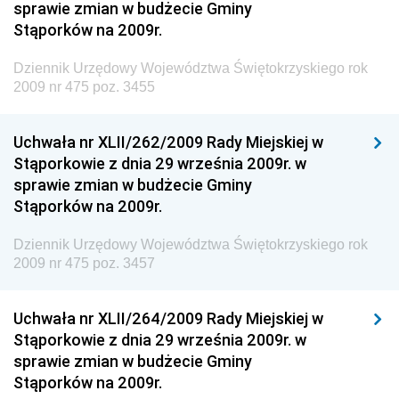
Budownictwa
sprawie zmian w budżecie Gminy
Stąporków na 2009r.
Dziennik Urzędowy Ministra Gospodarki Morskiej i
Żeglugi Śródlądowej
Dziennik Urzędowy Województwa Świętokrzyskiego rok
Dziennik Urzędowy Ministra Energii
2009 nr 475 poz. 3455
Dziennik Urzędowy Ministra Finansów
Uchwała nr XLII/262/2009 Rady Miejskiej w
Dziennik Urzędowy Ministra Sprawiedliwości
Stąporkowie z dnia 29 września 2009r. w
Dziennik Urzędowy Ministra Rozwoju i Finansów
sprawie zmian w budżecie Gminy
Stąporków na 2009r.
Dziennik Urzędowy Wyższego Urzędu Górniczego
Dziennik Urzędowy Prezesa Urzędu Transportu
Dziennik Urzędowy Województwa Świętokrzyskiego rok
Kolejowego
2009 nr 475 poz. 3457
Dziennik Urzędowy Ministra Przedsiębiorczości i
Technologii
Uchwała nr XLII/264/2009 Rady Miejskiej w
Stąporkowie z dnia 29 września 2009r. w
Dziennik Urzędowy Ministra Inwestycji i Rozwoju
sprawie zmian w budżecie Gminy
Dziennik Urzędowy Naczelnego Dyrektora Archiwów
Stąporków na 2009r.
Państwowych