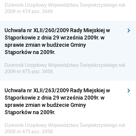
Dziennik Urzędowy Ministra Transportu, Budownictwa
Dziennik Urzędowy Województwa Świętokrzyskiego rok
i Gospodarki Morskiej
2009 nr 474 poz. 3449
Dziennik Urzędowy Ministra Rozwoju i Technologii
Uchwała nr XLII/260/2009 Rady Miejskiej w
Dziennik Urzędowy Ministra Spraw Zagranicznych
Stąporkowie z dnia 29 września 2009r. w
Dziennik Urzędowy Centralnego Biura
sprawie zmian w budżecie Gminy
Antykorupcyjnego
Stąporków na 2009r.
Dziennik Urzędowy Agencji Bezpieczeństwa
Wewnętrznego
Dziennik Urzędowy Województwa Świętokrzyskiego rok
2009 nr 475 poz. 3456
Dziennik Urzędowy Urzędu Patentowego
Rzeczypospolitej Polskiej
Uchwała nr XLII/263/2009 Rady Miejskiej w
Dziennik Urzędowy Generalnej Dyrekcji Dróg
Stąporkowie z dnia 29 września 2009r. w
Krajowych i Autostrad
sprawie zmian w budżecie Gminy
Dziennik Urzędowy Ministra Środowiska
Stąporków na 2009r.
Dziennik Urzędowy Ministra Administracji i Cyfryzacji
Dziennik Urzędowy Województwa Świętokrzyskiego rok
Dziennik Urzędowy Ministra Edukacji
2009 nr 475 poz. 3458