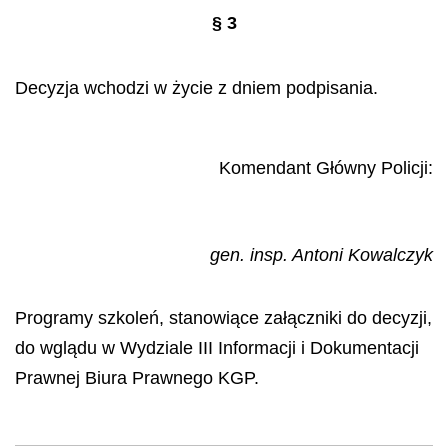
§
3
Decyzja wchodzi w życie z dniem podpisania.
Komendant Główny Policji:
gen. insp. Antoni Kowalczyk
Programy szkole
ń
, stanowi
ą
ce za
łą
czniki do decyzji,
do wgl
ą
du w Wydziale III Informacji i Dokumentacji
Prawnej Biura Prawnego KGP.