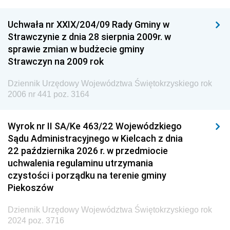
Dziennik Urzędowy Ministra Nauki
Uchwała nr XXIX/204/09 Rady Gminy w
Dziennik Urzędowy Ministra Przemysłu
Strawczynie z dnia 28 sierpnia 2009r. w
Dziennik Urzędowy Ministra Finansów i Gospodarki
sprawie zmian w budżecie gminy
Strawczyn na 2009 rok
Dziennik Urzędowy Ministra do Spraw Unii
Europejskiej
Dziennik Urzędowy Województwa Świętokrzyskiego rok
Dziennik Urzędowy Agencji Wywiadu
2006 nr 441 poz. 3164
Wyrok nr II SA/Ke 463/22 Wojewódzkiego
Sądu Administracyjnego w Kielcach z dnia
22 października 2026 r. w przedmiocie
uchwalenia regulaminu utrzymania
czystości i porządku na terenie gminy
Piekoszów
Dziennik Urzędowy Województwa Świętokrzyskiego rok
2024 poz. 3716