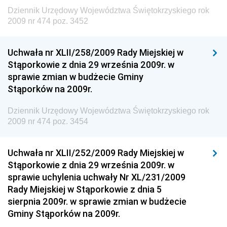
Polityki Regionalnej
Dziennik Urzędowy Województwa Świętokrzyskiego rok
Dziennik Urzędowy Ministra Rozwoju, Pracy i
2009 nr 474 poz. 3452
Technologii
Dziennik Urzędowy Ministra Kultury, Dziedzictwa
Uchwała nr XLII/258/2009 Rady Miejskiej w
Narodowego i Sportu
Stąporkowie z dnia 29 września 2009r. w
sprawie zmian w budżecie Gminy
Dziennik Urzędowy Ministra Rodziny i Polityki
Stąporków na 2009r.
Społecznej
Dziennik Urzędowy Komendy Głównej Straży
Dziennik Urzędowy Województwa Świętokrzyskiego rok
Granicznej
2009 nr 474 poz. 3454
Dziennik Urzędowy Głównego Inspektoratu Transportu
Drogowego
Uchwała nr XLII/252/2009 Rady Miejskiej w
Stąporkowie z dnia 29 września 2009r. w
Dziennik Urzędowy Narodowego Banku Polskiego
sprawie uchylenia uchwały Nr XL/231/2009
Dziennik Urzędowy Komendy Głównej Policji
Rady Miejskiej w Stąporkowie z dnia 5
sierpnia 2009r. w sprawie zmian w budżecie
Dziennik Urzędowy Ministra Pracy i Polityki
Gminy Stąporków na 2009r.
Społecznej