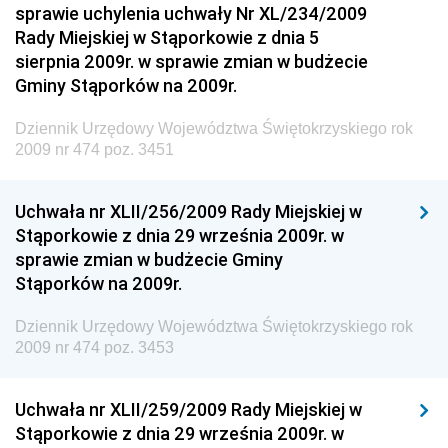
Dziennik Urzędowy Ministerstwa Administracji,
sprawie uchylenia uchwały Nr XL/234/2009
Gospodarki Terenowej i Ochrony Środowiska
Rady Miejskiej w Stąporkowie z dnia 5
sierpnia 2009r. w sprawie zmian w budżecie
Dziennik Urzędowy Ministerstwa Administracji i
Gminy Stąporków na 2009r.
Gospodarki Przestrzennej
Dziennik Urzędowy Unii Europejskiej, L
Dziennik Urzędowy Województwa Świętokrzyskiego rok
2009 nr 474 poz. 3451
Dziennik Urzędowy Ministerstwa Komunikacji
Dziennik Urzędowy Ministerstwa Przemysłu
Uchwała nr XLII/256/2009 Rady Miejskiej w
Chemicznego i Lekkiego
Stąporkowie z dnia 29 września 2009r. w
Dziennik Urzędowy Ministerstwa Rolnictwa i
sprawie zmian w budżecie Gminy
Gospodarki Żywnościowej
Stąporków na 2009r.
Dziennik Urzędowy Ministra Rodziny, Pracy i Polityki
Społecznej
Dziennik Urzędowy Województwa Świętokrzyskiego rok
2009 nr 474 poz. 3453
Dziennik Urzędowy Ministra Cyfryzacji
Dziennik Urzędowy Ministra Rozwoju
Uchwała nr XLII/259/2009 Rady Miejskiej w
Dziennik Urzędowy Ministra Infrastruktury i
Stąporkowie z dnia 29 września 2009r. w