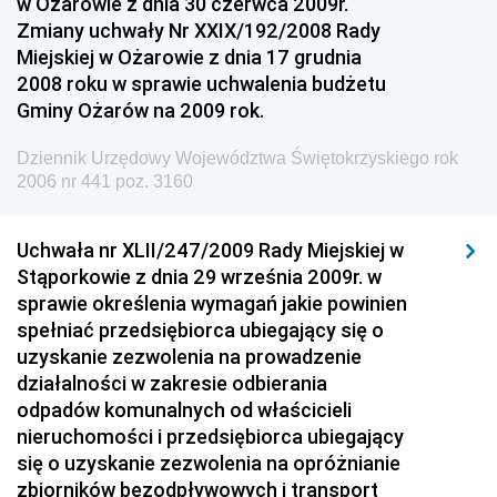
w Ożarowie z dnia 30 czerwca 2009r.
Dziennik Urzędowy Urzędu Ochrony Konkurencji i
Zmiany uchwały Nr XXIX/192/2008 Rady
Konsumentów
Miejskiej w Ożarowie z dnia 17 grudnia
Dziennik Urzędowy Ministra Pracy i Polityki
2008 roku w sprawie uchwalenia budżetu
Społecznej
Gminy Ożarów na 2009 rok.
Dziennik Urzędowy Ministra Spraw Zagranicznych
Dziennik Urzędowy Województwa Świętokrzyskiego rok
Dziennik Urzędowy Urzędu Lotnictwa Cywilnego
2006 nr 441 poz. 3160
Dziennik Urzędowy Komisji Nadzoru Finansowego
Uchwała nr XLII/247/2009 Rady Miejskiej w
Dziennik Urzędowy Ministerstwa Hutnictwa i
Stąporkowie z dnia 29 września 2009r. w
Przemysłu Maszynowego
sprawie określenia wymagań jakie powinien
Dziennik Urzędowy Ministerstwa Zdrowia i Opieki
spełniać przedsiębiorca ubiegający się o
Społecznej
uzyskanie zezwolenia na prowadzenie
działalności w zakresie odbierania
Dziennik Urzędowy Ministerstwa Rolnictwa, Leśnictwa
odpadów komunalnych od właścicieli
i Gospodarki Żywnościowej
nieruchomości i przedsiębiorca ubiegający
Dziennik Urzędowy Ministra Spraw Wewnętrznych
się o uzyskanie zezwolenia na opróżnianie
Dziennik Urzędowy Ministra Transportu, Budownictwa
zbiorników bezodpływowych i transport