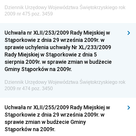
Dziennik Urzędowy Województwa Świętokrzyskiego rok
Dziennik Urzędowy Ministra Finansów, Inwestycji i
2009 nr 475 poz. 3459
Rozwoju
Dziennik Urzędowy Ministra Klimatu
Uchwała nr XLII/253/2009 Rady Miejskiej w
Dziennik Urzędowy Ministra Sportu
Stąporkowie z dnia 29 września 2009r. w
Dziennik Urzędowy Ministra Funduszy i Polityki
sprawie uchylenia uchwały Nr XL/233/2009
Regionalnej
Rady Miejskiej w Stąporkowie z dnia 5
sierpnia 2009r. w sprawie zmian w budżecie
Dziennik Urzędowy Ministra Aktywów Państwowych
Gminy Stąporków na 2009r.
Dziennik Urzędowy Ministra Zdrowia
Dziennik Urzędowy Województwa Świętokrzyskiego rok
Dziennik Urzędowy Ministra Środowiska i Głównego
2009 nr 474 poz. 3450
Inspektora Ochrony Środowiska
Dziennik Urzędowy Ministra Klimatu i Środowiska
Uchwała nr XLII/255/2009 Rady Miejskiej w
Dziennik Urzędowy Ministerstwa Kultury, Dziedzictwa
Stąporkowie z dnia 29 września 2009r. w
Narodowego i Sportu
sprawie zmian w budżecie Gminy
Stąporków na 2009r.
Dziennik Urzędowy Ministra Finansów, Funduszy i