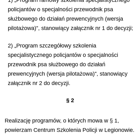
policjantów o specjalności przewodnik psa
służbowego do działań prewencyjnych (wersja
pilotażowa)”, stanowiący załącznik nr 1 do decyzji;
2) „Program szczegółowy szkolenia
specjalistycznego policjantów o specjalności
przewodnik psa
s
ł
u
ż
bowego do dzia
ł
a
ń
prewencyjnych (wersja pilota
ż
owa)”, stanowi
ą
cy
za
łą
cznik nr 2 do decyzji.
§
2
Realizację programów, o których mowa w § 1,
powierzam Centrum Szkolenia Policji w Legionowie.