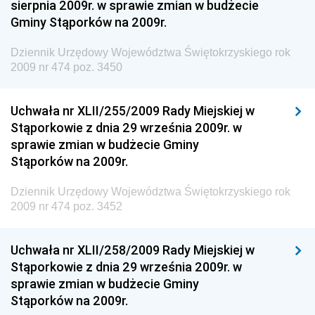
sierpnia 2009r. w sprawie zmian w budżecie
Dziennik Urzędowy Ministra Aktywów Państwowych
Gminy Stąporków na 2009r.
Dziennik Urzędowy Ministra Zdrowia
Dziennik Urzędowy Województwa Świętokrzyskiego rok
Dziennik Urzędowy Ministra Środowiska i Głównego
2009 nr 474 poz. 3450
Inspektora Ochrony Środowiska
Dziennik Urzędowy Ministra Klimatu i Środowiska
Uchwała nr XLII/255/2009 Rady Miejskiej w
Dziennik Urzędowy Ministerstwa Kultury, Dziedzictwa
Stąporkowie z dnia 29 września 2009r. w
Narodowego i Sportu
sprawie zmian w budżecie Gminy
Stąporków na 2009r.
Dziennik Urzędowy Ministra Finansów, Funduszy i
Polityki Regionalnej
Dziennik Urzędowy Województwa Świętokrzyskiego rok
Dziennik Urzędowy Ministra Rozwoju, Pracy i
2009 nr 474 poz. 3452
Technologii
Dziennik Urzędowy Ministra Kultury, Dziedzictwa
Uchwała nr XLII/258/2009 Rady Miejskiej w
Narodowego i Sportu
Stąporkowie z dnia 29 września 2009r. w
sprawie zmian w budżecie Gminy
Dziennik Urzędowy Ministra Rodziny i Polityki
Stąporków na 2009r.
Społecznej