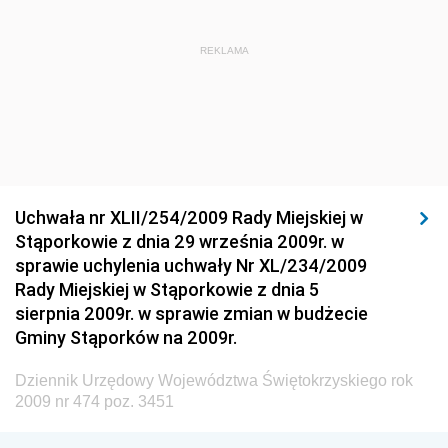
Dziennik Urzędowy Ministra Rozwoju Regionalnego
Dziennik Urzędowy Ministra Budownictwa i Przemysłu
REKLAMA
Materiałów Budowlanych
Dziennik Urzędowy Ministra Infrastruktury i Rozwoju
Dziennik Urzędowy Głównego Inspektoratu Ochrony
Środowiska
Dziennik Urzędowy Generalnej Dyrekcji Ochrony
Uchwała nr XLII/254/2009 Rady Miejskiej w
Środowiska
Stąporkowie z dnia 29 września 2009r. w
Dziennik Urzędowy Ministerstwa Administracji,
sprawie uchylenia uchwały Nr XL/234/2009
Gospodarki Terenowej i Ochrony Środowiska
Rady Miejskiej w Stąporkowie z dnia 5
sierpnia 2009r. w sprawie zmian w budżecie
Dziennik Urzędowy Ministerstwa Administracji i
Gminy Stąporków na 2009r.
Gospodarki Przestrzennej
Dziennik Urzędowy Unii Europejskiej, L
Dziennik Urzędowy Województwa Świętokrzyskiego rok
2009 nr 474 poz. 3451
Dziennik Urzędowy Ministerstwa Komunikacji
Dziennik Urzędowy Ministerstwa Przemysłu