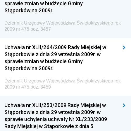
Dziennik Urzędowy Ministra Rozwoju i Finansów
sprawie zmian w budżecie Gminy
Stąporków na 2009r.
Dziennik Urzędowy Wyższego Urzędu Górniczego
Dziennik Urzędowy Prezesa Urzędu Transportu
Dziennik Urzędowy Województwa Świętokrzyskiego rok
Kolejowego
2009 nr 475 poz. 3457
Dziennik Urzędowy Ministra Przedsiębiorczości i
Technologii
Uchwała nr XLII/264/2009 Rady Miejskiej w
Stąporkowie z dnia 29 września 2009r. w
Dziennik Urzędowy Ministra Inwestycji i Rozwoju
sprawie zmian w budżecie Gminy
Dziennik Urzędowy Naczelnego Dyrektora Archiwów
Stąporków na 2009r.
Państwowych
Dziennik Urzędowy Województwa Świętokrzyskiego rok
Dziennik Urzędowy Ministra Finansów, Inwestycji i
2009 nr 475 poz. 3459
Rozwoju
Dziennik Urzędowy Ministra Klimatu
Uchwała nr XLII/253/2009 Rady Miejskiej w
Dziennik Urzędowy Ministra Sportu
Stąporkowie z dnia 29 września 2009r. w
Dziennik Urzędowy Ministra Funduszy i Polityki
sprawie uchylenia uchwały Nr XL/233/2009
Regionalnej
Rady Miejskiej w Stąporkowie z dnia 5