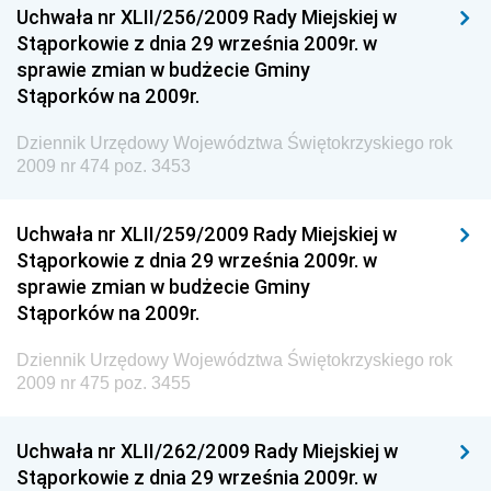
Uchwała nr XLII/256/2009 Rady Miejskiej w
Chemicznego i Lekkiego
Stąporkowie z dnia 29 września 2009r. w
Dziennik Urzędowy Ministerstwa Rolnictwa i
sprawie zmian w budżecie Gminy
Gospodarki Żywnościowej
Stąporków na 2009r.
Dziennik Urzędowy Ministra Rodziny, Pracy i Polityki
Społecznej
Dziennik Urzędowy Województwa Świętokrzyskiego rok
2009 nr 474 poz. 3453
Dziennik Urzędowy Ministra Cyfryzacji
Dziennik Urzędowy Ministra Rozwoju
Uchwała nr XLII/259/2009 Rady Miejskiej w
Dziennik Urzędowy Ministra Infrastruktury i
Stąporkowie z dnia 29 września 2009r. w
Budownictwa
sprawie zmian w budżecie Gminy
Stąporków na 2009r.
Dziennik Urzędowy Ministra Gospodarki Morskiej i
Żeglugi Śródlądowej
Dziennik Urzędowy Województwa Świętokrzyskiego rok
Dziennik Urzędowy Ministra Energii
2009 nr 475 poz. 3455
Dziennik Urzędowy Ministra Finansów
Uchwała nr XLII/262/2009 Rady Miejskiej w
Dziennik Urzędowy Ministra Sprawiedliwości
Stąporkowie z dnia 29 września 2009r. w