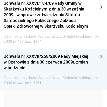
Uchwała nr XXXVI/184/09 Rady Gminy w
Elektronicznej
Skarżysku Kościelnym z dnia 30 września
Dziennik Urzędowy Ministra Spraw Wewnętrznych i
2009r. w sprawie zatwierdzenia Statutu
Administracji
Samodzielnego Publicznego Zakładu
Dziennik Urzędowy Ministra Transportu
Opieki Zdrowotnej w Skarżysku Kościelnym
Dziennik Urzędowy Ministra Budownictwa
Dziennik Urzędowy Województwa Świętokrzyskiego rok
Dziennik Urzędowy Ministra Nauki i Szkolnictwa
2009 nr 477 poz. 3474
Wyższego
Dziennik Urzędowy Głównego Urzędu Miar
Uchwała nr XXXVII/258/2009 Rady Miejskiej
w Ożarowie z dnia 30 czerwca 2009r. zmian
Dziennik Urzędowy Ministra Rolnictwa i Rozwoju Wsi
w budżecie
Dziennik Urzędowy Ministra Edukacji Narodowej i
Sportu
Dziennik Urzędowy Województwa Świętokrzyskiego rok
2006 nr 441 poz. 3161
Dziennik Urzędowy Ministra Edukacji i Nauki
Dziennik Urzędowy Ministra Edukacji Narodowej
Dziennik Urzędowy Ministra Gospodarki Morskiej