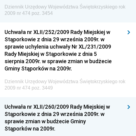
Dziennik Urzędowy Komendy Głównej Straży
Dziennik Urzędowy Województwa Świętokrzyskiego rok
Granicznej
2009 nr 474 poz. 3454
Dziennik Urzędowy Głównego Inspektoratu Transportu
Drogowego
Uchwała nr XLII/252/2009 Rady Miejskiej w
Stąporkowie z dnia 29 września 2009r. w
Dziennik Urzędowy Narodowego Banku Polskiego
sprawie uchylenia uchwały Nr XL/231/2009
Dziennik Urzędowy Komendy Głównej Policji
Rady Miejskiej w Stąporkowie z dnia 5
sierpnia 2009r. w sprawie zmian w budżecie
Dziennik Urzędowy Ministra Pracy i Polityki
Gminy Stąporków na 2009r.
Społecznej
Dziennik Urzędowy Ministra Transportu, Budownictwa
Dziennik Urzędowy Województwa Świętokrzyskiego rok
i Gospodarki Morskiej
2009 nr 474 poz. 3449
Dziennik Urzędowy Ministra Rozwoju i Technologii
Uchwała nr XLII/260/2009 Rady Miejskiej w
Dziennik Urzędowy Ministra Spraw Zagranicznych
Stąporkowie z dnia 29 września 2009r. w
Dziennik Urzędowy Centralnego Biura
sprawie zmian w budżecie Gminy
Antykorupcyjnego
Stąporków na 2009r.
Dziennik Urzędowy Agencji Bezpieczeństwa