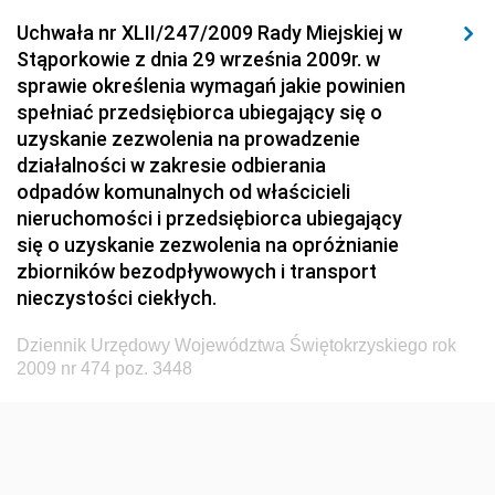
Uchwała nr XLII/247/2009 Rady Miejskiej w
Dziennik Urzędowy Ministerstwa Hutnictwa i
Stąporkowie z dnia 29 września 2009r. w
Przemysłu Maszynowego
sprawie określenia wymagań jakie powinien
Dziennik Urzędowy Ministerstwa Zdrowia i Opieki
spełniać przedsiębiorca ubiegający się o
Społecznej
uzyskanie zezwolenia na prowadzenie
działalności w zakresie odbierania
Dziennik Urzędowy Ministerstwa Rolnictwa, Leśnictwa
odpadów komunalnych od właścicieli
i Gospodarki Żywnościowej
nieruchomości i przedsiębiorca ubiegający
Dziennik Urzędowy Ministra Spraw Wewnętrznych
się o uzyskanie zezwolenia na opróżnianie
Dziennik Urzędowy Ministra Transportu, Budownictwa
zbiorników bezodpływowych i transport
i Gospodarki Morskiej
nieczystości ciekłych.
Dziennik Urzędowy Ministra Administracji i Cyfryzacji
Dziennik Urzędowy Województwa Świętokrzyskiego rok
Dziennik Urzędowy Głównego Inspektora Ochrony
2009 nr 474 poz. 3448
Środowiska
Dziennik Urzędowy Ministra Środowiska
Dziennik Urzędowy Ministra Sportu i Turystyki