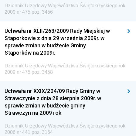
Wewnętrznego
Dziennik Urzędowy Województwa Świętokrzyskiego rok
2009 nr 475 poz. 3456
Dziennik Urzędowy Urzędu Patentowego
Rzeczypospolitej Polskiej
Uchwała nr XLII/263/2009 Rady Miejskiej w
Dziennik Urzędowy Generalnej Dyrekcji Dróg
Stąporkowie z dnia 29 września 2009r. w
Krajowych i Autostrad
sprawie zmian w budżecie Gminy
Dziennik Urzędowy Ministra Środowiska
Stąporków na 2009r.
Dziennik Urzędowy Ministra Administracji i Cyfryzacji
Dziennik Urzędowy Województwa Świętokrzyskiego rok
Dziennik Urzędowy Ministra Edukacji
2009 nr 475 poz. 3458
Dziennik Urzędowy Ministra Nauki
Uchwała nr XXIX/204/09 Rady Gminy w
Dziennik Urzędowy Ministra Przemysłu
Strawczynie z dnia 28 sierpnia 2009r. w
Dziennik Urzędowy Ministra Finansów i Gospodarki
sprawie zmian w budżecie gminy
Strawczyn na 2009 rok
Dziennik Urzędowy Ministra do Spraw Unii
Europejskiej
Dziennik Urzędowy Województwa Świętokrzyskiego rok
Dziennik Urzędowy Agencji Wywiadu
2006 nr 441 poz. 3164