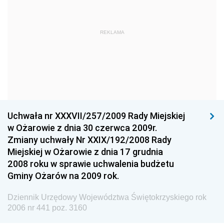
Dziennik Urzędowy Ministra Obrony Narodowej
Dziennik Urzędowy Komendy Głównej Państwowej
REKLAMA
Straży Pożarnej
Dziennik Urzędowy Głównego Urzędu Statystycznego
Dziennik Urzędowy Ministra Kultury i Dziedzictwa
Narodowego
Dziennik Urzędowy Komendy Głównej Policji
Uchwała nr XXXVII/257/2009 Rady Miejskiej
Dziennik Urzędowy Ministra Gospodarki
w Ożarowie z dnia 30 czerwca 2009r.
Dziennik Urzędowy Urzędu Ochrony Konkurencji i
Zmiany uchwały Nr XXIX/192/2008 Rady
Konsumentów
Miejskiej w Ożarowie z dnia 17 grudnia
Dziennik Urzędowy Ministra Pracy i Polityki
2008 roku w sprawie uchwalenia budżetu
Społecznej
Gminy Ożarów na 2009 rok.
Dziennik Urzędowy Ministra Spraw Zagranicznych
Dziennik Urzędowy Województwa Świętokrzyskiego rok
Dziennik Urzędowy Urzędu Lotnictwa Cywilnego
2006 nr 441 poz. 3160
Dziennik Urzędowy Komisji Nadzoru Finansowego