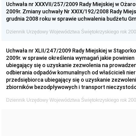
Uchwała nr XXXVII/257/2009 Rady Miejskiej w Ożaro
2009r. Zmiany uchwały Nr XXIX/192/2008 Rady Miejsk
grudnia 2008 roku w sprawie uchwalenia budżetu Gm
Dziennik Urzędowy Województwa Świętokrzyskiego rok 200
Uchwała nr XLII/247/2009 Rady Miejskiej w Stąporko
2009r. w sprawie określenia wymagań jakie powinien
ubiegający się o uzyskanie zezwolenia na prowadzen
odbierania odpadów komunalnych od właścicieli nie
przedsiębiorca ubiegający się o uzyskanie zezwolen
zbiorników bezodpływowych i transport nieczystości
Dziennik Urzędowy Województwa Świętokrzyskiego rok 200