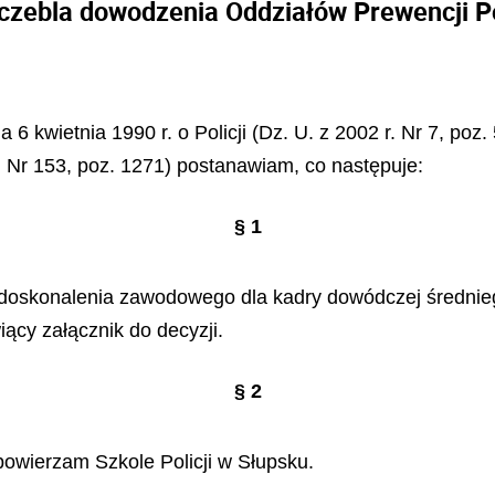
zebla dowodzenia Oddziałów Prewencji Pol
 6 kwietnia 1990 r. o Policji (Dz. U. z 2002 r. Nr 7, poz.
 i Nr 153, poz. 1271) postanawiam, co następuje:
§ 1
oskonalenia zawodowego dla kadry dowódczej średnie
iący załącznik do decyzji.
§ 2
owierzam Szkole Policji w Słupsku.