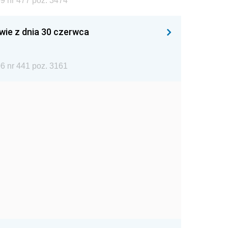
9 nr 477 poz. 3474
wie z dnia 30 czerwca
6 nr 441 poz. 3161