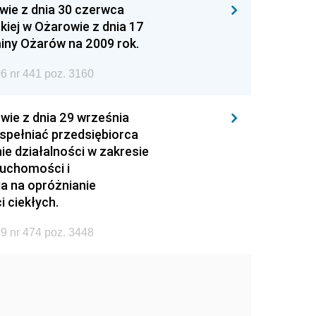
wie z dnia 30 czerwca
iej w Ożarowie z dnia 17
iny Ożarów na 2009 rok.
6 nr 441 poz. 3160
wie z dnia 29 września
 spełniać przedsiębiorca
ie działalności w zakresie
ruchomości i
ia na opróżnianie
 ciekłych.
9 nr 474 poz. 3448