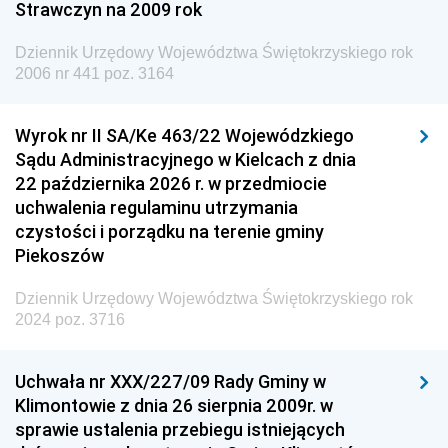
Strawczyn na 2009 rok
Dziennik Urzędowy Ministra do Spraw Unii
Europejskiej
Dziennik Urzędowy Województwa Świętokrzyskiego rok
Dziennik Urzędowy Agencji Wywiadu
2006 nr 441 poz. 3164
Wyrok nr II SA/Ke 463/22 Wojewódzkiego
Sądu Administracyjnego w Kielcach z dnia
22 października 2026 r. w przedmiocie
uchwalenia regulaminu utrzymania
czystości i porządku na terenie gminy
Piekoszów
Dziennik Urzędowy Województwa Świętokrzyskiego rok
2024 poz. 3716
Uchwała nr XXX/227/09 Rady Gminy w
Klimontowie z dnia 26 sierpnia 2009r. w
sprawie ustalenia przebiegu istniejących