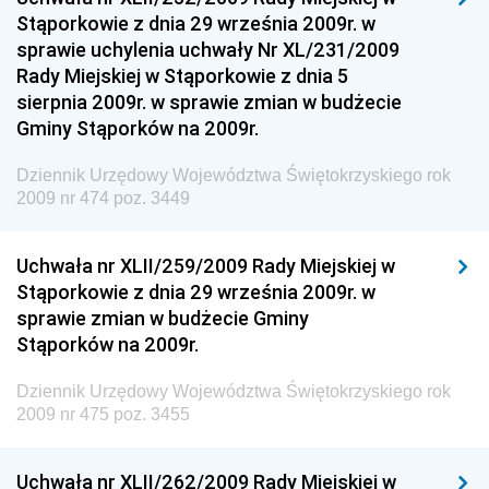
Dziennik Urzędowy Ministra Sportu
Stąporkowie z dnia 29 września 2009r. w
Dziennik Urzędowy Ministra Funduszy i Polityki
sprawie uchylenia uchwały Nr XL/231/2009
Regionalnej
Rady Miejskiej w Stąporkowie z dnia 5
sierpnia 2009r. w sprawie zmian w budżecie
Dziennik Urzędowy Ministra Aktywów Państwowych
Gminy Stąporków na 2009r.
Dziennik Urzędowy Ministra Zdrowia
Dziennik Urzędowy Województwa Świętokrzyskiego rok
Dziennik Urzędowy Ministra Środowiska i Głównego
2009 nr 474 poz. 3449
Inspektora Ochrony Środowiska
Dziennik Urzędowy Ministra Klimatu i Środowiska
Uchwała nr XLII/259/2009 Rady Miejskiej w
Dziennik Urzędowy Ministerstwa Kultury, Dziedzictwa
Stąporkowie z dnia 29 września 2009r. w
Narodowego i Sportu
sprawie zmian w budżecie Gminy
Stąporków na 2009r.
Dziennik Urzędowy Ministra Finansów, Funduszy i
Polityki Regionalnej
Dziennik Urzędowy Województwa Świętokrzyskiego rok
Dziennik Urzędowy Ministra Rozwoju, Pracy i
2009 nr 475 poz. 3455
Technologii
Dziennik Urzędowy Ministra Kultury, Dziedzictwa
Uchwała nr XLII/262/2009 Rady Miejskiej w