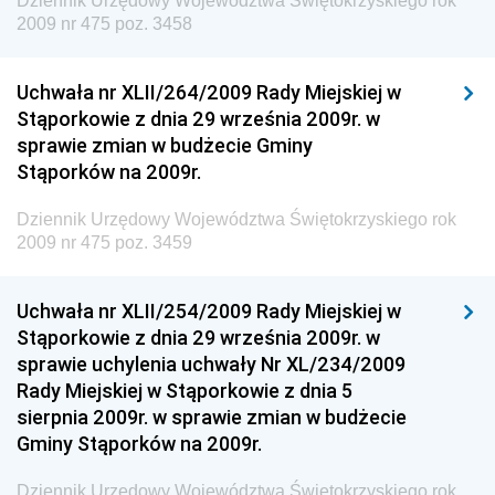
Dziennik Urzędowy Województwa Świętokrzyskiego rok
Dziennik Urzędowy Unii Europejskiej, L
2009 nr 475 poz. 3458
Dziennik Urzędowy Ministerstwa Komunikacji
Dziennik Urzędowy Ministerstwa Przemysłu
Uchwała nr XLII/264/2009 Rady Miejskiej w
Chemicznego i Lekkiego
Stąporkowie z dnia 29 września 2009r. w
sprawie zmian w budżecie Gminy
Dziennik Urzędowy Ministerstwa Rolnictwa i
Stąporków na 2009r.
Gospodarki Żywnościowej
Dziennik Urzędowy Ministra Rodziny, Pracy i Polityki
Dziennik Urzędowy Województwa Świętokrzyskiego rok
Społecznej
2009 nr 475 poz. 3459
Dziennik Urzędowy Ministra Cyfryzacji
Uchwała nr XLII/254/2009 Rady Miejskiej w
Dziennik Urzędowy Ministra Rozwoju
Stąporkowie z dnia 29 września 2009r. w
Dziennik Urzędowy Ministra Infrastruktury i
sprawie uchylenia uchwały Nr XL/234/2009
Budownictwa
Rady Miejskiej w Stąporkowie z dnia 5
sierpnia 2009r. w sprawie zmian w budżecie
Dziennik Urzędowy Ministra Gospodarki Morskiej i
Gminy Stąporków na 2009r.
Żeglugi Śródlądowej
Dziennik Urzędowy Ministra Energii
Dziennik Urzędowy Województwa Świętokrzyskiego rok