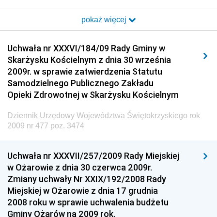
i Poczty
pokaż więcej
Dziennik Urzędowy Ministra Transportu i Budownictwa
Dziennik Urzędowy Urzędu Komunikacji
Uchwała nr XXXVI/184/09 Rady Gminy w
Elektronicznej
Skarżysku Kościelnym z dnia 30 września
Dziennik Urzędowy Ministra Spraw Wewnętrznych i
2009r. w sprawie zatwierdzenia Statutu
Administracji
Samodzielnego Publicznego Zakładu
Dziennik Urzędowy Ministra Transportu
Opieki Zdrowotnej w Skarżysku Kościelnym
Dziennik Urzędowy Ministra Budownictwa
Dziennik Urzędowy Województwa Świętokrzyskiego rok
Dziennik Urzędowy Ministra Nauki i Szkolnictwa
2009 nr 477 poz. 3474
Wyższego
Dziennik Urzędowy Głównego Urzędu Miar
Uchwała nr XXXVII/257/2009 Rady Miejskiej
w Ożarowie z dnia 30 czerwca 2009r.
Dziennik Urzędowy Ministra Rolnictwa i Rozwoju Wsi
Zmiany uchwały Nr XXIX/192/2008 Rady
Dziennik Urzędowy Ministra Edukacji Narodowej i
Miejskiej w Ożarowie z dnia 17 grudnia
Sportu
2008 roku w sprawie uchwalenia budżetu
Gminy Ożarów na 2009 rok.
Dziennik Urzędowy Ministra Edukacji i Nauki