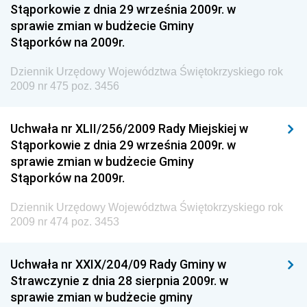
Stąporkowie z dnia 29 września 2009r. w
Dziennik Urzędowy Centralnego Biura
sprawie zmian w budżecie Gminy
Antykorupcyjnego
Stąporków na 2009r.
Dziennik Urzędowy Agencji Bezpieczeństwa
Wewnętrznego
Dziennik Urzędowy Województwa Świętokrzyskiego rok
2009 nr 475 poz. 3456
Dziennik Urzędowy Urzędu Patentowego
Rzeczypospolitej Polskiej
Uchwała nr XLII/256/2009 Rady Miejskiej w
Dziennik Urzędowy Generalnej Dyrekcji Dróg
Stąporkowie z dnia 29 września 2009r. w
Krajowych i Autostrad
sprawie zmian w budżecie Gminy
Dziennik Urzędowy Ministra Środowiska
Stąporków na 2009r.
Dziennik Urzędowy Ministra Administracji i Cyfryzacji
Dziennik Urzędowy Województwa Świętokrzyskiego rok
Dziennik Urzędowy Ministra Edukacji
2009 nr 474 poz. 3453
Dziennik Urzędowy Ministra Nauki
Uchwała nr XXIX/204/09 Rady Gminy w
Dziennik Urzędowy Ministra Przemysłu
Strawczynie z dnia 28 sierpnia 2009r. w
Dziennik Urzędowy Ministra Finansów i Gospodarki
sprawie zmian w budżecie gminy