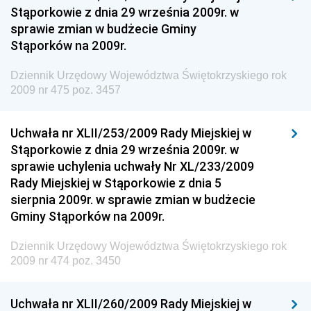
Narodowego i Sportu
Stąporkowie z dnia 29 września 2009r. w
sprawie zmian w budżecie Gminy
Dziennik Urzędowy Ministra Rodziny i Polityki
Stąporków na 2009r.
Społecznej
Dziennik Urzędowy Komendy Głównej Straży
Dziennik Urzędowy Województwa Świętokrzyskiego rok
Granicznej
2009 nr 475 poz. 3457
Dziennik Urzędowy Głównego Inspektoratu Transportu
Drogowego
Uchwała nr XLII/253/2009 Rady Miejskiej w
Stąporkowie z dnia 29 września 2009r. w
Dziennik Urzędowy Narodowego Banku Polskiego
sprawie uchylenia uchwały Nr XL/233/2009
Dziennik Urzędowy Komendy Głównej Policji
Rady Miejskiej w Stąporkowie z dnia 5
sierpnia 2009r. w sprawie zmian w budżecie
Dziennik Urzędowy Ministra Pracy i Polityki
Gminy Stąporków na 2009r.
Społecznej
Dziennik Urzędowy Ministra Transportu, Budownictwa
Dziennik Urzędowy Województwa Świętokrzyskiego rok
i Gospodarki Morskiej
2009 nr 474 poz. 3450
Dziennik Urzędowy Ministra Rozwoju i Technologii
Uchwała nr XLII/260/2009 Rady Miejskiej w
Dziennik Urzędowy Ministra Spraw Zagranicznych