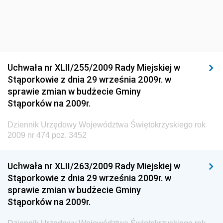
Dziennik Urzędowy Ministra Środowiska
Dziennik Urzędowy Ministra Sportu i Turystyki
Dziennik Urzędowy Ministra Rozwoju Regionalnego
Dziennik Urzędowy Ministra Budownictwa i Przemysłu
Uchwała nr XLII/255/2009 Rady Miejskiej w
Materiałów Budowlanych
Stąporkowie z dnia 29 września 2009r. w
sprawie zmian w budżecie Gminy
Dziennik Urzędowy Ministra Infrastruktury i Rozwoju
Stąporków na 2009r.
Dziennik Urzędowy Głównego Inspektoratu Ochrony
Środowiska
Dziennik Urzędowy Województwa Świętokrzyskiego rok
2009 nr 474 poz. 3452
Dziennik Urzędowy Generalnej Dyrekcji Ochrony
Środowiska
Uchwała nr XLII/263/2009 Rady Miejskiej w
Dziennik Urzędowy Ministerstwa Administracji,
Stąporkowie z dnia 29 września 2009r. w
Gospodarki Terenowej i Ochrony Środowiska
sprawie zmian w budżecie Gminy
Dziennik Urzędowy Ministerstwa Administracji i
Stąporków na 2009r.
Gospodarki Przestrzennej