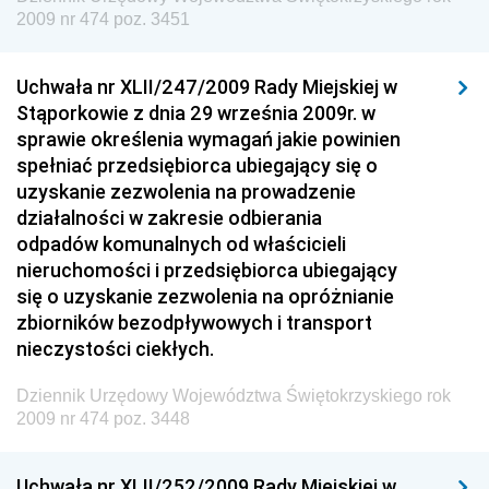
2009 nr 474 poz. 3451
Dziennik Urzędowy Ministra Finansów
Dziennik Urzędowy Ministra Sprawiedliwości
Uchwała nr XLII/247/2009 Rady Miejskiej w
Dziennik Urzędowy Ministra Rozwoju i Finansów
Stąporkowie z dnia 29 września 2009r. w
Dziennik Urzędowy Wyższego Urzędu Górniczego
sprawie określenia wymagań jakie powinien
spełniać przedsiębiorca ubiegający się o
Dziennik Urzędowy Prezesa Urzędu Transportu
uzyskanie zezwolenia na prowadzenie
Kolejowego
działalności w zakresie odbierania
Dziennik Urzędowy Ministra Przedsiębiorczości i
odpadów komunalnych od właścicieli
Technologii
nieruchomości i przedsiębiorca ubiegający
się o uzyskanie zezwolenia na opróżnianie
Dziennik Urzędowy Ministra Inwestycji i Rozwoju
zbiorników bezodpływowych i transport
Dziennik Urzędowy Naczelnego Dyrektora Archiwów
nieczystości ciekłych.
Państwowych
Dziennik Urzędowy Województwa Świętokrzyskiego rok
Dziennik Urzędowy Ministra Finansów, Inwestycji i
2009 nr 474 poz. 3448
Rozwoju
Dziennik Urzędowy Ministra Klimatu
Uchwała nr XLII/252/2009 Rady Miejskiej w