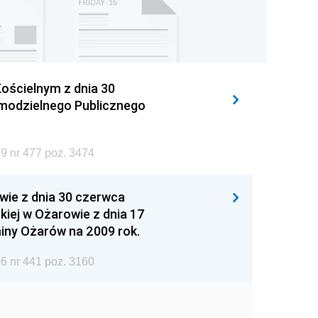
ościelnym z dnia 30
amodzielnego Publicznego
9 nr 477 poz. 3474
wie z dnia 30 czerwca
iej w Ożarowie z dnia 17
iny Ożarów na 2009 rok.
6 nr 441 poz. 3160