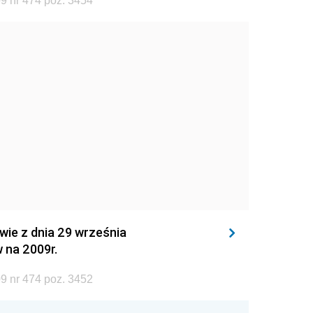
9 nr 474 poz. 3454
wie z dnia 29 września
 na 2009r.
9 nr 474 poz. 3452