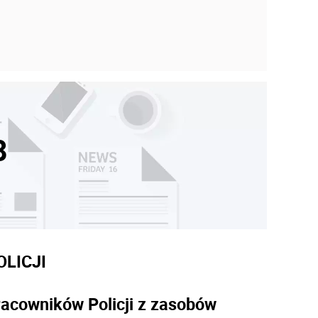
8
LICJI
racowników Policji z zasobów