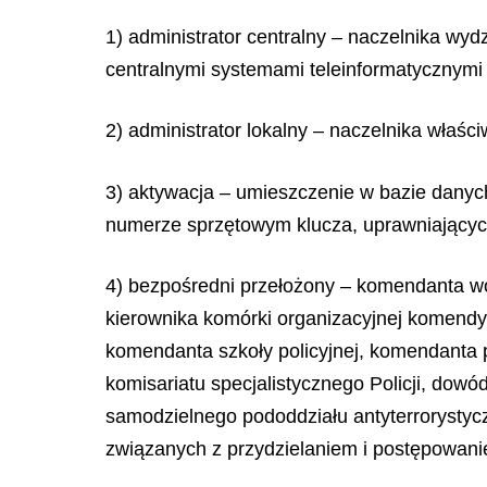
1) administrator centralny – naczelnika wy
centralnymi systemami teleinformatycznymi P
2) administrator lokalny – naczelnika właśc
3) aktywacja – umieszczenie w bazie danyc
numerze sprzętowym klucza, uprawniających 
4) bezpośredni przełożony – komendanta woj
kierownika komórki organizacyjnej komendy 
komendanta szkoły policyjnej, komendanta p
komisariatu specjalistycznego Policji, dow
samodzielnego pododdziału antyterrorystycz
związanych z przydzielaniem i postępowanie