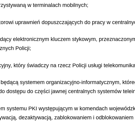
orzystywaną w terminalach mobilnych;
torowi uprawnień dopuszczających do pracy w centralnyc
będący elektronicznym kluczem stykowym, przeznaczonym
nych Policji;
cyjny, który świadczy na rzecz Policji usługi telekomun
go będącą systemem organizacyjno-informatycznym, któr
o dostępu do części jawnej centralnych systemów telein
em systemu PKI występującym w komendach wojewódzkich
tywacją, dezaktywacją, zablokowaniem i odblokowaniem