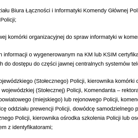
działu Biura Łączności i Informatyki Komendy Głównej Po
olicji;
iwej komórki organizacyjnej do spraw informatyki w komen
h informacji o wygenerowanym na KM lub KSIM certyfik
do dostępu do części jawnej centralnych systemów tele
ewódzkiego (Stołecznego) Policji, kierownika komórki 
wojewódzkiej (Stołecznej) Policji, Komendanta – rektora
owiatowego (miejskiego) lub rejonowego Policji, komen
ódcę oddziału prewencji Policji, dowódcę samodzielnego 
nego Policji, kierownika ośrodka szkolenia Policji lub 
m z identyfikatorami;