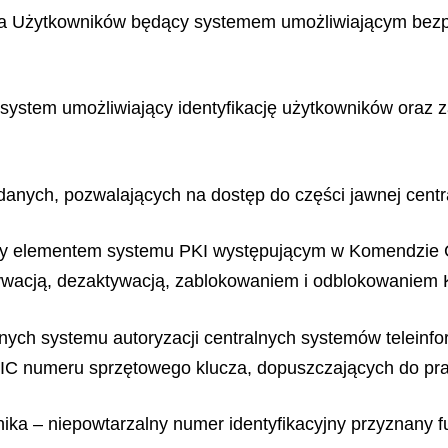
ia Użytkowników będący systemem umożliwiającym bezpi
– system umożliwiający identyfikację użytkowników oraz 
 danych, pozwalających na dostęp do części jawnej centr
ący elementem systemu PKI występującym w Komendzie G
tywacją, dezaktywacją, zablokowaniem i odblokowaniem
ych systemu autoryzacji centralnych systemów teleinform
OIC numeru sprzętowego klucza, dopuszczających do pr
ika – niepowtarzalny numer identyfikacyjny przyznany f