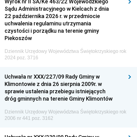
Wyrok nr II SA/Ke 463/22 Wojewódzkiego
Sądu Administracyjnego w Kielcach z dnia
22 października 2026 r. w przedmiocie
uchwalenia regulaminu utrzymania
czystości i porządku na terenie gminy
Piekoszów
Dziennik Urzędowy Województwa Świętokrzyskiego rok
2024 poz. 3716
Uchwała nr XXX/227/09 Rady Gminy w
Klimontowie z dnia 26 sierpnia 2009r. w
sprawie ustalenia przebiegu istniejących
dróg gminnych na terenie Gminy Klimontów
Dziennik Urzędowy Województwa Świętokrzyskiego rok
2006 nr 441 poz. 3162