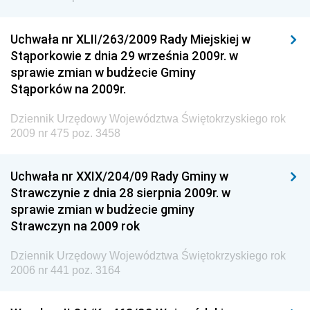
Dziennik Urzędowy Urzędu Patentowego
Rzeczypospolitej Polskiej
Uchwała nr XLII/263/2009 Rady Miejskiej w
Dziennik Urzędowy Generalnej Dyrekcji Dróg
Stąporkowie z dnia 29 września 2009r. w
Krajowych i Autostrad
sprawie zmian w budżecie Gminy
Dziennik Urzędowy Ministra Środowiska
Stąporków na 2009r.
Dziennik Urzędowy Ministra Administracji i Cyfryzacji
Dziennik Urzędowy Województwa Świętokrzyskiego rok
Dziennik Urzędowy Ministra Edukacji
2009 nr 475 poz. 3458
Dziennik Urzędowy Ministra Nauki
Uchwała nr XXIX/204/09 Rady Gminy w
Dziennik Urzędowy Ministra Przemysłu
Strawczynie z dnia 28 sierpnia 2009r. w
Dziennik Urzędowy Ministra Finansów i Gospodarki
sprawie zmian w budżecie gminy
Strawczyn na 2009 rok
Dziennik Urzędowy Ministra do Spraw Unii
Europejskiej
Dziennik Urzędowy Województwa Świętokrzyskiego rok
Dziennik Urzędowy Agencji Wywiadu
2006 nr 441 poz. 3164