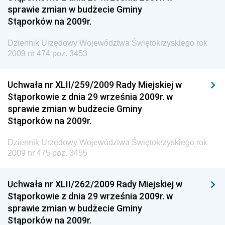
Dziennik Urzędowy Ministerstwa Rolnictwa i
sprawie zmian w budżecie Gminy
Gospodarki Żywnościowej
Stąporków na 2009r.
Dziennik Urzędowy Ministra Rodziny, Pracy i Polityki
Społecznej
Dziennik Urzędowy Województwa Świętokrzyskiego rok
2009 nr 474 poz. 3453
Dziennik Urzędowy Ministra Cyfryzacji
Dziennik Urzędowy Ministra Rozwoju
Uchwała nr XLII/259/2009 Rady Miejskiej w
Dziennik Urzędowy Ministra Infrastruktury i
Stąporkowie z dnia 29 września 2009r. w
Budownictwa
sprawie zmian w budżecie Gminy
Stąporków na 2009r.
Dziennik Urzędowy Ministra Gospodarki Morskiej i
Żeglugi Śródlądowej
Dziennik Urzędowy Województwa Świętokrzyskiego rok
Dziennik Urzędowy Ministra Energii
2009 nr 475 poz. 3455
Dziennik Urzędowy Ministra Finansów
Uchwała nr XLII/262/2009 Rady Miejskiej w
Dziennik Urzędowy Ministra Sprawiedliwości
Stąporkowie z dnia 29 września 2009r. w
Dziennik Urzędowy Ministra Rozwoju i Finansów
sprawie zmian w budżecie Gminy
Stąporków na 2009r.
Dziennik Urzędowy Wyższego Urzędu Górniczego