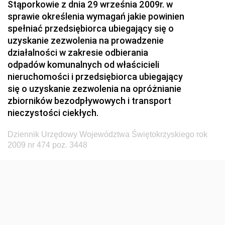
Stąporkowie z dnia 29 września 2009r. w
Przemysłu Maszynowego
sprawie określenia wymagań jakie powinien
Dziennik Urzędowy Ministerstwa Zdrowia i Opieki
spełniać przedsiębiorca ubiegający się o
Społecznej
uzyskanie zezwolenia na prowadzenie
działalności w zakresie odbierania
Dziennik Urzędowy Ministerstwa Rolnictwa, Leśnictwa
odpadów komunalnych od właścicieli
i Gospodarki Żywnościowej
nieruchomości i przedsiębiorca ubiegający
Dziennik Urzędowy Ministra Spraw Wewnętrznych
się o uzyskanie zezwolenia na opróżnianie
Dziennik Urzędowy Ministra Transportu, Budownictwa
zbiorników bezodpływowych i transport
i Gospodarki Morskiej
nieczystości ciekłych.
Dziennik Urzędowy Ministra Administracji i Cyfryzacji
Dziennik Urzędowy Województwa Świętokrzyskiego rok
Dziennik Urzędowy Głównego Inspektora Ochrony
2009 nr 474 poz. 3448
Środowiska
Dziennik Urzędowy Ministra Środowiska
Dziennik Urzędowy Ministra Sportu i Turystyki
Dziennik Urzędowy Ministra Rozwoju Regionalnego
Dziennik Urzędowy Ministra Budownictwa i Przemysłu