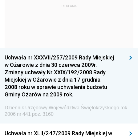
REKLAMA
Straży Pożarnej
Dziennik Urzędowy Głównego Urzędu Statystycznego
Dziennik Urzędowy Ministra Kultury i Dziedzictwa
Narodowego
Dziennik Urzędowy Komendy Głównej Policji
Uchwała nr XXXVII/257/2009 Rady Miejskiej
Dziennik Urzędowy Ministra Gospodarki
w Ożarowie z dnia 30 czerwca 2009r.
Dziennik Urzędowy Urzędu Ochrony Konkurencji i
Zmiany uchwały Nr XXIX/192/2008 Rady
Konsumentów
Miejskiej w Ożarowie z dnia 17 grudnia
Dziennik Urzędowy Ministra Pracy i Polityki
2008 roku w sprawie uchwalenia budżetu
Społecznej
Gminy Ożarów na 2009 rok.
Dziennik Urzędowy Ministra Spraw Zagranicznych
Dziennik Urzędowy Województwa Świętokrzyskiego rok
Dziennik Urzędowy Urzędu Lotnictwa Cywilnego
2006 nr 441 poz. 3160
Dziennik Urzędowy Komisji Nadzoru Finansowego
Uchwała nr XLII/247/2009 Rady Miejskiej w
Dziennik Urzędowy Ministerstwa Hutnictwa i