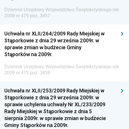
Dziennik Urzędowy Prezesa Urzędu Transportu
Dziennik Urzędowy Województwa Świętokrzyskiego rok
Kolejowego
2009 nr 475 poz. 3457
Dziennik Urzędowy Ministra Przedsiębiorczości i
Technologii
Uchwała nr XLII/264/2009 Rady Miejskiej w
Stąporkowie z dnia 29 września 2009r. w
Dziennik Urzędowy Ministra Inwestycji i Rozwoju
sprawie zmian w budżecie Gminy
Dziennik Urzędowy Naczelnego Dyrektora Archiwów
Stąporków na 2009r.
Państwowych
Dziennik Urzędowy Województwa Świętokrzyskiego rok
Dziennik Urzędowy Ministra Finansów, Inwestycji i
2009 nr 475 poz. 3459
Rozwoju
Dziennik Urzędowy Ministra Klimatu
Uchwała nr XLII/253/2009 Rady Miejskiej w
Dziennik Urzędowy Ministra Sportu
Stąporkowie z dnia 29 września 2009r. w
Dziennik Urzędowy Ministra Funduszy i Polityki
sprawie uchylenia uchwały Nr XL/233/2009
Regionalnej
Rady Miejskiej w Stąporkowie z dnia 5
sierpnia 2009r. w sprawie zmian w budżecie
Dziennik Urzędowy Ministra Aktywów Państwowych
Gminy Stąporków na 2009r.