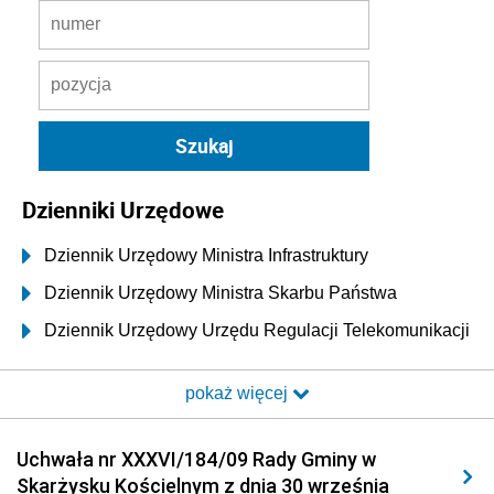
Dzienniki Urzędowe
Dziennik Urzędowy Ministra Infrastruktury
Dziennik Urzędowy Ministra Skarbu Państwa
Dziennik Urzędowy Urzędu Regulacji Telekomunikacji
i Poczty
pokaż więcej
Dziennik Urzędowy Ministra Transportu i Budownictwa
Dziennik Urzędowy Urzędu Komunikacji
Uchwała nr XXXVI/184/09 Rady Gminy w
Elektronicznej
Skarżysku Kościelnym z dnia 30 września