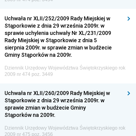
Dziennik Urzędowy Głównego Inspektoratu Transportu
Drogowego
Uchwała nr XLII/252/2009 Rady Miejskiej w
Stąporkowie z dnia 29 września 2009r. w
Dziennik Urzędowy Narodowego Banku Polskiego
sprawie uchylenia uchwały Nr XL/231/2009
Dziennik Urzędowy Komendy Głównej Policji
Rady Miejskiej w Stąporkowie z dnia 5
sierpnia 2009r. w sprawie zmian w budżecie
Dziennik Urzędowy Ministra Pracy i Polityki
Gminy Stąporków na 2009r.
Społecznej
Dziennik Urzędowy Ministra Transportu, Budownictwa
Dziennik Urzędowy Województwa Świętokrzyskiego rok
i Gospodarki Morskiej
2009 nr 474 poz. 3449
Dziennik Urzędowy Ministra Rozwoju i Technologii
Uchwała nr XLII/260/2009 Rady Miejskiej w
Dziennik Urzędowy Ministra Spraw Zagranicznych
Stąporkowie z dnia 29 września 2009r. w
Dziennik Urzędowy Centralnego Biura
sprawie zmian w budżecie Gminy
Antykorupcyjnego
Stąporków na 2009r.
Dziennik Urzędowy Agencji Bezpieczeństwa
Wewnętrznego
Dziennik Urzędowy Województwa Świętokrzyskiego rok
2009 nr 475 poz. 3456