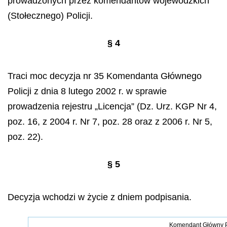
prowadzonych przez komendantów wojewódzkich
(Stołecznego) Policji.
§ 4
Traci moc decyzja nr 35 Komendanta Głównego
Policji z dnia 8 lutego 2002 r. w sprawie
prowadzenia rejestru „Licencja” (Dz. Urz. KGP Nr 4,
poz. 16, z 2004 r. Nr 7, poz. 28 oraz z 2006 r. Nr 5,
poz. 22).
§
5
Decyzja wchodzi w życie z dniem podpisania.
Komendant G
łó
wny P