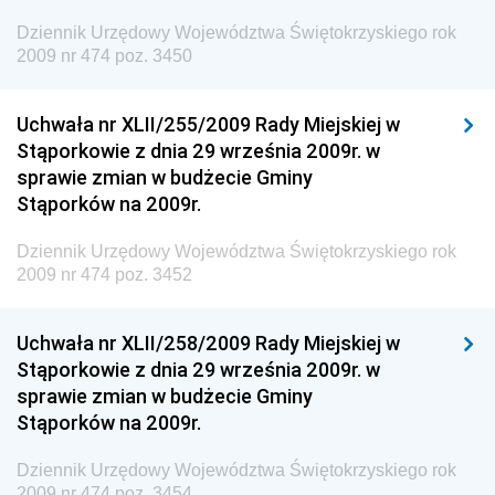
Dziennik Urzędowy Ministra Zdrowia
Dziennik Urzędowy Województwa Świętokrzyskiego rok
Dziennik Urzędowy Ministra Środowiska i Głównego
2009 nr 474 poz. 3450
Inspektora Ochrony Środowiska
Dziennik Urzędowy Ministra Klimatu i Środowiska
Uchwała nr XLII/255/2009 Rady Miejskiej w
Dziennik Urzędowy Ministerstwa Kultury, Dziedzictwa
Stąporkowie z dnia 29 września 2009r. w
Narodowego i Sportu
sprawie zmian w budżecie Gminy
Stąporków na 2009r.
Dziennik Urzędowy Ministra Finansów, Funduszy i
Polityki Regionalnej
Dziennik Urzędowy Województwa Świętokrzyskiego rok
Dziennik Urzędowy Ministra Rozwoju, Pracy i
2009 nr 474 poz. 3452
Technologii
Dziennik Urzędowy Ministra Kultury, Dziedzictwa
Uchwała nr XLII/258/2009 Rady Miejskiej w
Narodowego i Sportu
Stąporkowie z dnia 29 września 2009r. w
sprawie zmian w budżecie Gminy
Dziennik Urzędowy Ministra Rodziny i Polityki
Stąporków na 2009r.
Społecznej
Dziennik Urzędowy Komendy Głównej Straży
Dziennik Urzędowy Województwa Świętokrzyskiego rok
Granicznej
2009 nr 474 poz. 3454