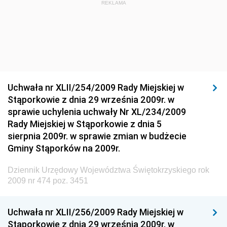
REKLAMA
Materiałów Budowlanych
Dziennik Urzędowy Ministra Infrastruktury i Rozwoju
Dziennik Urzędowy Głównego Inspektoratu Ochrony
Środowiska
Dziennik Urzędowy Generalnej Dyrekcji Ochrony
Uchwała nr XLII/254/2009 Rady Miejskiej w
Środowiska
Stąporkowie z dnia 29 września 2009r. w
Dziennik Urzędowy Ministerstwa Administracji,
sprawie uchylenia uchwały Nr XL/234/2009
Gospodarki Terenowej i Ochrony Środowiska
Rady Miejskiej w Stąporkowie z dnia 5
sierpnia 2009r. w sprawie zmian w budżecie
Dziennik Urzędowy Ministerstwa Administracji i
Gminy Stąporków na 2009r.
Gospodarki Przestrzennej
Dziennik Urzędowy Unii Europejskiej, L
Dziennik Urzędowy Województwa Świętokrzyskiego rok
2009 nr 474 poz. 3451
Dziennik Urzędowy Ministerstwa Komunikacji
Dziennik Urzędowy Ministerstwa Przemysłu
Uchwała nr XLII/256/2009 Rady Miejskiej w
Chemicznego i Lekkiego
Stąporkowie z dnia 29 września 2009r. w