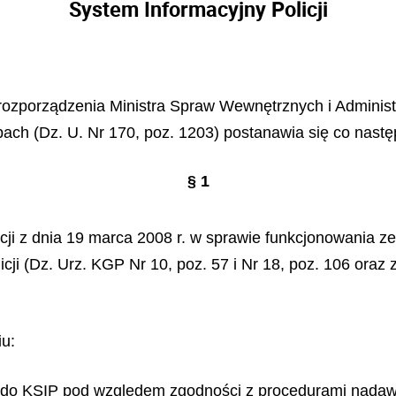
System Informacyjny Policji
8 rozporządzenia Ministra Spraw Wewnętrznych i Administr
obach (Dz. U. Nr 170, poz. 1203) postanawia się co nastę
§ 1
i z dnia 19 marca 2008 r. w sprawie funkcjonowania ze
ji (Dz. Urz. KGP Nr 10, poz. 57 i Nr 18, poz. 106 oraz z
iu:
 do KSIP pod względem zgodności z procedurami nadawan