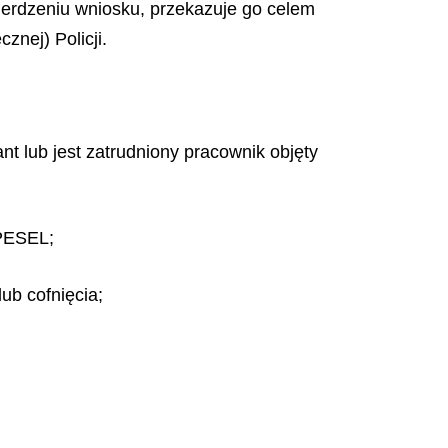
wierdzeniu wniosku, przekazuje go celem
znej) Policji.
jant lub jest zatrudniony pracownik objęty
 PESEL;
ub cofnięcia;