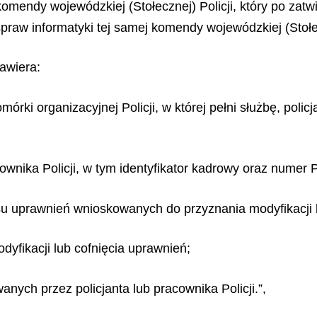
omendy wojewódzkiej (Stołecznej) Policji, który po zat
spraw informatyki tej samej
komendy wojewódzkiej (Stołec
awiera:
omórki organizacyjnej Policji, w której pełni służbę, polic
ownika Policji, w tym identyfikator kadrowy oraz numer
su uprawnień wnioskowanych do przyznania modyfikacji l
yfikacji lub cofnięcia uprawnień;
nych przez policjanta lub pracownika Policji.”,