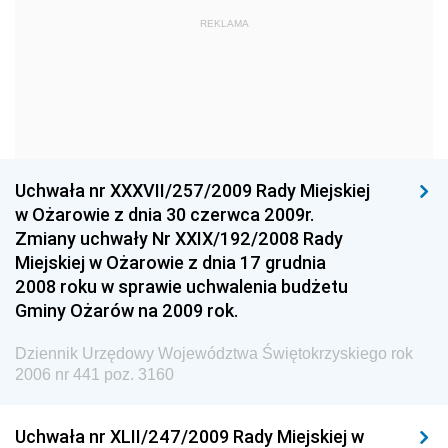
Dziennik Urzędowy Komendy Głównej Państwowej
REKLAMA
Straży Pożarnej
Dziennik Urzędowy Głównego Urzędu Statystycznego
Dziennik Urzędowy Ministra Kultury i Dziedzictwa
Narodowego
Dziennik Urzędowy Komendy Głównej Policji
Uchwała nr XXXVII/257/2009 Rady Miejskiej
Dziennik Urzędowy Ministra Gospodarki
w Ożarowie z dnia 30 czerwca 2009r.
Dziennik Urzędowy Urzędu Ochrony Konkurencji i
Zmiany uchwały Nr XXIX/192/2008 Rady
Konsumentów
Miejskiej w Ożarowie z dnia 17 grudnia
Dziennik Urzędowy Ministra Pracy i Polityki
2008 roku w sprawie uchwalenia budżetu
Społecznej
Gminy Ożarów na 2009 rok.
Dziennik Urzędowy Ministra Spraw Zagranicznych
Dziennik Urzędowy Województwa Świętokrzyskiego rok
Dziennik Urzędowy Urzędu Lotnictwa Cywilnego
2006 nr 441 poz. 3160
Dziennik Urzędowy Komisji Nadzoru Finansowego
Uchwała nr XLII/247/2009 Rady Miejskiej w
Dziennik Urzędowy Ministerstwa Hutnictwa i