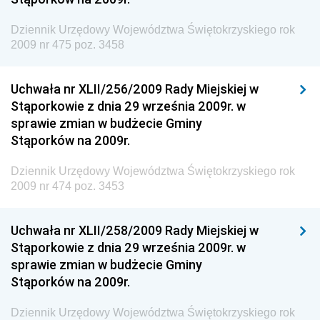
Dziennik Urzędowy Ministerstwa Rolnictwa i
Gospodarki Żywnościowej
Dziennik Urzędowy Województwa Świętokrzyskiego rok
2009 nr 475 poz. 3458
Dziennik Urzędowy Ministra Rodziny, Pracy i Polityki
Społecznej
Uchwała nr XLII/256/2009 Rady Miejskiej w
Dziennik Urzędowy Ministra Cyfryzacji
Stąporkowie z dnia 29 września 2009r. w
Dziennik Urzędowy Ministra Rozwoju
sprawie zmian w budżecie Gminy
Dziennik Urzędowy Ministra Infrastruktury i
Stąporków na 2009r.
Budownictwa
Dziennik Urzędowy Województwa Świętokrzyskiego rok
Dziennik Urzędowy Ministra Gospodarki Morskiej i
2009 nr 474 poz. 3453
Żeglugi Śródlądowej
Dziennik Urzędowy Ministra Energii
Uchwała nr XLII/258/2009 Rady Miejskiej w
Dziennik Urzędowy Ministra Finansów
Stąporkowie z dnia 29 września 2009r. w
sprawie zmian w budżecie Gminy
Dziennik Urzędowy Ministra Sprawiedliwości
Stąporków na 2009r.
Dziennik Urzędowy Ministra Rozwoju i Finansów
Dziennik Urzędowy Województwa Świętokrzyskiego rok
Dziennik Urzędowy Wyższego Urzędu Górniczego