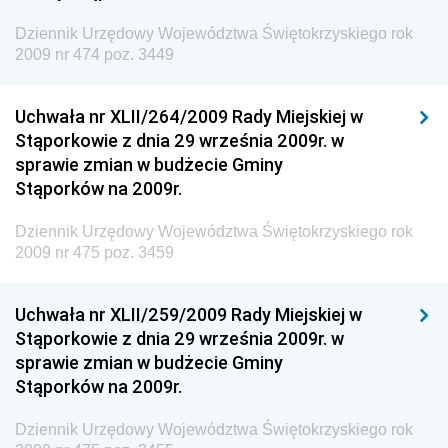
Dziennik Urzędowy Ministra Zdrowia
Dziennik Urzędowy Województwa Świętokrzyskiego rok
Dziennik Urzędowy Ministra Środowiska i Głównego
2009 nr 474 poz. 3449
Inspektora Ochrony Środowiska
Dziennik Urzędowy Ministra Klimatu i Środowiska
Uchwała nr XLII/264/2009 Rady Miejskiej w
Dziennik Urzędowy Ministerstwa Kultury, Dziedzictwa
Stąporkowie z dnia 29 września 2009r. w
Narodowego i Sportu
sprawie zmian w budżecie Gminy
Stąporków na 2009r.
Dziennik Urzędowy Ministra Finansów, Funduszy i
Polityki Regionalnej
Dziennik Urzędowy Województwa Świętokrzyskiego rok
Dziennik Urzędowy Ministra Rozwoju, Pracy i
2009 nr 475 poz. 3459
Technologii
Dziennik Urzędowy Ministra Kultury, Dziedzictwa
Uchwała nr XLII/259/2009 Rady Miejskiej w
Narodowego i Sportu
Stąporkowie z dnia 29 września 2009r. w
sprawie zmian w budżecie Gminy
Dziennik Urzędowy Ministra Rodziny i Polityki
Stąporków na 2009r.
Społecznej
Dziennik Urzędowy Komendy Głównej Straży
Dziennik Urzędowy Województwa Świętokrzyskiego rok
Granicznej