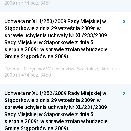
2009 nr 474 poz. 3454
Dziennik Urzędowy Prezesa Urzędu Transportu
Kolejowego
Uchwała nr XLII/253/2009 Rady Miejskiej w
Dziennik Urzędowy Ministra Przedsiębiorczości i
Stąporkowie z dnia 29 września 2009r. w
Technologii
sprawie uchylenia uchwały Nr XL/233/2009
Rady Miejskiej w Stąporkowie z dnia 5
Dziennik Urzędowy Ministra Inwestycji i Rozwoju
sierpnia 2009r. w sprawie zmian w budżecie
Dziennik Urzędowy Naczelnego Dyrektora Archiwów
Gminy Stąporków na 2009r.
Państwowych
Dziennik Urzędowy Województwa Świętokrzyskiego rok
Dziennik Urzędowy Ministra Finansów, Inwestycji i
2009 nr 474 poz. 3450
Rozwoju
Dziennik Urzędowy Ministra Klimatu
Uchwała nr XLII/252/2009 Rady Miejskiej w
Dziennik Urzędowy Ministra Sportu
Stąporkowie z dnia 29 września 2009r. w
Dziennik Urzędowy Ministra Funduszy i Polityki
sprawie uchylenia uchwały Nr XL/231/2009
Regionalnej
Rady Miejskiej w Stąporkowie z dnia 5
sierpnia 2009r. w sprawie zmian w budżecie
Dziennik Urzędowy Ministra Aktywów Państwowych
Gminy Stąporków na 2009r.