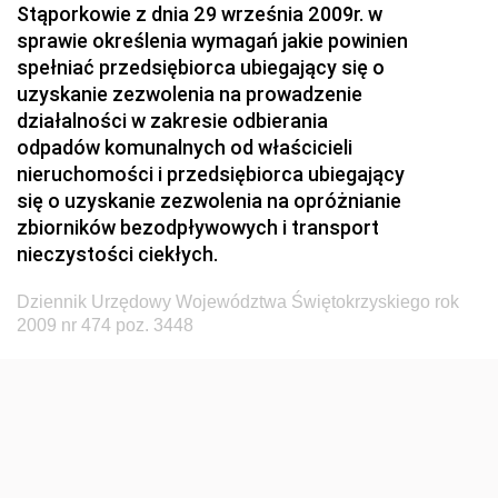
Stąporkowie z dnia 29 września 2009r. w
Przemysłu Maszynowego
sprawie określenia wymagań jakie powinien
Dziennik Urzędowy Ministerstwa Zdrowia i Opieki
spełniać przedsiębiorca ubiegający się o
Społecznej
uzyskanie zezwolenia na prowadzenie
działalności w zakresie odbierania
Dziennik Urzędowy Ministerstwa Rolnictwa, Leśnictwa
odpadów komunalnych od właścicieli
i Gospodarki Żywnościowej
nieruchomości i przedsiębiorca ubiegający
Dziennik Urzędowy Ministra Spraw Wewnętrznych
się o uzyskanie zezwolenia na opróżnianie
Dziennik Urzędowy Ministra Transportu, Budownictwa
zbiorników bezodpływowych i transport
i Gospodarki Morskiej
nieczystości ciekłych.
Dziennik Urzędowy Ministra Administracji i Cyfryzacji
Dziennik Urzędowy Województwa Świętokrzyskiego rok
Dziennik Urzędowy Głównego Inspektora Ochrony
2009 nr 474 poz. 3448
Środowiska
Dziennik Urzędowy Ministra Środowiska
Dziennik Urzędowy Ministra Sportu i Turystyki
Dziennik Urzędowy Ministra Rozwoju Regionalnego