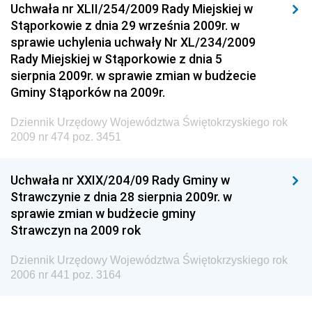
Uchwała nr XLII/254/2009 Rady Miejskiej w
Dziennik Urzędowy Urzędu Patentowego
Stąporkowie z dnia 29 września 2009r. w
Rzeczypospolitej Polskiej
sprawie uchylenia uchwały Nr XL/234/2009
Dziennik Urzędowy Generalnej Dyrekcji Dróg
Rady Miejskiej w Stąporkowie z dnia 5
Krajowych i Autostrad
sierpnia 2009r. w sprawie zmian w budżecie
Dziennik Urzędowy Ministra Środowiska
Gminy Stąporków na 2009r.
Dziennik Urzędowy Ministra Administracji i Cyfryzacji
Dziennik Urzędowy Województwa Świętokrzyskiego rok
Dziennik Urzędowy Ministra Edukacji
2009 nr 474 poz. 3451
Dziennik Urzędowy Ministra Nauki
Uchwała nr XXIX/204/09 Rady Gminy w
Dziennik Urzędowy Ministra Przemysłu
Strawczynie z dnia 28 sierpnia 2009r. w
Dziennik Urzędowy Ministra Finansów i Gospodarki
sprawie zmian w budżecie gminy
Strawczyn na 2009 rok
Dziennik Urzędowy Ministra do Spraw Unii
Europejskiej
Dziennik Urzędowy Województwa Świętokrzyskiego rok
Dziennik Urzędowy Agencji Wywiadu
2006 nr 441 poz. 3164