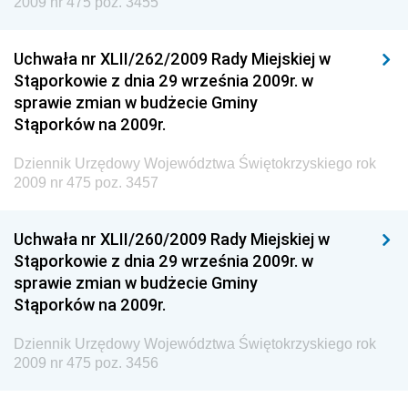
2009 nr 475 poz. 3455
Dziennik Urzędowy Głównego Inspektoratu Transportu
Drogowego
Uchwała nr XLII/262/2009 Rady Miejskiej w
Stąporkowie z dnia 29 września 2009r. w
Dziennik Urzędowy Narodowego Banku Polskiego
sprawie zmian w budżecie Gminy
Dziennik Urzędowy Komendy Głównej Policji
Stąporków na 2009r.
Dziennik Urzędowy Ministra Pracy i Polityki
Dziennik Urzędowy Województwa Świętokrzyskiego rok
Społecznej
2009 nr 475 poz. 3457
Dziennik Urzędowy Ministra Transportu, Budownictwa
i Gospodarki Morskiej
Uchwała nr XLII/260/2009 Rady Miejskiej w
Dziennik Urzędowy Ministra Rozwoju i Technologii
Stąporkowie z dnia 29 września 2009r. w
sprawie zmian w budżecie Gminy
Dziennik Urzędowy Ministra Spraw Zagranicznych
Stąporków na 2009r.
Dziennik Urzędowy Centralnego Biura
Antykorupcyjnego
Dziennik Urzędowy Województwa Świętokrzyskiego rok
2009 nr 475 poz. 3456
Dziennik Urzędowy Agencji Bezpieczeństwa
Wewnętrznego