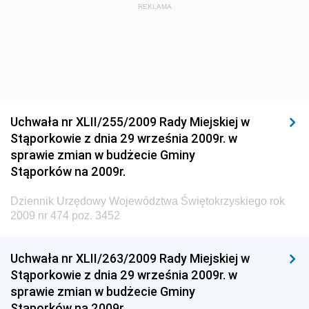
Dziennik Urzędowy Ministra Budownictwa i Przemysłu
REKLAMA
Materiałów Budowlanych
Dziennik Urzędowy Ministra Infrastruktury i Rozwoju
Dziennik Urzędowy Głównego Inspektoratu Ochrony
Środowiska
Dziennik Urzędowy Generalnej Dyrekcji Ochrony
Uchwała nr XLII/255/2009 Rady Miejskiej w
Środowiska
Stąporkowie z dnia 29 września 2009r. w
Dziennik Urzędowy Ministerstwa Administracji,
sprawie zmian w budżecie Gminy
Gospodarki Terenowej i Ochrony Środowiska
Stąporków na 2009r.
Dziennik Urzędowy Ministerstwa Administracji i
Dziennik Urzędowy Województwa Świętokrzyskiego rok
Gospodarki Przestrzennej
2009 nr 474 poz. 3452
Dziennik Urzędowy Unii Europejskiej, L
Dziennik Urzędowy Ministerstwa Komunikacji
Uchwała nr XLII/263/2009 Rady Miejskiej w
Stąporkowie z dnia 29 września 2009r. w
Dziennik Urzędowy Ministerstwa Przemysłu
sprawie zmian w budżecie Gminy
Chemicznego i Lekkiego
Stąporków na 2009r.