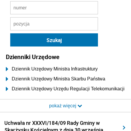
Dzienniki Urzędowe
Dziennik Urzędowy Ministra Infrastruktury
Dziennik Urzędowy Ministra Skarbu Państwa
Dziennik Urzędowy Urzędu Regulacji Telekomunikacji
i Poczty
pokaż więcej
Dziennik Urzędowy Ministra Transportu i Budownictwa
Dziennik Urzędowy Urzędu Komunikacji
Uchwała nr XXXVI/184/09 Rady Gminy w
Elektronicznej
Skarżysku Kościelnym z dnia 30 września