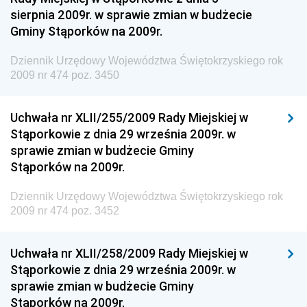
sierpnia 2009r. w sprawie zmian w budżecie
Dziennik Urzędowy Ministra Aktywów Państwowych
Gminy Stąporków na 2009r.
Dziennik Urzędowy Ministra Zdrowia
Dziennik Urzędowy Województwa Świętokrzyskiego rok
Dziennik Urzędowy Ministra Środowiska i Głównego
2009 nr 474 poz. 3450
Inspektora Ochrony Środowiska
Dziennik Urzędowy Ministra Klimatu i Środowiska
Uchwała nr XLII/255/2009 Rady Miejskiej w
Dziennik Urzędowy Ministerstwa Kultury, Dziedzictwa
Stąporkowie z dnia 29 września 2009r. w
Narodowego i Sportu
sprawie zmian w budżecie Gminy
Stąporków na 2009r.
Dziennik Urzędowy Ministra Finansów, Funduszy i
Polityki Regionalnej
Dziennik Urzędowy Województwa Świętokrzyskiego rok
Dziennik Urzędowy Ministra Rozwoju, Pracy i
2009 nr 474 poz. 3452
Technologii
Dziennik Urzędowy Ministra Kultury, Dziedzictwa
Uchwała nr XLII/258/2009 Rady Miejskiej w
Narodowego i Sportu
Stąporkowie z dnia 29 września 2009r. w
sprawie zmian w budżecie Gminy
Dziennik Urzędowy Ministra Rodziny i Polityki
Stąporków na 2009r.
Społecznej