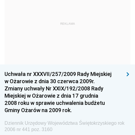
Dziennik Urzędowy Ministra Obrony Narodowej
Dziennik Urzędowy Komendy Głównej Państwowej
REKLAMA
Straży Pożarnej
Dziennik Urzędowy Głównego Urzędu Statystycznego
Dziennik Urzędowy Ministra Kultury i Dziedzictwa
Narodowego
Dziennik Urzędowy Komendy Głównej Policji
Uchwała nr XXXVII/257/2009 Rady Miejskiej
Dziennik Urzędowy Ministra Gospodarki
w Ożarowie z dnia 30 czerwca 2009r.
Dziennik Urzędowy Urzędu Ochrony Konkurencji i
Zmiany uchwały Nr XXIX/192/2008 Rady
Konsumentów
Miejskiej w Ożarowie z dnia 17 grudnia
Dziennik Urzędowy Ministra Pracy i Polityki
2008 roku w sprawie uchwalenia budżetu
Społecznej
Gminy Ożarów na 2009 rok.
Dziennik Urzędowy Ministra Spraw Zagranicznych
Dziennik Urzędowy Województwa Świętokrzyskiego rok
Dziennik Urzędowy Urzędu Lotnictwa Cywilnego
2006 nr 441 poz. 3160