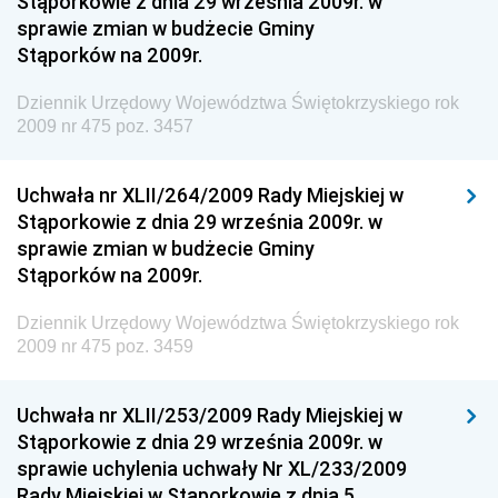
Stąporkowie z dnia 29 września 2009r. w
Dziennik Urzędowy Ministra Rozwoju i Finansów
sprawie zmian w budżecie Gminy
Stąporków na 2009r.
Dziennik Urzędowy Wyższego Urzędu Górniczego
Dziennik Urzędowy Prezesa Urzędu Transportu
Dziennik Urzędowy Województwa Świętokrzyskiego rok
Kolejowego
2009 nr 475 poz. 3457
Dziennik Urzędowy Ministra Przedsiębiorczości i
Technologii
Uchwała nr XLII/264/2009 Rady Miejskiej w
Stąporkowie z dnia 29 września 2009r. w
Dziennik Urzędowy Ministra Inwestycji i Rozwoju
sprawie zmian w budżecie Gminy
Dziennik Urzędowy Naczelnego Dyrektora Archiwów
Stąporków na 2009r.
Państwowych
Dziennik Urzędowy Województwa Świętokrzyskiego rok
Dziennik Urzędowy Ministra Finansów, Inwestycji i
2009 nr 475 poz. 3459
Rozwoju
Dziennik Urzędowy Ministra Klimatu
Uchwała nr XLII/253/2009 Rady Miejskiej w
Dziennik Urzędowy Ministra Sportu
Stąporkowie z dnia 29 września 2009r. w
Dziennik Urzędowy Ministra Funduszy i Polityki
sprawie uchylenia uchwały Nr XL/233/2009
Regionalnej
Rady Miejskiej w Stąporkowie z dnia 5