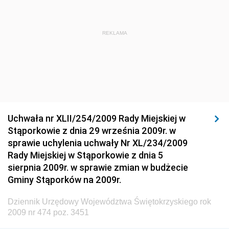
Dziennik Urzędowy Ministra Rozwoju Regionalnego
Dziennik Urzędowy Ministra Budownictwa i Przemysłu
REKLAMA
Materiałów Budowlanych
Dziennik Urzędowy Ministra Infrastruktury i Rozwoju
Dziennik Urzędowy Głównego Inspektoratu Ochrony
Środowiska
Dziennik Urzędowy Generalnej Dyrekcji Ochrony
Uchwała nr XLII/254/2009 Rady Miejskiej w
Środowiska
Stąporkowie z dnia 29 września 2009r. w
Dziennik Urzędowy Ministerstwa Administracji,
sprawie uchylenia uchwały Nr XL/234/2009
Gospodarki Terenowej i Ochrony Środowiska
Rady Miejskiej w Stąporkowie z dnia 5
sierpnia 2009r. w sprawie zmian w budżecie
Dziennik Urzędowy Ministerstwa Administracji i
Gminy Stąporków na 2009r.
Gospodarki Przestrzennej
Dziennik Urzędowy Unii Europejskiej, L
Dziennik Urzędowy Województwa Świętokrzyskiego rok
2009 nr 474 poz. 3451
Dziennik Urzędowy Ministerstwa Komunikacji