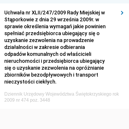
Dziennik Urzędowy Komisji Nadzoru Finansowego
Uchwała nr XLII/247/2009 Rady Miejskiej w
Dziennik Urzędowy Ministerstwa Hutnictwa i
Stąporkowie z dnia 29 września 2009r. w
Przemysłu Maszynowego
sprawie określenia wymagań jakie powinien
Dziennik Urzędowy Ministerstwa Zdrowia i Opieki
spełniać przedsiębiorca ubiegający się o
Społecznej
uzyskanie zezwolenia na prowadzenie
działalności w zakresie odbierania
Dziennik Urzędowy Ministerstwa Rolnictwa, Leśnictwa
odpadów komunalnych od właścicieli
i Gospodarki Żywnościowej
nieruchomości i przedsiębiorca ubiegający
Dziennik Urzędowy Ministra Spraw Wewnętrznych
się o uzyskanie zezwolenia na opróżnianie
Dziennik Urzędowy Ministra Transportu, Budownictwa
zbiorników bezodpływowych i transport
i Gospodarki Morskiej
nieczystości ciekłych.
Dziennik Urzędowy Ministra Administracji i Cyfryzacji
Dziennik Urzędowy Województwa Świętokrzyskiego rok
Dziennik Urzędowy Głównego Inspektora Ochrony
2009 nr 474 poz. 3448
Środowiska
Dziennik Urzędowy Ministra Środowiska
Dziennik Urzędowy Ministra Sportu i Turystyki