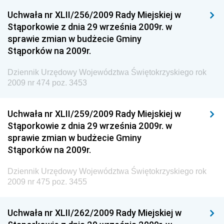
Dziennik Urzędowy Ministerstwa Przemysłu
Uchwała nr XLII/256/2009 Rady Miejskiej w
Chemicznego i Lekkiego
Stąporkowie z dnia 29 września 2009r. w
Dziennik Urzędowy Ministerstwa Rolnictwa i
sprawie zmian w budżecie Gminy
Gospodarki Żywnościowej
Stąporków na 2009r.
Dziennik Urzędowy Ministra Rodziny, Pracy i Polityki
Społecznej
Dziennik Urzędowy Województwa Świętokrzyskiego rok
2009 nr 474 poz. 3453
Dziennik Urzędowy Ministra Cyfryzacji
Dziennik Urzędowy Ministra Rozwoju
Uchwała nr XLII/259/2009 Rady Miejskiej w
Dziennik Urzędowy Ministra Infrastruktury i
Stąporkowie z dnia 29 września 2009r. w
Budownictwa
sprawie zmian w budżecie Gminy
Stąporków na 2009r.
Dziennik Urzędowy Ministra Gospodarki Morskiej i
Żeglugi Śródlądowej
Dziennik Urzędowy Województwa Świętokrzyskiego rok
Dziennik Urzędowy Ministra Energii
2009 nr 475 poz. 3455
Dziennik Urzędowy Ministra Finansów
Uchwała nr XLII/262/2009 Rady Miejskiej w
Dziennik Urzędowy Ministra Sprawiedliwości