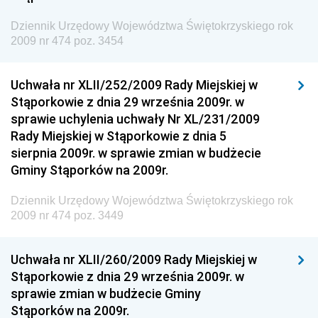
Dziennik Urzędowy Komendy Głównej Straży
Dziennik Urzędowy Województwa Świętokrzyskiego rok
Granicznej
2009 nr 474 poz. 3454
Dziennik Urzędowy Głównego Inspektoratu Transportu
Drogowego
Uchwała nr XLII/252/2009 Rady Miejskiej w
Stąporkowie z dnia 29 września 2009r. w
Dziennik Urzędowy Narodowego Banku Polskiego
sprawie uchylenia uchwały Nr XL/231/2009
Dziennik Urzędowy Komendy Głównej Policji
Rady Miejskiej w Stąporkowie z dnia 5
sierpnia 2009r. w sprawie zmian w budżecie
Dziennik Urzędowy Ministra Pracy i Polityki
Gminy Stąporków na 2009r.
Społecznej
Dziennik Urzędowy Ministra Transportu, Budownictwa
Dziennik Urzędowy Województwa Świętokrzyskiego rok
i Gospodarki Morskiej
2009 nr 474 poz. 3449
Dziennik Urzędowy Ministra Rozwoju i Technologii
Uchwała nr XLII/260/2009 Rady Miejskiej w
Dziennik Urzędowy Ministra Spraw Zagranicznych
Stąporkowie z dnia 29 września 2009r. w
Dziennik Urzędowy Centralnego Biura
sprawie zmian w budżecie Gminy
Antykorupcyjnego
Stąporków na 2009r.