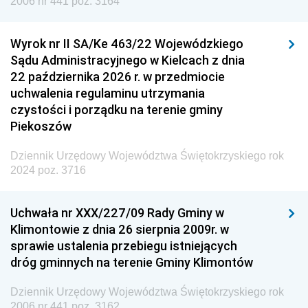
2006 nr 441 poz. 3164
Wyrok nr II SA/Ke 463/22 Wojewódzkiego
Sądu Administracyjnego w Kielcach z dnia
22 października 2026 r. w przedmiocie
uchwalenia regulaminu utrzymania
czystości i porządku na terenie gminy
Piekoszów
Dziennik Urzędowy Województwa Świętokrzyskiego rok
2024 poz. 3716
Uchwała nr XXX/227/09 Rady Gminy w
Klimontowie z dnia 26 sierpnia 2009r. w
sprawie ustalenia przebiegu istniejących
dróg gminnych na terenie Gminy Klimontów
Dziennik Urzędowy Województwa Świętokrzyskiego rok
2006 nr 441 poz. 3162