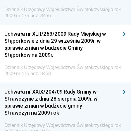
Dziennik Urzędowy Agencji Bezpieczeństwa
Wewnętrznego
Dziennik Urzędowy Województwa Świętokrzyskiego rok
2009 nr 475 poz. 3456
Dziennik Urzędowy Urzędu Patentowego
Rzeczypospolitej Polskiej
Uchwała nr XLII/263/2009 Rady Miejskiej w
Dziennik Urzędowy Generalnej Dyrekcji Dróg
Stąporkowie z dnia 29 września 2009r. w
Krajowych i Autostrad
sprawie zmian w budżecie Gminy
Dziennik Urzędowy Ministra Środowiska
Stąporków na 2009r.
Dziennik Urzędowy Ministra Administracji i Cyfryzacji
Dziennik Urzędowy Województwa Świętokrzyskiego rok
Dziennik Urzędowy Ministra Edukacji
2009 nr 475 poz. 3458
Dziennik Urzędowy Ministra Nauki
Uchwała nr XXIX/204/09 Rady Gminy w
Dziennik Urzędowy Ministra Przemysłu
Strawczynie z dnia 28 sierpnia 2009r. w
Dziennik Urzędowy Ministra Finansów i Gospodarki
sprawie zmian w budżecie gminy
Strawczyn na 2009 rok
Dziennik Urzędowy Ministra do Spraw Unii
Europejskiej
Dziennik Urzędowy Województwa Świętokrzyskiego rok
Dziennik Urzędowy Agencji Wywiadu