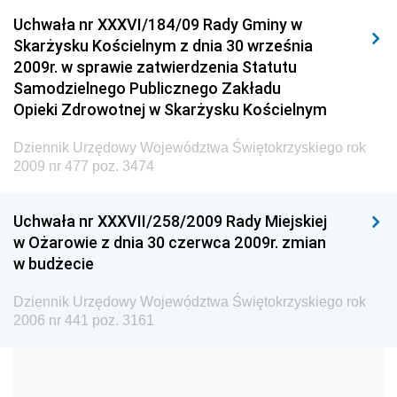
Dziennik Urzędowy Urzędu Komunikacji
Uchwała nr XXXVI/184/09 Rady Gminy w
Elektronicznej
Skarżysku Kościelnym z dnia 30 września
Dziennik Urzędowy Ministra Spraw Wewnętrznych i
2009r. w sprawie zatwierdzenia Statutu
Administracji
Samodzielnego Publicznego Zakładu
Dziennik Urzędowy Ministra Transportu
Opieki Zdrowotnej w Skarżysku Kościelnym
Dziennik Urzędowy Ministra Budownictwa
Dziennik Urzędowy Województwa Świętokrzyskiego rok
Dziennik Urzędowy Ministra Nauki i Szkolnictwa
2009 nr 477 poz. 3474
Wyższego
Dziennik Urzędowy Głównego Urzędu Miar
Uchwała nr XXXVII/258/2009 Rady Miejskiej
w Ożarowie z dnia 30 czerwca 2009r. zmian
Dziennik Urzędowy Ministra Rolnictwa i Rozwoju Wsi
w budżecie
Dziennik Urzędowy Ministra Edukacji Narodowej i
Sportu
Dziennik Urzędowy Województwa Świętokrzyskiego rok
2006 nr 441 poz. 3161
Dziennik Urzędowy Ministra Edukacji i Nauki
Dziennik Urzędowy Ministra Edukacji Narodowej
Dziennik Urzędowy Ministra Gospodarki Morskiej