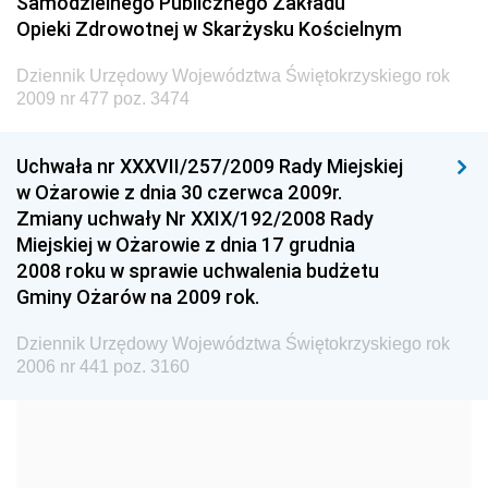
Samodzielnego Publicznego Zakładu
Dziennik Urzędowy Ministra Transportu
Opieki Zdrowotnej w Skarżysku Kościelnym
Dziennik Urzędowy Ministra Budownictwa
Dziennik Urzędowy Województwa Świętokrzyskiego rok
Dziennik Urzędowy Ministra Nauki i Szkolnictwa
2009 nr 477 poz. 3474
Wyższego
Dziennik Urzędowy Głównego Urzędu Miar
Uchwała nr XXXVII/257/2009 Rady Miejskiej
w Ożarowie z dnia 30 czerwca 2009r.
Dziennik Urzędowy Ministra Rolnictwa i Rozwoju Wsi
Zmiany uchwały Nr XXIX/192/2008 Rady
Dziennik Urzędowy Ministra Edukacji Narodowej i
Miejskiej w Ożarowie z dnia 17 grudnia
Sportu
2008 roku w sprawie uchwalenia budżetu
Gminy Ożarów na 2009 rok.
Dziennik Urzędowy Ministra Edukacji i Nauki
Dziennik Urzędowy Ministra Edukacji Narodowej
Dziennik Urzędowy Województwa Świętokrzyskiego rok
2006 nr 441 poz. 3160
Dziennik Urzędowy Ministra Gospodarki Morskiej
Dziennik Urzędowy Ministra Obrony Narodowej
Dziennik Urzędowy Komendy Głównej Państwowej
Straży Pożarnej