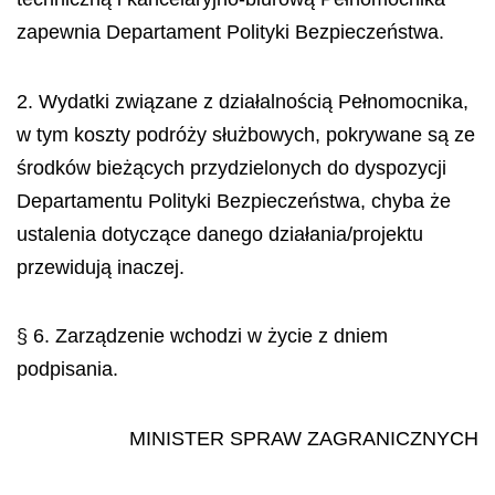
zapewnia Departament Polityki Bezpieczeństwa.
2. Wydatki związane z działalnością Pełnomocnika,
w tym koszty podróży służbowych, pokrywane są ze
środków bieżących przydzielonych do dyspozycji
Departamentu Polityki Bezpiecze
ń
stwa, chyba
ż
e
ustalenia dotycz
ą
ce danego dzia
ł
ania/projektu
przewiduj
ą
inaczej.
§ 6. Zarządzenie wchodzi w życie z dniem
podpisania.
MINISTER SPRAW ZAGRANICZNYCH