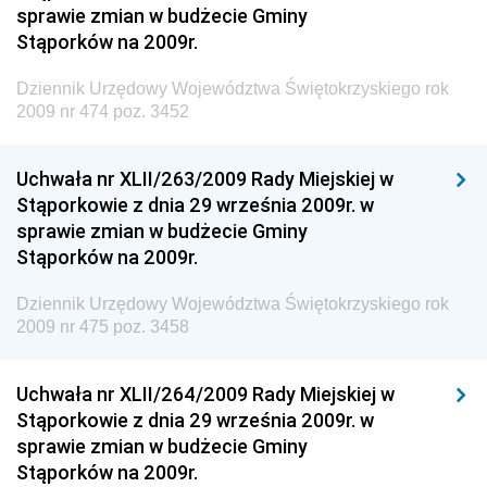
sprawie zmian w budżecie Gminy
Dziennik Urzędowy Ministra Infrastruktury i Rozwoju
Stąporków na 2009r.
Dziennik Urzędowy Głównego Inspektoratu Ochrony
Środowiska
Dziennik Urzędowy Województwa Świętokrzyskiego rok
2009 nr 474 poz. 3452
Dziennik Urzędowy Generalnej Dyrekcji Ochrony
Środowiska
Uchwała nr XLII/263/2009 Rady Miejskiej w
Dziennik Urzędowy Ministerstwa Administracji,
Stąporkowie z dnia 29 września 2009r. w
Gospodarki Terenowej i Ochrony Środowiska
sprawie zmian w budżecie Gminy
Dziennik Urzędowy Ministerstwa Administracji i
Stąporków na 2009r.
Gospodarki Przestrzennej
Dziennik Urzędowy Województwa Świętokrzyskiego rok
Dziennik Urzędowy Unii Europejskiej, L
2009 nr 475 poz. 3458
Dziennik Urzędowy Ministerstwa Komunikacji
Dziennik Urzędowy Ministerstwa Przemysłu
Uchwała nr XLII/264/2009 Rady Miejskiej w
Chemicznego i Lekkiego
Stąporkowie z dnia 29 września 2009r. w
sprawie zmian w budżecie Gminy
Dziennik Urzędowy Ministerstwa Rolnictwa i
Stąporków na 2009r.
Gospodarki Żywnościowej