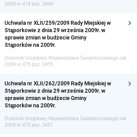
2009 nr 474 poz. 3449
Inspektora Ochrony Środowiska
Dziennik Urzędowy Ministra Klimatu i Środowiska
Uchwała nr XLII/259/2009 Rady Miejskiej w
Dziennik Urzędowy Ministerstwa Kultury, Dziedzictwa
Stąporkowie z dnia 29 września 2009r. w
Narodowego i Sportu
sprawie zmian w budżecie Gminy
Stąporków na 2009r.
Dziennik Urzędowy Ministra Finansów, Funduszy i
Polityki Regionalnej
Dziennik Urzędowy Województwa Świętokrzyskiego rok
Dziennik Urzędowy Ministra Rozwoju, Pracy i
2009 nr 475 poz. 3455
Technologii
Dziennik Urzędowy Ministra Kultury, Dziedzictwa
Uchwała nr XLII/262/2009 Rady Miejskiej w
Narodowego i Sportu
Stąporkowie z dnia 29 września 2009r. w
sprawie zmian w budżecie Gminy
Dziennik Urzędowy Ministra Rodziny i Polityki
Stąporków na 2009r.
Społecznej
Dziennik Urzędowy Komendy Głównej Straży
Dziennik Urzędowy Województwa Świętokrzyskiego rok
Granicznej
2009 nr 475 poz. 3457
Dziennik Urzędowy Głównego Inspektoratu Transportu