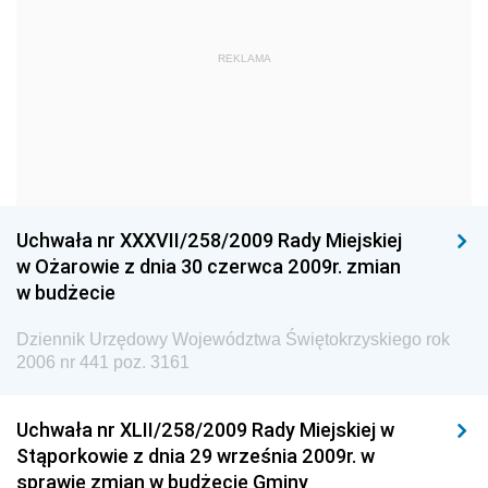
Dziennik Urzędowy Głównego Urzędu Statystycznego
Dziennik Urzędowy Ministra Kultury i Dziedzictwa
REKLAMA
Narodowego
Dziennik Urzędowy Komendy Głównej Policji
Dziennik Urzędowy Ministra Gospodarki
Dziennik Urzędowy Urzędu Ochrony Konkurencji i
Konsumentów
Uchwała nr XXXVII/258/2009 Rady Miejskiej
Dziennik Urzędowy Ministra Pracy i Polityki
w Ożarowie z dnia 30 czerwca 2009r. zmian
Społecznej
w budżecie
Dziennik Urzędowy Ministra Spraw Zagranicznych
Dziennik Urzędowy Województwa Świętokrzyskiego rok
Dziennik Urzędowy Urzędu Lotnictwa Cywilnego
2006 nr 441 poz. 3161
Dziennik Urzędowy Komisji Nadzoru Finansowego
Uchwała nr XLII/258/2009 Rady Miejskiej w
Dziennik Urzędowy Ministerstwa Hutnictwa i
Stąporkowie z dnia 29 września 2009r. w
Przemysłu Maszynowego
sprawie zmian w budżecie Gminy