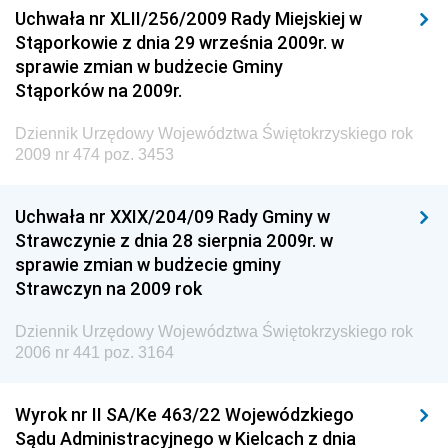
Uchwała nr XLII/256/2009 Rady Miejskiej w
Dziennik Urzędowy Generalnej Dyrekcji Dróg
Stąporkowie z dnia 29 września 2009r. w
Krajowych i Autostrad
sprawie zmian w budżecie Gminy
Dziennik Urzędowy Ministra Środowiska
Stąporków na 2009r.
Dziennik Urzędowy Ministra Administracji i Cyfryzacji
Dziennik Urzędowy Województwa Świętokrzyskiego rok
Dziennik Urzędowy Ministra Edukacji
2009 nr 474 poz. 3453
Dziennik Urzędowy Ministra Nauki
Uchwała nr XXIX/204/09 Rady Gminy w
Dziennik Urzędowy Ministra Przemysłu
Strawczynie z dnia 28 sierpnia 2009r. w
Dziennik Urzędowy Ministra Finansów i Gospodarki
sprawie zmian w budżecie gminy
Strawczyn na 2009 rok
Dziennik Urzędowy Ministra do Spraw Unii
Europejskiej
Dziennik Urzędowy Województwa Świętokrzyskiego rok
Dziennik Urzędowy Agencji Wywiadu
2006 nr 441 poz. 3164
Wyrok nr II SA/Ke 463/22 Wojewódzkiego
Sądu Administracyjnego w Kielcach z dnia