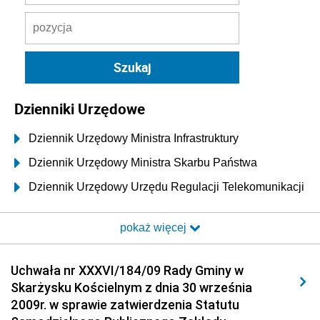
Dzienniki Urzędowe
Dziennik Urzędowy Ministra Infrastruktury
Dziennik Urzędowy Ministra Skarbu Państwa
Dziennik Urzędowy Urzędu Regulacji Telekomunikacji
i Poczty
pokaż więcej
Dziennik Urzędowy Ministra Transportu i Budownictwa
Dziennik Urzędowy Urzędu Komunikacji
Uchwała nr XXXVI/184/09 Rady Gminy w
Elektronicznej
Skarżysku Kościelnym z dnia 30 września
Dziennik Urzędowy Ministra Spraw Wewnętrznych i
2009r. w sprawie zatwierdzenia Statutu
Administracji