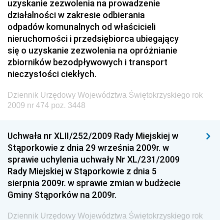
uzyskanie zezwolenia na prowadzenie
Kolejowego
działalności w zakresie odbierania
Dziennik Urzędowy Ministra Przedsiębiorczości i
odpadów komunalnych od właścicieli
Technologii
nieruchomości i przedsiębiorca ubiegający
się o uzyskanie zezwolenia na opróżnianie
Dziennik Urzędowy Ministra Inwestycji i Rozwoju
zbiorników bezodpływowych i transport
Dziennik Urzędowy Naczelnego Dyrektora Archiwów
nieczystości ciekłych.
Państwowych
Dziennik Urzędowy Województwa Świętokrzyskiego rok
Dziennik Urzędowy Ministra Finansów, Inwestycji i
2009 nr 474 poz. 3448
Rozwoju
Dziennik Urzędowy Ministra Klimatu
Uchwała nr XLII/252/2009 Rady Miejskiej w
Dziennik Urzędowy Ministra Sportu
Stąporkowie z dnia 29 września 2009r. w
Dziennik Urzędowy Ministra Funduszy i Polityki
sprawie uchylenia uchwały Nr XL/231/2009
Regionalnej
Rady Miejskiej w Stąporkowie z dnia 5
sierpnia 2009r. w sprawie zmian w budżecie
Dziennik Urzędowy Ministra Aktywów Państwowych
Gminy Stąporków na 2009r.
Dziennik Urzędowy Ministra Zdrowia
Dziennik Urzędowy Województwa Świętokrzyskiego rok
Dziennik Urzędowy Ministra Środowiska i Głównego