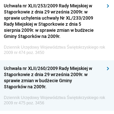
Drogowego
Uchwała nr XLII/253/2009 Rady Miejskiej w
Stąporkowie z dnia 29 września 2009r. w
Dziennik Urzędowy Narodowego Banku Polskiego
sprawie uchylenia uchwały Nr XL/233/2009
Dziennik Urzędowy Komendy Głównej Policji
Rady Miejskiej w Stąporkowie z dnia 5
sierpnia 2009r. w sprawie zmian w budżecie
Dziennik Urzędowy Ministra Pracy i Polityki
Gminy Stąporków na 2009r.
Społecznej
Dziennik Urzędowy Ministra Transportu, Budownictwa
Dziennik Urzędowy Województwa Świętokrzyskiego rok
i Gospodarki Morskiej
2009 nr 474 poz. 3450
Dziennik Urzędowy Ministra Rozwoju i Technologii
Uchwała nr XLII/260/2009 Rady Miejskiej w
Dziennik Urzędowy Ministra Spraw Zagranicznych
Stąporkowie z dnia 29 września 2009r. w
Dziennik Urzędowy Centralnego Biura
sprawie zmian w budżecie Gminy
Antykorupcyjnego
Stąporków na 2009r.
Dziennik Urzędowy Agencji Bezpieczeństwa
Wewnętrznego
Dziennik Urzędowy Województwa Świętokrzyskiego rok
2009 nr 475 poz. 3456
Dziennik Urzędowy Urzędu Patentowego
Rzeczypospolitej Polskiej