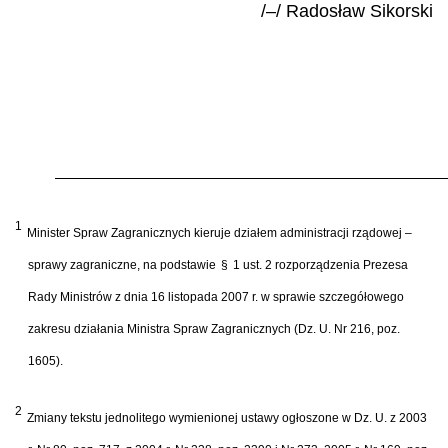
/–/ Rados
ł
aw Sikorski
1
Minister Spraw Zagranicznych kieruje dzia
ł
em administracji rz
ą
dowej –
sprawy zagraniczne, na podstawie
§
1 ust. 2 rozporz
ą
dzenia Prezesa
Rady Ministr
ó
w z dnia 16 listopada 2007 r. w sprawie szczeg
ół
owego
zakresu dzia
ł
ania Ministra Spraw Zagranicznych (Dz. U. Nr 216, poz.
1605).
2
Zmiany tekstu jednolitego wymienionej ustawy og
ł
oszone w Dz. U. z 2003