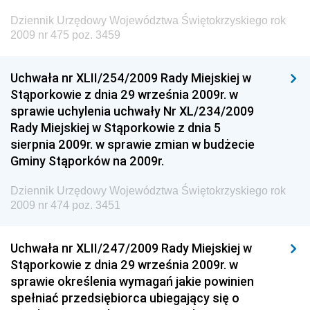
Dziennik Urzędowy Ministra Rodziny, Pracy i Polityki
Dziennik Urzędowy Województwa Świętokrzyskiego rok
Społecznej
2009 nr 475 poz. 3459
Dziennik Urzędowy Ministra Cyfryzacji
Uchwała nr XLII/254/2009 Rady Miejskiej w
Dziennik Urzędowy Ministra Rozwoju
Stąporkowie z dnia 29 września 2009r. w
Dziennik Urzędowy Ministra Infrastruktury i
sprawie uchylenia uchwały Nr XL/234/2009
Budownictwa
Rady Miejskiej w Stąporkowie z dnia 5
sierpnia 2009r. w sprawie zmian w budżecie
Dziennik Urzędowy Ministra Gospodarki Morskiej i
Gminy Stąporków na 2009r.
Żeglugi Śródlądowej
Dziennik Urzędowy Ministra Energii
Dziennik Urzędowy Województwa Świętokrzyskiego rok
2009 nr 474 poz. 3451
Dziennik Urzędowy Ministra Finansów
Dziennik Urzędowy Ministra Sprawiedliwości
Uchwała nr XLII/247/2009 Rady Miejskiej w
Dziennik Urzędowy Ministra Rozwoju i Finansów
Stąporkowie z dnia 29 września 2009r. w
Dziennik Urzędowy Wyższego Urzędu Górniczego
sprawie określenia wymagań jakie powinien
spełniać przedsiębiorca ubiegający się o
Dziennik Urzędowy Prezesa Urzędu Transportu