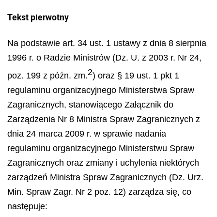
Tekst pierwotny
Na podstawie art. 34 ust. 1 ustawy z dnia 8 sierpnia
1996 r. o Radzie Ministr
ó
w (Dz. U. z 2003 r. Nr 24,
2
poz. 199 z p
óź
n. zm.
) oraz
§
19 ust. 1 pkt 1
regulaminu organizacyjnego Ministerstwa Spraw
Zagranicznych, stanowi
ą
cego Za
łą
cznik do
Zarz
ą
dzenia Nr 8 Ministra Spraw Zagranicznych z
dnia 24 marca 2009 r. w sprawie nadania
regulaminu organizacyjnego Ministerstwu Spraw
Zagranicznych oraz zmiany i uchylenia niekt
ó
rych
zarz
ą
dze
ń
Ministra Spraw Zagranicznych (Dz. Urz.
Min. Spraw Zagr. Nr 2 poz. 12) zarz
ą
dza si
ę
, co
nast
ę
puje: