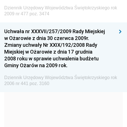
Dziennik Urzędowy Ministra Budownictwa
Dziennik Urzędowy Województwa Świętokrzyskiego rok
Dziennik Urzędowy Ministra Nauki i Szkolnictwa
2009 nr 477 poz. 3474
Wyższego
Dziennik Urzędowy Głównego Urzędu Miar
Uchwała nr XXXVII/257/2009 Rady Miejskiej
w Ożarowie z dnia 30 czerwca 2009r.
Dziennik Urzędowy Ministra Rolnictwa i Rozwoju Wsi
Zmiany uchwały Nr XXIX/192/2008 Rady
Dziennik Urzędowy Ministra Edukacji Narodowej i
Miejskiej w Ożarowie z dnia 17 grudnia
Sportu
2008 roku w sprawie uchwalenia budżetu
Gminy Ożarów na 2009 rok.
Dziennik Urzędowy Ministra Edukacji i Nauki
Dziennik Urzędowy Ministra Edukacji Narodowej
Dziennik Urzędowy Województwa Świętokrzyskiego rok
2006 nr 441 poz. 3160
Dziennik Urzędowy Ministra Gospodarki Morskiej
Dziennik Urzędowy Ministra Obrony Narodowej
Dziennik Urzędowy Komendy Głównej Państwowej
Straży Pożarnej
Dziennik Urzędowy Głównego Urzędu Statystycznego