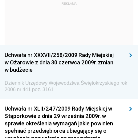
Dziennik Urzędowy Ministra Kultury i Dziedzictwa
REKLAMA
Narodowego
Dziennik Urzędowy Komendy Głównej Policji
Dziennik Urzędowy Ministra Gospodarki
Dziennik Urzędowy Urzędu Ochrony Konkurencji i
Konsumentów
Uchwała nr XXXVII/258/2009 Rady Miejskiej
Dziennik Urzędowy Ministra Pracy i Polityki
w Ożarowie z dnia 30 czerwca 2009r. zmian
Społecznej
w budżecie
Dziennik Urzędowy Ministra Spraw Zagranicznych
Dziennik Urzędowy Województwa Świętokrzyskiego rok
Dziennik Urzędowy Urzędu Lotnictwa Cywilnego
2006 nr 441 poz. 3161
Dziennik Urzędowy Komisji Nadzoru Finansowego
Uchwała nr XLII/247/2009 Rady Miejskiej w
Dziennik Urzędowy Ministerstwa Hutnictwa i
Stąporkowie z dnia 29 września 2009r. w
Przemysłu Maszynowego
sprawie określenia wymagań jakie powinien
Dziennik Urzędowy Ministerstwa Zdrowia i Opieki
spełniać przedsiębiorca ubiegający się o
Społecznej