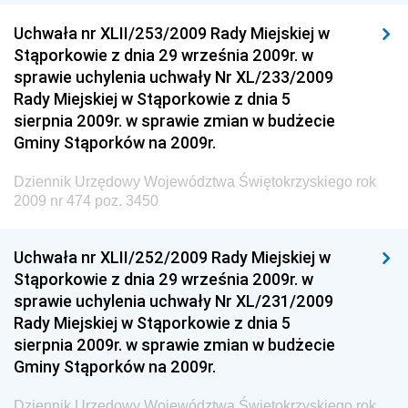
Dziennik Urzędowy Ministra Przedsiębiorczości i
Technologii
Uchwała nr XLII/253/2009 Rady Miejskiej w
Stąporkowie z dnia 29 września 2009r. w
Dziennik Urzędowy Ministra Inwestycji i Rozwoju
sprawie uchylenia uchwały Nr XL/233/2009
Dziennik Urzędowy Naczelnego Dyrektora Archiwów
Rady Miejskiej w Stąporkowie z dnia 5
Państwowych
sierpnia 2009r. w sprawie zmian w budżecie
Dziennik Urzędowy Ministra Finansów, Inwestycji i
Gminy Stąporków na 2009r.
Rozwoju
Dziennik Urzędowy Województwa Świętokrzyskiego rok
Dziennik Urzędowy Ministra Klimatu
2009 nr 474 poz. 3450
Dziennik Urzędowy Ministra Sportu
Dziennik Urzędowy Ministra Funduszy i Polityki
Uchwała nr XLII/252/2009 Rady Miejskiej w
Regionalnej
Stąporkowie z dnia 29 września 2009r. w
sprawie uchylenia uchwały Nr XL/231/2009
Dziennik Urzędowy Ministra Aktywów Państwowych
Rady Miejskiej w Stąporkowie z dnia 5
Dziennik Urzędowy Ministra Zdrowia
sierpnia 2009r. w sprawie zmian w budżecie
Gminy Stąporków na 2009r.
Dziennik Urzędowy Ministra Środowiska i Głównego
Inspektora Ochrony Środowiska
Dziennik Urzędowy Województwa Świętokrzyskiego rok