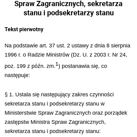
Spraw Zagranicznych, sekretarza
stanu i podsekretarzy stanu
Tekst pierwotny
Na podstawie art. 37 ust. 2 ustawy z dnia 8 sierpnia
1996 r. o Radzie Ministr
ó
w (Dz. U. z 2003 r. Nr 24,
1
poz. 199 z p
óź
n. zm.
) postanawia si
ę
, co
nast
ę
puje:
§ 1. Ustala się następujący zakres czynności
sekretarza stanu i podsekretarzy stanu w
Ministerstwie Spraw Zagranicznych oraz porz
ą
dek
zast
ę
pstw Ministra Spraw Zagranicznych,
sekretarza stanu i podsekretarzy stanu: