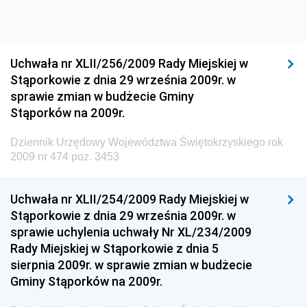
Dziennik Urzędowy Głównego Inspektoratu Ochrony
Środowiska
Dziennik Urzędowy Generalnej Dyrekcji Ochrony
Uchwała nr XLII/256/2009 Rady Miejskiej w
Środowiska
Stąporkowie z dnia 29 września 2009r. w
Dziennik Urzędowy Ministerstwa Administracji,
sprawie zmian w budżecie Gminy
Gospodarki Terenowej i Ochrony Środowiska
Stąporków na 2009r.
Dziennik Urzędowy Ministerstwa Administracji i
Dziennik Urzędowy Województwa Świętokrzyskiego rok
Gospodarki Przestrzennej
2009 nr 474 poz. 3453
Dziennik Urzędowy Unii Europejskiej, L
Dziennik Urzędowy Ministerstwa Komunikacji
Uchwała nr XLII/254/2009 Rady Miejskiej w
Stąporkowie z dnia 29 września 2009r. w
Dziennik Urzędowy Ministerstwa Przemysłu
sprawie uchylenia uchwały Nr XL/234/2009
Chemicznego i Lekkiego
Rady Miejskiej w Stąporkowie z dnia 5
Dziennik Urzędowy Ministerstwa Rolnictwa i
sierpnia 2009r. w sprawie zmian w budżecie
Gospodarki Żywnościowej
Gminy Stąporków na 2009r.
Dziennik Urzędowy Ministra Rodziny, Pracy i Polityki