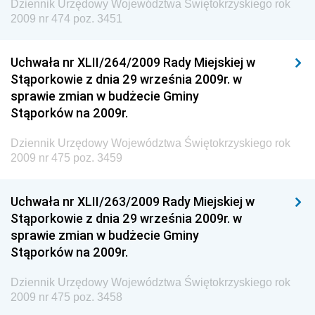
Społecznej
Dziennik Urzędowy Województwa Świętokrzyskiego rok
2009 nr 474 poz. 3451
Dziennik Urzędowy Ministra Cyfryzacji
Dziennik Urzędowy Ministra Rozwoju
Uchwała nr XLII/264/2009 Rady Miejskiej w
Dziennik Urzędowy Ministra Infrastruktury i
Stąporkowie z dnia 29 września 2009r. w
Budownictwa
sprawie zmian w budżecie Gminy
Stąporków na 2009r.
Dziennik Urzędowy Ministra Gospodarki Morskiej i
Żeglugi Śródlądowej
Dziennik Urzędowy Województwa Świętokrzyskiego rok
Dziennik Urzędowy Ministra Energii
2009 nr 475 poz. 3459
Dziennik Urzędowy Ministra Finansów
Uchwała nr XLII/263/2009 Rady Miejskiej w
Dziennik Urzędowy Ministra Sprawiedliwości
Stąporkowie z dnia 29 września 2009r. w
Dziennik Urzędowy Ministra Rozwoju i Finansów
sprawie zmian w budżecie Gminy
Stąporków na 2009r.
Dziennik Urzędowy Wyższego Urzędu Górniczego
Dziennik Urzędowy Prezesa Urzędu Transportu
Dziennik Urzędowy Województwa Świętokrzyskiego rok
Kolejowego
2009 nr 475 poz. 3458