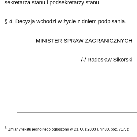
sekretarza stanu i podsekretarzy stanu.
§ 4. Decyzja wchodzi w życie z dniem podpisania.
MINISTER SPRAW ZAGRANICZNYCH
/-/ Rados
ł
aw Sikorski
1
Zmiany tekstu jednolitego og
ł
oszono w Dz. U. z 2003 r. Nr 80, poz. 717, z