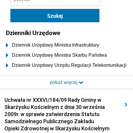
Dzienniki Urzędowe
Dziennik Urzędowy Ministra Infrastruktury
Dziennik Urzędowy Ministra Skarbu Państwa
Dziennik Urzędowy Urzędu Regulacji Telekomunikacji
i Poczty
pokaż więcej
Dziennik Urzędowy Ministra Transportu i Budownictwa
Dziennik Urzędowy Urzędu Komunikacji
Uchwała nr XXXVI/184/09 Rady Gminy w
Elektronicznej
Skarżysku Kościelnym z dnia 30 września
Dziennik Urzędowy Ministra Spraw Wewnętrznych i
2009r. w sprawie zatwierdzenia Statutu
Administracji
Samodzielnego Publicznego Zakładu
Dziennik Urzędowy Ministra Transportu
Opieki Zdrowotnej w Skarżysku Kościelnym