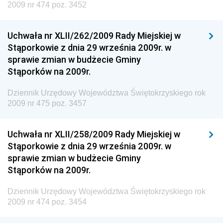
2009 nr 474 poz. 3452
Dziennik Urzędowy Ministra Kultury, Dziedzictwa
Narodowego i Sportu
Uchwała nr XLII/262/2009 Rady Miejskiej w
Dziennik Urzędowy Ministra Rodziny i Polityki
Stąporkowie z dnia 29 września 2009r. w
Społecznej
sprawie zmian w budżecie Gminy
Dziennik Urzędowy Komendy Głównej Straży
Stąporków na 2009r.
Granicznej
Dziennik Urzędowy Województwa Świętokrzyskiego rok
Dziennik Urzędowy Głównego Inspektoratu Transportu
2009 nr 475 poz. 3457
Drogowego
Dziennik Urzędowy Narodowego Banku Polskiego
Uchwała nr XLII/258/2009 Rady Miejskiej w
Dziennik Urzędowy Komendy Głównej Policji
Stąporkowie z dnia 29 września 2009r. w
sprawie zmian w budżecie Gminy
Dziennik Urzędowy Ministra Pracy i Polityki
Stąporków na 2009r.
Społecznej
Dziennik Urzędowy Ministra Transportu, Budownictwa
Dziennik Urzędowy Województwa Świętokrzyskiego rok
i Gospodarki Morskiej
2009 nr 474 poz. 3454
Dziennik Urzędowy Ministra Rozwoju i Technologii