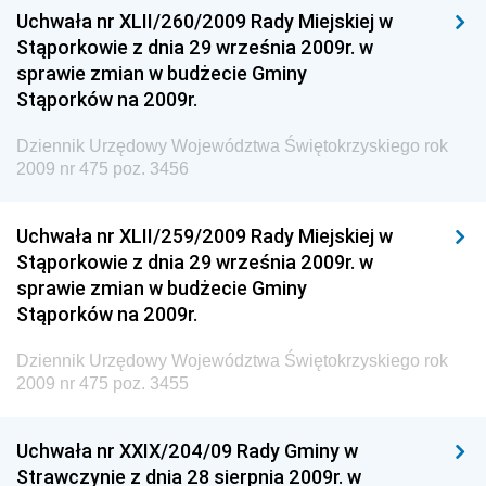
Uchwała nr XLII/260/2009 Rady Miejskiej w
Dziennik Urzędowy Ministra Spraw Zagranicznych
Stąporkowie z dnia 29 września 2009r. w
Dziennik Urzędowy Centralnego Biura
sprawie zmian w budżecie Gminy
Antykorupcyjnego
Stąporków na 2009r.
Dziennik Urzędowy Agencji Bezpieczeństwa
Wewnętrznego
Dziennik Urzędowy Województwa Świętokrzyskiego rok
2009 nr 475 poz. 3456
Dziennik Urzędowy Urzędu Patentowego
Rzeczypospolitej Polskiej
Uchwała nr XLII/259/2009 Rady Miejskiej w
Dziennik Urzędowy Generalnej Dyrekcji Dróg
Stąporkowie z dnia 29 września 2009r. w
Krajowych i Autostrad
sprawie zmian w budżecie Gminy
Dziennik Urzędowy Ministra Środowiska
Stąporków na 2009r.
Dziennik Urzędowy Ministra Administracji i Cyfryzacji
Dziennik Urzędowy Województwa Świętokrzyskiego rok
Dziennik Urzędowy Ministra Edukacji
2009 nr 475 poz. 3455
Dziennik Urzędowy Ministra Nauki
Uchwała nr XXIX/204/09 Rady Gminy w
Dziennik Urzędowy Ministra Przemysłu
Strawczynie z dnia 28 sierpnia 2009r. w