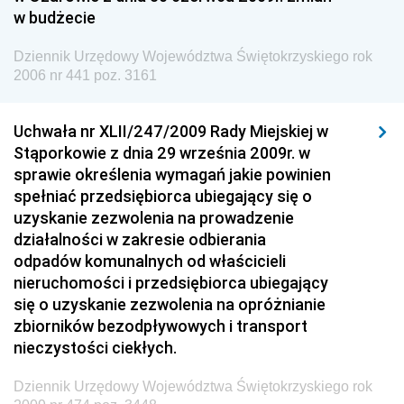
Społecznej
w budżecie
Dziennik Urzędowy Ministra Spraw Zagranicznych
Dziennik Urzędowy Województwa Świętokrzyskiego rok
Dziennik Urzędowy Urzędu Lotnictwa Cywilnego
2006 nr 441 poz. 3161
Dziennik Urzędowy Komisji Nadzoru Finansowego
Uchwała nr XLII/247/2009 Rady Miejskiej w
Dziennik Urzędowy Ministerstwa Hutnictwa i
Stąporkowie z dnia 29 września 2009r. w
Przemysłu Maszynowego
sprawie określenia wymagań jakie powinien
Dziennik Urzędowy Ministerstwa Zdrowia i Opieki
spełniać przedsiębiorca ubiegający się o
Społecznej
uzyskanie zezwolenia na prowadzenie
działalności w zakresie odbierania
Dziennik Urzędowy Ministerstwa Rolnictwa, Leśnictwa
odpadów komunalnych od właścicieli
i Gospodarki Żywnościowej
nieruchomości i przedsiębiorca ubiegający
Dziennik Urzędowy Ministra Spraw Wewnętrznych
się o uzyskanie zezwolenia na opróżnianie
Dziennik Urzędowy Ministra Transportu, Budownictwa
zbiorników bezodpływowych i transport
i Gospodarki Morskiej
nieczystości ciekłych.
Dziennik Urzędowy Ministra Administracji i Cyfryzacji
Dziennik Urzędowy Województwa Świętokrzyskiego rok