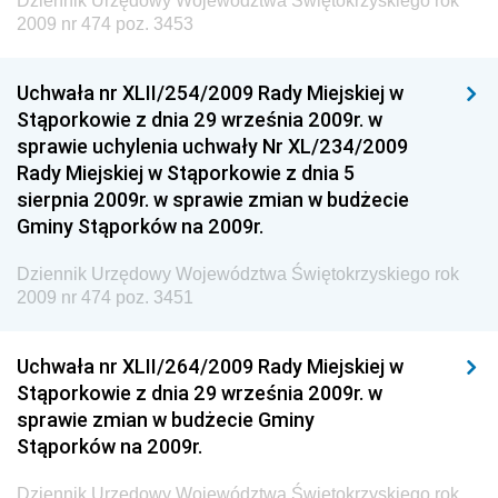
Dziennik Urzędowy Województwa Świętokrzyskiego rok
Gospodarki Przestrzennej
2009 nr 474 poz. 3453
Dziennik Urzędowy Unii Europejskiej, L
Dziennik Urzędowy Ministerstwa Komunikacji
Uchwała nr XLII/254/2009 Rady Miejskiej w
Stąporkowie z dnia 29 września 2009r. w
Dziennik Urzędowy Ministerstwa Przemysłu
sprawie uchylenia uchwały Nr XL/234/2009
Chemicznego i Lekkiego
Rady Miejskiej w Stąporkowie z dnia 5
Dziennik Urzędowy Ministerstwa Rolnictwa i
sierpnia 2009r. w sprawie zmian w budżecie
Gospodarki Żywnościowej
Gminy Stąporków na 2009r.
Dziennik Urzędowy Ministra Rodziny, Pracy i Polityki
Społecznej
Dziennik Urzędowy Województwa Świętokrzyskiego rok
2009 nr 474 poz. 3451
Dziennik Urzędowy Ministra Cyfryzacji
Dziennik Urzędowy Ministra Rozwoju
Uchwała nr XLII/264/2009 Rady Miejskiej w
Dziennik Urzędowy Ministra Infrastruktury i
Stąporkowie z dnia 29 września 2009r. w
Budownictwa
sprawie zmian w budżecie Gminy
Stąporków na 2009r.
Dziennik Urzędowy Ministra Gospodarki Morskiej i
Żeglugi Śródlądowej
Dziennik Urzędowy Województwa Świętokrzyskiego rok