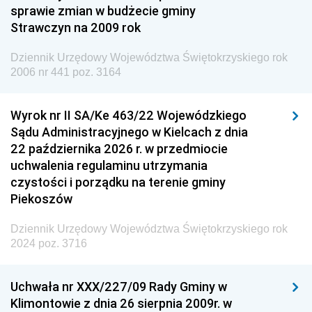
Dziennik Urzędowy Ministra Finansów i Gospodarki
sprawie zmian w budżecie gminy
Strawczyn na 2009 rok
Dziennik Urzędowy Ministra do Spraw Unii
Europejskiej
Dziennik Urzędowy Województwa Świętokrzyskiego rok
Dziennik Urzędowy Agencji Wywiadu
2006 nr 441 poz. 3164
Wyrok nr II SA/Ke 463/22 Wojewódzkiego
Sądu Administracyjnego w Kielcach z dnia
22 października 2026 r. w przedmiocie
uchwalenia regulaminu utrzymania
czystości i porządku na terenie gminy
Piekoszów
Dziennik Urzędowy Województwa Świętokrzyskiego rok
2024 poz. 3716
Uchwała nr XXX/227/09 Rady Gminy w
Klimontowie z dnia 26 sierpnia 2009r. w