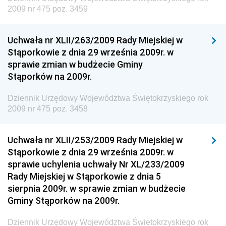
Dziennik Urzędowy Ministra Energii
2009 nr 475 poz. 3459
Dziennik Urzędowy Ministra Finansów
Uchwała nr XLII/263/2009 Rady Miejskiej w
Dziennik Urzędowy Ministra Sprawiedliwości
Stąporkowie z dnia 29 września 2009r. w
Dziennik Urzędowy Ministra Rozwoju i Finansów
sprawie zmian w budżecie Gminy
Stąporków na 2009r.
Dziennik Urzędowy Wyższego Urzędu Górniczego
Dziennik Urzędowy Prezesa Urzędu Transportu
Dziennik Urzędowy Województwa Świętokrzyskiego rok
Kolejowego
2009 nr 475 poz. 3458
Dziennik Urzędowy Ministra Przedsiębiorczości i
Technologii
Uchwała nr XLII/253/2009 Rady Miejskiej w
Stąporkowie z dnia 29 września 2009r. w
Dziennik Urzędowy Ministra Inwestycji i Rozwoju
sprawie uchylenia uchwały Nr XL/233/2009
Dziennik Urzędowy Naczelnego Dyrektora Archiwów
Rady Miejskiej w Stąporkowie z dnia 5
Państwowych
sierpnia 2009r. w sprawie zmian w budżecie
Dziennik Urzędowy Ministra Finansów, Inwestycji i
Gminy Stąporków na 2009r.
Rozwoju
Dziennik Urzędowy Województwa Świętokrzyskiego rok