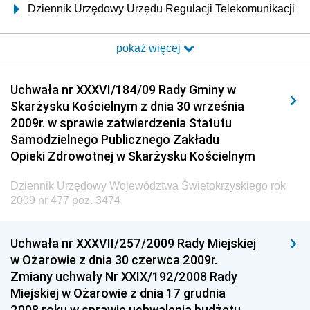
Dziennik Urzędowy Urzędu Regulacji Telekomunikacji
i Poczty
pokaż więcej
Dziennik Urzędowy Ministra Transportu i Budownictwa
Dziennik Urzędowy Urzędu Komunikacji
Uchwała nr XXXVI/184/09 Rady Gminy w
Elektronicznej
Skarżysku Kościelnym z dnia 30 września
Dziennik Urzędowy Ministra Spraw Wewnętrznych i
2009r. w sprawie zatwierdzenia Statutu
Administracji
Samodzielnego Publicznego Zakładu
Dziennik Urzędowy Ministra Transportu
Opieki Zdrowotnej w Skarżysku Kościelnym
Dziennik Urzędowy Ministra Budownictwa
Dziennik Urzędowy Województwa Świętokrzyskiego rok
Dziennik Urzędowy Ministra Nauki i Szkolnictwa
2009 nr 477 poz. 3474
Wyższego
Dziennik Urzędowy Głównego Urzędu Miar
Uchwała nr XXXVII/257/2009 Rady Miejskiej
w Ożarowie z dnia 30 czerwca 2009r.
Dziennik Urzędowy Ministra Rolnictwa i Rozwoju Wsi
Zmiany uchwały Nr XXIX/192/2008 Rady
Dziennik Urzędowy Ministra Edukacji Narodowej i
Miejskiej w Ożarowie z dnia 17 grudnia
Sportu
2008 roku w sprawie uchwalenia budżetu