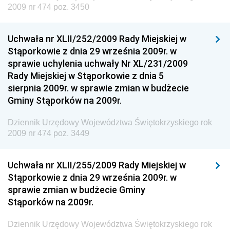
Dziennik Urzędowy Ministra Klimatu
2009 nr 474 poz. 3450
Dziennik Urzędowy Ministra Sportu
Dziennik Urzędowy Ministra Funduszy i Polityki
Uchwała nr XLII/252/2009 Rady Miejskiej w
Regionalnej
Stąporkowie z dnia 29 września 2009r. w
sprawie uchylenia uchwały Nr XL/231/2009
Dziennik Urzędowy Ministra Aktywów Państwowych
Rady Miejskiej w Stąporkowie z dnia 5
Dziennik Urzędowy Ministra Zdrowia
sierpnia 2009r. w sprawie zmian w budżecie
Gminy Stąporków na 2009r.
Dziennik Urzędowy Ministra Środowiska i Głównego
Inspektora Ochrony Środowiska
Dziennik Urzędowy Województwa Świętokrzyskiego rok
Dziennik Urzędowy Ministra Klimatu i Środowiska
2009 nr 474 poz. 3449
Dziennik Urzędowy Ministerstwa Kultury, Dziedzictwa
Narodowego i Sportu
Uchwała nr XLII/255/2009 Rady Miejskiej w
Stąporkowie z dnia 29 września 2009r. w
Dziennik Urzędowy Ministra Finansów, Funduszy i
sprawie zmian w budżecie Gminy
Polityki Regionalnej
Stąporków na 2009r.
Dziennik Urzędowy Ministra Rozwoju, Pracy i
Technologii
Dziennik Urzędowy Województwa Świętokrzyskiego rok