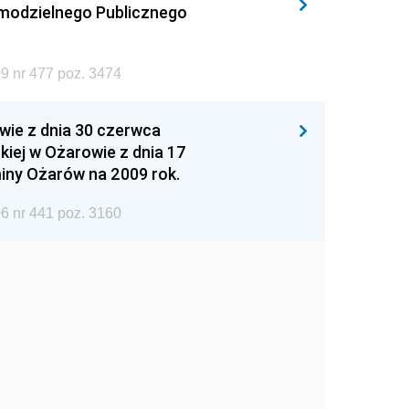
amodzielnego Publicznego
9 nr 477 poz. 3474
wie z dnia 30 czerwca
iej w Ożarowie z dnia 17
iny Ożarów na 2009 rok.
6 nr 441 poz. 3160