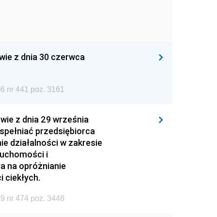
wie z dnia 30 czerwca
6 nr 441 poz. 3161
wie z dnia 29 września
 spełniać przedsiębiorca
ie działalności w zakresie
ruchomości i
ia na opróżnianie
 ciekłych.
9 nr 474 poz. 3448