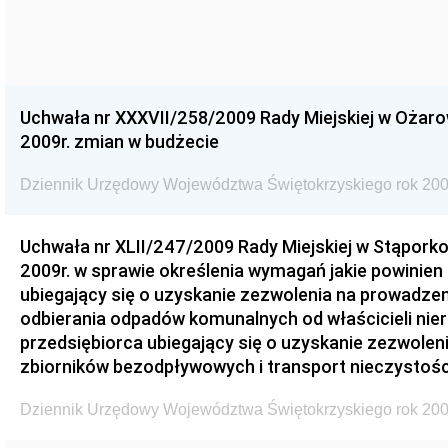
Uchwała nr XXXVII/258/2009 Rady Miejskiej w Ożaro
2009r. zmian w budżecie
Dziennik Urzędowy Województwa Świętokrzyskiego rok 200
Uchwała nr XLII/247/2009 Rady Miejskiej w Stąporko
2009r. w sprawie określenia wymagań jakie powinien
ubiegający się o uzyskanie zezwolenia na prowadzen
odbierania odpadów komunalnych od właścicieli nie
przedsiębiorca ubiegający się o uzyskanie zezwolen
zbiorników bezodpływowych i transport nieczystości
Dziennik Urzędowy Województwa Świętokrzyskiego rok 200