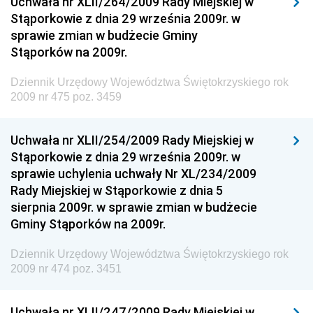
Uchwała nr XLII/264/2009 Rady Miejskiej w
Chemicznego i Lekkiego
Stąporkowie z dnia 29 września 2009r. w
sprawie zmian w budżecie Gminy
Dziennik Urzędowy Ministerstwa Rolnictwa i
Stąporków na 2009r.
Gospodarki Żywnościowej
Dziennik Urzędowy Ministra Rodziny, Pracy i Polityki
Dziennik Urzędowy Województwa Świętokrzyskiego rok
Społecznej
2009 nr 475 poz. 3459
Dziennik Urzędowy Ministra Cyfryzacji
Uchwała nr XLII/254/2009 Rady Miejskiej w
Dziennik Urzędowy Ministra Rozwoju
Stąporkowie z dnia 29 września 2009r. w
Dziennik Urzędowy Ministra Infrastruktury i
sprawie uchylenia uchwały Nr XL/234/2009
Budownictwa
Rady Miejskiej w Stąporkowie z dnia 5
sierpnia 2009r. w sprawie zmian w budżecie
Dziennik Urzędowy Ministra Gospodarki Morskiej i
Gminy Stąporków na 2009r.
Żeglugi Śródlądowej
Dziennik Urzędowy Ministra Energii
Dziennik Urzędowy Województwa Świętokrzyskiego rok
2009 nr 474 poz. 3451
Dziennik Urzędowy Ministra Finansów
Dziennik Urzędowy Ministra Sprawiedliwości
Uchwała nr XLII/247/2009 Rady Miejskiej w