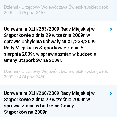
Dziennik Urzędowy Komendy Głównej Straży
Dziennik Urzędowy Województwa Świętokrzyskiego rok
Granicznej
2009 nr 475 poz. 3457
Dziennik Urzędowy Głównego Inspektoratu Transportu
Drogowego
Uchwała nr XLII/253/2009 Rady Miejskiej w
Stąporkowie z dnia 29 września 2009r. w
Dziennik Urzędowy Narodowego Banku Polskiego
sprawie uchylenia uchwały Nr XL/233/2009
Dziennik Urzędowy Komendy Głównej Policji
Rady Miejskiej w Stąporkowie z dnia 5
sierpnia 2009r. w sprawie zmian w budżecie
Dziennik Urzędowy Ministra Pracy i Polityki
Gminy Stąporków na 2009r.
Społecznej
Dziennik Urzędowy Ministra Transportu, Budownictwa
Dziennik Urzędowy Województwa Świętokrzyskiego rok
i Gospodarki Morskiej
2009 nr 474 poz. 3450
Dziennik Urzędowy Ministra Rozwoju i Technologii
Uchwała nr XLII/260/2009 Rady Miejskiej w
Dziennik Urzędowy Ministra Spraw Zagranicznych
Stąporkowie z dnia 29 września 2009r. w
Dziennik Urzędowy Centralnego Biura
sprawie zmian w budżecie Gminy
Antykorupcyjnego
Stąporków na 2009r.
Dziennik Urzędowy Agencji Bezpieczeństwa