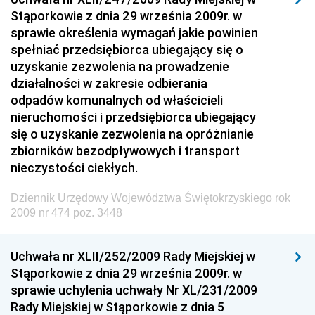
Dziennik Urzędowy Ministra Rozwoju i Finansów
Stąporkowie z dnia 29 września 2009r. w
Dziennik Urzędowy Wyższego Urzędu Górniczego
sprawie określenia wymagań jakie powinien
spełniać przedsiębiorca ubiegający się o
Dziennik Urzędowy Prezesa Urzędu Transportu
uzyskanie zezwolenia na prowadzenie
Kolejowego
działalności w zakresie odbierania
Dziennik Urzędowy Ministra Przedsiębiorczości i
odpadów komunalnych od właścicieli
Technologii
nieruchomości i przedsiębiorca ubiegający
się o uzyskanie zezwolenia na opróżnianie
Dziennik Urzędowy Ministra Inwestycji i Rozwoju
zbiorników bezodpływowych i transport
Dziennik Urzędowy Naczelnego Dyrektora Archiwów
nieczystości ciekłych.
Państwowych
Dziennik Urzędowy Województwa Świętokrzyskiego rok
Dziennik Urzędowy Ministra Finansów, Inwestycji i
2009 nr 474 poz. 3448
Rozwoju
Dziennik Urzędowy Ministra Klimatu
Uchwała nr XLII/252/2009 Rady Miejskiej w
Dziennik Urzędowy Ministra Sportu
Stąporkowie z dnia 29 września 2009r. w
Dziennik Urzędowy Ministra Funduszy i Polityki
sprawie uchylenia uchwały Nr XL/231/2009
Regionalnej
Rady Miejskiej w Stąporkowie z dnia 5