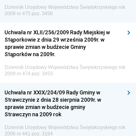
Wewnętrznego
Dziennik Urzędowy Województwa Świętokrzyskiego rok
2009 nr 475 poz. 3456
Dziennik Urzędowy Urzędu Patentowego
Rzeczypospolitej Polskiej
Uchwała nr XLII/256/2009 Rady Miejskiej w
Dziennik Urzędowy Generalnej Dyrekcji Dróg
Stąporkowie z dnia 29 września 2009r. w
Krajowych i Autostrad
sprawie zmian w budżecie Gminy
Dziennik Urzędowy Ministra Środowiska
Stąporków na 2009r.
Dziennik Urzędowy Ministra Administracji i Cyfryzacji
Dziennik Urzędowy Województwa Świętokrzyskiego rok
Dziennik Urzędowy Ministra Edukacji
2009 nr 474 poz. 3453
Dziennik Urzędowy Ministra Nauki
Uchwała nr XXIX/204/09 Rady Gminy w
Dziennik Urzędowy Ministra Przemysłu
Strawczynie z dnia 28 sierpnia 2009r. w
Dziennik Urzędowy Ministra Finansów i Gospodarki
sprawie zmian w budżecie gminy
Strawczyn na 2009 rok
Dziennik Urzędowy Ministra do Spraw Unii
Europejskiej
Dziennik Urzędowy Województwa Świętokrzyskiego rok
Dziennik Urzędowy Agencji Wywiadu
2006 nr 441 poz. 3164