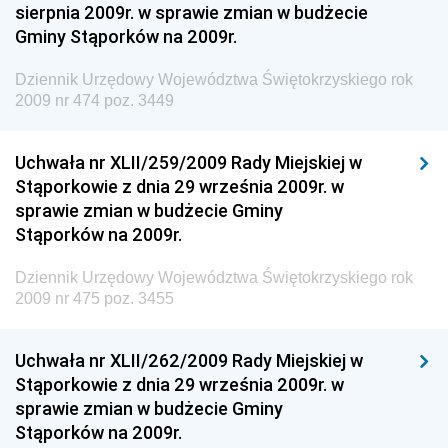
sierpnia 2009r. w sprawie zmian w budżecie
Dziennik Urzędowy Ministra Aktywów Państwowych
Gminy Stąporków na 2009r.
Dziennik Urzędowy Ministra Zdrowia
Dziennik Urzędowy Województwa Świętokrzyskiego rok
Dziennik Urzędowy Ministra Środowiska i Głównego
2009 nr 474 poz. 3449
Inspektora Ochrony Środowiska
Dziennik Urzędowy Ministra Klimatu i Środowiska
Uchwała nr XLII/259/2009 Rady Miejskiej w
Dziennik Urzędowy Ministerstwa Kultury, Dziedzictwa
Stąporkowie z dnia 29 września 2009r. w
Narodowego i Sportu
sprawie zmian w budżecie Gminy
Stąporków na 2009r.
Dziennik Urzędowy Ministra Finansów, Funduszy i
Polityki Regionalnej
Dziennik Urzędowy Województwa Świętokrzyskiego rok
Dziennik Urzędowy Ministra Rozwoju, Pracy i
2009 nr 475 poz. 3455
Technologii
Dziennik Urzędowy Ministra Kultury, Dziedzictwa
Uchwała nr XLII/262/2009 Rady Miejskiej w
Narodowego i Sportu
Stąporkowie z dnia 29 września 2009r. w
sprawie zmian w budżecie Gminy
Dziennik Urzędowy Ministra Rodziny i Polityki
Stąporków na 2009r.
Społecznej