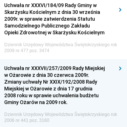
Uchwała nr XXXVI/184/09 Rady Gminy w
Elektronicznej
Skarżysku Kościelnym z dnia 30 września
Dziennik Urzędowy Ministra Spraw Wewnętrznych i
2009r. w sprawie zatwierdzenia Statutu
Administracji
Samodzielnego Publicznego Zakładu
Dziennik Urzędowy Ministra Transportu
Opieki Zdrowotnej w Skarżysku Kościelnym
Dziennik Urzędowy Ministra Budownictwa
Dziennik Urzędowy Województwa Świętokrzyskiego rok
Dziennik Urzędowy Ministra Nauki i Szkolnictwa
2009 nr 477 poz. 3474
Wyższego
Dziennik Urzędowy Głównego Urzędu Miar
Uchwała nr XXXVII/257/2009 Rady Miejskiej
w Ożarowie z dnia 30 czerwca 2009r.
Dziennik Urzędowy Ministra Rolnictwa i Rozwoju Wsi
Zmiany uchwały Nr XXIX/192/2008 Rady
Dziennik Urzędowy Ministra Edukacji Narodowej i
Miejskiej w Ożarowie z dnia 17 grudnia
Sportu
2008 roku w sprawie uchwalenia budżetu
Gminy Ożarów na 2009 rok.
Dziennik Urzędowy Ministra Edukacji i Nauki
Dziennik Urzędowy Ministra Edukacji Narodowej
Dziennik Urzędowy Województwa Świętokrzyskiego rok
2006 nr 441 poz. 3160
Dziennik Urzędowy Ministra Gospodarki Morskiej