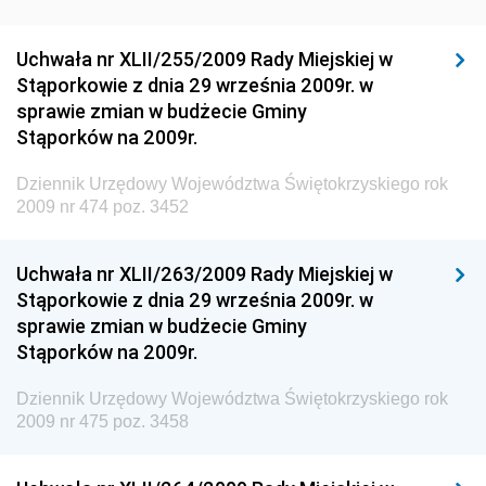
Dziennik Urzędowy Ministra Rozwoju Regionalnego
Dziennik Urzędowy Ministra Budownictwa i Przemysłu
Uchwała nr XLII/255/2009 Rady Miejskiej w
Materiałów Budowlanych
Stąporkowie z dnia 29 września 2009r. w
sprawie zmian w budżecie Gminy
Dziennik Urzędowy Ministra Infrastruktury i Rozwoju
Stąporków na 2009r.
Dziennik Urzędowy Głównego Inspektoratu Ochrony
Środowiska
Dziennik Urzędowy Województwa Świętokrzyskiego rok
2009 nr 474 poz. 3452
Dziennik Urzędowy Generalnej Dyrekcji Ochrony
Środowiska
Uchwała nr XLII/263/2009 Rady Miejskiej w
Dziennik Urzędowy Ministerstwa Administracji,
Stąporkowie z dnia 29 września 2009r. w
Gospodarki Terenowej i Ochrony Środowiska
sprawie zmian w budżecie Gminy
Dziennik Urzędowy Ministerstwa Administracji i
Stąporków na 2009r.
Gospodarki Przestrzennej
Dziennik Urzędowy Województwa Świętokrzyskiego rok
Dziennik Urzędowy Unii Europejskiej, L
2009 nr 475 poz. 3458
Dziennik Urzędowy Ministerstwa Komunikacji
Dziennik Urzędowy Ministerstwa Przemysłu