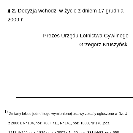
§ 2.
Decyzja wchodzi w życie z dniem 17 grudnia
2009 r.
Prezes Urzędu Lotnictwa Cywilnego
Grzegorz Kruszyński
1)
Zmiany tekstu jednolitego wymienionej ustawy zostały ogłoszone w Dz. U.
z 2006 r. Nr 104, poz. 708 i 711, Nr 141, poz. 1008, Nr 170, poz.
1217iNr249, poz. 1829 oraz z 2007 r. Nr 50, poz. 331 iNr82, poz. 558, z