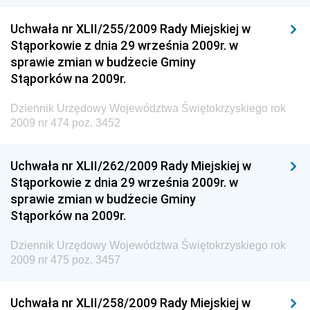
Dziennik Urzędowy Ministerstwa Kultury, Dziedzictwa
Narodowego i Sportu
Uchwała nr XLII/255/2009 Rady Miejskiej w
Stąporkowie z dnia 29 września 2009r. w
Dziennik Urzędowy Ministra Finansów, Funduszy i
sprawie zmian w budżecie Gminy
Polityki Regionalnej
Stąporków na 2009r.
Dziennik Urzędowy Ministra Rozwoju, Pracy i
Technologii
Dziennik Urzędowy Województwa Świętokrzyskiego rok
2009 nr 474 poz. 3452
Dziennik Urzędowy Ministra Kultury, Dziedzictwa
Narodowego i Sportu
Uchwała nr XLII/262/2009 Rady Miejskiej w
Dziennik Urzędowy Ministra Rodziny i Polityki
Stąporkowie z dnia 29 września 2009r. w
Społecznej
sprawie zmian w budżecie Gminy
Dziennik Urzędowy Komendy Głównej Straży
Stąporków na 2009r.
Granicznej
Dziennik Urzędowy Województwa Świętokrzyskiego rok
Dziennik Urzędowy Głównego Inspektoratu Transportu
2009 nr 475 poz. 3457
Drogowego
Dziennik Urzędowy Narodowego Banku Polskiego
Uchwała nr XLII/258/2009 Rady Miejskiej w