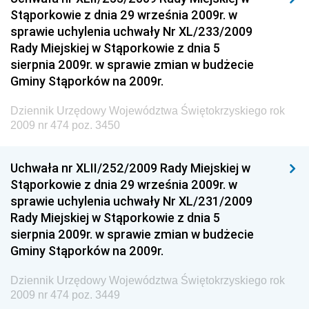
Stąporkowie z dnia 29 września 2009r. w
Dziennik Urzędowy Ministra Inwestycji i Rozwoju
sprawie uchylenia uchwały Nr XL/233/2009
Dziennik Urzędowy Naczelnego Dyrektora Archiwów
Rady Miejskiej w Stąporkowie z dnia 5
Państwowych
sierpnia 2009r. w sprawie zmian w budżecie
Dziennik Urzędowy Ministra Finansów, Inwestycji i
Gminy Stąporków na 2009r.
Rozwoju
Dziennik Urzędowy Województwa Świętokrzyskiego rok
Dziennik Urzędowy Ministra Klimatu
2009 nr 474 poz. 3450
Dziennik Urzędowy Ministra Sportu
Dziennik Urzędowy Ministra Funduszy i Polityki
Uchwała nr XLII/252/2009 Rady Miejskiej w
Regionalnej
Stąporkowie z dnia 29 września 2009r. w
sprawie uchylenia uchwały Nr XL/231/2009
Dziennik Urzędowy Ministra Aktywów Państwowych
Rady Miejskiej w Stąporkowie z dnia 5
Dziennik Urzędowy Ministra Zdrowia
sierpnia 2009r. w sprawie zmian w budżecie
Gminy Stąporków na 2009r.
Dziennik Urzędowy Ministra Środowiska i Głównego
Inspektora Ochrony Środowiska
Dziennik Urzędowy Województwa Świętokrzyskiego rok
Dziennik Urzędowy Ministra Klimatu i Środowiska
2009 nr 474 poz. 3449