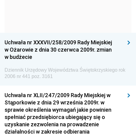
Dziennik Urzędowy Komendy Głównej Policji
Dziennik Urzędowy Ministra Gospodarki
Dziennik Urzędowy Urzędu Ochrony Konkurencji i
Konsumentów
Uchwała nr XXXVII/258/2009 Rady Miejskiej
Dziennik Urzędowy Ministra Pracy i Polityki
w Ożarowie z dnia 30 czerwca 2009r. zmian
Społecznej
w budżecie
Dziennik Urzędowy Ministra Spraw Zagranicznych
Dziennik Urzędowy Województwa Świętokrzyskiego rok
Dziennik Urzędowy Urzędu Lotnictwa Cywilnego
2006 nr 441 poz. 3161
Dziennik Urzędowy Komisji Nadzoru Finansowego
Uchwała nr XLII/247/2009 Rady Miejskiej w
Dziennik Urzędowy Ministerstwa Hutnictwa i
Stąporkowie z dnia 29 września 2009r. w
Przemysłu Maszynowego
sprawie określenia wymagań jakie powinien
Dziennik Urzędowy Ministerstwa Zdrowia i Opieki
spełniać przedsiębiorca ubiegający się o
Społecznej
uzyskanie zezwolenia na prowadzenie
działalności w zakresie odbierania
Dziennik Urzędowy Ministerstwa Rolnictwa, Leśnictwa