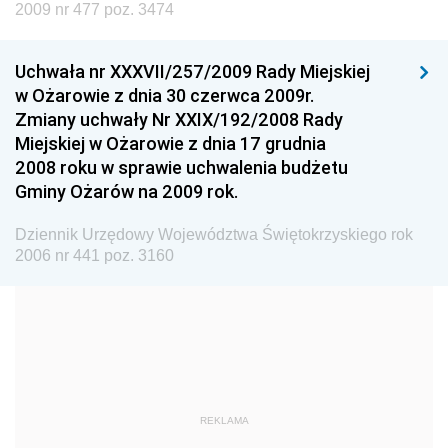
Dziennik Urzędowy Ministra Nauki i Szkolnictwa
2009 nr 477 poz. 3474
Wyższego
Dziennik Urzędowy Głównego Urzędu Miar
Uchwała nr XXXVII/257/2009 Rady Miejskiej
w Ożarowie z dnia 30 czerwca 2009r.
Dziennik Urzędowy Ministra Rolnictwa i Rozwoju Wsi
Zmiany uchwały Nr XXIX/192/2008 Rady
Dziennik Urzędowy Ministra Edukacji Narodowej i
Miejskiej w Ożarowie z dnia 17 grudnia
Sportu
2008 roku w sprawie uchwalenia budżetu
Gminy Ożarów na 2009 rok.
Dziennik Urzędowy Ministra Edukacji i Nauki
Dziennik Urzędowy Ministra Edukacji Narodowej
Dziennik Urzędowy Województwa Świętokrzyskiego rok
2006 nr 441 poz. 3160
Dziennik Urzędowy Ministra Gospodarki Morskiej
Dziennik Urzędowy Ministra Obrony Narodowej
Dziennik Urzędowy Komendy Głównej Państwowej
Straży Pożarnej
Dziennik Urzędowy Głównego Urzędu Statystycznego
Dziennik Urzędowy Ministra Kultury i Dziedzictwa
REKLAMA
Narodowego