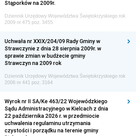
Dziennik Urzędowy Ministra Środowiska
Stąporków na 2009r.
Dziennik Urzędowy Ministra Administracji i Cyfryzacji
Dziennik Urzędowy Województwa Świętokrzyskiego rok
Dziennik Urzędowy Ministra Edukacji
2009 nr 475 poz. 3455
Dziennik Urzędowy Ministra Nauki
Uchwała nr XXIX/204/09 Rady Gminy w
Dziennik Urzędowy Ministra Przemysłu
Strawczynie z dnia 28 sierpnia 2009r. w
Dziennik Urzędowy Ministra Finansów i Gospodarki
sprawie zmian w budżecie gminy
Strawczyn na 2009 rok
Dziennik Urzędowy Ministra do Spraw Unii
Europejskiej
Dziennik Urzędowy Województwa Świętokrzyskiego rok
Dziennik Urzędowy Agencji Wywiadu
2006 nr 441 poz. 3164
Wyrok nr II SA/Ke 463/22 Wojewódzkiego
Sądu Administracyjnego w Kielcach z dnia
22 października 2026 r. w przedmiocie
uchwalenia regulaminu utrzymania
czystości i porządku na terenie gminy