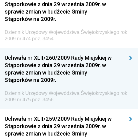
Dziennik Urzędowy Komendy Głównej Policji
Stąporkowie z dnia 29 września 2009r. w
sprawie zmian w budżecie Gminy
Dziennik Urzędowy Ministra Pracy i Polityki
Stąporków na 2009r.
Społecznej
Dziennik Urzędowy Ministra Transportu, Budownictwa
Dziennik Urzędowy Województwa Świętokrzyskiego rok
i Gospodarki Morskiej
2009 nr 474 poz. 3454
Dziennik Urzędowy Ministra Rozwoju i Technologii
Uchwała nr XLII/260/2009 Rady Miejskiej w
Dziennik Urzędowy Ministra Spraw Zagranicznych
Stąporkowie z dnia 29 września 2009r. w
Dziennik Urzędowy Centralnego Biura
sprawie zmian w budżecie Gminy
Antykorupcyjnego
Stąporków na 2009r.
Dziennik Urzędowy Agencji Bezpieczeństwa
Wewnętrznego
Dziennik Urzędowy Województwa Świętokrzyskiego rok
2009 nr 475 poz. 3456
Dziennik Urzędowy Urzędu Patentowego
Rzeczypospolitej Polskiej
Uchwała nr XLII/259/2009 Rady Miejskiej w
Dziennik Urzędowy Generalnej Dyrekcji Dróg
Stąporkowie z dnia 29 września 2009r. w
Krajowych i Autostrad
sprawie zmian w budżecie Gminy