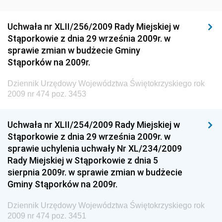
Dziennik Urzędowy Generalnej Dyrekcji Ochrony
Uchwała nr XLII/256/2009 Rady Miejskiej w
Środowiska
Stąporkowie z dnia 29 września 2009r. w
Dziennik Urzędowy Ministerstwa Administracji,
sprawie zmian w budżecie Gminy
Gospodarki Terenowej i Ochrony Środowiska
Stąporków na 2009r.
Dziennik Urzędowy Ministerstwa Administracji i
Dziennik Urzędowy Województwa Świętokrzyskiego rok
Gospodarki Przestrzennej
2009 nr 474 poz. 3453
Dziennik Urzędowy Unii Europejskiej, L
Dziennik Urzędowy Ministerstwa Komunikacji
Uchwała nr XLII/254/2009 Rady Miejskiej w
Stąporkowie z dnia 29 września 2009r. w
Dziennik Urzędowy Ministerstwa Przemysłu
sprawie uchylenia uchwały Nr XL/234/2009
Chemicznego i Lekkiego
Rady Miejskiej w Stąporkowie z dnia 5
Dziennik Urzędowy Ministerstwa Rolnictwa i
sierpnia 2009r. w sprawie zmian w budżecie
Gospodarki Żywnościowej
Gminy Stąporków na 2009r.
Dziennik Urzędowy Ministra Rodziny, Pracy i Polityki
Społecznej
Dziennik Urzędowy Województwa Świętokrzyskiego rok
2009 nr 474 poz. 3451
Dziennik Urzędowy Ministra Cyfryzacji