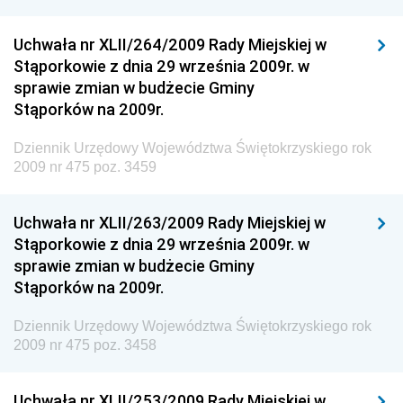
Dziennik Urzędowy Ministra Rozwoju
Uchwała nr XLII/264/2009 Rady Miejskiej w
Dziennik Urzędowy Ministra Infrastruktury i
Stąporkowie z dnia 29 września 2009r. w
Budownictwa
sprawie zmian w budżecie Gminy
Stąporków na 2009r.
Dziennik Urzędowy Ministra Gospodarki Morskiej i
Żeglugi Śródlądowej
Dziennik Urzędowy Województwa Świętokrzyskiego rok
Dziennik Urzędowy Ministra Energii
2009 nr 475 poz. 3459
Dziennik Urzędowy Ministra Finansów
Uchwała nr XLII/263/2009 Rady Miejskiej w
Dziennik Urzędowy Ministra Sprawiedliwości
Stąporkowie z dnia 29 września 2009r. w
Dziennik Urzędowy Ministra Rozwoju i Finansów
sprawie zmian w budżecie Gminy
Stąporków na 2009r.
Dziennik Urzędowy Wyższego Urzędu Górniczego
Dziennik Urzędowy Prezesa Urzędu Transportu
Dziennik Urzędowy Województwa Świętokrzyskiego rok
Kolejowego
2009 nr 475 poz. 3458
Dziennik Urzędowy Ministra Przedsiębiorczości i
Technologii
Uchwała nr XLII/253/2009 Rady Miejskiej w