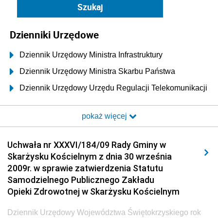
Dzienniki Urzędowe
Dziennik Urzędowy Ministra Infrastruktury
Dziennik Urzędowy Ministra Skarbu Państwa
Dziennik Urzędowy Urzędu Regulacji Telekomunikacji
i Poczty
pokaż więcej
Dziennik Urzędowy Ministra Transportu i Budownictwa
Dziennik Urzędowy Urzędu Komunikacji
Uchwała nr XXXVI/184/09 Rady Gminy w
Elektronicznej
Skarżysku Kościelnym z dnia 30 września
Dziennik Urzędowy Ministra Spraw Wewnętrznych i
2009r. w sprawie zatwierdzenia Statutu
Administracji
Samodzielnego Publicznego Zakładu
Dziennik Urzędowy Ministra Transportu
Opieki Zdrowotnej w Skarżysku Kościelnym
Dziennik Urzędowy Ministra Budownictwa
Dziennik Urzędowy Województwa Świętokrzyskiego rok