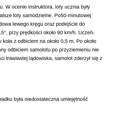
. W ocenie instruktora, loty ucznia były
dalsze loty samodzielne. Po50-minutowej
udowa lewego kręgu oraz podejście do
15°, przy prędkości około 90 km/h. Uczeń-
y koła z odbiciem na około 0,5 m. Po około
any odbiciem samolotu po przyziemieniu nie
i trawiastej lądowiska, samolot zderzył się z
adku była niedostateczna umiejętność