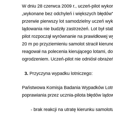
W dniu 28 czerwca 2009 r., uczeń-pilot wykona
„wykonane bez odchyleń i większych błędów”.
przerwie pierwszy lot samodzielny uczeń wyk
lądowania nie budziły zastrzeżeń. Lot był st
pilot rozpoczął wyrównanie na prawidłowej wy
20 m po przyziemieniu samolot stracił kieru
reagował na polecenia kierującego lotami, do
ogrodzeniem. Uczeń-pilot nie odniósł obraże
3.
Przyczyna wypadku lotniczego:
Państwowa Komisja Badania Wypadków Lotnic
poprawiania przez ucznia-pilota błędów lądo
- brak reakcji na utratę kierunku samolo