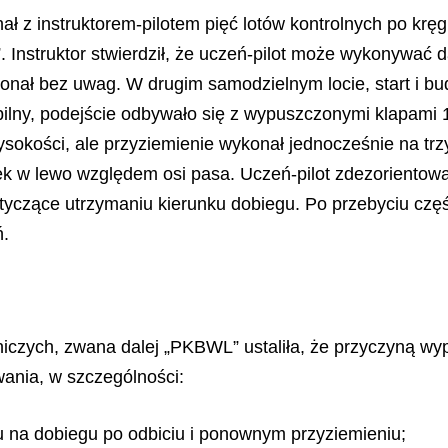
ł z instruktorem-pilotem pięć lotów kontrolnych po kręgu
 Instruktor stwierdził, że uczeń-pilot może wykonywać 
onał bez uwag. W drugim samodzielnym locie, start i b
abilny, podejście odbywało się z wypuszczonymi klapami 
sokości, ale przyziemienie wykonał jednocześnie na trz
nek w lewo względem osi pasa. Uczeń-pilot zdezorientow
tyczące utrzymaniu kierunku dobiegu. Po przebyciu częśc
ń.
zych, zwana dalej „PKBWL” ustaliła, że przyczyną wyp
wania, w szczególności:
tu na dobiegu po odbiciu i ponownym przyziemieniu;