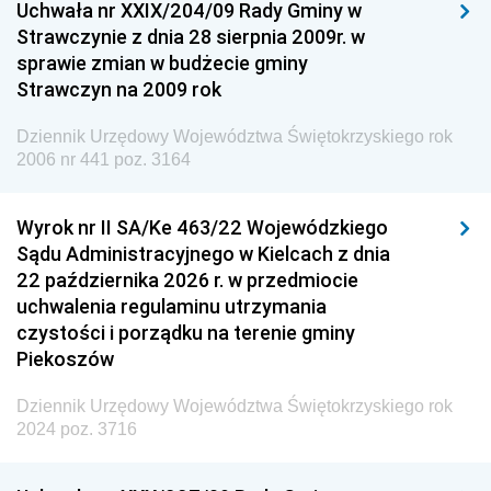
Uchwała nr XXIX/204/09 Rady Gminy w
Dziennik Urzędowy Ministra Przemysłu
Strawczynie z dnia 28 sierpnia 2009r. w
Dziennik Urzędowy Ministra Finansów i Gospodarki
sprawie zmian w budżecie gminy
Strawczyn na 2009 rok
Dziennik Urzędowy Ministra do Spraw Unii
Europejskiej
Dziennik Urzędowy Województwa Świętokrzyskiego rok
Dziennik Urzędowy Agencji Wywiadu
2006 nr 441 poz. 3164
Wyrok nr II SA/Ke 463/22 Wojewódzkiego
Sądu Administracyjnego w Kielcach z dnia
22 października 2026 r. w przedmiocie
uchwalenia regulaminu utrzymania
czystości i porządku na terenie gminy
Piekoszów
Dziennik Urzędowy Województwa Świętokrzyskiego rok
2024 poz. 3716