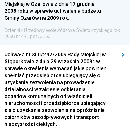
Miejskiej w Ożarowie z dnia 17 grudnia
Dziennik Urzędowy Ministra Pracy i Polityki
2008 roku w sprawie uchwalenia budżetu
Społecznej
Gminy Ożarów na 2009 rok.
Dziennik Urzędowy Ministra Spraw Zagranicznych
Dziennik Urzędowy Województwa Świętokrzyskiego rok
Dziennik Urzędowy Urzędu Lotnictwa Cywilnego
2006 nr 441 poz. 3160
Dziennik Urzędowy Komisji Nadzoru Finansowego
Uchwała nr XLII/247/2009 Rady Miejskiej w
Dziennik Urzędowy Ministerstwa Hutnictwa i
Stąporkowie z dnia 29 września 2009r. w
Przemysłu Maszynowego
sprawie określenia wymagań jakie powinien
Dziennik Urzędowy Ministerstwa Zdrowia i Opieki
spełniać przedsiębiorca ubiegający się o
Społecznej
uzyskanie zezwolenia na prowadzenie
działalności w zakresie odbierania
Dziennik Urzędowy Ministerstwa Rolnictwa, Leśnictwa
odpadów komunalnych od właścicieli
i Gospodarki Żywnościowej
nieruchomości i przedsiębiorca ubiegający
Dziennik Urzędowy Ministra Spraw Wewnętrznych
się o uzyskanie zezwolenia na opróżnianie
Dziennik Urzędowy Ministra Transportu, Budownictwa
zbiorników bezodpływowych i transport
i Gospodarki Morskiej
nieczystości ciekłych.