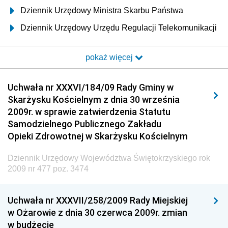
Dziennik Urzędowy Ministra Skarbu Państwa
Dziennik Urzędowy Urzędu Regulacji Telekomunikacji
i Poczty
pokaż więcej
Dziennik Urzędowy Ministra Transportu i Budownictwa
Dziennik Urzędowy Urzędu Komunikacji
Uchwała nr XXXVI/184/09 Rady Gminy w
Elektronicznej
Skarżysku Kościelnym z dnia 30 września
Dziennik Urzędowy Ministra Spraw Wewnętrznych i
2009r. w sprawie zatwierdzenia Statutu
Administracji
Samodzielnego Publicznego Zakładu
Dziennik Urzędowy Ministra Transportu
Opieki Zdrowotnej w Skarżysku Kościelnym
Dziennik Urzędowy Ministra Budownictwa
Dziennik Urzędowy Województwa Świętokrzyskiego rok
Dziennik Urzędowy Ministra Nauki i Szkolnictwa
2009 nr 477 poz. 3474
Wyższego
Dziennik Urzędowy Głównego Urzędu Miar
Uchwała nr XXXVII/258/2009 Rady Miejskiej
w Ożarowie z dnia 30 czerwca 2009r. zmian
Dziennik Urzędowy Ministra Rolnictwa i Rozwoju Wsi
w budżecie