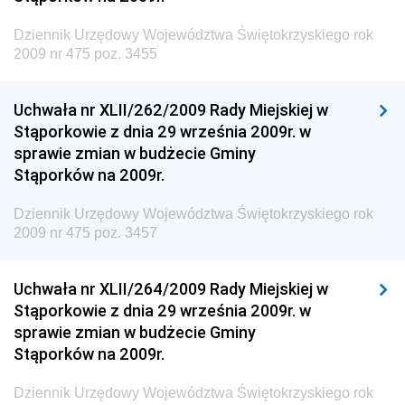
Żeglugi Śródlądowej
Dziennik Urzędowy Województwa Świętokrzyskiego rok
Dziennik Urzędowy Ministra Energii
2009 nr 475 poz. 3455
Dziennik Urzędowy Ministra Finansów
Uchwała nr XLII/262/2009 Rady Miejskiej w
Dziennik Urzędowy Ministra Sprawiedliwości
Stąporkowie z dnia 29 września 2009r. w
Dziennik Urzędowy Ministra Rozwoju i Finansów
sprawie zmian w budżecie Gminy
Stąporków na 2009r.
Dziennik Urzędowy Wyższego Urzędu Górniczego
Dziennik Urzędowy Prezesa Urzędu Transportu
Dziennik Urzędowy Województwa Świętokrzyskiego rok
Kolejowego
2009 nr 475 poz. 3457
Dziennik Urzędowy Ministra Przedsiębiorczości i
Technologii
Uchwała nr XLII/264/2009 Rady Miejskiej w
Stąporkowie z dnia 29 września 2009r. w
Dziennik Urzędowy Ministra Inwestycji i Rozwoju
sprawie zmian w budżecie Gminy
Dziennik Urzędowy Naczelnego Dyrektora Archiwów
Stąporków na 2009r.
Państwowych
Dziennik Urzędowy Województwa Świętokrzyskiego rok
Dziennik Urzędowy Ministra Finansów, Inwestycji i