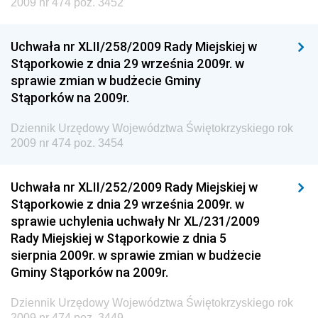
2009 nr 474 poz. 3452
Technologii
Dziennik Urzędowy Ministra Kultury, Dziedzictwa
Uchwała nr XLII/258/2009 Rady Miejskiej w
Narodowego i Sportu
Stąporkowie z dnia 29 września 2009r. w
sprawie zmian w budżecie Gminy
Dziennik Urzędowy Ministra Rodziny i Polityki
Stąporków na 2009r.
Społecznej
Dziennik Urzędowy Komendy Głównej Straży
Dziennik Urzędowy Województwa Świętokrzyskiego rok
Granicznej
2009 nr 474 poz. 3454
Dziennik Urzędowy Głównego Inspektoratu Transportu
Drogowego
Uchwała nr XLII/252/2009 Rady Miejskiej w
Stąporkowie z dnia 29 września 2009r. w
Dziennik Urzędowy Narodowego Banku Polskiego
sprawie uchylenia uchwały Nr XL/231/2009
Dziennik Urzędowy Komendy Głównej Policji
Rady Miejskiej w Stąporkowie z dnia 5
sierpnia 2009r. w sprawie zmian w budżecie
Dziennik Urzędowy Ministra Pracy i Polityki
Gminy Stąporków na 2009r.
Społecznej
Dziennik Urzędowy Ministra Transportu, Budownictwa
Dziennik Urzędowy Województwa Świętokrzyskiego rok
i Gospodarki Morskiej
2009 nr 474 poz. 3449