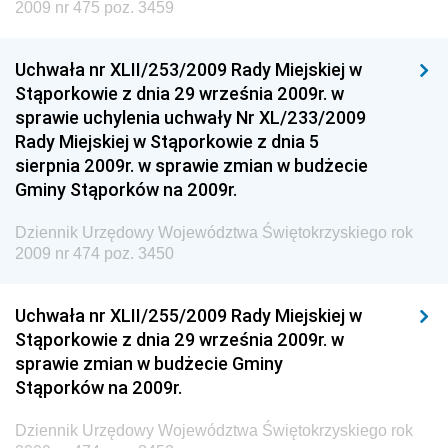
2009 nr 475 poz. 3459
Rozwoju
Dziennik Urzędowy Ministra Klimatu
Uchwała nr XLII/253/2009 Rady Miejskiej w
Dziennik Urzędowy Ministra Sportu
Stąporkowie z dnia 29 września 2009r. w
Dziennik Urzędowy Ministra Funduszy i Polityki
sprawie uchylenia uchwały Nr XL/233/2009
Regionalnej
Rady Miejskiej w Stąporkowie z dnia 5
sierpnia 2009r. w sprawie zmian w budżecie
Dziennik Urzędowy Ministra Aktywów Państwowych
Gminy Stąporków na 2009r.
Dziennik Urzędowy Ministra Zdrowia
Dziennik Urzędowy Województwa Świętokrzyskiego rok
Dziennik Urzędowy Ministra Środowiska i Głównego
2009 nr 474 poz. 3450
Inspektora Ochrony Środowiska
Dziennik Urzędowy Ministra Klimatu i Środowiska
Uchwała nr XLII/255/2009 Rady Miejskiej w
Dziennik Urzędowy Ministerstwa Kultury, Dziedzictwa
Stąporkowie z dnia 29 września 2009r. w
Narodowego i Sportu
sprawie zmian w budżecie Gminy
Stąporków na 2009r.
Dziennik Urzędowy Ministra Finansów, Funduszy i
Polityki Regionalnej
Dziennik Urzędowy Województwa Świętokrzyskiego rok
Dziennik Urzędowy Ministra Rozwoju, Pracy i