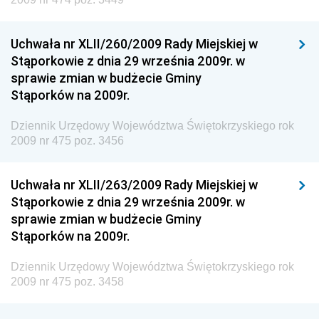
Dziennik Urzędowy Ministra Rozwoju i Technologii
Uchwała nr XLII/260/2009 Rady Miejskiej w
Dziennik Urzędowy Ministra Spraw Zagranicznych
Stąporkowie z dnia 29 września 2009r. w
Dziennik Urzędowy Centralnego Biura
sprawie zmian w budżecie Gminy
Antykorupcyjnego
Stąporków na 2009r.
Dziennik Urzędowy Agencji Bezpieczeństwa
Wewnętrznego
Dziennik Urzędowy Województwa Świętokrzyskiego rok
2009 nr 475 poz. 3456
Dziennik Urzędowy Urzędu Patentowego
Rzeczypospolitej Polskiej
Uchwała nr XLII/263/2009 Rady Miejskiej w
Dziennik Urzędowy Generalnej Dyrekcji Dróg
Stąporkowie z dnia 29 września 2009r. w
Krajowych i Autostrad
sprawie zmian w budżecie Gminy
Dziennik Urzędowy Ministra Środowiska
Stąporków na 2009r.
Dziennik Urzędowy Ministra Administracji i Cyfryzacji
Dziennik Urzędowy Województwa Świętokrzyskiego rok
Dziennik Urzędowy Ministra Edukacji
2009 nr 475 poz. 3458
Dziennik Urzędowy Ministra Nauki