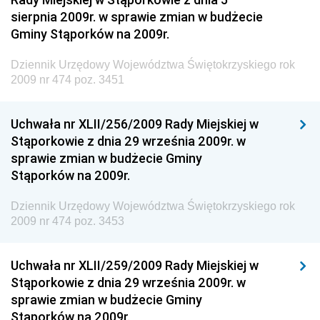
sierpnia 2009r. w sprawie zmian w budżecie
Dziennik Urzędowy Ministerstwa Administracji i
Gminy Stąporków na 2009r.
Gospodarki Przestrzennej
Dziennik Urzędowy Unii Europejskiej, L
Dziennik Urzędowy Województwa Świętokrzyskiego rok
2009 nr 474 poz. 3451
Dziennik Urzędowy Ministerstwa Komunikacji
Dziennik Urzędowy Ministerstwa Przemysłu
Uchwała nr XLII/256/2009 Rady Miejskiej w
Chemicznego i Lekkiego
Stąporkowie z dnia 29 września 2009r. w
Dziennik Urzędowy Ministerstwa Rolnictwa i
sprawie zmian w budżecie Gminy
Gospodarki Żywnościowej
Stąporków na 2009r.
Dziennik Urzędowy Ministra Rodziny, Pracy i Polityki
Społecznej
Dziennik Urzędowy Województwa Świętokrzyskiego rok
2009 nr 474 poz. 3453
Dziennik Urzędowy Ministra Cyfryzacji
Dziennik Urzędowy Ministra Rozwoju
Uchwała nr XLII/259/2009 Rady Miejskiej w
Dziennik Urzędowy Ministra Infrastruktury i
Stąporkowie z dnia 29 września 2009r. w
Budownictwa
sprawie zmian w budżecie Gminy
Stąporków na 2009r.
Dziennik Urzędowy Ministra Gospodarki Morskiej i