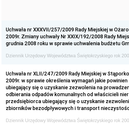
Uchwała nr XXXVII/257/2009 Rady Miejskiej w Ożaro
2009r. Zmiany uchwały Nr XXIX/192/2008 Rady Miejsk
grudnia 2008 roku w sprawie uchwalenia budżetu Gm
Dziennik Urzędowy Województwa Świętokrzyskiego rok 200
Uchwała nr XLII/247/2009 Rady Miejskiej w Stąporko
2009r. w sprawie określenia wymagań jakie powinien
ubiegający się o uzyskanie zezwolenia na prowadzen
odbierania odpadów komunalnych od właścicieli nie
przedsiębiorca ubiegający się o uzyskanie zezwolen
zbiorników bezodpływowych i transport nieczystości
Dziennik Urzędowy Województwa Świętokrzyskiego rok 200