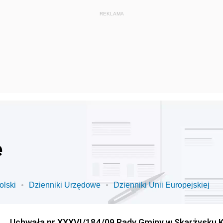
e
olski
Dzienniki Urzędowe
Dzienniki Unii Europejskiej
Uchwała nr XXXVI/184/09 Rady Gminy w Skarżysku K