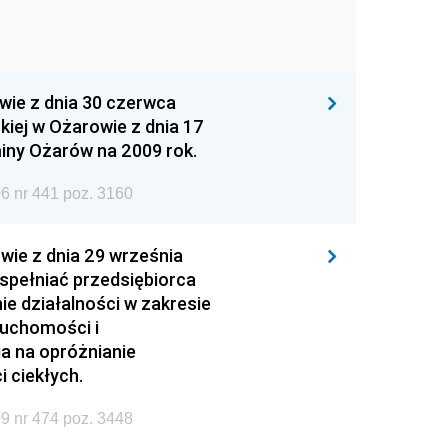
wie z dnia 30 czerwca
iej w Ożarowie z dnia 17
iny Ożarów na 2009 rok.
6 nr 441 poz. 3160
wie z dnia 29 września
 spełniać przedsiębiorca
ie działalności w zakresie
ruchomości i
ia na opróżnianie
 ciekłych.
9 nr 474 poz. 3448