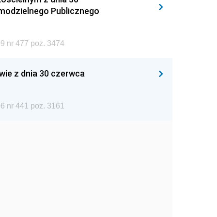
amodzielnego Publicznego
9 nr 477 poz. 3474
wie z dnia 30 czerwca
6 nr 441 poz. 3161