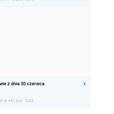
wie z dnia 30 czerwca
Dziennik Urzędowy Województwa Świętokrzyskiego rok 2006 nr 441 poz. 3161