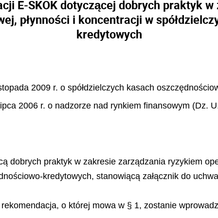
ji E-SKOK dotyczącej dobrych praktyk w 
ej, płynności i koncentracji w spółdziel
kredytowych
listopada 2009 r. o spółdzielczych kasach oszczędnościo
21 lipca 2006 r. o nadzorze nad rynkiem finansowym (Dz. U
obrych praktyk w zakresie zarządzania ryzykiem opera
ędnościowo-kredytowych, stanowiącą załącznik do uchwa
ekomendacja, o której mowa w § 1, zostanie wprowadzo