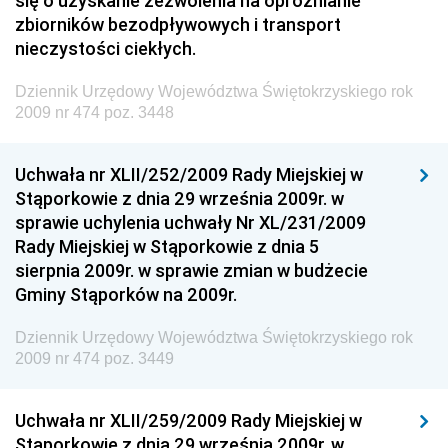
się o uzyskanie zezwolenia na opróżnianie
zbiorników bezodpływowych i transport
Dziennik Urzędowy Naczelnego Dyrektora Archiwów
nieczystości ciekłych.
Państwowych
Dziennik Urzędowy Województwa Świętokrzyskiego rok
Dziennik Urzędowy Ministra Finansów, Inwestycji i
2009 nr 474 poz. 3448
Rozwoju
Dziennik Urzędowy Ministra Klimatu
Uchwała nr XLII/252/2009 Rady Miejskiej w
Dziennik Urzędowy Ministra Sportu
Stąporkowie z dnia 29 września 2009r. w
Dziennik Urzędowy Ministra Funduszy i Polityki
sprawie uchylenia uchwały Nr XL/231/2009
Regionalnej
Rady Miejskiej w Stąporkowie z dnia 5
sierpnia 2009r. w sprawie zmian w budżecie
Dziennik Urzędowy Ministra Aktywów Państwowych
Gminy Stąporków na 2009r.
Dziennik Urzędowy Ministra Zdrowia
Dziennik Urzędowy Województwa Świętokrzyskiego rok
Dziennik Urzędowy Ministra Środowiska i Głównego
2009 nr 474 poz. 3449
Inspektora Ochrony Środowiska
Dziennik Urzędowy Ministra Klimatu i Środowiska
Uchwała nr XLII/259/2009 Rady Miejskiej w
Dziennik Urzędowy Ministerstwa Kultury, Dziedzictwa
Stąporkowie z dnia 29 września 2009r. w