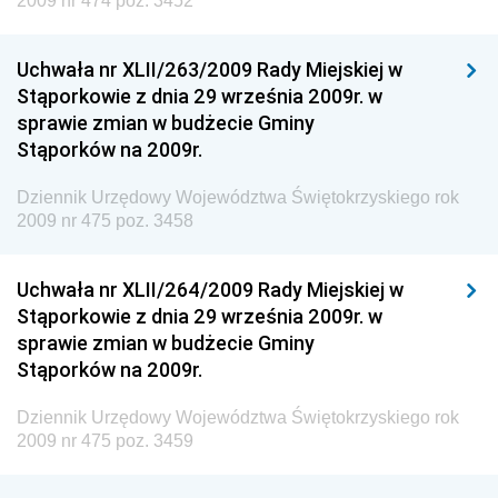
2009 nr 474 poz. 3452
Dziennik Urzędowy Generalnej Dyrekcji Ochrony
Środowiska
Uchwała nr XLII/263/2009 Rady Miejskiej w
Dziennik Urzędowy Ministerstwa Administracji,
Stąporkowie z dnia 29 września 2009r. w
Gospodarki Terenowej i Ochrony Środowiska
sprawie zmian w budżecie Gminy
Dziennik Urzędowy Ministerstwa Administracji i
Stąporków na 2009r.
Gospodarki Przestrzennej
Dziennik Urzędowy Województwa Świętokrzyskiego rok
Dziennik Urzędowy Unii Europejskiej, L
2009 nr 475 poz. 3458
Dziennik Urzędowy Ministerstwa Komunikacji
Dziennik Urzędowy Ministerstwa Przemysłu
Uchwała nr XLII/264/2009 Rady Miejskiej w
Chemicznego i Lekkiego
Stąporkowie z dnia 29 września 2009r. w
sprawie zmian w budżecie Gminy
Dziennik Urzędowy Ministerstwa Rolnictwa i
Stąporków na 2009r.
Gospodarki Żywnościowej
Dziennik Urzędowy Ministra Rodziny, Pracy i Polityki
Dziennik Urzędowy Województwa Świętokrzyskiego rok
Społecznej
2009 nr 475 poz. 3459
Dziennik Urzędowy Ministra Cyfryzacji