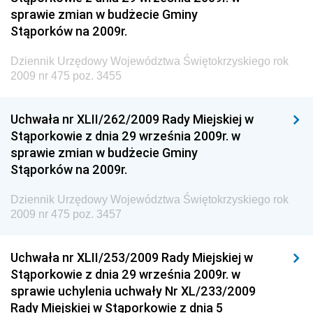
Narodowego i Sportu
sprawie zmian w budżecie Gminy
Stąporków na 2009r.
Dziennik Urzędowy Ministra Finansów, Funduszy i
Polityki Regionalnej
Dziennik Urzędowy Województwa Świętokrzyskiego rok
Dziennik Urzędowy Ministra Rozwoju, Pracy i
2009 nr 475 poz. 3455
Technologii
Dziennik Urzędowy Ministra Kultury, Dziedzictwa
Uchwała nr XLII/262/2009 Rady Miejskiej w
Narodowego i Sportu
Stąporkowie z dnia 29 września 2009r. w
sprawie zmian w budżecie Gminy
Dziennik Urzędowy Ministra Rodziny i Polityki
Stąporków na 2009r.
Społecznej
Dziennik Urzędowy Komendy Głównej Straży
Dziennik Urzędowy Województwa Świętokrzyskiego rok
Granicznej
2009 nr 475 poz. 3457
Dziennik Urzędowy Głównego Inspektoratu Transportu
Drogowego
Uchwała nr XLII/253/2009 Rady Miejskiej w
Stąporkowie z dnia 29 września 2009r. w
Dziennik Urzędowy Narodowego Banku Polskiego
sprawie uchylenia uchwały Nr XL/233/2009
Dziennik Urzędowy Komendy Głównej Policji
Rady Miejskiej w Stąporkowie z dnia 5