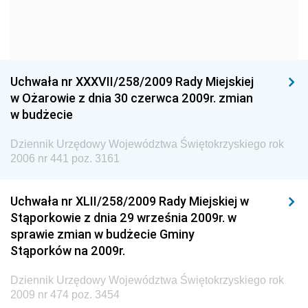
Dziennik Urzędowy Komendy Głównej Policji
Dziennik Urzędowy Ministra Gospodarki
Dziennik Urzędowy Urzędu Ochrony Konkurencji i
Konsumentów
Uchwała nr XXXVII/258/2009 Rady Miejskiej
Dziennik Urzędowy Ministra Pracy i Polityki
w Ożarowie z dnia 30 czerwca 2009r. zmian
Społecznej
w budżecie
Dziennik Urzędowy Ministra Spraw Zagranicznych
Dziennik Urzędowy Województwa Świętokrzyskiego rok
Dziennik Urzędowy Urzędu Lotnictwa Cywilnego
2006 nr 441 poz. 3161
Dziennik Urzędowy Komisji Nadzoru Finansowego
Uchwała nr XLII/258/2009 Rady Miejskiej w
Dziennik Urzędowy Ministerstwa Hutnictwa i
Stąporkowie z dnia 29 września 2009r. w
Przemysłu Maszynowego
sprawie zmian w budżecie Gminy
Dziennik Urzędowy Ministerstwa Zdrowia i Opieki
Stąporków na 2009r.
Społecznej
Dziennik Urzędowy Województwa Świętokrzyskiego rok
Dziennik Urzędowy Ministerstwa Rolnictwa, Leśnictwa
2009 nr 474 poz. 3454
i Gospodarki Żywnościowej