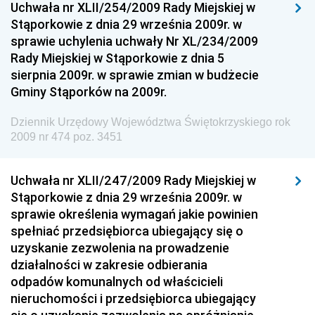
Uchwała nr XLII/254/2009 Rady Miejskiej w
Dziennik Urzędowy Ministra Rozwoju
Stąporkowie z dnia 29 września 2009r. w
Dziennik Urzędowy Ministra Infrastruktury i
sprawie uchylenia uchwały Nr XL/234/2009
Budownictwa
Rady Miejskiej w Stąporkowie z dnia 5
sierpnia 2009r. w sprawie zmian w budżecie
Dziennik Urzędowy Ministra Gospodarki Morskiej i
Gminy Stąporków na 2009r.
Żeglugi Śródlądowej
Dziennik Urzędowy Ministra Energii
Dziennik Urzędowy Województwa Świętokrzyskiego rok
2009 nr 474 poz. 3451
Dziennik Urzędowy Ministra Finansów
Dziennik Urzędowy Ministra Sprawiedliwości
Uchwała nr XLII/247/2009 Rady Miejskiej w
Dziennik Urzędowy Ministra Rozwoju i Finansów
Stąporkowie z dnia 29 września 2009r. w
Dziennik Urzędowy Wyższego Urzędu Górniczego
sprawie określenia wymagań jakie powinien
spełniać przedsiębiorca ubiegający się o
Dziennik Urzędowy Prezesa Urzędu Transportu
uzyskanie zezwolenia na prowadzenie
Kolejowego
działalności w zakresie odbierania
Dziennik Urzędowy Ministra Przedsiębiorczości i
odpadów komunalnych od właścicieli
Technologii
nieruchomości i przedsiębiorca ubiegający
Dziennik Urzędowy Ministra Inwestycji i Rozwoju