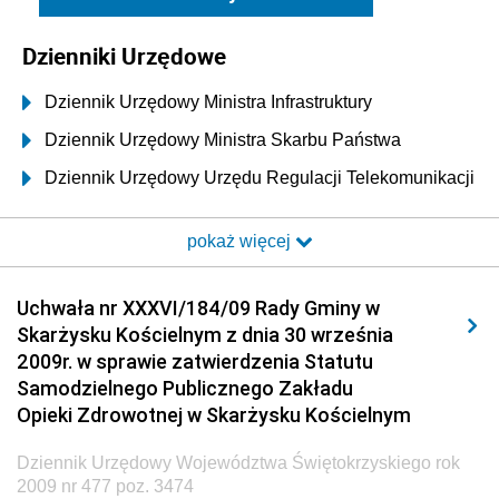
Dzienniki Urzędowe
Dziennik Urzędowy Ministra Infrastruktury
Dziennik Urzędowy Ministra Skarbu Państwa
Dziennik Urzędowy Urzędu Regulacji Telekomunikacji
i Poczty
pokaż więcej
Dziennik Urzędowy Ministra Transportu i Budownictwa
Dziennik Urzędowy Urzędu Komunikacji
Uchwała nr XXXVI/184/09 Rady Gminy w
Elektronicznej
Skarżysku Kościelnym z dnia 30 września
Dziennik Urzędowy Ministra Spraw Wewnętrznych i
2009r. w sprawie zatwierdzenia Statutu
Administracji
Samodzielnego Publicznego Zakładu
Dziennik Urzędowy Ministra Transportu
Opieki Zdrowotnej w Skarżysku Kościelnym
Dziennik Urzędowy Ministra Budownictwa
Dziennik Urzędowy Województwa Świętokrzyskiego rok
Dziennik Urzędowy Ministra Nauki i Szkolnictwa
2009 nr 477 poz. 3474