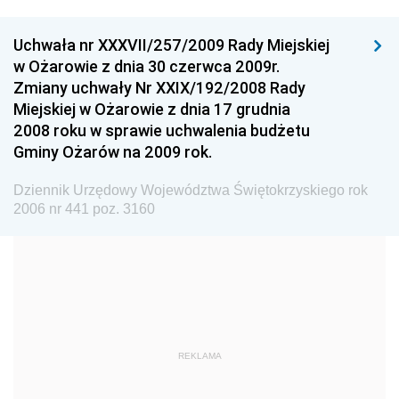
Wyższego
Dziennik Urzędowy Głównego Urzędu Miar
Uchwała nr XXXVII/257/2009 Rady Miejskiej
w Ożarowie z dnia 30 czerwca 2009r.
Dziennik Urzędowy Ministra Rolnictwa i Rozwoju Wsi
Zmiany uchwały Nr XXIX/192/2008 Rady
Dziennik Urzędowy Ministra Edukacji Narodowej i
Miejskiej w Ożarowie z dnia 17 grudnia
Sportu
2008 roku w sprawie uchwalenia budżetu
Gminy Ożarów na 2009 rok.
Dziennik Urzędowy Ministra Edukacji i Nauki
Dziennik Urzędowy Ministra Edukacji Narodowej
Dziennik Urzędowy Województwa Świętokrzyskiego rok
2006 nr 441 poz. 3160
Dziennik Urzędowy Ministra Gospodarki Morskiej
Dziennik Urzędowy Ministra Obrony Narodowej
Dziennik Urzędowy Komendy Głównej Państwowej
Straży Pożarnej
Dziennik Urzędowy Głównego Urzędu Statystycznego
Dziennik Urzędowy Ministra Kultury i Dziedzictwa
REKLAMA
Narodowego