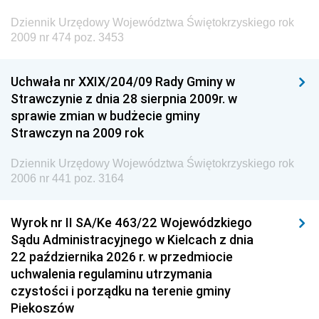
Dziennik Urzędowy Ministra Administracji i Cyfryzacji
Dziennik Urzędowy Województwa Świętokrzyskiego rok
Dziennik Urzędowy Ministra Edukacji
2009 nr 474 poz. 3453
Dziennik Urzędowy Ministra Nauki
Uchwała nr XXIX/204/09 Rady Gminy w
Dziennik Urzędowy Ministra Przemysłu
Strawczynie z dnia 28 sierpnia 2009r. w
Dziennik Urzędowy Ministra Finansów i Gospodarki
sprawie zmian w budżecie gminy
Strawczyn na 2009 rok
Dziennik Urzędowy Ministra do Spraw Unii
Europejskiej
Dziennik Urzędowy Województwa Świętokrzyskiego rok
Dziennik Urzędowy Agencji Wywiadu
2006 nr 441 poz. 3164
Wyrok nr II SA/Ke 463/22 Wojewódzkiego
Sądu Administracyjnego w Kielcach z dnia
22 października 2026 r. w przedmiocie
uchwalenia regulaminu utrzymania
czystości i porządku na terenie gminy
Piekoszów