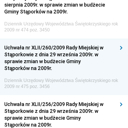
sierpnia 2009r. w sprawie zmian w budżecie
Dziennik Urzędowy Ministra Pracy i Polityki
Gminy Stąporków na 2009r.
Społecznej
Dziennik Urzędowy Ministra Transportu, Budownictwa
Dziennik Urzędowy Województwa Świętokrzyskiego rok
i Gospodarki Morskiej
2009 nr 474 poz. 3450
Dziennik Urzędowy Ministra Rozwoju i Technologii
Uchwała nr XLII/260/2009 Rady Miejskiej w
Dziennik Urzędowy Ministra Spraw Zagranicznych
Stąporkowie z dnia 29 września 2009r. w
Dziennik Urzędowy Centralnego Biura
sprawie zmian w budżecie Gminy
Antykorupcyjnego
Stąporków na 2009r.
Dziennik Urzędowy Agencji Bezpieczeństwa
Wewnętrznego
Dziennik Urzędowy Województwa Świętokrzyskiego rok
2009 nr 475 poz. 3456
Dziennik Urzędowy Urzędu Patentowego
Rzeczypospolitej Polskiej
Uchwała nr XLII/256/2009 Rady Miejskiej w
Dziennik Urzędowy Generalnej Dyrekcji Dróg
Stąporkowie z dnia 29 września 2009r. w
Krajowych i Autostrad
sprawie zmian w budżecie Gminy
Dziennik Urzędowy Ministra Środowiska
Stąporków na 2009r.