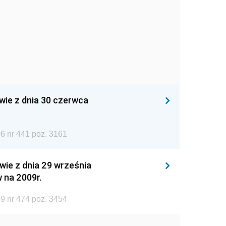
wie z dnia 30 czerwca
6 nr 441 poz. 3161
wie z dnia 29 września
 na 2009r.
9 nr 474 poz. 3454