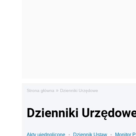
»
Strona główna
Dzienniki Urzędowe
Dzienniki Urzędow
Akty ujednolicone
Dziennik Ustaw
Monitor P