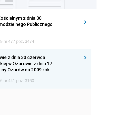
ościelnym z dnia 30
amodzielnego Publicznego
9 nr 477 poz. 3474
wie z dnia 30 czerwca
iej w Ożarowie z dnia 17
iny Ożarów na 2009 rok.
6 nr 441 poz. 3160