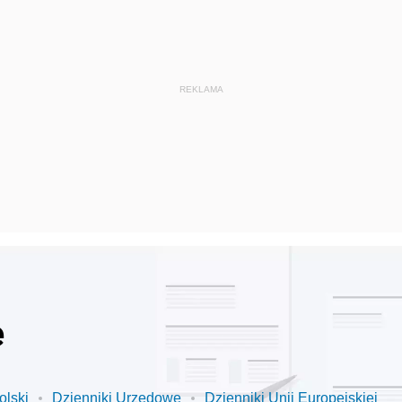
e
olski
Dzienniki Urzędowe
Dzienniki Unii Europejskiej