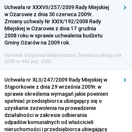
Uchwała nr XXXVII/257/2009 Rady Miejskiej
Dziennik Urzędowy Ministra Gospodarki
w Ożarowie z dnia 30 czerwca 2009r.
Dziennik Urzędowy Urzędu Ochrony Konkurencji i
Zmiany uchwały Nr XXIX/192/2008 Rady
Konsumentów
Miejskiej w Ożarowie z dnia 17 grudnia
Dziennik Urzędowy Ministra Pracy i Polityki
2008 roku w sprawie uchwalenia budżetu
Społecznej
Gminy Ożarów na 2009 rok.
Dziennik Urzędowy Ministra Spraw Zagranicznych
Dziennik Urzędowy Województwa Świętokrzyskiego rok
Dziennik Urzędowy Urzędu Lotnictwa Cywilnego
2006 nr 441 poz. 3160
Dziennik Urzędowy Komisji Nadzoru Finansowego
Uchwała nr XLII/247/2009 Rady Miejskiej w
Dziennik Urzędowy Ministerstwa Hutnictwa i
Stąporkowie z dnia 29 września 2009r. w
Przemysłu Maszynowego
sprawie określenia wymagań jakie powinien
Dziennik Urzędowy Ministerstwa Zdrowia i Opieki
spełniać przedsiębiorca ubiegający się o
Społecznej
uzyskanie zezwolenia na prowadzenie
działalności w zakresie odbierania
Dziennik Urzędowy Ministerstwa Rolnictwa, Leśnictwa
odpadów komunalnych od właścicieli
i Gospodarki Żywnościowej
nieruchomości i przedsiębiorca ubiegający
Dziennik Urzędowy Ministra Spraw Wewnętrznych