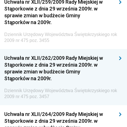
Uchwała nr XLII/259/2009 Rady Miejskiej w
Dziennik Urzędowy Ministra Infrastruktury i
Stąporkowie z dnia 29 września 2009r. w
Budownictwa
sprawie zmian w budżecie Gminy
Stąporków na 2009r.
Dziennik Urzędowy Ministra Gospodarki Morskiej i
Żeglugi Śródlądowej
Dziennik Urzędowy Województwa Świętokrzyskiego rok
Dziennik Urzędowy Ministra Energii
2009 nr 475 poz. 3455
Dziennik Urzędowy Ministra Finansów
Uchwała nr XLII/262/2009 Rady Miejskiej w
Dziennik Urzędowy Ministra Sprawiedliwości
Stąporkowie z dnia 29 września 2009r. w
Dziennik Urzędowy Ministra Rozwoju i Finansów
sprawie zmian w budżecie Gminy
Stąporków na 2009r.
Dziennik Urzędowy Wyższego Urzędu Górniczego
Dziennik Urzędowy Prezesa Urzędu Transportu
Dziennik Urzędowy Województwa Świętokrzyskiego rok
Kolejowego
2009 nr 475 poz. 3457
Dziennik Urzędowy Ministra Przedsiębiorczości i
Technologii
Uchwała nr XLII/264/2009 Rady Miejskiej w
Stąporkowie z dnia 29 września 2009r. w
Dziennik Urzędowy Ministra Inwestycji i Rozwoju