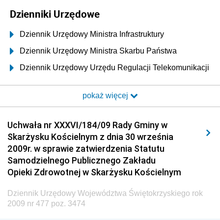
Dzienniki Urzędowe
Dziennik Urzędowy Ministra Infrastruktury
Dziennik Urzędowy Ministra Skarbu Państwa
Dziennik Urzędowy Urzędu Regulacji Telekomunikacji
i Poczty
pokaż więcej
Dziennik Urzędowy Ministra Transportu i Budownictwa
Dziennik Urzędowy Urzędu Komunikacji
Uchwała nr XXXVI/184/09 Rady Gminy w
Elektronicznej
Skarżysku Kościelnym z dnia 30 września
Dziennik Urzędowy Ministra Spraw Wewnętrznych i
2009r. w sprawie zatwierdzenia Statutu
Administracji
Samodzielnego Publicznego Zakładu
Dziennik Urzędowy Ministra Transportu
Opieki Zdrowotnej w Skarżysku Kościelnym
Dziennik Urzędowy Ministra Budownictwa
Dziennik Urzędowy Województwa Świętokrzyskiego rok
Dziennik Urzędowy Ministra Nauki i Szkolnictwa
2009 nr 477 poz. 3474
Wyższego