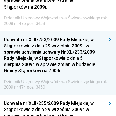
sprawie zmian w budżecie Gminy
Dziennik Urzędowy Naczelnego Dyrektora Archiwów
Stąporków na 2009r.
Państwowych
Dziennik Urzędowy Województwa Świętokrzyskiego rok
Dziennik Urzędowy Ministra Finansów, Inwestycji i
2009 nr 475 poz. 3459
Rozwoju
Dziennik Urzędowy Ministra Klimatu
Uchwała nr XLII/253/2009 Rady Miejskiej w
Dziennik Urzędowy Ministra Sportu
Stąporkowie z dnia 29 września 2009r. w
Dziennik Urzędowy Ministra Funduszy i Polityki
sprawie uchylenia uchwały Nr XL/233/2009
Regionalnej
Rady Miejskiej w Stąporkowie z dnia 5
sierpnia 2009r. w sprawie zmian w budżecie
Dziennik Urzędowy Ministra Aktywów Państwowych
Gminy Stąporków na 2009r.
Dziennik Urzędowy Ministra Zdrowia
Dziennik Urzędowy Województwa Świętokrzyskiego rok
Dziennik Urzędowy Ministra Środowiska i Głównego
2009 nr 474 poz. 3450
Inspektora Ochrony Środowiska
Dziennik Urzędowy Ministra Klimatu i Środowiska
Uchwała nr XLII/255/2009 Rady Miejskiej w
Dziennik Urzędowy Ministerstwa Kultury, Dziedzictwa
Stąporkowie z dnia 29 września 2009r. w
Narodowego i Sportu
sprawie zmian w budżecie Gminy