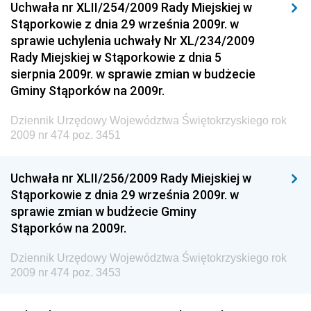
Uchwała nr XLII/254/2009 Rady Miejskiej w
Środowiska
Stąporkowie z dnia 29 września 2009r. w
Dziennik Urzędowy Ministerstwa Administracji,
sprawie uchylenia uchwały Nr XL/234/2009
Gospodarki Terenowej i Ochrony Środowiska
Rady Miejskiej w Stąporkowie z dnia 5
sierpnia 2009r. w sprawie zmian w budżecie
Dziennik Urzędowy Ministerstwa Administracji i
Gminy Stąporków na 2009r.
Gospodarki Przestrzennej
Dziennik Urzędowy Unii Europejskiej, L
Dziennik Urzędowy Województwa Świętokrzyskiego rok
2009 nr 474 poz. 3451
Dziennik Urzędowy Ministerstwa Komunikacji
Dziennik Urzędowy Ministerstwa Przemysłu
Uchwała nr XLII/256/2009 Rady Miejskiej w
Chemicznego i Lekkiego
Stąporkowie z dnia 29 września 2009r. w
Dziennik Urzędowy Ministerstwa Rolnictwa i
sprawie zmian w budżecie Gminy
Gospodarki Żywnościowej
Stąporków na 2009r.
Dziennik Urzędowy Ministra Rodziny, Pracy i Polityki
Społecznej
Dziennik Urzędowy Województwa Świętokrzyskiego rok
2009 nr 474 poz. 3453
Dziennik Urzędowy Ministra Cyfryzacji
Dziennik Urzędowy Ministra Rozwoju