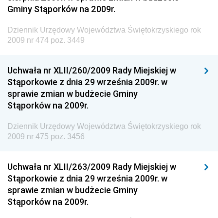
Gminy Stąporków na 2009r.
Społecznej
Dziennik Urzędowy Ministra Transportu, Budownictwa
Dziennik Urzędowy Województwa Świętokrzyskiego rok
i Gospodarki Morskiej
2009 nr 474 poz. 3449
Dziennik Urzędowy Ministra Rozwoju i Technologii
Uchwała nr XLII/260/2009 Rady Miejskiej w
Dziennik Urzędowy Ministra Spraw Zagranicznych
Stąporkowie z dnia 29 września 2009r. w
Dziennik Urzędowy Centralnego Biura
sprawie zmian w budżecie Gminy
Antykorupcyjnego
Stąporków na 2009r.
Dziennik Urzędowy Agencji Bezpieczeństwa
Wewnętrznego
Dziennik Urzędowy Województwa Świętokrzyskiego rok
2009 nr 475 poz. 3456
Dziennik Urzędowy Urzędu Patentowego
Rzeczypospolitej Polskiej
Uchwała nr XLII/263/2009 Rady Miejskiej w
Dziennik Urzędowy Generalnej Dyrekcji Dróg
Stąporkowie z dnia 29 września 2009r. w
Krajowych i Autostrad
sprawie zmian w budżecie Gminy
Dziennik Urzędowy Ministra Środowiska
Stąporków na 2009r.
Dziennik Urzędowy Ministra Administracji i Cyfryzacji