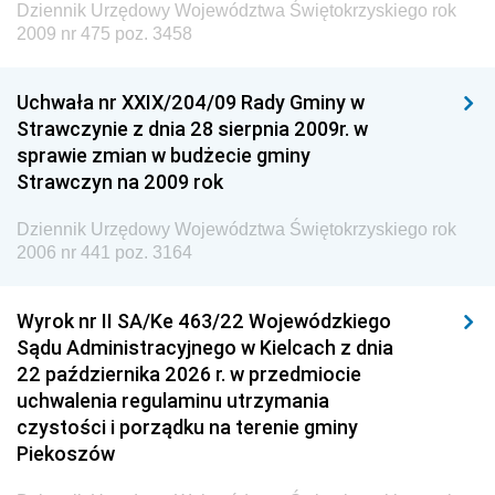
Dziennik Urzędowy Województwa Świętokrzyskiego rok
Dziennik Urzędowy Ministra Edukacji
2009 nr 475 poz. 3458
Dziennik Urzędowy Ministra Nauki
Uchwała nr XXIX/204/09 Rady Gminy w
Dziennik Urzędowy Ministra Przemysłu
Strawczynie z dnia 28 sierpnia 2009r. w
Dziennik Urzędowy Ministra Finansów i Gospodarki
sprawie zmian w budżecie gminy
Strawczyn na 2009 rok
Dziennik Urzędowy Ministra do Spraw Unii
Europejskiej
Dziennik Urzędowy Województwa Świętokrzyskiego rok
Dziennik Urzędowy Agencji Wywiadu
2006 nr 441 poz. 3164
Wyrok nr II SA/Ke 463/22 Wojewódzkiego
Sądu Administracyjnego w Kielcach z dnia
22 października 2026 r. w przedmiocie
uchwalenia regulaminu utrzymania
czystości i porządku na terenie gminy
Piekoszów