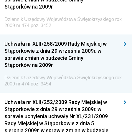
Stąporków na 2009r.
Dziennik Urzędowy Ministra Finansów, Funduszy i
Polityki Regionalnej
Dziennik Urzędowy Województwa Świętokrzyskiego rok
Dziennik Urzędowy Ministra Rozwoju, Pracy i
2009 nr 474 poz. 3452
Technologii
Dziennik Urzędowy Ministra Kultury, Dziedzictwa
Uchwała nr XLII/258/2009 Rady Miejskiej w
Narodowego i Sportu
Stąporkowie z dnia 29 września 2009r. w
sprawie zmian w budżecie Gminy
Dziennik Urzędowy Ministra Rodziny i Polityki
Stąporków na 2009r.
Społecznej
Dziennik Urzędowy Komendy Głównej Straży
Dziennik Urzędowy Województwa Świętokrzyskiego rok
Granicznej
2009 nr 474 poz. 3454
Dziennik Urzędowy Głównego Inspektoratu Transportu
Drogowego
Uchwała nr XLII/252/2009 Rady Miejskiej w
Stąporkowie z dnia 29 września 2009r. w
Dziennik Urzędowy Narodowego Banku Polskiego
sprawie uchylenia uchwały Nr XL/231/2009
Dziennik Urzędowy Komendy Głównej Policji
Rady Miejskiej w Stąporkowie z dnia 5
sierpnia 2009r. w sprawie zmian w budżecie
Dziennik Urzędowy Ministra Pracy i Polityki