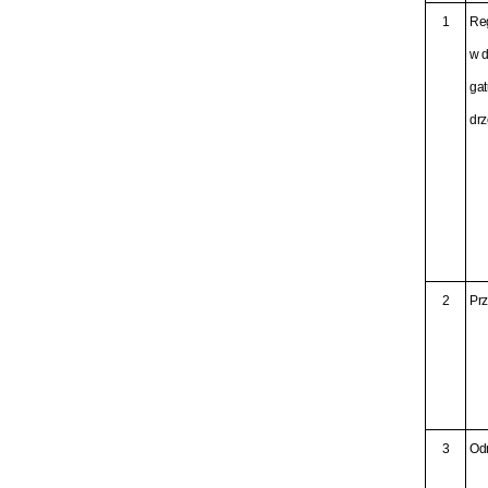
1
Re
w d
gat
dr
2
Pr
3
Od