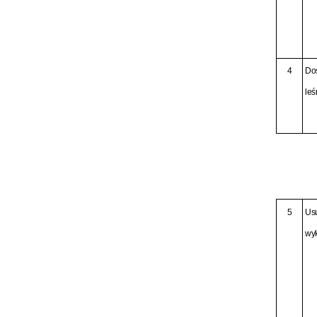
4
Do
leś
5
Usu
wyk