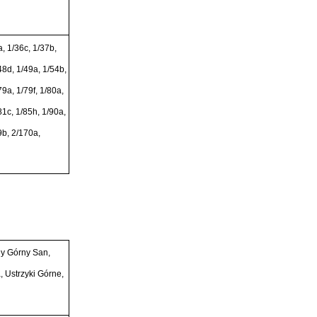
, 1/36c, 1/37b,
48d, 1/49a, 1/54b,
79a, 1/79f, 1/80a,
81c, 1/85h, 1/90a,
9b, 2/170a,
y Górny San,
 Ustrzyki Górne,