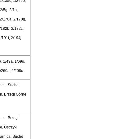
1/135c, 1/249b,
2/5g, 2/7b,
 2/170a, 2/170g,
2/182b, 2/182c,
/191f, 2/194j,
, 1/49a, 1/69g,
1/260a, 2/208c
ne – Suche
n, Brzegi Górne,
e – Brzegi
e, Ustrzyki
arnica, Suche