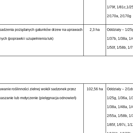
1/79f, 1/81c,1/2
2/170a, 2/170g
sadzenia pożądanych gatunków drzew na uprawach
2,3 ha
Oddziały – 1/25g
nych (poprawki i uzupełnienia luk)
1/37b, 1/38a, 1/
1/50f, 1/58b, 1/7
wanie roślinności zielnej wokół sadzonek przez
102,56 ha
Oddziały – 2/1dx
aszanie lub motyczenie (pielęgnacja odnowień)
1/25g, 1/36a, 1/
1/38a, 1/48a, 1/
2/55a, 1/58b, 1/
1/85f, 1/97c, 1/