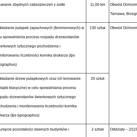
uwanie zbędnych zabezpieczeń z siatki
11,00 km
Obwód Ochronn
Tarnawa, Brzeg
kładanie pułapek zapachowych (feromonowych) w
130 sztuk
Obwód Ochronn
lu spowalnienia procesu rozpadu drzewostanów
ierkowych sztucznego pochodzenia i
itorowaniu liczebności kornika drukarza
(Ips
pographus)
kładanie drzew pułapkowych oraz ich korowanie
20 sztuk
łapki klasyczne) w celu spowalniania procesu
zpadu drzewostanów świerkowych sztucznego
hodzenia i monitorowania liczebności kornika
ukarza
(Ips typographus)
unięcie pozostałości dawnych budynków i
2 sztuki
Oddziały – 2/11