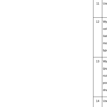
11
Us
12
Wy
ce
św
mon
ty
13
Wy
(pu
ro
poc
dr
14
Us