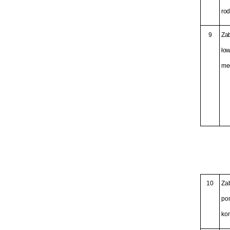
ro
9
Zab
łow
me
10
Za
pom
ko