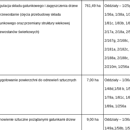
gulacja składu gatunkowego i zagęszczenia drzew
761,49 ha
Oddziały – 1/25g
rzewostanie (cięcia przebudowy składu
1/36a, 1/38a, 1/
unkowego oraz przemiany struktury wiekowej
1/81c, 1/83b, 1/
zewostanów świerkowych)
2/17a, 2/18a, 2/
2/167g, 2/168c,
2/181a, 2/182c, 
2/188a, 2/188c, 
2/210m, 1/256a
zygotowanie powierzchni do odnowień sztucznych
7,00 ha
Oddziały – 1/36a
1/48d,1/58 b, 1/
1/78a, 1/81c, 1/8
1/89a, 1/256a
nowienie sztuczne pożądanymi gatunkami drzew
9,00 ha
Oddziały – 1/36a
1/49a,1/58b, 1/5