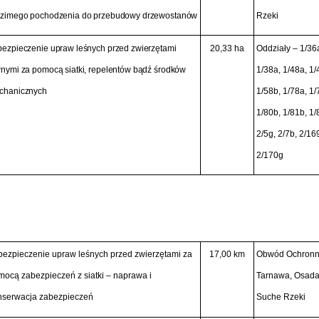
dzimego pochodzenia do przebudowy drzewostanów
Rzeki
ezpieczenie upraw leśnych przed zwierzętami
20,33 ha
Oddziały – 1/36a
nymi za pomocą siatki, repelentów bądź środków
1/38a, 1/48a, 1/
chanicznych
1/58b, 1/78a, 1/
1/80b, 1/81b, 1/
2/5g, 2/7b, 2/16
2/170g
bezpieczenie upraw leśnych przed zwierzętami za
17,00 km
Obwód Ochronn
ocą zabezpieczeń z siatki – naprawa i
Tarnawa, Osada,
nserwacja zabezpieczeń
Suche Rzeki