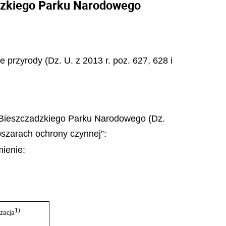
adzkiego Parku Narodowego
ie przyrody (Dz. U. z 2013 r. poz. 627, 628 i
a Bieszczadzkiego Parku Narodowego (Dz.
obszarach ochrony czynnej”:
mienie:
1)
izacja