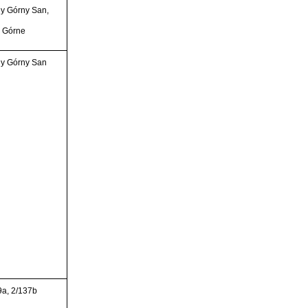
y Górny San,
i Górne
y Górny San
9a, 2/137b