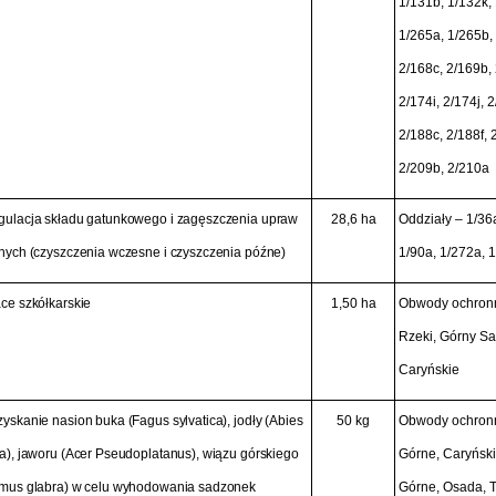
1/131b, 1/132k, 
1/265a, 1/265b, 
2/168c, 2/169b,
2/174i, 2/174j, 
2/188c, 2/188f, 2
2/209b, 2/210a
gulacja składu gatunkowego i zagęszczenia upraw
28,6 ha
Oddziały – 1/36a
nych (czyszczenia wczesne i czyszczenia późne)
1/90a, 1/272a, 
ce szkółkarskie
1,50 ha
Obwody ochron
Rzeki, Górny Sa
Caryńskie
zyskanie nasion buka
(Fagus sylvatica),
jodły
(Abies
50 kg
Obwody ochronn
a),
jaworu
(Acer Pseudoplatanus),
wiązu górskiego
Górne, Caryński
mus glabra)
w celu wyhodowania sadzonek
Górne, Osada, T