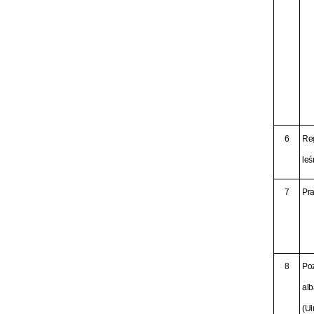
6
Re
leś
7
Pra
8
Po
alb
(Ul