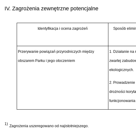
IV. Zagrożenia zewnętrzne potencjalne
Identyfikacja i ocena zagrożeń
Sposób elimin
Przerywanie powiązań przyrodniczych między
1. Działanie na
obszarem Parku i jego otoczeniem
zwartej zabudo
ekologicznych.
2. Prowadzenie
drożności koryt
funkcjonowania
1)
Zagrożenia uszeregowano od najistotniejszego.