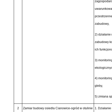
zagospodaro
uwarunkowań
przestrzenn
zabudowy,
2) działanie
zabudowy kor
ich funkcjon
3) monitorin
ekologiczny
4) monitorin
gleby,
5) zmiana s
2
Zamiar budowy osiedla Cianowice-ogród w otulinie
1. Działanie