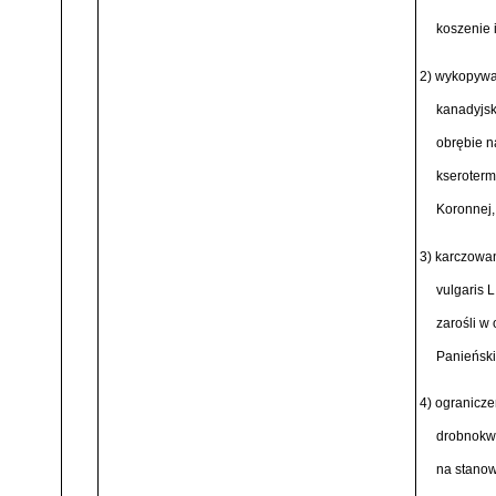
koszenie 
2) wykopywa
kanadyjsk
obrębie 
kseroterm
Koronnej,
3) karczowan
vulgaris L
zarośli w
Panieński
4) ogranicze
drobnokw
na stanow