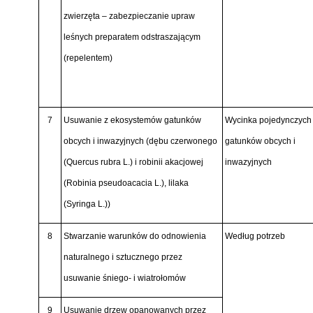
zwierzęta – zabezpieczanie upraw
leśnych preparatem odstraszającym
(repelentem)
7
Usuwanie z ekosystemów gatunków
Wycinka pojedynczych
obcych i inwazyjnych (dębu czerwonego
gatunków obcych i
(Quercus rubra L.)
i robinii akacjowej
inwazyjnych
(Robinia pseudoacacia L.),
lilaka
(Syringa L.))
8
Stwarzanie warunków do odnowienia
Według potrzeb
naturalnego i sztucznego przez
usuwanie śniego- i wiatrołomów
9
Usuwanie drzew opanowanych przez