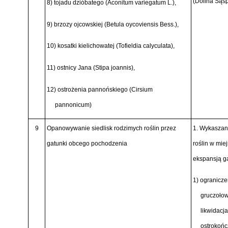
(Dolina Sąs
8) tojadu dzióbatego
(Aconitum variegatum L.),
9) brzozy ojcowskiej
(Betula oycoviensis Bess.),
10) kosatki kielichowatej
(Tofieldia calyculata),
11) ostnicy Jana
(Stipa joannis),
12) ostrożenia pannońskiego
(Cirsium
pannonicum)
9
Opanowywanie siedlisk rodzimych roślin przez
1. Wykaszan
gatunki obcego pochodzenia
roślin w mie
ekspansją g
1) ogranicze
gruczoło
likwidacj
ostrokoń