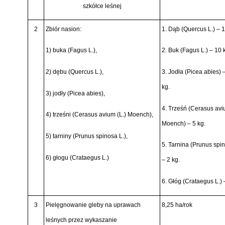
szkółce leśnej
2
Zbiór nasion:
1. Dąb
(Quercus L.) –
1
1) buka
(Fagus L.)
,
2. Buk
(Fagus L.) –
10 k
2) dębu
(Quercus L.)
,
3. Jodła
(Picea abies) 
kg.
3) jodły (Picea abies),
4. Trześń
(Cerasus avi
4) trześni
(Cerasus avium (L.) Moench),
Moench) –
5 kg.
5) tarniny
(Prunus spinosa L.)
,
5. Tarnina
(Prunus spin
6) głogu
(Crataegus L.)
–
2 kg
.
6. Głóg
(Crataegus L.) 
3
Pielęgnowanie gleby na uprawach
8,25 ha/rok
leśnych przez wykaszanie