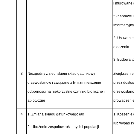
i murowane)
5) naprawę i
informacyjn
2. Usuwanie 
otoczenia.
3. Budowa to
3
Niezgodny z siedliskiem skład gatunkowy
Zwiększenie
drzewostanów i związane z tym zmniejszenie
przez dosto
odporności na niekorzystne czynniki biotyczne i
drzewostanó
abiotyczne
prowadzenie 
4
1. Zmiana składu gatunkowego łąk
1. Koszenie
lub wypas zw
2. Ubożenie zespołów roślinnych i populacji