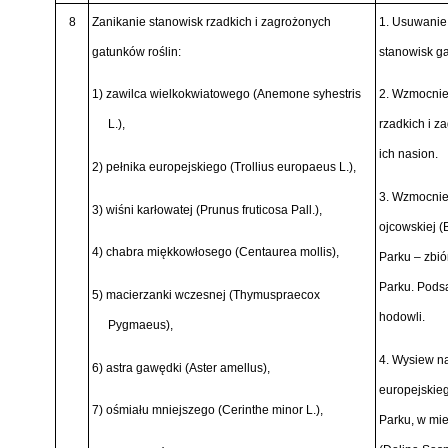
8
Zanikanie stanowisk rzadkich i zagrożonych
1. Usuwanie
gatunków roślin:
stanowisk ga
1) zawilca wielkokwiatowego
(Anemone syhestris
2. Wzmocnien
L.),
rzadkich i 
ich nasion.
2) pełnika europejskiego
(Trollius europaeus L.),
3. Wzmocnie
3) wiśni karłowatej
(Prunus fruticosa Pall.),
ojcowskiej
(
4) chabra miękkowłosego
(Centaurea mollis),
Parku – zbió
Parku. Pods
5) macierzanki wczesnej
(Thymuspraecox
hodowli.
Pygmaeus),
4. Wysiew n
6) astra gawędki
(Aster amellus),
europejskie
7) ośmiału mniejszego
(Cerinthe minor L.),
Parku, w mie