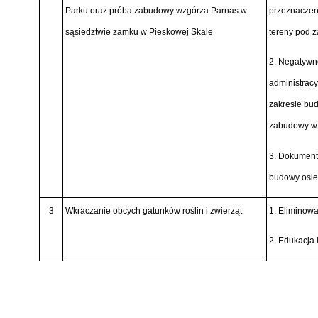
Parku oraz próba zabudowy wzgórza Parnas w
przeznaczeni
sąsiedztwie zamku w Pieskowej Skale
tereny pod 
2. Negatywn
administrac
zakresie bu
zabudowy wz
3. Dokument
budowy osie
3
Wkraczanie obcych gatunków roślin i zwierząt
1. Eliminow
2. Edukacja 