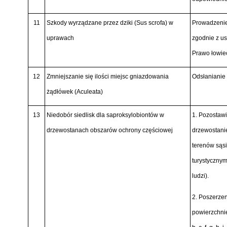
11
Szkody wyrządzane przez dziki
(Sus scrofa)
w
Prowadzenie
uprawach
zgodnie z us
Prawo łowiec
12
Zmniejszanie się ilości miejsc gniazdowania
Odsłanianie
żądłówek
(Aculeata)
13
Niedobór siedlisk dla saproksylobiontów w
1. Pozostaw
drzewostanach obszarów ochrony częściowej
drzewostanie
terenów sąsi
turystycznym
ludzi).
2. Poszerzen
powierzchnie 