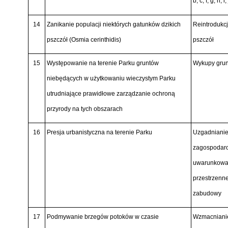
b, c, f, g, h, i, 
14
Zanikanie populacji niektórych gatunków dzikich
Reintrodukc
pszczół
(Osmia cerinthidis)
pszczół
15
Występowanie na terenie Parku gruntów
Wykupy grun
niebędących w użytkowaniu wieczystym Parku
utrudniające prawidłowe zarządzanie ochroną
przyrody na tych obszarach
16
Presja urbanistyczna na terenie Parku
Uzgadnianie
zagospodaro
uwarunkowań
przestrzenn
zabudowy
17
Podmywanie brzegów potoków w czasie
Wzmacnianie