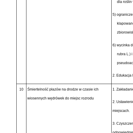
dla roślin
5) ogranicze
klapowan
zbiorowis
6) wycinka 
rubra L.)
i
pseudoaca
2. Edukacja 
10
Śmiertelność płazów na drodze w czasie ich
1. Zakładani
wiosennych wędrówek do miejsc rozrodu
2. Ustawieni
miejscach.
3. Czyszczen
odpowiedni