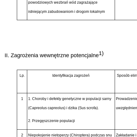
powodziowych wezbrań wód zagrażające
istniejącym zabudowaniom i drogom lokalnym
1)
II. Zagrożenia wewnętrzne potencjalne
Lp.
Identyfikacja zagrożeń
Sposób elim
1
1. Choroby i defekty genetyczne w populacji sarny
Prowadzenie
(Capreolus capreolus)
i dzika
(Sus scrofa).
uwzględnien
2. Przegęszczenie populacji
2
Niepokojenie nietoperzy
(Chiroptera)
podczas snu
Zakładanie i