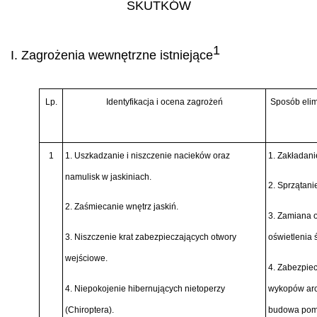
SKUTKÓW
1
I. Zagrożenia wewnętrzne istniejące
Lp.
Identyfikacja i ocena zagrożeń
Sposób elim
1
1. Uszkadzanie i niszczenie nacieków oraz
1. Zakładani
namulisk w jaskiniach.
2. Sprzątani
2. Zaśmiecanie wnętrz jaskiń.
3. Zamiana o
3. Niszczenie krat zabezpieczających otwory
oświetlenia 
wejściowe.
4. Zabezpie
4. Niepokojenie hibernujących nietoperzy
wykopów arc
(Chiroptera).
budowa pom