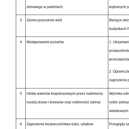
zimowego w jaskiniach
wybranych j
3
Zanieczyszczenie wód
Bieżące utrz
budynkach 
4
Występowanie pożarów
1. Utrzyman
przejezdnośc
przeciwpoża
2. Ogranicza
zagrożenia 
5
Utrata walorów krajobrazowych przez nadmierny
Wycinka odr
rozwój drzew i krzewów oraz roślinności zielnej
roślin zieln
widokowych
6
Zagrożenie bezpieczeństwa ludzi, szlaków
Przeglądy s