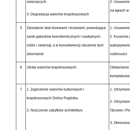
zwierzęcych.
2. Usuwanie
na łąkach w 
3. Degradacja walorów krajobrazowych
5
Zarastanie skał drzewami i krzewami, powodujące
1. Usuwanie 
zanik gatunków kserotermicznych i naskalnych
2. Koszenie 
roślin i zwierząt, a w konsekwencji ubożenie tych
wykopywanie
zbiorowisk
roślinności
6
Utrata walorów krajobrazowych
Odsłanianie
kompleksów i
7
1. Zagrożenie walorów kulturowych i
1. Utrzymani
krajobrazowych Doliny Prądnika.
2. Utrzymani
2. Niszczenie zabytków architektury
Ojcowie i Pi
3. Okresowa 