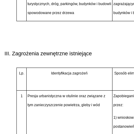
turystycznych, dróg, parkingów, budynków i budowli
zagrażającyc
spowodowane przez drzewa
budynków i 
III. Zagrożenia zewnętrzne istniejące
Lp.
Identyfikacja zagrożeń
Sposób elim
1
Presja urbanistyczna w otulinie oraz związane z
Zapobieganie
tym zanieczyszczenie powietrza, gleby i wód
przez:
1) wnioskow
postanowień