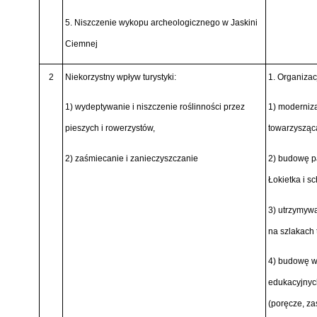
5. Niszczenie wykopu archeologicznego w Jaskini
Ciemnej
2
Niekorzystny wpływ turystyki:
1. Organizac
1) wydeptywanie i niszczenie roślinności przez
1) moderniza
pieszych i rowerzystów,
towarzysząc
2) zaśmiecanie i zanieczyszczanie
2) budowę p
Łokietka i 
3) utrzymyw
na szlakach 
4) budowę w
edukacyjnyc
(poręcze, za