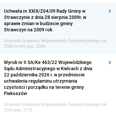
Dziennik Urzędowy Ministra Nauki
Uchwała nr XXIX/204/09 Rady Gminy w
Dziennik Urzędowy Ministra Przemysłu
Strawczynie z dnia 28 sierpnia 2009r. w
Dziennik Urzędowy Ministra Finansów i Gospodarki
sprawie zmian w budżecie gminy
Strawczyn na 2009 rok
Dziennik Urzędowy Ministra do Spraw Unii
Europejskiej
Dziennik Urzędowy Województwa Świętokrzyskiego rok
Dziennik Urzędowy Agencji Wywiadu
2006 nr 441 poz. 3164
Wyrok nr II SA/Ke 463/22 Wojewódzkiego
Sądu Administracyjnego w Kielcach z dnia
22 października 2026 r. w przedmiocie
uchwalenia regulaminu utrzymania
czystości i porządku na terenie gminy
Piekoszów
Dziennik Urzędowy Województwa Świętokrzyskiego rok
2024 poz. 3716