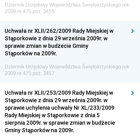
Dziennik Urzędowy Województwa Świętokrzyskiego rok
Dziennik Urzędowy Ministra Rozwoju, Pracy i
2009 nr 475 poz. 3455
Technologii
Dziennik Urzędowy Ministra Kultury, Dziedzictwa
Uchwała nr XLII/262/2009 Rady Miejskiej w
Narodowego i Sportu
Stąporkowie z dnia 29 września 2009r. w
sprawie zmian w budżecie Gminy
Dziennik Urzędowy Ministra Rodziny i Polityki
Stąporków na 2009r.
Społecznej
Dziennik Urzędowy Komendy Głównej Straży
Dziennik Urzędowy Województwa Świętokrzyskiego rok
Granicznej
2009 nr 475 poz. 3457
Dziennik Urzędowy Głównego Inspektoratu Transportu
Drogowego
Uchwała nr XLII/253/2009 Rady Miejskiej w
Stąporkowie z dnia 29 września 2009r. w
Dziennik Urzędowy Narodowego Banku Polskiego
sprawie uchylenia uchwały Nr XL/233/2009
Dziennik Urzędowy Komendy Głównej Policji
Rady Miejskiej w Stąporkowie z dnia 5
sierpnia 2009r. w sprawie zmian w budżecie
Dziennik Urzędowy Ministra Pracy i Polityki
Gminy Stąporków na 2009r.
Społecznej
Dziennik Urzędowy Ministra Transportu, Budownictwa