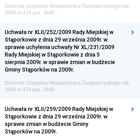
Dziennik Urzędowy Województwa Świętokrzyskiego rok
Dziennik Urzędowy Ministra Finansów, Inwestycji i
2009 nr 474 poz. 3448
Rozwoju
Dziennik Urzędowy Ministra Klimatu
Uchwała nr XLII/252/2009 Rady Miejskiej w
Dziennik Urzędowy Ministra Sportu
Stąporkowie z dnia 29 września 2009r. w
Dziennik Urzędowy Ministra Funduszy i Polityki
sprawie uchylenia uchwały Nr XL/231/2009
Regionalnej
Rady Miejskiej w Stąporkowie z dnia 5
sierpnia 2009r. w sprawie zmian w budżecie
Dziennik Urzędowy Ministra Aktywów Państwowych
Gminy Stąporków na 2009r.
Dziennik Urzędowy Ministra Zdrowia
Dziennik Urzędowy Województwa Świętokrzyskiego rok
Dziennik Urzędowy Ministra Środowiska i Głównego
2009 nr 474 poz. 3449
Inspektora Ochrony Środowiska
Dziennik Urzędowy Ministra Klimatu i Środowiska
Uchwała nr XLII/259/2009 Rady Miejskiej w
Dziennik Urzędowy Ministerstwa Kultury, Dziedzictwa
Stąporkowie z dnia 29 września 2009r. w
Narodowego i Sportu
sprawie zmian w budżecie Gminy
Stąporków na 2009r.
Dziennik Urzędowy Ministra Finansów, Funduszy i
Polityki Regionalnej