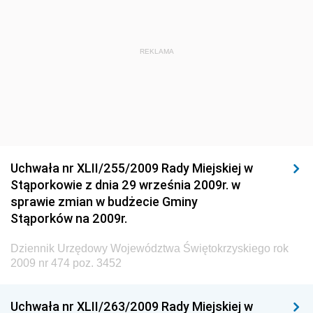
i Gospodarki Morskiej
Dziennik Urzędowy Ministra Administracji i Cyfryzacji
Dziennik Urzędowy Głównego Inspektora Ochrony
REKLAMA
Środowiska
Dziennik Urzędowy Ministra Środowiska
Dziennik Urzędowy Ministra Sportu i Turystyki
Dziennik Urzędowy Ministra Rozwoju Regionalnego
Dziennik Urzędowy Ministra Budownictwa i Przemysłu
Uchwała nr XLII/255/2009 Rady Miejskiej w
Materiałów Budowlanych
Stąporkowie z dnia 29 września 2009r. w
sprawie zmian w budżecie Gminy
Dziennik Urzędowy Ministra Infrastruktury i Rozwoju
Stąporków na 2009r.
Dziennik Urzędowy Głównego Inspektoratu Ochrony
Środowiska
Dziennik Urzędowy Województwa Świętokrzyskiego rok
2009 nr 474 poz. 3452
Dziennik Urzędowy Generalnej Dyrekcji Ochrony
Środowiska
Uchwała nr XLII/263/2009 Rady Miejskiej w
Dziennik Urzędowy Ministerstwa Administracji,