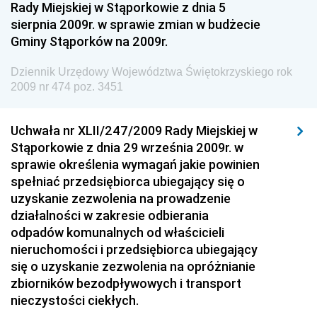
Rady Miejskiej w Stąporkowie z dnia 5
sierpnia 2009r. w sprawie zmian w budżecie
Dziennik Urzędowy Ministra Gospodarki Morskiej i
Gminy Stąporków na 2009r.
Żeglugi Śródlądowej
Dziennik Urzędowy Ministra Energii
Dziennik Urzędowy Województwa Świętokrzyskiego rok
2009 nr 474 poz. 3451
Dziennik Urzędowy Ministra Finansów
Dziennik Urzędowy Ministra Sprawiedliwości
Uchwała nr XLII/247/2009 Rady Miejskiej w
Dziennik Urzędowy Ministra Rozwoju i Finansów
Stąporkowie z dnia 29 września 2009r. w
Dziennik Urzędowy Wyższego Urzędu Górniczego
sprawie określenia wymagań jakie powinien
spełniać przedsiębiorca ubiegający się o
Dziennik Urzędowy Prezesa Urzędu Transportu
uzyskanie zezwolenia na prowadzenie
Kolejowego
działalności w zakresie odbierania
Dziennik Urzędowy Ministra Przedsiębiorczości i
odpadów komunalnych od właścicieli
Technologii
nieruchomości i przedsiębiorca ubiegający
się o uzyskanie zezwolenia na opróżnianie
Dziennik Urzędowy Ministra Inwestycji i Rozwoju
zbiorników bezodpływowych i transport
Dziennik Urzędowy Naczelnego Dyrektora Archiwów
nieczystości ciekłych.
Państwowych