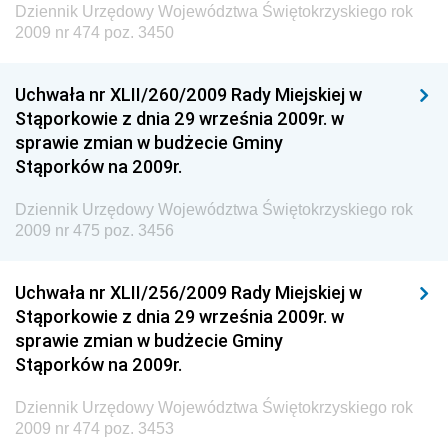
Dziennik Urzędowy Województwa Świętokrzyskiego rok
i Gospodarki Morskiej
2009 nr 474 poz. 3450
Dziennik Urzędowy Ministra Rozwoju i Technologii
Uchwała nr XLII/260/2009 Rady Miejskiej w
Dziennik Urzędowy Ministra Spraw Zagranicznych
Stąporkowie z dnia 29 września 2009r. w
Dziennik Urzędowy Centralnego Biura
sprawie zmian w budżecie Gminy
Antykorupcyjnego
Stąporków na 2009r.
Dziennik Urzędowy Agencji Bezpieczeństwa
Wewnętrznego
Dziennik Urzędowy Województwa Świętokrzyskiego rok
2009 nr 475 poz. 3456
Dziennik Urzędowy Urzędu Patentowego
Rzeczypospolitej Polskiej
Uchwała nr XLII/256/2009 Rady Miejskiej w
Dziennik Urzędowy Generalnej Dyrekcji Dróg
Stąporkowie z dnia 29 września 2009r. w
Krajowych i Autostrad
sprawie zmian w budżecie Gminy
Dziennik Urzędowy Ministra Środowiska
Stąporków na 2009r.
Dziennik Urzędowy Ministra Administracji i Cyfryzacji
Dziennik Urzędowy Województwa Świętokrzyskiego rok
Dziennik Urzędowy Ministra Edukacji
2009 nr 474 poz. 3453