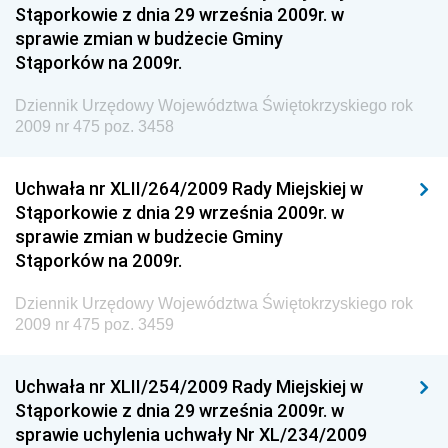
Stąporkowie z dnia 29 września 2009r. w
Gospodarki Terenowej i Ochrony Środowiska
sprawie zmian w budżecie Gminy
Dziennik Urzędowy Ministerstwa Administracji i
Stąporków na 2009r.
Gospodarki Przestrzennej
Dziennik Urzędowy Województwa Świętokrzyskiego rok
Dziennik Urzędowy Unii Europejskiej, L
2009 nr 475 poz. 3458
Dziennik Urzędowy Ministerstwa Komunikacji
Dziennik Urzędowy Ministerstwa Przemysłu
Uchwała nr XLII/264/2009 Rady Miejskiej w
Chemicznego i Lekkiego
Stąporkowie z dnia 29 września 2009r. w
sprawie zmian w budżecie Gminy
Dziennik Urzędowy Ministerstwa Rolnictwa i
Stąporków na 2009r.
Gospodarki Żywnościowej
Dziennik Urzędowy Ministra Rodziny, Pracy i Polityki
Dziennik Urzędowy Województwa Świętokrzyskiego rok
Społecznej
2009 nr 475 poz. 3459
Dziennik Urzędowy Ministra Cyfryzacji
Uchwała nr XLII/254/2009 Rady Miejskiej w
Dziennik Urzędowy Ministra Rozwoju
Stąporkowie z dnia 29 września 2009r. w
Dziennik Urzędowy Ministra Infrastruktury i
sprawie uchylenia uchwały Nr XL/234/2009
Budownictwa