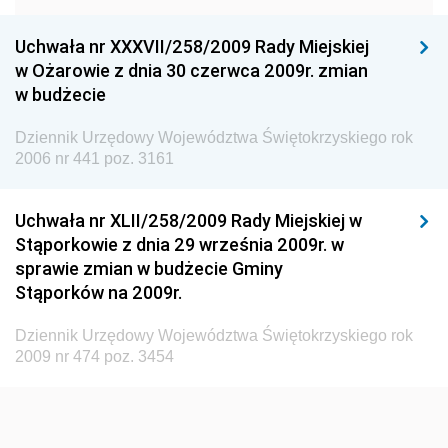
Dziennik Urzędowy Urzędu Ochrony Konkurencji i
Konsumentów
Uchwała nr XXXVII/258/2009 Rady Miejskiej
Dziennik Urzędowy Ministra Pracy i Polityki
w Ożarowie z dnia 30 czerwca 2009r. zmian
Społecznej
w budżecie
Dziennik Urzędowy Ministra Spraw Zagranicznych
Dziennik Urzędowy Województwa Świętokrzyskiego rok
Dziennik Urzędowy Urzędu Lotnictwa Cywilnego
2006 nr 441 poz. 3161
Dziennik Urzędowy Komisji Nadzoru Finansowego
Uchwała nr XLII/258/2009 Rady Miejskiej w
Dziennik Urzędowy Ministerstwa Hutnictwa i
Stąporkowie z dnia 29 września 2009r. w
Przemysłu Maszynowego
sprawie zmian w budżecie Gminy
Dziennik Urzędowy Ministerstwa Zdrowia i Opieki
Stąporków na 2009r.
Społecznej
Dziennik Urzędowy Województwa Świętokrzyskiego rok
Dziennik Urzędowy Ministerstwa Rolnictwa, Leśnictwa
2009 nr 474 poz. 3454
i Gospodarki Żywnościowej
Dziennik Urzędowy Ministra Spraw Wewnętrznych
Dziennik Urzędowy Ministra Transportu, Budownictwa