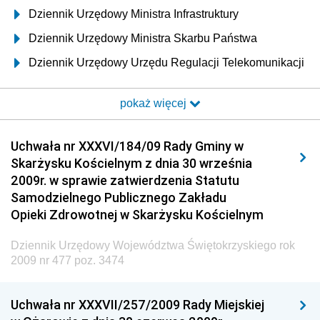
Dziennik Urzędowy Ministra Infrastruktury
Dziennik Urzędowy Ministra Skarbu Państwa
Dziennik Urzędowy Urzędu Regulacji Telekomunikacji
i Poczty
pokaż więcej
Dziennik Urzędowy Ministra Transportu i Budownictwa
Dziennik Urzędowy Urzędu Komunikacji
Uchwała nr XXXVI/184/09 Rady Gminy w
Elektronicznej
Skarżysku Kościelnym z dnia 30 września
Dziennik Urzędowy Ministra Spraw Wewnętrznych i
2009r. w sprawie zatwierdzenia Statutu
Administracji
Samodzielnego Publicznego Zakładu
Dziennik Urzędowy Ministra Transportu
Opieki Zdrowotnej w Skarżysku Kościelnym
Dziennik Urzędowy Ministra Budownictwa
Dziennik Urzędowy Województwa Świętokrzyskiego rok
Dziennik Urzędowy Ministra Nauki i Szkolnictwa
2009 nr 477 poz. 3474
Wyższego
Dziennik Urzędowy Głównego Urzędu Miar
Uchwała nr XXXVII/257/2009 Rady Miejskiej